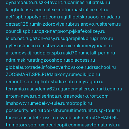
dynamoauto.ru
szk-favorit.ru
carlines.ru
flatnsk.ru
kingbolenskaner.ru
alex-motor.ru
astroline.net.ru
act1.spb.ru
polyglot.com.ru
gidlipetsk.ru
ooo-driada.ru
detsad125.ru
mir-zdoroviya.ru
bruslanovo.ru
siterem.ru
council.spb.ru
лодкипатриот.рф
kafekolizey.ru
iclub.net.ru
gazon-easy.ru
sugarepilekb.ru
grinox.ru
pylesostineco.ru
msts-ozarenie.ru
kameryjooan.ru
artemovskij.ru
dopler.spb.ru
aid70.ru
metall-perm.ru
ndm.msk.ru
ratingzooshop.ru
apiaccess.ru
globalautotrade.info
bezverhovskoe.ru
drsschool.ru
ZOOSMART.SPB.RU
dalakony.ru
medikijob.ru
remontt.spb.ru
photostudia.spb.ru
myragon.ru
terramia.ru
academy62.ru
gardengallereya.ru
rti.com.ru
artem-news.ru
biserinca.ru
krasnodarkurort.com
imshowtv.ru
mebel-v-tule.ru
mobtopik.ru
pcsecurity.net.ru
tool-sib.ru
multimetrunit.ru
sp-tour.ru
fan-cs.ru
santeh-russia.ru
symbian9.net.ru
DSHAIR.RU
tmmotors.spb.ru
xjocuricopii.com
musavtomat.msk.ru