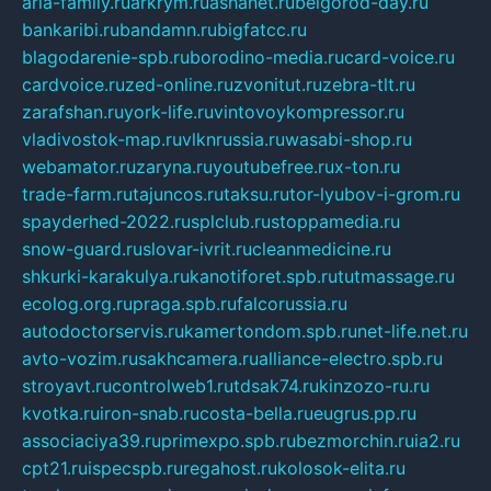
aria-family.ru
arkrym.ru
ashanet.ru
belgorod-day.ru
bankaribi.ru
bandamn.ru
bigfatcc.ru
blagodarenie-spb.ru
borodino-media.ru
card-voice.ru
cardvoice.ru
zed-online.ru
zvonitut.ru
zebra-tlt.ru
zarafshan.ru
york-life.ru
vintovoykompressor.ru
vladivostok-map.ru
vlknrussia.ru
wasabi-shop.ru
webamator.ru
zaryna.ru
youtubefree.ru
x-ton.ru
trade-farm.ru
tajuncos.ru
taksu.ru
tor-lyubov-i-grom.ru
spayderhed-2022.ru
splclub.ru
stoppamedia.ru
snow-guard.ru
slovar-ivrit.ru
cleanmedicine.ru
shkurki-karakulya.ru
kanotiforet.spb.ru
tutmassage.ru
ecolog.org.ru
praga.spb.ru
falcorussia.ru
autodoctorservis.ru
kamertondom.spb.ru
net-life.net.ru
avto-vozim.ru
sakhcamera.ru
alliance-electro.spb.ru
stroyavt.ru
controlweb1.ru
tdsak74.ru
kinzozo-ru.ru
kvotka.ru
iron-snab.ru
costa-bella.ru
eugrus.pp.ru
associaciya39.ru
primexpo.spb.ru
bezmorchin.ru
ia2.ru
cpt21.ru
ispecspb.ru
regahost.ru
kolosok-elita.ru