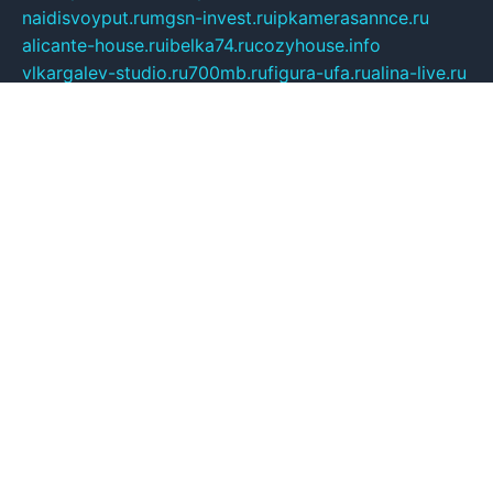
naidisvoyput.ru
mgsn-invest.ru
ipkamerasannce.ru
alicante-house.ru
ibelka74.ru
cozyhouse.info
vlkargalev-studio.ru
700mb.ru
figura-ufa.ru
alina-live.ru
belarusiannews.ru
womenknow.ru
dos-vniimk.ru
sega.net.ru
dv.net.ru
phenomenonsofhistory.com
telesputnik.net.ru
wall.pp.ru
pylesosroidmi.ru
gtc-clan.ru
cligs.ru
bibikazap.ru
popova.org.ru
netwhistler.spb.ru
bellvil.ru
bonzon.ru
iss-vladik.ru
defiparis.net.ru
las-gryzas.ru
amku.ru
electednews.spb.ru
feather.org.ru
spar72.ru
tankiigri.ru
dominus.com.ru
ibtree.ru
sanykool.pp.ru
unixlib.org.ru
menatep.spb.ru
gartenterrassen.ru
printeka.ru
skvozilka.com.ru
parkovka-pub.ru
lovemobi.ru
art-ru.ru
emulatorz.com.ru
alucomp.com.ru
tatforum.com.ru
alternativa-profi.ru
dermakler.ru
artsurvey.ru
aredir.ru
khimspas.ru
centr-maxi.ru
2018r.ru
bort-stomer-defort.ru
professional2.ru
gibsons.ru
artselena.ru
art-pilot.ru
ingredient.spb.ru