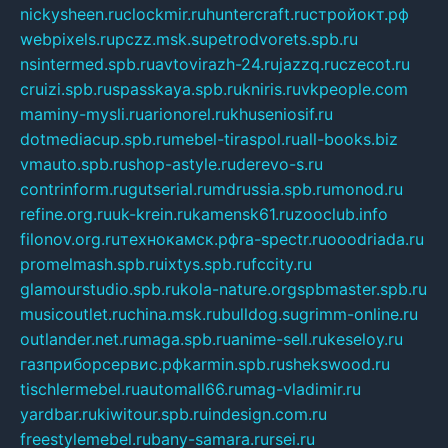
nickysheen.ru
clockmir.ru
huntercraft.ru
стройокт.рф
webpixels.ru
pczz.msk.su
petrodvorets.spb.ru
nsintermed.spb.ru
avtovirazh-24.ru
jazzq.ru
czecot.ru
cruizi.spb.ru
spasskaya.spb.ru
kniris.ru
vkpeople.com
maminy-mysli.ru
arionorel.ru
khuseniosif.ru
dotmediacup.spb.ru
mebel-tiraspol.ru
all-books.biz
vmauto.spb.ru
shop-astyle.ru
derevo-s.ru
contrinform.ru
gutserial.ru
mdrussia.spb.ru
monod.ru
refine.org.ru
uk-krein.ru
kamensk61.ru
zooclub.info
filonov.org.ru
технокамск.рф
ra-spectr.ru
ooodriada.ru
promelmash.spb.ru
ixtys.spb.ru
fccity.ru
glamourstudio.spb.ru
kola-nature.org
spbmaster.spb.ru
musicoutlet.ru
china.msk.ru
bulldog.su
grimm-online.ru
outlander.net.ru
maga.spb.ru
anime-sell.ru
keseloy.ru
газприборсервис.рф
karmin.spb.ru
shekswood.ru
tischlermebel.ru
automall66.ru
mag-vladimir.ru
yardbar.ru
kiwitour.spb.ru
indesign.com.ru
freestylemebel.ru
bany-samara.ru
rsei.ru