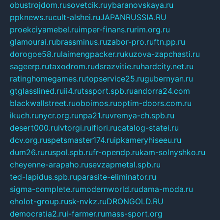
obustrojdom.ru
sovetcik.ru
ybaranovskaya.ru
ppknews.ru
cult-alshei.ru
JAPANRUSSIA.RU
proekciyamebel.ru
imper-finans.ru
rim.org.ru
glamourai.ru
brassminus.ru
zabor-pro.ru
ftn.pp.ru
dorogoe58.ru
laimengpacker.ru
kuzova-zapchasti.ru
sageerp.ru
taxodrom.ru
dsrazvitie.ru
hardcity.net.ru
ratinghomegames.ru
topservice25.ru
gubernyan.ru
gtglasslined.ru
ii4.ru
tssport.spb.ru
andorra24.com
blackwallstreet.ru
oboimos.ru
optim-doors.com.ru
ikuch.ru
nycr.org.ru
npa21.ru
vremya-ch.spb.ru
desert000.ru
ivtorgi.ru
ifiori.ru
catalog-statei.ru
dcv.org.ru
spetsmaster174.ru
ipkameryhiseeu.ru
dum26.ru
ruspol.spb.ru
fr-opendp.ru
kam-solnyshko.ru
cheyenne-arapaho.ru
sevzapmetal.spb.ru
ted-lapidus.spb.ru
parasite-eliminator.ru
sigma-complete.ru
modernworld.ru
dama-moda.ru
eholot-group.ru
sk-nvkz.ru
DRONGOLD.RU
democratia2.ru
i-farmer.ru
mass-sport.org