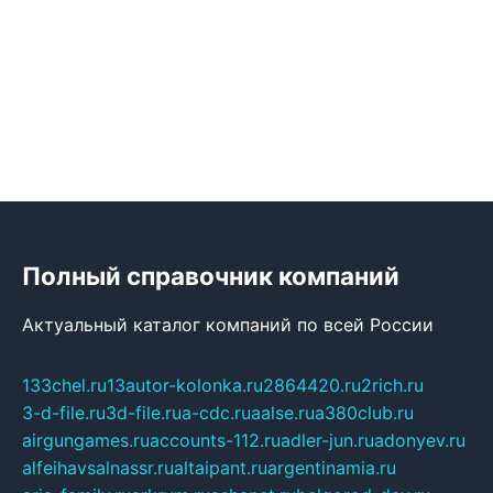
Полный справочник компаний
Актуальный каталог компаний по всей России
133chel.ru
13autor-kolonka.ru
2864420.ru
2rich.ru
3-d-file.ru
3d-file.ru
a-cdc.ru
aalse.ru
a380club.ru
airgungames.ru
accounts-112.ru
adler-jun.ru
adonyev.ru
alfeihavsalnassr.ru
altaipant.ru
argentinamia.ru