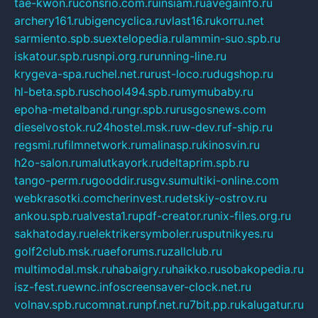
tae-kwon.ru
consrio.com.ru
insiam.ru
avegainfo.ru
archery161.ru
bigencyclica.ru
vlast16.ru
korru.net
sarmiento.spb.su
extelopedia.ru
lammin-suo.spb.ru
iskatour.spb.ru
snpi.org.ru
running-line.ru
krygeva-spa.ru
chel.net.ru
rust-loco.ru
dugshop.ru
hl-beta.spb.ru
school494.spb.ru
mymubaby.ru
epoha-metalband.ru
ngr.spb.ru
rusgosnews.com
dieselvostok.ru
24hostel.msk.ru
w-dev.ru
f-ship.ru
regsmi.ru
filmnetwork.ru
malinasp.ru
kinosvin.ru
h2o-salon.ru
malutkayork.ru
deltaprim.spb.ru
tango-perm.ru
gooddir.ru
sgv.su
multiki-online.com
webkrasotki.com
cherinvest.ru
detskiy-ostrov.ru
ankou.spb.ru
alvesta1.ru
pdf-creator.ru
nix-files.org.ru
sakhatoday.ru
elektrikersymboler.ru
sputnikyes.ru
golf2club.msk.ru
aeforums.ru
zallclub.ru
multimodal.msk.ru
habaigry.ru
haikko.ru
sobakopedia.ru
isz-fest.ru
ewnc.info
screensaver-clock.net.ru
volnav.spb.ru
comnat.ru
npf.net.ru
7bit.pp.ru
kalugatur.ru