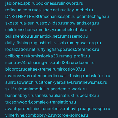
jablonex.spb.ru
bookmess.ru
linkword.ru
refineua.com.ru
cs-spec.net.ru
altay-mebel.ru
DNK-THEATRE.RU
mechaniks.spb.ru
ipcamtechage.ru
skosta.ru
a-sun.ru
stroy-ldsp.ru
snowlands.org.ru
childrensshoes.ru
mrlizzy.ru
mebelsofiakrd.ru
bulizhenko.ru
rumantick.net.ru
mtszerno.ru
daily-fishing.ru
glushiteli-v-spb.ru
megasat.org.ru
localization.net.ru
flyingfish.pp.ru
ds5teremok.ru
aclib.spb.ru
komissionka30.ru
mag-profit.ru
icentre-74.ru
leasing-nsk.ru
hd39.ru
rcd.com.ru
bioprot.ru
deltaextreme.ru
mirkotlov07.ru
mycrossway.ru
temamedia.ru
art-fusing.ru
cbslefort.ru
sunroadwatch.ru
citroen-yaroslavl.ru
ratnews.msk.ru
sk-if.ru
joomlamoduli.ru
academic-work.ru
bananaboys.ru
sanekua.ru
lianafrukt.ru
beta43.ru
tucsonwoori.com
alex-translation.ru
avantgardeclinics.ru
noel.msk.ru
buylq.ru
aquas-spb.ru
vilnerivne.com
bobry-2.ru
vtoroe-solnce.ru