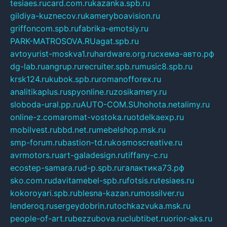
tesiaes.ru
card.com.ru
kazanka.spb.ru
gildiya-kuznecov.ru
kameryboavision.ru
griffoncom.spb.ru
fabrika-emotsiy.ru
PARK-MATROSOVA.RU
agat.spb.ru
avtoyurist-moskva1.ru
hardware.org.ru
схема-авто.рф
dg-lab.ru
angrup.ru
recruiter.spb.ru
music8.spb.ru
krsk124.ru
kubok.spb.ru
romanofforex.ru
analitikaplus.ru
spyonline.ru
zosikamery.ru
sloboda-ural.pp.ru
AUTO-COM.SU
hohota.net
alimy.ru
online-z.com
aromat-vostoka.ru
otdelkaexp.ru
mobilvest.ru
bbd.net.ru
mebelshop.msk.ru
smp-forum.ru
bastion-td.ru
kosmoscreative.ru
avrmotors.ru
art-galadesign.ru
tiffany-c.ru
ecostep-samara.ru
d-p.spb.ru
галактика73.рф
sko.com.ru
davitamebel-spb.ru
fotsis.ru
tesiaes.ru
kokoroyari.spb.ru
blesna-kazan.ru
mossilver.ru
lenderoq.ru
sergeydobrin.ru
tochkazvuka.msk.ru
people-of-art.ru
bezzubova.ru
clubtibet.ru
orior-aks.ru