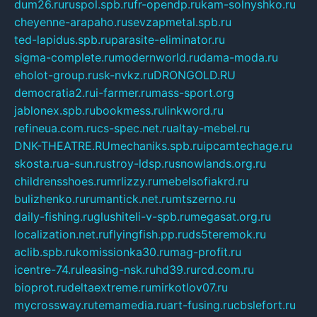
dum26.ru
ruspol.spb.ru
fr-opendp.ru
kam-solnyshko.ru
cheyenne-arapaho.ru
sevzapmetal.spb.ru
ted-lapidus.spb.ru
parasite-eliminator.ru
sigma-complete.ru
modernworld.ru
dama-moda.ru
eholot-group.ru
sk-nvkz.ru
DRONGOLD.RU
democratia2.ru
i-farmer.ru
mass-sport.org
jablonex.spb.ru
bookmess.ru
linkword.ru
refineua.com.ru
cs-spec.net.ru
altay-mebel.ru
DNK-THEATRE.RU
mechaniks.spb.ru
ipcamtechage.ru
skosta.ru
a-sun.ru
stroy-ldsp.ru
snowlands.org.ru
childrensshoes.ru
mrlizzy.ru
mebelsofiakrd.ru
bulizhenko.ru
rumantick.net.ru
mtszerno.ru
daily-fishing.ru
glushiteli-v-spb.ru
megasat.org.ru
localization.net.ru
flyingfish.pp.ru
ds5teremok.ru
aclib.spb.ru
komissionka30.ru
mag-profit.ru
icentre-74.ru
leasing-nsk.ru
hd39.ru
rcd.com.ru
bioprot.ru
deltaextreme.ru
mirkotlov07.ru
mycrossway.ru
temamedia.ru
art-fusing.ru
cbslefort.ru