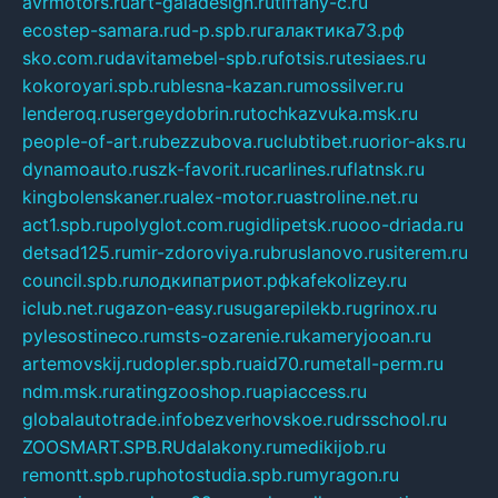
avrmotors.ru
art-galadesign.ru
tiffany-c.ru
ecostep-samara.ru
d-p.spb.ru
галактика73.рф
sko.com.ru
davitamebel-spb.ru
fotsis.ru
tesiaes.ru
kokoroyari.spb.ru
blesna-kazan.ru
mossilver.ru
lenderoq.ru
sergeydobrin.ru
tochkazvuka.msk.ru
people-of-art.ru
bezzubova.ru
clubtibet.ru
orior-aks.ru
dynamoauto.ru
szk-favorit.ru
carlines.ru
flatnsk.ru
kingbolenskaner.ru
alex-motor.ru
astroline.net.ru
act1.spb.ru
polyglot.com.ru
gidlipetsk.ru
ooo-driada.ru
detsad125.ru
mir-zdoroviya.ru
bruslanovo.ru
siterem.ru
council.spb.ru
лодкипатриот.рф
kafekolizey.ru
iclub.net.ru
gazon-easy.ru
sugarepilekb.ru
grinox.ru
pylesostineco.ru
msts-ozarenie.ru
kameryjooan.ru
artemovskij.ru
dopler.spb.ru
aid70.ru
metall-perm.ru
ndm.msk.ru
ratingzooshop.ru
apiaccess.ru
globalautotrade.info
bezverhovskoe.ru
drsschool.ru
ZOOSMART.SPB.RU
dalakony.ru
medikijob.ru
remontt.spb.ru
photostudia.spb.ru
myragon.ru