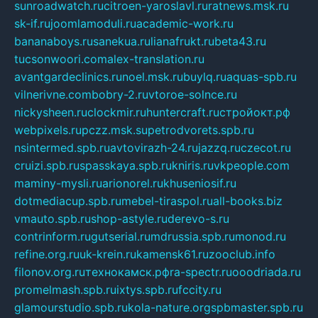
sunroadwatch.ru
citroen-yaroslavl.ru
ratnews.msk.ru
sk-if.ru
joomlamoduli.ru
academic-work.ru
bananaboys.ru
sanekua.ru
lianafrukt.ru
beta43.ru
tucsonwoori.com
alex-translation.ru
avantgardeclinics.ru
noel.msk.ru
buylq.ru
aquas-spb.ru
vilnerivne.com
bobry-2.ru
vtoroe-solnce.ru
nickysheen.ru
clockmir.ru
huntercraft.ru
стройокт.рф
webpixels.ru
pczz.msk.su
petrodvorets.spb.ru
nsintermed.spb.ru
avtovirazh-24.ru
jazzq.ru
czecot.ru
cruizi.spb.ru
spasskaya.spb.ru
kniris.ru
vkpeople.com
maminy-mysli.ru
arionorel.ru
khuseniosif.ru
dotmediacup.spb.ru
mebel-tiraspol.ru
all-books.biz
vmauto.spb.ru
shop-astyle.ru
derevo-s.ru
contrinform.ru
gutserial.ru
mdrussia.spb.ru
monod.ru
refine.org.ru
uk-krein.ru
kamensk61.ru
zooclub.info
filonov.org.ru
технокамск.рф
ra-spectr.ru
ooodriada.ru
promelmash.spb.ru
ixtys.spb.ru
fccity.ru
glamourstudio.spb.ru
kola-nature.org
spbmaster.spb.ru