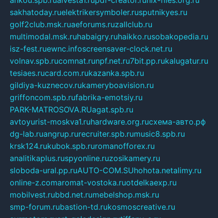
ankou.spb.ru
alvesta1.ru
pdf-creator.ru
nix-files.org.ru
sakhatoday.ru
elektrikersymboler.ru
sputnikyes.ru
golf2club.msk.ru
aeforums.ru
zallclub.ru
multimodal.msk.ru
habaigry.ru
haikko.ru
sobakopedia.ru
isz-fest.ru
ewnc.info
screensaver-clock.net.ru
volnav.spb.ru
comnat.ru
npf.net.ru
7bit.pp.ru
kalugatur.ru
tesiaes.ru
card.com.ru
kazanka.spb.ru
gildiya-kuznecov.ru
kameryboavision.ru
griffoncom.spb.ru
fabrika-emotsiy.ru
PARK-MATROSOVA.RU
agat.spb.ru
avtoyurist-moskva1.ru
hardware.org.ru
схема-авто.рф
dg-lab.ru
angrup.ru
recruiter.spb.ru
music8.spb.ru
krsk124.ru
kubok.spb.ru
romanofforex.ru
analitikaplus.ru
spyonline.ru
zosikamery.ru
sloboda-ural.pp.ru
AUTO-COM.SU
hohota.net
alimy.ru
online-z.com
aromat-vostoka.ru
otdelkaexp.ru
mobilvest.ru
bbd.net.ru
mebelshop.msk.ru
smp-forum.ru
bastion-td.ru
kosmoscreative.ru