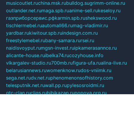
musicoutlet.ru
china.msk.ru
bulldog.su
grimm-online.ru
outlander.net.ru
maga.spb.ru
anime-sell.ru
keseloy.ru
газприборсервис.рф
karmin.spb.ru
shekswood.ru
tischlermebel.ru
automall66.ru
mag-vladimir.ru
yardbar.ru
kiwitour.spb.ru
indesign.com.ru
freestylemebel.ru
bany-samara.ru
rsei.ru
naidisvoyput.ru
mgsn-invest.ru
ipkamerasannce.ru
alicante-house.ru
ibelka74.ru
cozyhouse.info
vlkargalev-studio.ru
700mb.ru
figura-ufa.ru
alina-live.ru
belarusiannews.ru
womenknow.ru
dos-vniimk.ru
sega.net.ru
dv.net.ru
phenomenonsofhistory.com
telesputnik.net.ru
wall.pp.ru
pylesosroidmi.ru
gtc-clan.ru
cligs.ru
bibikazap.ru
popova.org.ru
netwhistler.spb.ru
bellvil.ru
bonzon.ru
iss-vladik.ru
defiparis.net.ru
las-gryzas.ru
amku.ru
electednews.spb.ru
feather.org.ru
spar72.ru
tankiigri.ru
dominus.com.ru
ibtree.ru
sanykool.pp.ru
unixlib.org.ru
menatep.spb.ru
gartenterrassen.ru
printeka.ru