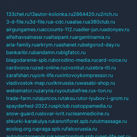
133chel.ru
13autor-kolonka.ru
2864420.ru
2rich.ru
3-d-file.ru
3d-file.ru
a-cdc.ru
aalse.ru
a380club.ru
airgungames.ru
accounts-112.ru
adler-jun.ru
adonyev.ru
alfeihavsalnassr.ru
altaipant.ru
argentinamia.ru
aria-family.ru
arkrym.ru
ashanet.ru
belgorod-day.ru
bankaribi.ru
bandamn.ru
bigfatcc.ru
blagodarenie-spb.ru
borodino-media.ru
card-voice.ru
cardvoice.ru
zed-online.ru
zvonitut.ru
zebra-tlt.ru
zarafshan.ru
york-life.ru
vintovoykompressor.ru
vladivostok-map.ru
vlknrussia.ru
wasabi-shop.ru
webamator.ru
zaryna.ru
youtubefree.ru
x-ton.ru
trade-farm.ru
tajuncos.ru
taksu.ru
tor-lyubov-i-grom.ru
spayderhed-2022.ru
splclub.ru
stoppamedia.ru
snow-guard.ru
slovar-ivrit.ru
cleanmedicine.ru
shkurki-karakulya.ru
kanotiforet.spb.ru
tutmassage.ru
ecolog.org.ru
praga.spb.ru
falcorussia.ru
autodoctorservis.ru
kamertondom.spb.ru
net-life.net.ru