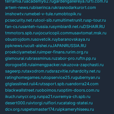
terramia.ru
academy62.ru
gardengallereya.ru
rti.com.ru
artem-news.ru
biserinca.ru
krasnodarkurort.com
imshowtv.ru
mebel-v-tule.ru
mobtopik.ru
pcsecurity.net.ru
tool-sib.ru
multimetrunit.ru
sp-tour.ru
fan-cs.ru
santeh-russia.ru
symbian9.net.ru
DSHAIR.RU
tmmotors.spb.ru
xjocuricopii.com
musavtomat.msk.ru
obustrojdom.ru
sovetcik.ru
ybaranovskaya.ru
ppknews.ru
cult-alshei.ru
JAPANRUSSIA.RU
proekciyamebel.ru
imper-finans.ru
rim.org.ru
glamourai.ru
brassminus.ru
zabor-pro.ru
ftn.pp.ru
dorogoe58.ru
laimengpacker.ru
kuzova-zapchasti.ru
sageerp.ru
taxodrom.ru
dsrazvitie.ru
hardcity.net.ru
ratinghomegames.ru
topservice25.ru
gubernyan.ru
gtglasslined.ru
ii4.ru
tssport.spb.ru
andorra24.com
blackwallstreet.ru
oboimos.ru
optim-doors.com.ru
ikuch.ru
nycr.org.ru
npa21.ru
vremya-ch.spb.ru
desert000.ru
ivtorgi.ru
ifiori.ru
catalog-statei.ru
dcv.org.ru
spetsmaster174.ru
ipkameryhiseeu.ru