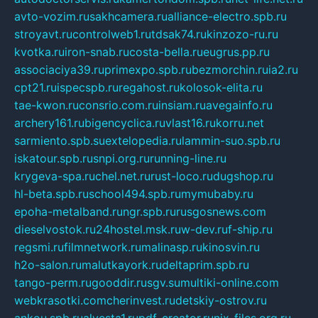
avto-vozim.ru
sakhcamera.ru
alliance-electro.spb.ru
stroyavt.ru
controlweb1.ru
tdsak74.ru
kinzozo-ru.ru
kvotka.ru
iron-snab.ru
costa-bella.ru
eugrus.pp.ru
associaciya39.ru
primexpo.spb.ru
bezmorchin.ru
ia2.ru
cpt21.ru
ispecspb.ru
regahost.ru
kolosok-elita.ru
tae-kwon.ru
consrio.com.ru
insiam.ru
avegainfo.ru
archery161.ru
bigencyclica.ru
vlast16.ru
korru.net
sarmiento.spb.su
extelopedia.ru
lammin-suo.spb.ru
iskatour.spb.ru
snpi.org.ru
running-line.ru
krygeva-spa.ru
chel.net.ru
rust-loco.ru
dugshop.ru
hl-beta.spb.ru
school494.spb.ru
mymubaby.ru
epoha-metalband.ru
ngr.spb.ru
rusgosnews.com
dieselvostok.ru
24hostel.msk.ru
w-dev.ru
f-ship.ru
regsmi.ru
filmnetwork.ru
malinasp.ru
kinosvin.ru
h2o-salon.ru
malutkayork.ru
deltaprim.spb.ru
tango-perm.ru
gooddir.ru
sgv.su
multiki-online.com
webkrasotki.com
cherinvest.ru
detskiy-ostrov.ru