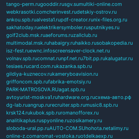
tango-perm.ru
gooddir.ru
sgv.su
multiki-online.com
webkrasotki.com
cherinvest.ru
detskiy-ostrov.ru
ankou.spb.ru
alvesta1.ru
pdf-creator.ru
nix-files.org.ru
sakhatoday.ru
elektrikersymboler.ru
sputnikyes.ru
golf2club.msk.ru
aeforums.ru
zallclub.ru
multimodal.msk.ru
habaigry.ru
haikko.ru
sobakopedia.ru
isz-fest.ru
ewnc.info
screensaver-clock.net.ru
volnav.spb.ru
comnat.ru
npf.net.ru
7bit.pp.ru
kalugatur.ru
tesiaes.ru
card.com.ru
kazanka.spb.ru
gildiya-kuznecov.ru
kameryboavision.ru
griffoncom.spb.ru
fabrika-emotsiy.ru
PARK-MATROSOVA.RU
agat.spb.ru
avtoyurist-moskva1.ru
hardware.org.ru
схема-авто.рф
dg-lab.ru
angrup.ru
recruiter.spb.ru
music8.spb.ru
krsk124.ru
kubok.spb.ru
romanofforex.ru
analitikaplus.ru
spyonline.ru
zosikamery.ru
sloboda-ural.pp.ru
AUTO-COM.SU
hohota.net
alimy.ru
online-z.com
aromat-vostoka.ru
otdelkaexp.ru