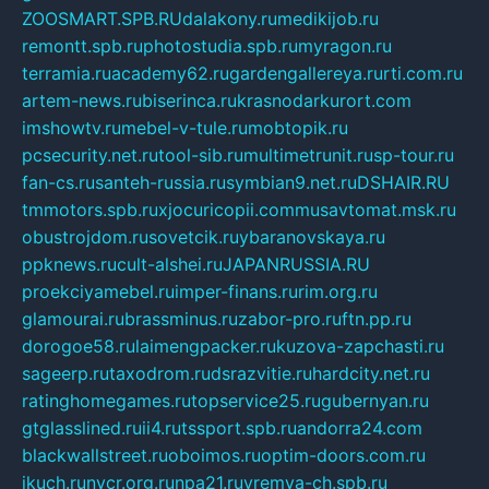
ZOOSMART.SPB.RU
dalakony.ru
medikijob.ru
remontt.spb.ru
photostudia.spb.ru
myragon.ru
terramia.ru
academy62.ru
gardengallereya.ru
rti.com.ru
artem-news.ru
biserinca.ru
krasnodarkurort.com
imshowtv.ru
mebel-v-tule.ru
mobtopik.ru
pcsecurity.net.ru
tool-sib.ru
multimetrunit.ru
sp-tour.ru
fan-cs.ru
santeh-russia.ru
symbian9.net.ru
DSHAIR.RU
tmmotors.spb.ru
xjocuricopii.com
musavtomat.msk.ru
obustrojdom.ru
sovetcik.ru
ybaranovskaya.ru
ppknews.ru
cult-alshei.ru
JAPANRUSSIA.RU
proekciyamebel.ru
imper-finans.ru
rim.org.ru
glamourai.ru
brassminus.ru
zabor-pro.ru
ftn.pp.ru
dorogoe58.ru
laimengpacker.ru
kuzova-zapchasti.ru
sageerp.ru
taxodrom.ru
dsrazvitie.ru
hardcity.net.ru
ratinghomegames.ru
topservice25.ru
gubernyan.ru
gtglasslined.ru
ii4.ru
tssport.spb.ru
andorra24.com
blackwallstreet.ru
oboimos.ru
optim-doors.com.ru
ikuch.ru
nycr.org.ru
npa21.ru
vremya-ch.spb.ru