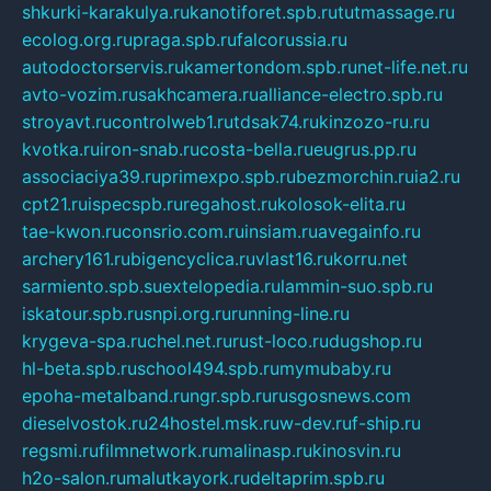
shkurki-karakulya.ru
kanotiforet.spb.ru
tutmassage.ru
ecolog.org.ru
praga.spb.ru
falcorussia.ru
autodoctorservis.ru
kamertondom.spb.ru
net-life.net.ru
avto-vozim.ru
sakhcamera.ru
alliance-electro.spb.ru
stroyavt.ru
controlweb1.ru
tdsak74.ru
kinzozo-ru.ru
kvotka.ru
iron-snab.ru
costa-bella.ru
eugrus.pp.ru
associaciya39.ru
primexpo.spb.ru
bezmorchin.ru
ia2.ru
cpt21.ru
ispecspb.ru
regahost.ru
kolosok-elita.ru
tae-kwon.ru
consrio.com.ru
insiam.ru
avegainfo.ru
archery161.ru
bigencyclica.ru
vlast16.ru
korru.net
sarmiento.spb.su
extelopedia.ru
lammin-suo.spb.ru
iskatour.spb.ru
snpi.org.ru
running-line.ru
krygeva-spa.ru
chel.net.ru
rust-loco.ru
dugshop.ru
hl-beta.spb.ru
school494.spb.ru
mymubaby.ru
epoha-metalband.ru
ngr.spb.ru
rusgosnews.com
dieselvostok.ru
24hostel.msk.ru
w-dev.ru
f-ship.ru
regsmi.ru
filmnetwork.ru
malinasp.ru
kinosvin.ru
h2o-salon.ru
malutkayork.ru
deltaprim.spb.ru