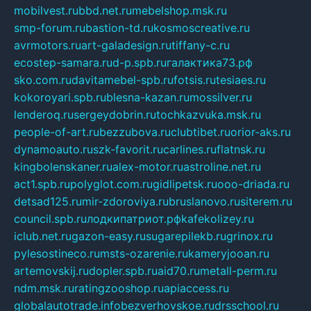
mobilvest.ru
bbd.net.ru
mebelshop.msk.ru
smp-forum.ru
bastion-td.ru
kosmoscreative.ru
avrmotors.ru
art-galadesign.ru
tiffany-c.ru
ecostep-samara.ru
d-p.spb.ru
галактика73.рф
sko.com.ru
davitamebel-spb.ru
fotsis.ru
tesiaes.ru
kokoroyari.spb.ru
blesna-kazan.ru
mossilver.ru
lenderoq.ru
sergeydobrin.ru
tochkazvuka.msk.ru
people-of-art.ru
bezzubova.ru
clubtibet.ru
orior-aks.ru
dynamoauto.ru
szk-favorit.ru
carlines.ru
flatnsk.ru
kingbolenskaner.ru
alex-motor.ru
astroline.net.ru
act1.spb.ru
polyglot.com.ru
gidlipetsk.ru
ooo-driada.ru
detsad125.ru
mir-zdoroviya.ru
bruslanovo.ru
siterem.ru
council.spb.ru
лодкипатриот.рф
kafekolizey.ru
iclub.net.ru
gazon-easy.ru
sugarepilekb.ru
grinox.ru
pylesostineco.ru
msts-ozarenie.ru
kameryjooan.ru
artemovskij.ru
dopler.spb.ru
aid70.ru
metall-perm.ru
ndm.msk.ru
ratingzooshop.ru
apiaccess.ru
globalautotrade.info
bezverhovskoe.ru
drsschool.ru