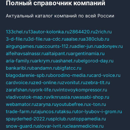
Полный справочник компаний
Актуальный каталог компаний по всей России
133chel.ru
13autor-kolonka.ru
2864420.ru
2rich.ru
3-d-file.ru
3d-file.ru
a-cdc.ru
aalse.ru
a380club.ru
airgungames.ru
accounts-112.ru
adler-jun.ru
adonyev.ru
alfeihavsalnassr.ru
altaipant.ru
argentinamia.ru
aria-family.ru
arkrym.ru
ashanet.ru
belgorod-day.ru
bankaribi.ru
bandamn.ru
bigfatcc.ru
blagodarenie-spb.ru
borodino-media.ru
card-voice.ru
cardvoice.ru
zed-online.ru
zvonitut.ru
zebra-tlt.ru
zarafshan.ru
york-life.ru
vintovoykompressor.ru
vladivostok-map.ru
vlknrussia.ru
wasabi-shop.ru
webamator.ru
zaryna.ru
youtubefree.ru
x-ton.ru
trade-farm.ru
tajuncos.ru
taksu.ru
tor-lyubov-i-grom.ru
spayderhed-2022.ru
splclub.ru
stoppamedia.ru
snow-guard.ru
slovar-ivrit.ru
cleanmedicine.ru