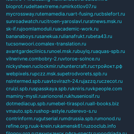
bioprot.ru
deltaextreme.ru
mirkotlov07.ru
mycrossway.ru
temamedia.ru
art-fusing.ru
cbslefort.ru
sunroadwatch.ru
citroen-yaroslavl.ru
ratnews.msk.ru
sk-if.ru
joomlamoduli.ru
academic-work.ru
bananaboys.ru
sanekua.ru
lianafrukt.ru
beta43.ru
tucsonwoori.com
alex-translation.ru
avantgardeclinics.ru
noel.msk.ru
buylq.ru
aquas-spb.ru
vilnerivne.com
bobry-2.ru
vtoroe-solnce.ru
nickysheen.ru
clockmir.ru
huntercraft.ru
стройокт.рф
webpixels.ru
pczz.msk.su
petrodvorets.spb.ru
nsintermed.spb.ru
avtovirazh-24.ru
jazzq.ru
czecot.ru
cruizi.spb.ru
spasskaya.spb.ru
kniris.ru
vkpeople.com
maminy-mysli.ru
arionorel.ru
khuseniosif.ru
dotmediacup.spb.ru
mebel-tiraspol.ru
all-books.biz
vmauto.spb.ru
shop-astyle.ru
derevo-s.ru
contrinform.ru
gutserial.ru
mdrussia.spb.ru
monod.ru
refine.org.ru
uk-krein.ru
kamensk61.ru
zooclub.info
filonov.org.ru
технокамск.рф
ra-spectr.ru
ooodriada.ru