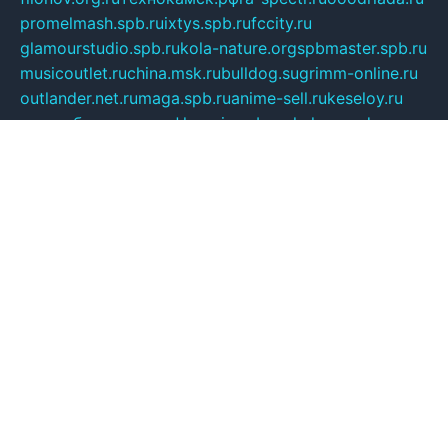
promelmash.spb.ru
ixtys.spb.ru
fccity.ru
glamourstudio.spb.ru
kola-nature.org
spbmaster.spb.ru
musicoutlet.ru
china.msk.ru
bulldog.su
grimm-online.ru
outlander.net.ru
maga.spb.ru
anime-sell.ru
keseloy.ru
газприборсервис.рф
karmin.spb.ru
shekswood.ru
tischlermebel.ru
automall66.ru
mag-vladimir.ru
yardbar.ru
kiwitour.spb.ru
indesign.com.ru
freestylemebel.ru
bany-samara.ru
rsei.ru
naidisvoyput.ru
mgsn-invest.ru
ipkamerasannce.ru
alicante-house.ru
ibelka74.ru
cozyhouse.info
vlkargalev-studio.ru
700mb.ru
figura-ufa.ru
alina-live.ru
belarusiannews.ru
womenknow.ru
dos-vniimk.ru
sega.net.ru
dv.net.ru
phenomenonsofhistory.com
telesputnik.net.ru
wall.pp.ru
pylesosroidmi.ru
gtc-clan.ru
cligs.ru
bibikazap.ru
popova.org.ru
netwhistler.spb.ru
bellvil.ru
bonzon.ru
iss-vladik.ru
defiparis.net.ru
las-gryzas.ru
amku.ru
electednews.spb.ru
feather.org.ru
spar72.ru
tankiigri.ru