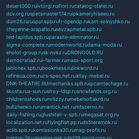
desert000.ru
ivtorgi.ru
ifiori.ru
catalog-statei.ru
dcv.org.ru
spetsmaster174.ru
ipkameryhiseeu.ru
dum26.ru
ruspol.spb.ru
fr-opendp.ru
kam-solnyshko.ru
cheyenne-arapaho.ru
sevzapmetal.spb.ru
ted-lapidus.spb.ru
parasite-eliminator.ru
sigma-complete.ru
modernworld.ru
dama-moda.ru
eholot-group.ru
sk-nvkz.ru
DRONGOLD.RU
democratia2.ru
i-farmer.ru
mass-sport.org
jablonex.spb.ru
bookmess.ru
linkword.ru
refineua.com.ru
cs-spec.net.ru
altay-mebel.ru
DNK-THEATRE.RU
mechaniks.spb.ru
ipcamtechage.ru
skosta.ru
a-sun.ru
stroy-ldsp.ru
snowlands.org.ru
childrensshoes.ru
mrlizzy.ru
mebelsofiakrd.ru
bulizhenko.ru
rumantick.net.ru
mtszerno.ru
daily-fishing.ru
glushiteli-v-spb.ru
megasat.org.ru
localization.net.ru
flyingfish.pp.ru
ds5teremok.ru
aclib.spb.ru
komissionka30.ru
mag-profit.ru
icentre-74.ru
leasing-nsk.ru
hd39.ru
rcd.com.ru