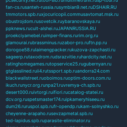
fan-cs.ru
santeh-russia.ru
symbian9.net.ru
DSHAIR.RU
tmmotors.spb.ru
xjocuricopii.com
musavtomat.msk.ru
obustrojdom.ru
sovetcik.ru
ybaranovskaya.ru
ppknews.ru
cult-alshei.ru
JAPANRUSSIA.RU
proekciyamebel.ru
imper-finans.ru
rim.org.ru
glamourai.ru
brassminus.ru
zabor-pro.ru
ftn.pp.ru
dorogoe58.ru
laimengpacker.ru
kuzova-zapchasti.ru
sageerp.ru
taxodrom.ru
dsrazvitie.ru
hardcity.net.ru
ratinghomegames.ru
topservice25.ru
gubernyan.ru
gtglasslined.ru
ii4.ru
tssport.spb.ru
andorra24.com
blackwallstreet.ru
oboimos.ru
optim-doors.com.ru
ikuch.ru
nycr.org.ru
npa21.ru
vremya-ch.spb.ru
desert000.ru
ivtorgi.ru
ifiori.ru
catalog-statei.ru
dcv.org.ru
spetsmaster174.ru
ipkameryhiseeu.ru
dum26.ru
ruspol.spb.ru
fr-opendp.ru
kam-solnyshko.ru
cheyenne-arapaho.ru
sevzapmetal.spb.ru
ted-lapidus.spb.ru
parasite-eliminator.ru