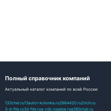
Полный справочник компаний
Актуальный каталог компаний по всей России
133chel.ru
13autor-kolonka.ru
2864420.ru
2rich.ru
3-d-file.ru
3d-file.ru
a-cdc.ru
aalse.ru
a380club.ru