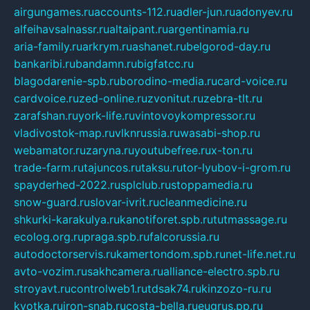
airgungames.ru
accounts-112.ru
adler-jun.ru
adonyev.ru
alfeihavsalnassr.ru
altaipant.ru
argentinamia.ru
aria-family.ru
arkrym.ru
ashanet.ru
belgorod-day.ru
bankaribi.ru
bandamn.ru
bigfatcc.ru
blagodarenie-spb.ru
borodino-media.ru
card-voice.ru
cardvoice.ru
zed-online.ru
zvonitut.ru
zebra-tlt.ru
zarafshan.ru
york-life.ru
vintovoykompressor.ru
vladivostok-map.ru
vlknrussia.ru
wasabi-shop.ru
webamator.ru
zaryna.ru
youtubefree.ru
x-ton.ru
trade-farm.ru
tajuncos.ru
taksu.ru
tor-lyubov-i-grom.ru
spayderhed-2022.ru
splclub.ru
stoppamedia.ru
snow-guard.ru
slovar-ivrit.ru
cleanmedicine.ru
shkurki-karakulya.ru
kanotiforet.spb.ru
tutmassage.ru
ecolog.org.ru
praga.spb.ru
falcorussia.ru
autodoctorservis.ru
kamertondom.spb.ru
net-life.net.ru
avto-vozim.ru
sakhcamera.ru
alliance-electro.spb.ru
stroyavt.ru
controlweb1.ru
tdsak74.ru
kinzozo-ru.ru
kvotka.ru
iron-snab.ru
costa-bella.ru
eugrus.pp.ru