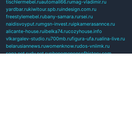
tischlermebel.ru
automall66.ru
mag-vladimir.ru
yardbar.ru
kiwitour.spb.ru
indesign.com.ru
freestylemebel.ru
bany-samara.ru
rsei.ru
naidisvoyput.ru
mgsn-invest.ru
ipkamerasannce.ru
alicante-house.ru
ibelka74.ru
cozyhouse.info
vlkargalev-studio.ru
700mb.ru
figura-ufa.ru
alina-live.ru
belarusiannews.ru
womenknow.ru
dos-vniimk.ru
sega.net.ru
dv.net.ru
phenomenonsofhistory.com
telesputnik.net.ru
wall.pp.ru
pylesosroidmi.ru
gtc-clan.ru
cligs.ru
bibikazap.ru
popova.org.ru
netwhistler.spb.ru
bellvil.ru
bonzon.ru
iss-vladik.ru
defiparis.net.ru
las-gryzas.ru
amku.ru
electednews.spb.ru
feather.org.ru
spar72.ru
tankiigri.ru
dominus.com.ru
ibtree.ru
sanykool.pp.ru
unixlib.org.ru
menatep.spb.ru
gartenterrassen.ru
printeka.ru
skvozilka.com.ru
parkovka-pub.ru
lovemobi.ru
art-ru.ru
emulatorz.com.ru
alucomp.com.ru
tatforum.com.ru
alternativa-profi.ru
dermakler.ru
artsurvey.ru
aredir.ru