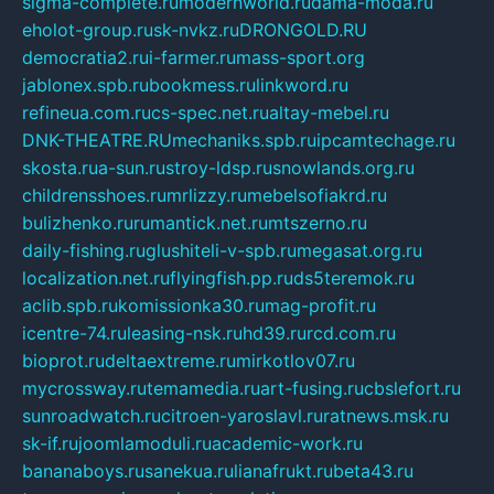
sigma-complete.ru
modernworld.ru
dama-moda.ru
eholot-group.ru
sk-nvkz.ru
DRONGOLD.RU
democratia2.ru
i-farmer.ru
mass-sport.org
jablonex.spb.ru
bookmess.ru
linkword.ru
refineua.com.ru
cs-spec.net.ru
altay-mebel.ru
DNK-THEATRE.RU
mechaniks.spb.ru
ipcamtechage.ru
skosta.ru
a-sun.ru
stroy-ldsp.ru
snowlands.org.ru
childrensshoes.ru
mrlizzy.ru
mebelsofiakrd.ru
bulizhenko.ru
rumantick.net.ru
mtszerno.ru
daily-fishing.ru
glushiteli-v-spb.ru
megasat.org.ru
localization.net.ru
flyingfish.pp.ru
ds5teremok.ru
aclib.spb.ru
komissionka30.ru
mag-profit.ru
icentre-74.ru
leasing-nsk.ru
hd39.ru
rcd.com.ru
bioprot.ru
deltaextreme.ru
mirkotlov07.ru
mycrossway.ru
temamedia.ru
art-fusing.ru
cbslefort.ru
sunroadwatch.ru
citroen-yaroslavl.ru
ratnews.msk.ru
sk-if.ru
joomlamoduli.ru
academic-work.ru
bananaboys.ru
sanekua.ru
lianafrukt.ru
beta43.ru