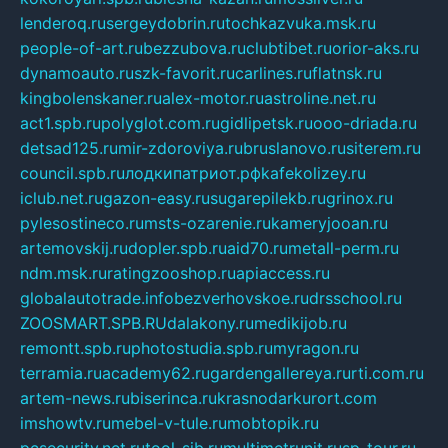
lenderoq.ru
sergeydobrin.ru
tochkazvuka.msk.ru
people-of-art.ru
bezzubova.ru
clubtibet.ru
orior-aks.ru
dynamoauto.ru
szk-favorit.ru
carlines.ru
flatnsk.ru
kingbolenskaner.ru
alex-motor.ru
astroline.net.ru
act1.spb.ru
polyglot.com.ru
gidlipetsk.ru
ooo-driada.ru
detsad125.ru
mir-zdoroviya.ru
bruslanovo.ru
siterem.ru
council.spb.ru
лодкипатриот.рф
kafekolizey.ru
iclub.net.ru
gazon-easy.ru
sugarepilekb.ru
grinox.ru
pylesostineco.ru
msts-ozarenie.ru
kameryjooan.ru
artemovskij.ru
dopler.spb.ru
aid70.ru
metall-perm.ru
ndm.msk.ru
ratingzooshop.ru
apiaccess.ru
globalautotrade.info
bezverhovskoe.ru
drsschool.ru
ZOOSMART.SPB.RU
dalakony.ru
medikijob.ru
remontt.spb.ru
photostudia.spb.ru
myragon.ru
terramia.ru
academy62.ru
gardengallereya.ru
rti.com.ru
artem-news.ru
biserinca.ru
krasnodarkurort.com
imshowtv.ru
mebel-v-tule.ru
mobtopik.ru
pcsecurity.net.ru
tool-sib.ru
multimetrunit.ru
sp-tour.ru