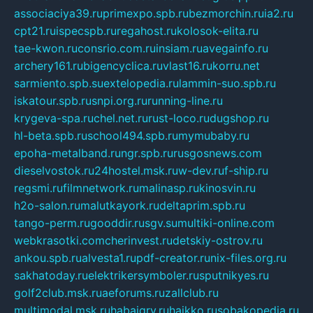
associaciya39.ru
primexpo.spb.ru
bezmorchin.ru
ia2.ru
cpt21.ru
ispecspb.ru
regahost.ru
kolosok-elita.ru
tae-kwon.ru
consrio.com.ru
insiam.ru
avegainfo.ru
archery161.ru
bigencyclica.ru
vlast16.ru
korru.net
sarmiento.spb.su
extelopedia.ru
lammin-suo.spb.ru
iskatour.spb.ru
snpi.org.ru
running-line.ru
krygeva-spa.ru
chel.net.ru
rust-loco.ru
dugshop.ru
hl-beta.spb.ru
school494.spb.ru
mymubaby.ru
epoha-metalband.ru
ngr.spb.ru
rusgosnews.com
dieselvostok.ru
24hostel.msk.ru
w-dev.ru
f-ship.ru
regsmi.ru
filmnetwork.ru
malinasp.ru
kinosvin.ru
h2o-salon.ru
malutkayork.ru
deltaprim.spb.ru
tango-perm.ru
gooddir.ru
sgv.su
multiki-online.com
webkrasotki.com
cherinvest.ru
detskiy-ostrov.ru
ankou.spb.ru
alvesta1.ru
pdf-creator.ru
nix-files.org.ru
sakhatoday.ru
elektrikersymboler.ru
sputnikyes.ru
golf2club.msk.ru
aeforums.ru
zallclub.ru
multimodal.msk.ru
habaigry.ru
haikko.ru
sobakopedia.ru