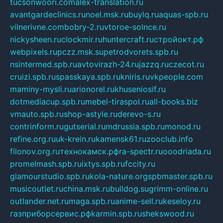
tucsonwoori.com
alex-translation.ru
avantgardeclinics.ru
noel.msk.ru
buylq.ru
aquas-spb.ru
vilnerivne.com
bobry-2.ru
vtoroe-solnce.ru
nickysheen.ru
clockmir.ru
huntercraft.ru
стройокт.рф
webpixels.ru
pczz.msk.su
petrodvorets.spb.ru
nsintermed.spb.ru
avtovirazh-24.ru
jazzq.ru
czecot.ru
cruizi.spb.ru
spasskaya.spb.ru
kniris.ru
vkpeople.com
maminy-mysli.ru
arionorel.ru
khuseniosif.ru
dotmediacup.spb.ru
mebel-tiraspol.ru
all-books.biz
vmauto.spb.ru
shop-astyle.ru
derevo-s.ru
contrinform.ru
gutserial.ru
mdrussia.spb.ru
monod.ru
refine.org.ru
uk-krein.ru
kamensk61.ru
zooclub.info
filonov.org.ru
технокамск.рф
ra-spectr.ru
ooodriada.ru
promelmash.spb.ru
ixtys.spb.ru
fccity.ru
glamourstudio.spb.ru
kola-nature.org
spbmaster.spb.ru
musicoutlet.ru
china.msk.ru
bulldog.su
grimm-online.ru
outlander.net.ru
maga.spb.ru
anime-sell.ru
keseloy.ru
газприборсервис.рф
karmin.spb.ru
shekswood.ru