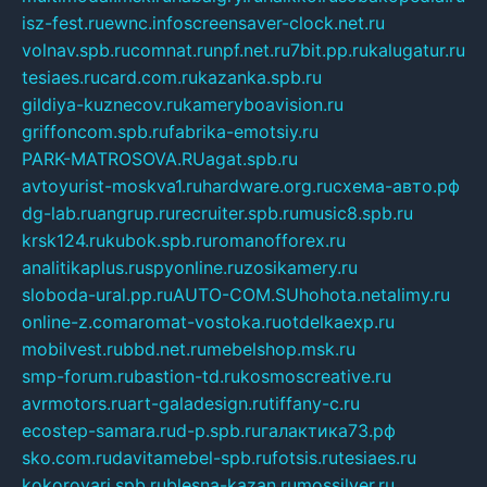
isz-fest.ru
ewnc.info
screensaver-clock.net.ru
volnav.spb.ru
comnat.ru
npf.net.ru
7bit.pp.ru
kalugatur.ru
tesiaes.ru
card.com.ru
kazanka.spb.ru
gildiya-kuznecov.ru
kameryboavision.ru
griffoncom.spb.ru
fabrika-emotsiy.ru
PARK-MATROSOVA.RU
agat.spb.ru
avtoyurist-moskva1.ru
hardware.org.ru
схема-авто.рф
dg-lab.ru
angrup.ru
recruiter.spb.ru
music8.spb.ru
krsk124.ru
kubok.spb.ru
romanofforex.ru
analitikaplus.ru
spyonline.ru
zosikamery.ru
sloboda-ural.pp.ru
AUTO-COM.SU
hohota.net
alimy.ru
online-z.com
aromat-vostoka.ru
otdelkaexp.ru
mobilvest.ru
bbd.net.ru
mebelshop.msk.ru
smp-forum.ru
bastion-td.ru
kosmoscreative.ru
avrmotors.ru
art-galadesign.ru
tiffany-c.ru
ecostep-samara.ru
d-p.spb.ru
галактика73.рф
sko.com.ru
davitamebel-spb.ru
fotsis.ru
tesiaes.ru
kokoroyari.spb.ru
blesna-kazan.ru
mossilver.ru