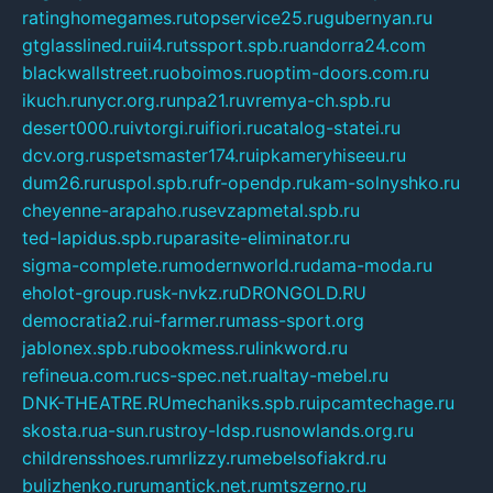
ratinghomegames.ru
topservice25.ru
gubernyan.ru
gtglasslined.ru
ii4.ru
tssport.spb.ru
andorra24.com
blackwallstreet.ru
oboimos.ru
optim-doors.com.ru
ikuch.ru
nycr.org.ru
npa21.ru
vremya-ch.spb.ru
desert000.ru
ivtorgi.ru
ifiori.ru
catalog-statei.ru
dcv.org.ru
spetsmaster174.ru
ipkameryhiseeu.ru
dum26.ru
ruspol.spb.ru
fr-opendp.ru
kam-solnyshko.ru
cheyenne-arapaho.ru
sevzapmetal.spb.ru
ted-lapidus.spb.ru
parasite-eliminator.ru
sigma-complete.ru
modernworld.ru
dama-moda.ru
eholot-group.ru
sk-nvkz.ru
DRONGOLD.RU
democratia2.ru
i-farmer.ru
mass-sport.org
jablonex.spb.ru
bookmess.ru
linkword.ru
refineua.com.ru
cs-spec.net.ru
altay-mebel.ru
DNK-THEATRE.RU
mechaniks.spb.ru
ipcamtechage.ru
skosta.ru
a-sun.ru
stroy-ldsp.ru
snowlands.org.ru
childrensshoes.ru
mrlizzy.ru
mebelsofiakrd.ru
bulizhenko.ru
rumantick.net.ru
mtszerno.ru