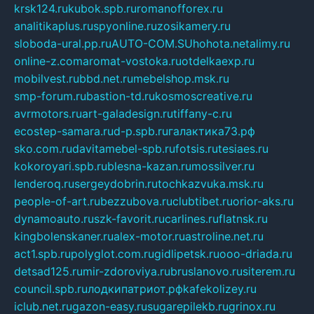
krsk124.ru
kubok.spb.ru
romanofforex.ru
analitikaplus.ru
spyonline.ru
zosikamery.ru
sloboda-ural.pp.ru
AUTO-COM.SU
hohota.net
alimy.ru
online-z.com
aromat-vostoka.ru
otdelkaexp.ru
mobilvest.ru
bbd.net.ru
mebelshop.msk.ru
smp-forum.ru
bastion-td.ru
kosmoscreative.ru
avrmotors.ru
art-galadesign.ru
tiffany-c.ru
ecostep-samara.ru
d-p.spb.ru
галактика73.рф
sko.com.ru
davitamebel-spb.ru
fotsis.ru
tesiaes.ru
kokoroyari.spb.ru
blesna-kazan.ru
mossilver.ru
lenderoq.ru
sergeydobrin.ru
tochkazvuka.msk.ru
people-of-art.ru
bezzubova.ru
clubtibet.ru
orior-aks.ru
dynamoauto.ru
szk-favorit.ru
carlines.ru
flatnsk.ru
kingbolenskaner.ru
alex-motor.ru
astroline.net.ru
act1.spb.ru
polyglot.com.ru
gidlipetsk.ru
ooo-driada.ru
detsad125.ru
mir-zdoroviya.ru
bruslanovo.ru
siterem.ru
council.spb.ru
лодкипатриот.рф
kafekolizey.ru
iclub.net.ru
gazon-easy.ru
sugarepilekb.ru
grinox.ru