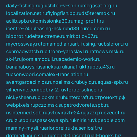
daily-fishing.ru
glushiteli-v-spb.ru
megasat.org.ru
localization.net.ru
flyingfish.pp.ru
ds5teremok.ru
aclib.spb.ru
komissionka30.ru
mag-profit.ru
icentre-74.ru
leasing-nsk.ru
hd39.ru
rcd.com.ru
bioprot.ru
deltaextreme.ru
mirkotlov07.ru
mycrossway.ru
temamedia.ru
art-fusing.ru
cbslefort.ru
sunroadwatch.ru
citroen-yaroslavl.ru
ratnews.msk.ru
sk-if.ru
joomlamoduli.ru
academic-work.ru
bananaboys.ru
sanekua.ru
lianafrukt.ru
beta43.ru
tucsonwoori.com
alex-translation.ru
avantgardeclinics.ru
noel.msk.ru
buylq.ru
aquas-spb.ru
vilnerivne.com
bobry-2.ru
vtoroe-solnce.ru
nickysheen.ru
clockmir.ru
huntercraft.ru
стройокт.рф
webpixels.ru
pczz.msk.su
petrodvorets.spb.ru
nsintermed.spb.ru
avtovirazh-24.ru
jazzq.ru
czecot.ru
cruizi.spb.ru
spasskaya.spb.ru
kniris.ru
vkpeople.com
maminy-mysli.ru
arionorel.ru
khuseniosif.ru
dotmediacup.spb.ru
mebel-tiraspol.ru
all-books.biz