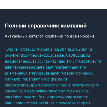
Полный справочник компаний
Актуальный каталог компаний по всей России
133chel.ru
13autor-kolonka.ru
2864420.ru
2rich.ru
3-d-file.ru
3d-file.ru
a-cdc.ru
aalse.ru
a380club.ru
airgungames.ru
accounts-112.ru
adler-jun.ru
adonyev.ru
alfeihavsalnassr.ru
altaipant.ru
argentinamia.ru
aria-family.ru
arkrym.ru
ashanet.ru
belgorod-day.ru
bankaribi.ru
bandamn.ru
bigfatcc.ru
blagodarenie-spb.ru
borodino-media.ru
card-voice.ru
cardvoice.ru
zed-online.ru
zvonitut.ru
zebra-tlt.ru
zarafshan.ru
york-life.ru
vintovoykompressor.ru
vladivostok-map.ru
vlknrussia.ru
wasabi-shop.ru