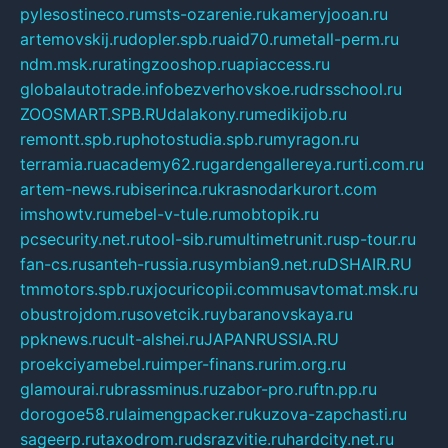
pylesostineco.ru
msts-ozarenie.ru
kameryjooan.ru
artemovskij.ru
dopler.spb.ru
aid70.ru
metall-perm.ru
ndm.msk.ru
ratingzooshop.ru
apiaccess.ru
globalautotrade.info
bezverhovskoe.ru
drsschool.ru
ZOOSMART.SPB.RU
dalakony.ru
medikijob.ru
remontt.spb.ru
photostudia.spb.ru
myragon.ru
terramia.ru
academy62.ru
gardengallereya.ru
rti.com.ru
artem-news.ru
biserinca.ru
krasnodarkurort.com
imshowtv.ru
mebel-v-tule.ru
mobtopik.ru
pcsecurity.net.ru
tool-sib.ru
multimetrunit.ru
sp-tour.ru
fan-cs.ru
santeh-russia.ru
symbian9.net.ru
DSHAIR.RU
tmmotors.spb.ru
xjocuricopii.com
musavtomat.msk.ru
obustrojdom.ru
sovetcik.ru
ybaranovskaya.ru
ppknews.ru
cult-alshei.ru
JAPANRUSSIA.RU
proekciyamebel.ru
imper-finans.ru
rim.org.ru
glamourai.ru
brassminus.ru
zabor-pro.ru
ftn.pp.ru
dorogoe58.ru
laimengpacker.ru
kuzova-zapchasti.ru
sageerp.ru
taxodrom.ru
dsrazvitie.ru
hardcity.net.ru