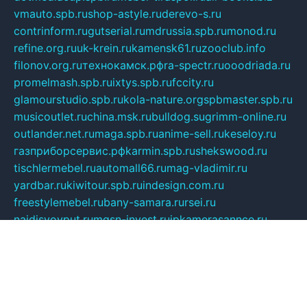
vmauto.spb.ru
shop-astyle.ru
derevo-s.ru
contrinform.ru
gutserial.ru
mdrussia.spb.ru
monod.ru
refine.org.ru
uk-krein.ru
kamensk61.ru
zooclub.info
filonov.org.ru
технокамск.рф
ra-spectr.ru
ooodriada.ru
promelmash.spb.ru
ixtys.spb.ru
fccity.ru
glamourstudio.spb.ru
kola-nature.org
spbmaster.spb.ru
musicoutlet.ru
china.msk.ru
bulldog.su
grimm-online.ru
outlander.net.ru
maga.spb.ru
anime-sell.ru
keseloy.ru
газприборсервис.рф
karmin.spb.ru
shekswood.ru
tischlermebel.ru
automall66.ru
mag-vladimir.ru
yardbar.ru
kiwitour.spb.ru
indesign.com.ru
freestylemebel.ru
bany-samara.ru
rsei.ru
naidisvoyput.ru
mgsn-invest.ru
ipkamerasannce.ru
alicante-house.ru
ibelka74.ru
cozyhouse.info
vlkargalev-studio.ru
700mb.ru
figura-ufa.ru
alina-live.ru
belarusiannews.ru
womenknow.ru
dos-vniimk.ru
sega.net.ru
dv.net.ru
phenomenonsofhistory.com
telesputnik.net.ru
wall.pp.ru
pylesosroidmi.ru