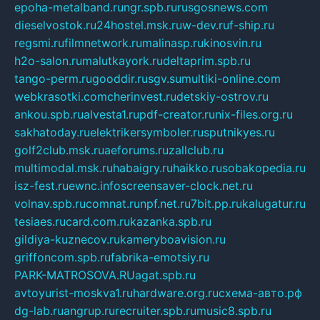
epoha-metalband.ru
ngr.spb.ru
rusgosnews.com
dieselvostok.ru
24hostel.msk.ru
w-dev.ru
f-ship.ru
regsmi.ru
filmnetwork.ru
malinasp.ru
kinosvin.ru
h2o-salon.ru
malutkayork.ru
deltaprim.spb.ru
tango-perm.ru
gooddir.ru
sgv.su
multiki-online.com
webkrasotki.com
cherinvest.ru
detskiy-ostrov.ru
ankou.spb.ru
alvesta1.ru
pdf-creator.ru
nix-files.org.ru
sakhatoday.ru
elektrikersymboler.ru
sputnikyes.ru
golf2club.msk.ru
aeforums.ru
zallclub.ru
multimodal.msk.ru
habaigry.ru
haikko.ru
sobakopedia.ru
isz-fest.ru
ewnc.info
screensaver-clock.net.ru
volnav.spb.ru
comnat.ru
npf.net.ru
7bit.pp.ru
kalugatur.ru
tesiaes.ru
card.com.ru
kazanka.spb.ru
gildiya-kuznecov.ru
kameryboavision.ru
griffoncom.spb.ru
fabrika-emotsiy.ru
PARK-MATROSOVA.RU
agat.spb.ru
avtoyurist-moskva1.ru
hardware.org.ru
схема-авто.рф
dg-lab.ru
angrup.ru
recruiter.spb.ru
music8.spb.ru