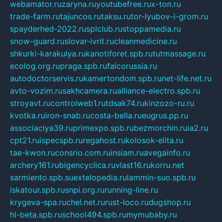
webamator.ru
zaryna.ru
youtubefree.ru
x-ton.ru
trade-farm.ru
tajuncos.ru
taksu.ru
tor-lyubov-i-grom.ru
spayderhed-2022.ru
splclub.ru
stoppamedia.ru
snow-guard.ru
slovar-ivrit.ru
cleanmedicine.ru
shkurki-karakulya.ru
kanotiforet.spb.ru
tutmassage.ru
ecolog.org.ru
praga.spb.ru
falcorussia.ru
autodoctorservis.ru
kamertondom.spb.ru
net-life.net.ru
avto-vozim.ru
sakhcamera.ru
alliance-electro.spb.ru
stroyavt.ru
controlweb1.ru
tdsak74.ru
kinzozo-ru.ru
kvotka.ru
iron-snab.ru
costa-bella.ru
eugrus.pp.ru
associaciya39.ru
primexpo.spb.ru
bezmorchin.ru
ia2.ru
cpt21.ru
ispecspb.ru
regahost.ru
kolosok-elita.ru
tae-kwon.ru
consrio.com.ru
insiam.ru
avegainfo.ru
archery161.ru
bigencyclica.ru
vlast16.ru
korru.net
sarmiento.spb.su
extelopedia.ru
lammin-suo.spb.ru
iskatour.spb.ru
snpi.org.ru
running-line.ru
krygeva-spa.ru
chel.net.ru
rust-loco.ru
dugshop.ru
hl-beta.spb.ru
school494.spb.ru
mymubaby.ru