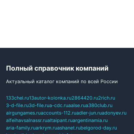
Полный справочник компаний
Актуальный каталог компаний по всей России
133chel.ru
13autor-kolonka.ru
2864420.ru
2rich.ru
3-d-file.ru
3d-file.ru
a-cdc.ru
aalse.ru
a380club.ru
airgungames.ru
accounts-112.ru
adler-jun.ru
adonyev.ru
alfeihavsalnassr.ru
altaipant.ru
argentinamia.ru
aria-family.ru
arkrym.ru
ashanet.ru
belgorod-day.ru