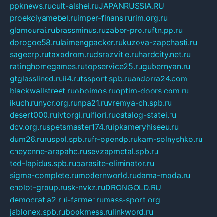
ppknews.ru
cult-alshei.ru
JAPANRUSSIA.RU
proekciyamebel.ru
imper-finans.ru
rim.org.ru
glamourai.ru
brassminus.ru
zabor-pro.ru
ftn.pp.ru
dorogoe58.ru
laimengpacker.ru
kuzova-zapchasti.ru
sageerp.ru
taxodrom.ru
dsrazvitie.ru
hardcity.net.ru
ratinghomegames.ru
topservice25.ru
gubernyan.ru
gtglasslined.ru
ii4.ru
tssport.spb.ru
andorra24.com
blackwallstreet.ru
oboimos.ru
optim-doors.com.ru
ikuch.ru
nycr.org.ru
npa21.ru
vremya-ch.spb.ru
desert000.ru
ivtorgi.ru
ifiori.ru
catalog-statei.ru
dcv.org.ru
spetsmaster174.ru
ipkameryhiseeu.ru
dum26.ru
ruspol.spb.ru
fr-opendp.ru
kam-solnyshko.ru
cheyenne-arapaho.ru
sevzapmetal.spb.ru
ted-lapidus.spb.ru
parasite-eliminator.ru
sigma-complete.ru
modernworld.ru
dama-moda.ru
eholot-group.ru
sk-nvkz.ru
DRONGOLD.RU
democratia2.ru
i-farmer.ru
mass-sport.org
jablonex.spb.ru
bookmess.ru
linkword.ru