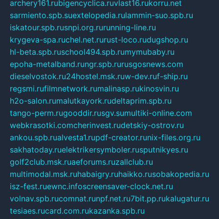
archery161.ru
bigencyclica.ru
vlast16.ru
korru.net
sarmiento.spb.su
extelopedia.ru
lammin-suo.spb.ru
iskatour.spb.ru
snpi.org.ru
running-line.ru
krygeva-spa.ru
chel.net.ru
rust-loco.ru
dugshop.ru
hl-beta.spb.ru
school494.spb.ru
mymubaby.ru
epoha-metalband.ru
ngr.spb.ru
rusgosnews.com
dieselvostok.ru
24hostel.msk.ru
w-dev.ru
f-ship.ru
regsmi.ru
filmnetwork.ru
malinasp.ru
kinosvin.ru
h2o-salon.ru
malutkayork.ru
deltaprim.spb.ru
tango-perm.ru
gooddir.ru
sgv.su
multiki-online.com
webkrasotki.com
cherinvest.ru
detskiy-ostrov.ru
ankou.spb.ru
alvesta1.ru
pdf-creator.ru
nix-files.org.ru
sakhatoday.ru
elektrikersymboler.ru
sputnikyes.ru
golf2club.msk.ru
aeforums.ru
zallclub.ru
multimodal.msk.ru
habaigry.ru
haikko.ru
sobakopedia.ru
isz-fest.ru
ewnc.info
screensaver-clock.net.ru
volnav.spb.ru
comnat.ru
npf.net.ru
7bit.pp.ru
kalugatur.ru
tesiaes.ru
card.com.ru
kazanka.spb.ru