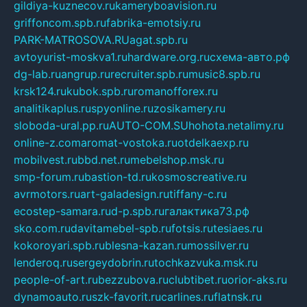
gildiya-kuznecov.ru
kameryboavision.ru
griffoncom.spb.ru
fabrika-emotsiy.ru
PARK-MATROSOVA.RU
agat.spb.ru
avtoyurist-moskva1.ru
hardware.org.ru
схема-авто.рф
dg-lab.ru
angrup.ru
recruiter.spb.ru
music8.spb.ru
krsk124.ru
kubok.spb.ru
romanofforex.ru
analitikaplus.ru
spyonline.ru
zosikamery.ru
sloboda-ural.pp.ru
AUTO-COM.SU
hohota.net
alimy.ru
online-z.com
aromat-vostoka.ru
otdelkaexp.ru
mobilvest.ru
bbd.net.ru
mebelshop.msk.ru
smp-forum.ru
bastion-td.ru
kosmoscreative.ru
avrmotors.ru
art-galadesign.ru
tiffany-c.ru
ecostep-samara.ru
d-p.spb.ru
галактика73.рф
sko.com.ru
davitamebel-spb.ru
fotsis.ru
tesiaes.ru
kokoroyari.spb.ru
blesna-kazan.ru
mossilver.ru
lenderoq.ru
sergeydobrin.ru
tochkazvuka.msk.ru
people-of-art.ru
bezzubova.ru
clubtibet.ru
orior-aks.ru
dynamoauto.ru
szk-favorit.ru
carlines.ru
flatnsk.ru