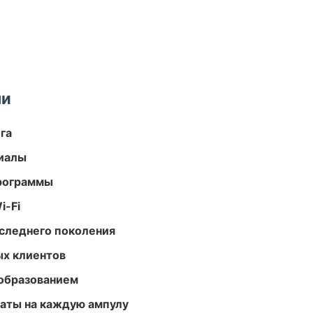
ми
га
риалы
программы
i-Fi
следнего поколения
ых клиентов
образованием
аты на каждую ампулу