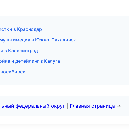
чистки в Краснодар
и мультимедиа в Южно-Сахалинск
ия в Калининград
ойка и детейлинг в Калуга
овосибирск
альный федеральный округ
|
Главная страница
→