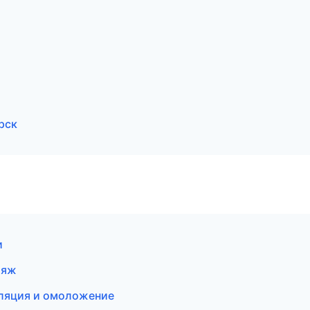
рск
и
ияж
иляция и омоложение