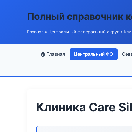
Полный справочник 
Главная
»
Центральный федеральный округ
» Клин
🏠 Главная
Центральный ФО
Сев
Клиника Care Si