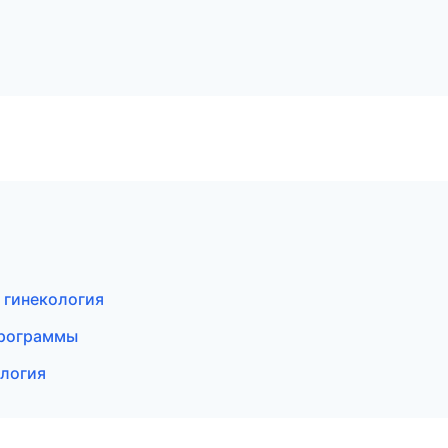
 гинекология
программы
ология