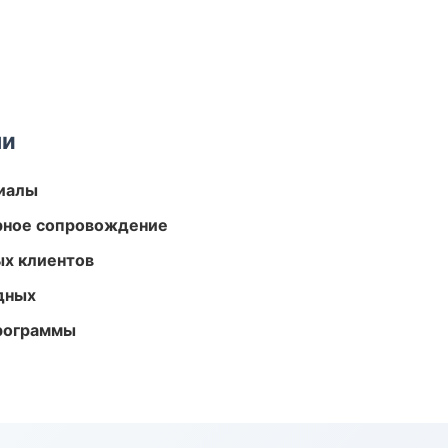
ми
риалы
урное сопровождение
ых клиентов
одных
программы