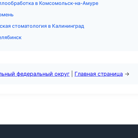
аллообработка в Комсомольск-на-Амуре
Тюмень
еская стоматология в Калининград
Челябинск
альный федеральный округ
|
Главная страница
→