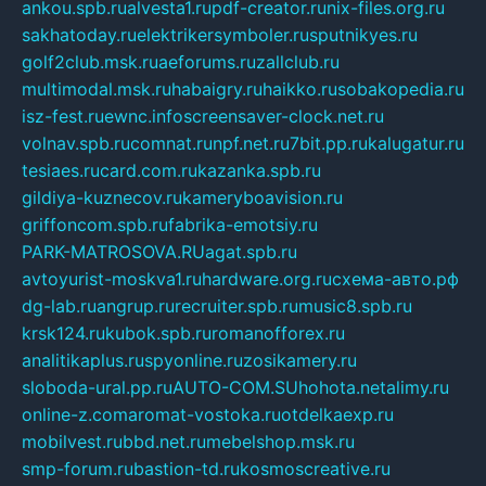
ankou.spb.ru
alvesta1.ru
pdf-creator.ru
nix-files.org.ru
sakhatoday.ru
elektrikersymboler.ru
sputnikyes.ru
golf2club.msk.ru
aeforums.ru
zallclub.ru
multimodal.msk.ru
habaigry.ru
haikko.ru
sobakopedia.ru
isz-fest.ru
ewnc.info
screensaver-clock.net.ru
volnav.spb.ru
comnat.ru
npf.net.ru
7bit.pp.ru
kalugatur.ru
tesiaes.ru
card.com.ru
kazanka.spb.ru
gildiya-kuznecov.ru
kameryboavision.ru
griffoncom.spb.ru
fabrika-emotsiy.ru
PARK-MATROSOVA.RU
agat.spb.ru
avtoyurist-moskva1.ru
hardware.org.ru
схема-авто.рф
dg-lab.ru
angrup.ru
recruiter.spb.ru
music8.spb.ru
krsk124.ru
kubok.spb.ru
romanofforex.ru
analitikaplus.ru
spyonline.ru
zosikamery.ru
sloboda-ural.pp.ru
AUTO-COM.SU
hohota.net
alimy.ru
online-z.com
aromat-vostoka.ru
otdelkaexp.ru
mobilvest.ru
bbd.net.ru
mebelshop.msk.ru
smp-forum.ru
bastion-td.ru
kosmoscreative.ru