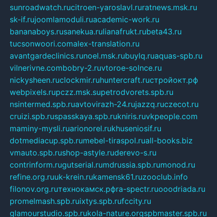
sunroadwatch.ru
citroen-yaroslavl.ru
ratnews.msk.ru
sk-if.ru
joomlamoduli.ru
academic-work.ru
bananaboys.ru
sanekua.ru
lianafrukt.ru
beta43.ru
tucsonwoori.com
alex-translation.ru
avantgardeclinics.ru
noel.msk.ru
buylq.ru
aquas-spb.ru
vilnerivne.com
bobry-2.ru
vtoroe-solnce.ru
nickysheen.ru
clockmir.ru
huntercraft.ru
стройокт.рф
webpixels.ru
pczz.msk.su
petrodvorets.spb.ru
nsintermed.spb.ru
avtovirazh-24.ru
jazzq.ru
czecot.ru
cruizi.spb.ru
spasskaya.spb.ru
kniris.ru
vkpeople.com
maminy-mysli.ru
arionorel.ru
khuseniosif.ru
dotmediacup.spb.ru
mebel-tiraspol.ru
all-books.biz
vmauto.spb.ru
shop-astyle.ru
derevo-s.ru
contrinform.ru
gutserial.ru
mdrussia.spb.ru
monod.ru
refine.org.ru
uk-krein.ru
kamensk61.ru
zooclub.info
filonov.org.ru
технокамск.рф
ra-spectr.ru
ooodriada.ru
promelmash.spb.ru
ixtys.spb.ru
fccity.ru
glamourstudio.spb.ru
kola-nature.org
spbmaster.spb.ru