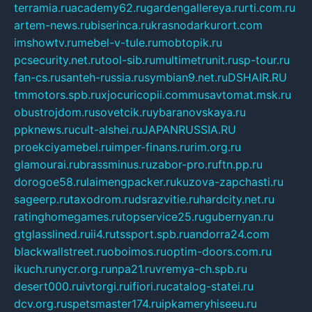
terramia.ru
academy62.ru
gardengallereya.ru
rti.com.ru
artem-news.ru
biserinca.ru
krasnodarkurort.com
imshowtv.ru
mebel-v-tule.ru
mobtopik.ru
pcsecurity.net.ru
tool-sib.ru
multimetrunit.ru
sp-tour.ru
fan-cs.ru
santeh-russia.ru
symbian9.net.ru
DSHAIR.RU
tmmotors.spb.ru
xjocuricopii.com
musavtomat.msk.ru
obustrojdom.ru
sovetcik.ru
ybaranovskaya.ru
ppknews.ru
cult-alshei.ru
JAPANRUSSIA.RU
proekciyamebel.ru
imper-finans.ru
rim.org.ru
glamourai.ru
brassminus.ru
zabor-pro.ru
ftn.pp.ru
dorogoe58.ru
laimengpacker.ru
kuzova-zapchasti.ru
sageerp.ru
taxodrom.ru
dsrazvitie.ru
hardcity.net.ru
ratinghomegames.ru
topservice25.ru
gubernyan.ru
gtglasslined.ru
ii4.ru
tssport.spb.ru
andorra24.com
blackwallstreet.ru
oboimos.ru
optim-doors.com.ru
ikuch.ru
nycr.org.ru
npa21.ru
vremya-ch.spb.ru
desert000.ru
ivtorgi.ru
ifiori.ru
catalog-statei.ru
dcv.org.ru
spetsmaster174.ru
ipkameryhiseeu.ru