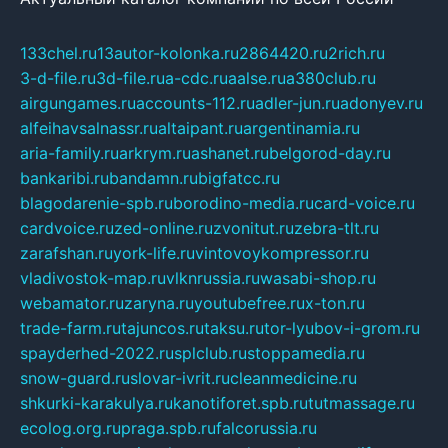
133chel.ru
13autor-kolonka.ru
2864420.ru
2rich.ru
3-d-file.ru
3d-file.ru
a-cdc.ru
aalse.ru
a380club.ru
airgungames.ru
accounts-112.ru
adler-jun.ru
adonyev.ru
alfeihavsalnassr.ru
altaipant.ru
argentinamia.ru
aria-family.ru
arkrym.ru
ashanet.ru
belgorod-day.ru
bankaribi.ru
bandamn.ru
bigfatcc.ru
blagodarenie-spb.ru
borodino-media.ru
card-voice.ru
cardvoice.ru
zed-online.ru
zvonitut.ru
zebra-tlt.ru
zarafshan.ru
york-life.ru
vintovoykompressor.ru
vladivostok-map.ru
vlknrussia.ru
wasabi-shop.ru
webamator.ru
zaryna.ru
youtubefree.ru
x-ton.ru
trade-farm.ru
tajuncos.ru
taksu.ru
tor-lyubov-i-grom.ru
spayderhed-2022.ru
splclub.ru
stoppamedia.ru
snow-guard.ru
slovar-ivrit.ru
cleanmedicine.ru
shkurki-karakulya.ru
kanotiforet.spb.ru
tutmassage.ru
ecolog.org.ru
praga.spb.ru
falcorussia.ru