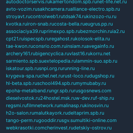
autodoctorservis.ru
kamertondom.spb.ru
net-life.net.ru
avto-vozim.ru
sakhcamera.ru
alliance-electro.spb.ru
stroyavt.ru
controlweb1.ru
tdsak74.ru
kinzozo-ru.ru
kvotka.ru
iron-snab.ru
costa-bella.ru
eugrus.pp.ru
associaciya39.ru
primexpo.spb.ru
bezmorchin.ru
ia2.ru
cpt21.ru
ispecspb.ru
regahost.ru
kolosok-elita.ru
tae-kwon.ru
consrio.com.ru
insiam.ru
avegainfo.ru
archery161.ru
bigencyclica.ru
vlast16.ru
korru.net
sarmiento.spb.su
extelopedia.ru
lammin-suo.spb.ru
iskatour.spb.ru
snpi.org.ru
running-line.ru
krygeva-spa.ru
chel.net.ru
rust-loco.ru
dugshop.ru
hl-beta.spb.ru
school494.spb.ru
mymubaby.ru
epoha-metalband.ru
ngr.spb.ru
rusgosnews.com
dieselvostok.ru
24hostel.msk.ru
w-dev.ru
f-ship.ru
regsmi.ru
filmnetwork.ru
malinasp.ru
kinosvin.ru
h2o-salon.ru
malutkayork.ru
deltaprim.spb.ru
tango-perm.ru
gooddir.ru
sgv.su
multiki-online.com
webkrasotki.com
cherinvest.ru
detskiy-ostrov.ru