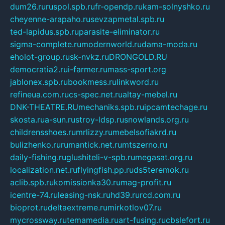
dum26.ru
ruspol.spb.ru
fr-opendp.ru
kam-solnyshko.ru
cheyenne-arapaho.ru
sevzapmetal.spb.ru
ted-lapidus.spb.ru
parasite-eliminator.ru
sigma-complete.ru
modernworld.ru
dama-moda.ru
eholot-group.ru
sk-nvkz.ru
DRONGOLD.RU
democratia2.ru
i-farmer.ru
mass-sport.org
jablonex.spb.ru
bookmess.ru
linkword.ru
refineua.com.ru
cs-spec.net.ru
altay-mebel.ru
DNK-THEATRE.RU
mechaniks.spb.ru
ipcamtechage.ru
skosta.ru
a-sun.ru
stroy-ldsp.ru
snowlands.org.ru
childrensshoes.ru
mrlizzy.ru
mebelsofiakrd.ru
bulizhenko.ru
rumantick.net.ru
mtszerno.ru
daily-fishing.ru
glushiteli-v-spb.ru
megasat.org.ru
localization.net.ru
flyingfish.pp.ru
ds5teremok.ru
aclib.spb.ru
komissionka30.ru
mag-profit.ru
icentre-74.ru
leasing-nsk.ru
hd39.ru
rcd.com.ru
bioprot.ru
deltaextreme.ru
mirkotlov07.ru
mycrossway.ru
temamedia.ru
art-fusing.ru
cbslefort.ru