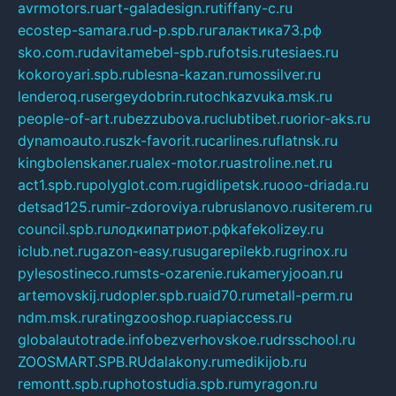
avrmotors.ru
art-galadesign.ru
tiffany-c.ru
ecostep-samara.ru
d-p.spb.ru
галактика73.рф
sko.com.ru
davitamebel-spb.ru
fotsis.ru
tesiaes.ru
kokoroyari.spb.ru
blesna-kazan.ru
mossilver.ru
lenderoq.ru
sergeydobrin.ru
tochkazvuka.msk.ru
people-of-art.ru
bezzubova.ru
clubtibet.ru
orior-aks.ru
dynamoauto.ru
szk-favorit.ru
carlines.ru
flatnsk.ru
kingbolenskaner.ru
alex-motor.ru
astroline.net.ru
act1.spb.ru
polyglot.com.ru
gidlipetsk.ru
ooo-driada.ru
detsad125.ru
mir-zdoroviya.ru
bruslanovo.ru
siterem.ru
council.spb.ru
лодкипатриот.рф
kafekolizey.ru
iclub.net.ru
gazon-easy.ru
sugarepilekb.ru
grinox.ru
pylesostineco.ru
msts-ozarenie.ru
kameryjooan.ru
artemovskij.ru
dopler.spb.ru
aid70.ru
metall-perm.ru
ndm.msk.ru
ratingzooshop.ru
apiaccess.ru
globalautotrade.info
bezverhovskoe.ru
drsschool.ru
ZOOSMART.SPB.RU
dalakony.ru
medikijob.ru
remontt.spb.ru
photostudia.spb.ru
myragon.ru