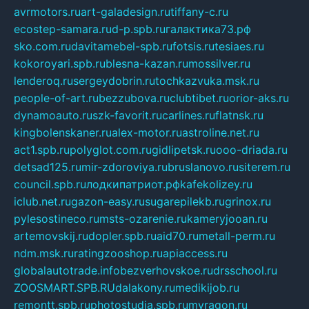
avrmotors.ru
art-galadesign.ru
tiffany-c.ru
ecostep-samara.ru
d-p.spb.ru
галактика73.рф
sko.com.ru
davitamebel-spb.ru
fotsis.ru
tesiaes.ru
kokoroyari.spb.ru
blesna-kazan.ru
mossilver.ru
lenderoq.ru
sergeydobrin.ru
tochkazvuka.msk.ru
people-of-art.ru
bezzubova.ru
clubtibet.ru
orior-aks.ru
dynamoauto.ru
szk-favorit.ru
carlines.ru
flatnsk.ru
kingbolenskaner.ru
alex-motor.ru
astroline.net.ru
act1.spb.ru
polyglot.com.ru
gidlipetsk.ru
ooo-driada.ru
detsad125.ru
mir-zdoroviya.ru
bruslanovo.ru
siterem.ru
council.spb.ru
лодкипатриот.рф
kafekolizey.ru
iclub.net.ru
gazon-easy.ru
sugarepilekb.ru
grinox.ru
pylesostineco.ru
msts-ozarenie.ru
kameryjooan.ru
artemovskij.ru
dopler.spb.ru
aid70.ru
metall-perm.ru
ndm.msk.ru
ratingzooshop.ru
apiaccess.ru
globalautotrade.info
bezverhovskoe.ru
drsschool.ru
ZOOSMART.SPB.RU
dalakony.ru
medikijob.ru
remontt.spb.ru
photostudia.spb.ru
myragon.ru