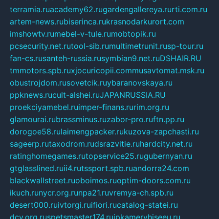
terramia.ru
academy62.ru
gardengallereya.ru
rti.com.ru
artem-news.ru
biserinca.ru
krasnodarkurort.com
imshowtv.ru
mebel-v-tule.ru
mobtopik.ru
pcsecurity.net.ru
tool-sib.ru
multimetrunit.ru
sp-tour.ru
fan-cs.ru
santeh-russia.ru
symbian9.net.ru
DSHAIR.RU
tmmotors.spb.ru
xjocuricopii.com
musavtomat.msk.ru
obustrojdom.ru
sovetcik.ru
ybaranovskaya.ru
ppknews.ru
cult-alshei.ru
JAPANRUSSIA.RU
proekciyamebel.ru
imper-finans.ru
rim.org.ru
glamourai.ru
brassminus.ru
zabor-pro.ru
ftn.pp.ru
dorogoe58.ru
laimengpacker.ru
kuzova-zapchasti.ru
sageerp.ru
taxodrom.ru
dsrazvitie.ru
hardcity.net.ru
ratinghomegames.ru
topservice25.ru
gubernyan.ru
gtglasslined.ru
ii4.ru
tssport.spb.ru
andorra24.com
blackwallstreet.ru
oboimos.ru
optim-doors.com.ru
ikuch.ru
nycr.org.ru
npa21.ru
vremya-ch.spb.ru
desert000.ru
ivtorgi.ru
ifiori.ru
catalog-statei.ru
dcv.org.ru
spetsmaster174.ru
ipkameryhiseeu.ru