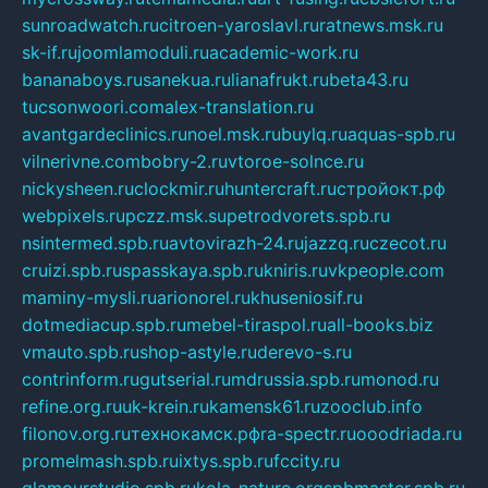
sunroadwatch.ru
citroen-yaroslavl.ru
ratnews.msk.ru
sk-if.ru
joomlamoduli.ru
academic-work.ru
bananaboys.ru
sanekua.ru
lianafrukt.ru
beta43.ru
tucsonwoori.com
alex-translation.ru
avantgardeclinics.ru
noel.msk.ru
buylq.ru
aquas-spb.ru
vilnerivne.com
bobry-2.ru
vtoroe-solnce.ru
nickysheen.ru
clockmir.ru
huntercraft.ru
стройокт.рф
webpixels.ru
pczz.msk.su
petrodvorets.spb.ru
nsintermed.spb.ru
avtovirazh-24.ru
jazzq.ru
czecot.ru
cruizi.spb.ru
spasskaya.spb.ru
kniris.ru
vkpeople.com
maminy-mysli.ru
arionorel.ru
khuseniosif.ru
dotmediacup.spb.ru
mebel-tiraspol.ru
all-books.biz
vmauto.spb.ru
shop-astyle.ru
derevo-s.ru
contrinform.ru
gutserial.ru
mdrussia.spb.ru
monod.ru
refine.org.ru
uk-krein.ru
kamensk61.ru
zooclub.info
filonov.org.ru
технокамск.рф
ra-spectr.ru
ooodriada.ru
promelmash.spb.ru
ixtys.spb.ru
fccity.ru