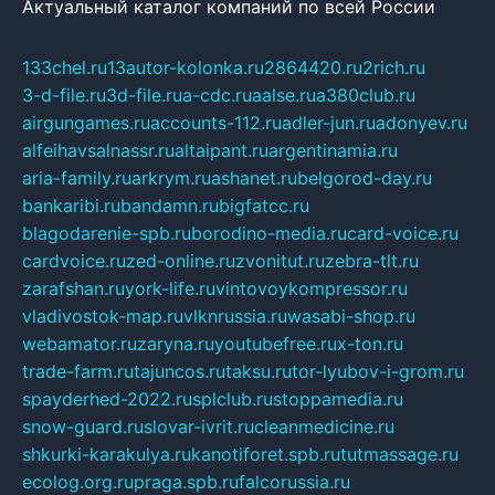
Актуальный каталог компаний по всей России
133chel.ru
13autor-kolonka.ru
2864420.ru
2rich.ru
3-d-file.ru
3d-file.ru
a-cdc.ru
aalse.ru
a380club.ru
airgungames.ru
accounts-112.ru
adler-jun.ru
adonyev.ru
alfeihavsalnassr.ru
altaipant.ru
argentinamia.ru
aria-family.ru
arkrym.ru
ashanet.ru
belgorod-day.ru
bankaribi.ru
bandamn.ru
bigfatcc.ru
blagodarenie-spb.ru
borodino-media.ru
card-voice.ru
cardvoice.ru
zed-online.ru
zvonitut.ru
zebra-tlt.ru
zarafshan.ru
york-life.ru
vintovoykompressor.ru
vladivostok-map.ru
vlknrussia.ru
wasabi-shop.ru
webamator.ru
zaryna.ru
youtubefree.ru
x-ton.ru
trade-farm.ru
tajuncos.ru
taksu.ru
tor-lyubov-i-grom.ru
spayderhed-2022.ru
splclub.ru
stoppamedia.ru
snow-guard.ru
slovar-ivrit.ru
cleanmedicine.ru
shkurki-karakulya.ru
kanotiforet.spb.ru
tutmassage.ru
ecolog.org.ru
praga.spb.ru
falcorussia.ru