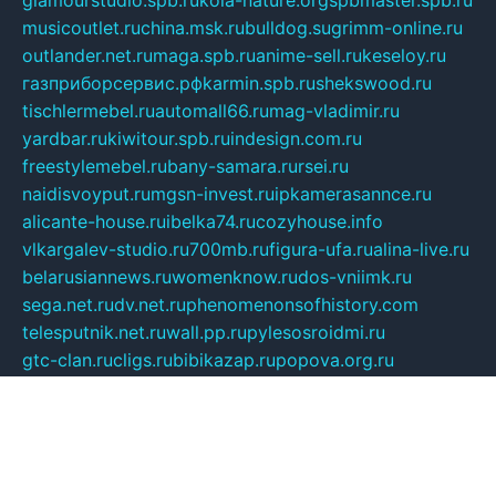
glamourstudio.spb.ru
kola-nature.org
spbmaster.spb.ru
musicoutlet.ru
china.msk.ru
bulldog.su
grimm-online.ru
outlander.net.ru
maga.spb.ru
anime-sell.ru
keseloy.ru
газприборсервис.рф
karmin.spb.ru
shekswood.ru
tischlermebel.ru
automall66.ru
mag-vladimir.ru
yardbar.ru
kiwitour.spb.ru
indesign.com.ru
freestylemebel.ru
bany-samara.ru
rsei.ru
naidisvoyput.ru
mgsn-invest.ru
ipkamerasannce.ru
alicante-house.ru
ibelka74.ru
cozyhouse.info
vlkargalev-studio.ru
700mb.ru
figura-ufa.ru
alina-live.ru
belarusiannews.ru
womenknow.ru
dos-vniimk.ru
sega.net.ru
dv.net.ru
phenomenonsofhistory.com
telesputnik.net.ru
wall.pp.ru
pylesosroidmi.ru
gtc-clan.ru
cligs.ru
bibikazap.ru
popova.org.ru
netwhistler.spb.ru
bellvil.ru
bonzon.ru
iss-vladik.ru
defiparis.net.ru
las-gryzas.ru
amku.ru
electednews.spb.ru
feather.org.ru
spar72.ru
tankiigri.ru
dominus.com.ru
ibtree.ru
sanykool.pp.ru
unixlib.org.ru