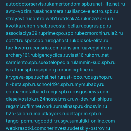
autodoctorservis.ru
kamertondom.spb.ru
net-life.net.ru
avto-vozim.ru
sakhcamera.ru
alliance-electro.spb.ru
stroyavt.ru
controlweb1.ru
tdsak74.ru
kinzozo-ru.ru
kvotka.ru
iron-snab.ru
costa-bella.ru
eugrus.pp.ru
associaciya39.ru
primexpo.spb.ru
bezmorchin.ru
ia2.ru
cpt21.ru
ispecspb.ru
regahost.ru
kolosok-elita.ru
tae-kwon.ru
consrio.com.ru
insiam.ru
avegainfo.ru
archery161.ru
bigencyclica.ru
vlast16.ru
korru.net
sarmiento.spb.su
extelopedia.ru
lammin-suo.spb.ru
iskatour.spb.ru
snpi.org.ru
running-line.ru
krygeva-spa.ru
chel.net.ru
rust-loco.ru
dugshop.ru
hl-beta.spb.ru
school494.spb.ru
mymubaby.ru
epoha-metalband.ru
ngr.spb.ru
rusgosnews.com
dieselvostok.ru
24hostel.msk.ru
w-dev.ru
f-ship.ru
regsmi.ru
filmnetwork.ru
malinasp.ru
kinosvin.ru
h2o-salon.ru
malutkayork.ru
deltaprim.spb.ru
tango-perm.ru
gooddir.ru
sgv.su
multiki-online.com
webkrasotki.com
cherinvest.ru
detskiy-ostrov.ru