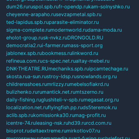
dum26.ru
ruspol.spb.ru
fr-opendp.ru
kam-solnyshko.ru
cheyenne-arapaho.ru
sevzapmetal.spb.ru
ted-lapidus.spb.ru
parasite-eliminator.ru
sigma-complete.ru
modernworld.ru
dama-moda.ru
eholot-group.ru
sk-nvkz.ru
DRONGOLD.RU
democratia2.ru
i-farmer.ru
mass-sport.org
jablonex.spb.ru
bookmess.ru
linkword.ru
refineua.com.ru
cs-spec.net.ru
altay-mebel.ru
DNK-THEATRE.RU
mechaniks.spb.ru
ipcamtechage.ru
skosta.ru
a-sun.ru
stroy-ldsp.ru
snowlands.org.ru
childrensshoes.ru
mrlizzy.ru
mebelsofiakrd.ru
bulizhenko.ru
rumantick.net.ru
mtszerno.ru
daily-fishing.ru
glushiteli-v-spb.ru
megasat.org.ru
localization.net.ru
flyingfish.pp.ru
ds5teremok.ru
aclib.spb.ru
komissionka30.ru
mag-profit.ru
icentre-74.ru
leasing-nsk.ru
hd39.ru
rcd.com.ru
bioprot.ru
deltaextreme.ru
mirkotlov07.ru
mycrossway.ru
temamedia.ru
art-fusing.ru
cbslefort.ru