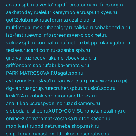
ankou.spb.ru
alvesta1.ru
pdf-creator.ru
nix-files.org.ru
sakhatoday.ru
elektrikersymboler.ru
sputnikyes.ru
golf2club.msk.ru
aeforums.ru
zallclub.ru
multimodal.msk.ru
habaigry.ru
haikko.ru
sobakopedia.ru
isz-fest.ru
ewnc.info
screensaver-clock.net.ru
volnav.spb.ru
comnat.ru
npf.net.ru
7bit.pp.ru
kalugatur.ru
tesiaes.ru
card.com.ru
kazanka.spb.ru
gildiya-kuznecov.ru
kameryboavision.ru
griffoncom.spb.ru
fabrika-emotsiy.ru
PARK-MATROSOVA.RU
agat.spb.ru
avtoyurist-moskva1.ru
hardware.org.ru
схема-авто.рф
dg-lab.ru
angrup.ru
recruiter.spb.ru
music8.spb.ru
krsk124.ru
kubok.spb.ru
romanofforex.ru
analitikaplus.ru
spyonline.ru
zosikamery.ru
sloboda-ural.pp.ru
AUTO-COM.SU
hohota.net
alimy.ru
online-z.com
aromat-vostoka.ru
otdelkaexp.ru
mobilvest.ru
bbd.net.ru
mebelshop.msk.ru
smp-forum.ru
bastion-td.ru
kosmoscreative.ru