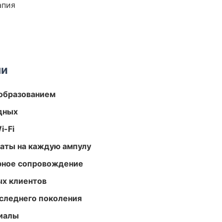
апия
ми
образованием
одных
i-Fi
аты на каждую ампулу
урное сопровождение
ых клиентов
следнего поколения
риалы