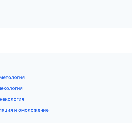
осметология
некология
инекология
иляция и омоложение