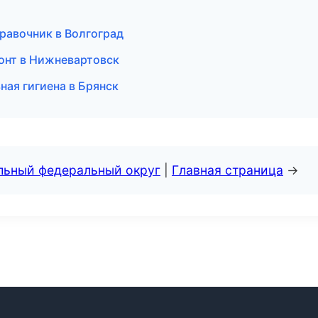
правочник в Волгоград
онт в Нижневартовск
ная гигиена в Брянск
альный федеральный округ
|
Главная страница
→