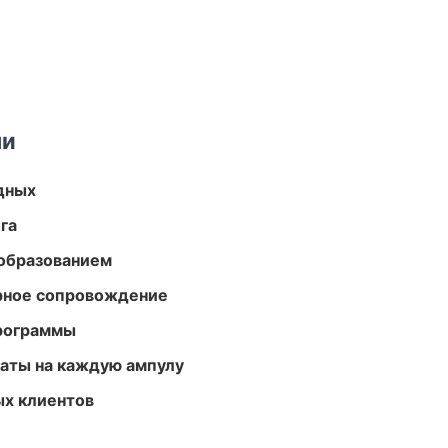
ми
одных
га
образованием
урное сопровождение
программы
аты на каждую ампулу
ых клиентов