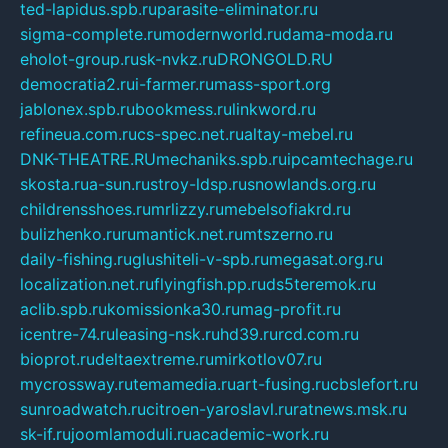
ted-lapidus.spb.ru
parasite-eliminator.ru
sigma-complete.ru
modernworld.ru
dama-moda.ru
eholot-group.ru
sk-nvkz.ru
DRONGOLD.RU
democratia2.ru
i-farmer.ru
mass-sport.org
jablonex.spb.ru
bookmess.ru
linkword.ru
refineua.com.ru
cs-spec.net.ru
altay-mebel.ru
DNK-THEATRE.RU
mechaniks.spb.ru
ipcamtechage.ru
skosta.ru
a-sun.ru
stroy-ldsp.ru
snowlands.org.ru
childrensshoes.ru
mrlizzy.ru
mebelsofiakrd.ru
bulizhenko.ru
rumantick.net.ru
mtszerno.ru
daily-fishing.ru
glushiteli-v-spb.ru
megasat.org.ru
localization.net.ru
flyingfish.pp.ru
ds5teremok.ru
aclib.spb.ru
komissionka30.ru
mag-profit.ru
icentre-74.ru
leasing-nsk.ru
hd39.ru
rcd.com.ru
bioprot.ru
deltaextreme.ru
mirkotlov07.ru
mycrossway.ru
temamedia.ru
art-fusing.ru
cbslefort.ru
sunroadwatch.ru
citroen-yaroslavl.ru
ratnews.msk.ru
sk-if.ru
joomlamoduli.ru
academic-work.ru