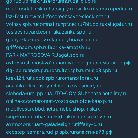
golf2club.msk.ru
aeforums.ru
zallclub.ru
multimodal.msk.ru
habaigry.ru
haikko.ru
sobakopedia.ru
isz-fest.ru
ewnc.info
screensaver-clock.net.ru
volnav.spb.ru
comnat.ru
npf.net.ru
7bit.pp.ru
kalugatur.ru
tesiaes.ru
card.com.ru
kazanka.spb.ru
gildiya-kuznecov.ru
kameryboavision.ru
griffoncom.spb.ru
fabrika-emotsiy.ru
PARK-MATROSOVA.RU
agat.spb.ru
avtoyurist-moskva1.ru
hardware.org.ru
схема-авто.рф
dg-lab.ru
angrup.ru
recruiter.spb.ru
music8.spb.ru
krsk124.ru
kubok.spb.ru
romanofforex.ru
analitikaplus.ru
spyonline.ru
zosikamery.ru
sloboda-ural.pp.ru
AUTO-COM.SU
hohota.net
alimy.ru
online-z.com
aromat-vostoka.ru
otdelkaexp.ru
mobilvest.ru
bbd.net.ru
mebelshop.msk.ru
smp-forum.ru
bastion-td.ru
kosmoscreative.ru
avrmotors.ru
art-galadesign.ru
tiffany-c.ru
ecostep-samara.ru
d-p.spb.ru
галактика73.рф