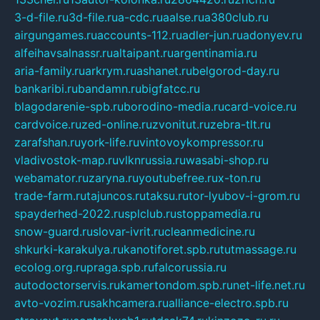
3-d-file.ru
3d-file.ru
a-cdc.ru
aalse.ru
a380club.ru
airgungames.ru
accounts-112.ru
adler-jun.ru
adonyev.ru
alfeihavsalnassr.ru
altaipant.ru
argentinamia.ru
aria-family.ru
arkrym.ru
ashanet.ru
belgorod-day.ru
bankaribi.ru
bandamn.ru
bigfatcc.ru
blagodarenie-spb.ru
borodino-media.ru
card-voice.ru
cardvoice.ru
zed-online.ru
zvonitut.ru
zebra-tlt.ru
zarafshan.ru
york-life.ru
vintovoykompressor.ru
vladivostok-map.ru
vlknrussia.ru
wasabi-shop.ru
webamator.ru
zaryna.ru
youtubefree.ru
x-ton.ru
trade-farm.ru
tajuncos.ru
taksu.ru
tor-lyubov-i-grom.ru
spayderhed-2022.ru
splclub.ru
stoppamedia.ru
snow-guard.ru
slovar-ivrit.ru
cleanmedicine.ru
shkurki-karakulya.ru
kanotiforet.spb.ru
tutmassage.ru
ecolog.org.ru
praga.spb.ru
falcorussia.ru
autodoctorservis.ru
kamertondom.spb.ru
net-life.net.ru
avto-vozim.ru
sakhcamera.ru
alliance-electro.spb.ru