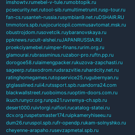
imshowtv.ru
mebel-v-tule.ru
mobtopik.ru
pcsecurity.net.ru
tool-sib.ru
multimetrunit.ru
sp-tour.ru
fan-cs.ru
santeh-russia.ru
symbian9.net.ru
DSHAIR.RU
tmmotors.spb.ru
xjocuricopii.com
musavtomat.msk.ru
obustrojdom.ru
sovetcik.ru
ybaranovskaya.ru
ppknews.ru
cult-alshei.ru
JAPANRUSSIA.RU
proekciyamebel.ru
imper-finans.ru
rim.org.ru
glamourai.ru
brassminus.ru
zabor-pro.ru
ftn.pp.ru
dorogoe58.ru
laimengpacker.ru
kuzova-zapchasti.ru
sageerp.ru
taxodrom.ru
dsrazvitie.ru
hardcity.net.ru
ratinghomegames.ru
topservice25.ru
gubernyan.ru
gtglasslined.ru
ii4.ru
tssport.spb.ru
andorra24.com
blackwallstreet.ru
oboimos.ru
optim-doors.com.ru
ikuch.ru
nycr.org.ru
npa21.ru
vremya-ch.spb.ru
desert000.ru
ivtorgi.ru
ifiori.ru
catalog-statei.ru
dcv.org.ru
spetsmaster174.ru
ipkameryhiseeu.ru
dum26.ru
ruspol.spb.ru
fr-opendp.ru
kam-solnyshko.ru
cheyenne-arapaho.ru
sevzapmetal.spb.ru