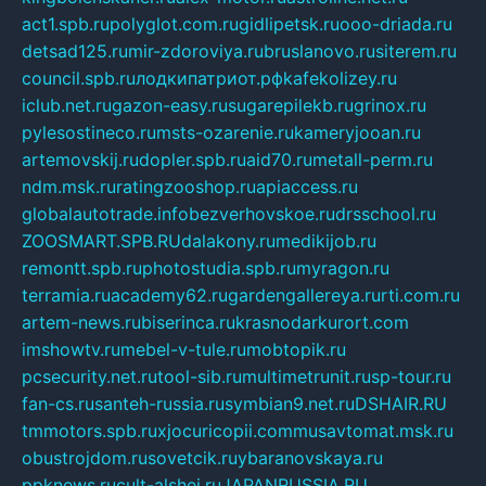
act1.spb.ru
polyglot.com.ru
gidlipetsk.ru
ooo-driada.ru
detsad125.ru
mir-zdoroviya.ru
bruslanovo.ru
siterem.ru
council.spb.ru
лодкипатриот.рф
kafekolizey.ru
iclub.net.ru
gazon-easy.ru
sugarepilekb.ru
grinox.ru
pylesostineco.ru
msts-ozarenie.ru
kameryjooan.ru
artemovskij.ru
dopler.spb.ru
aid70.ru
metall-perm.ru
ndm.msk.ru
ratingzooshop.ru
apiaccess.ru
globalautotrade.info
bezverhovskoe.ru
drsschool.ru
ZOOSMART.SPB.RU
dalakony.ru
medikijob.ru
remontt.spb.ru
photostudia.spb.ru
myragon.ru
terramia.ru
academy62.ru
gardengallereya.ru
rti.com.ru
artem-news.ru
biserinca.ru
krasnodarkurort.com
imshowtv.ru
mebel-v-tule.ru
mobtopik.ru
pcsecurity.net.ru
tool-sib.ru
multimetrunit.ru
sp-tour.ru
fan-cs.ru
santeh-russia.ru
symbian9.net.ru
DSHAIR.RU
tmmotors.spb.ru
xjocuricopii.com
musavtomat.msk.ru
obustrojdom.ru
sovetcik.ru
ybaranovskaya.ru
ppknews.ru
cult-alshei.ru
JAPANRUSSIA.RU