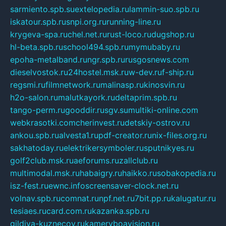
sarmiento.spb.su
extelopedia.ru
lammin-suo.spb.ru
iskatour.spb.ru
snpi.org.ru
running-line.ru
krygeva-spa.ru
chel.net.ru
rust-loco.ru
dugshop.ru
hl-beta.spb.ru
school494.spb.ru
mymubaby.ru
epoha-metalband.ru
ngr.spb.ru
rusgosnews.com
dieselvostok.ru
24hostel.msk.ru
w-dev.ru
f-ship.ru
regsmi.ru
filmnetwork.ru
malinasp.ru
kinosvin.ru
h2o-salon.ru
malutkayork.ru
deltaprim.spb.ru
tango-perm.ru
gooddir.ru
sgv.su
multiki-online.com
webkrasotki.com
cherinvest.ru
detskiy-ostrov.ru
ankou.spb.ru
alvesta1.ru
pdf-creator.ru
nix-files.org.ru
sakhatoday.ru
elektrikersymboler.ru
sputnikyes.ru
golf2club.msk.ru
aeforums.ru
zallclub.ru
multimodal.msk.ru
habaigry.ru
haikko.ru
sobakopedia.ru
isz-fest.ru
ewnc.info
screensaver-clock.net.ru
volnav.spb.ru
comnat.ru
npf.net.ru
7bit.pp.ru
kalugatur.ru
tesiaes.ru
card.com.ru
kazanka.spb.ru
gildiya-kuznecov.ru
kameryboavision.ru