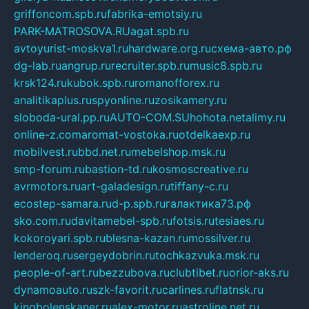
griffoncom.spb.ru
fabrika-emotsiy.ru
PARK-MATROSOVA.RU
agat.spb.ru
avtoyurist-moskva1.ru
hardware.org.ru
схема-авто.рф
dg-lab.ru
angrup.ru
recruiter.spb.ru
music8.spb.ru
krsk124.ru
kubok.spb.ru
romanofforex.ru
analitikaplus.ru
spyonline.ru
zosikamery.ru
sloboda-ural.pp.ru
AUTO-COM.SU
hohota.net
alimy.ru
online-z.com
aromat-vostoka.ru
otdelkaexp.ru
mobilvest.ru
bbd.net.ru
mebelshop.msk.ru
smp-forum.ru
bastion-td.ru
kosmoscreative.ru
avrmotors.ru
art-galadesign.ru
tiffany-c.ru
ecostep-samara.ru
d-p.spb.ru
галактика73.рф
sko.com.ru
davitamebel-spb.ru
fotsis.ru
tesiaes.ru
kokoroyari.spb.ru
blesna-kazan.ru
mossilver.ru
lenderoq.ru
sergeydobrin.ru
tochkazvuka.msk.ru
people-of-art.ru
bezzubova.ru
clubtibet.ru
orior-aks.ru
dynamoauto.ru
szk-favorit.ru
carlines.ru
flatnsk.ru
kingbolenskaner.ru
alex-motor.ru
astroline.net.ru