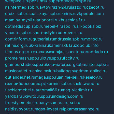
webpixels.ru
pczz.msk.su
petrodvorets.spb.ru
nsintermed.spb.ru
avtovirazh-24.ru
jazzq.ru
czecot.ru
cruizi.spb.ru
spasskaya.spb.ru
kniris.ru
vkpeople.com
maminy-mysli.ru
arionorel.ru
khuseniosif.ru
dotmediacup.spb.ru
mebel-tiraspol.ru
all-books.biz
vmauto.spb.ru
shop-astyle.ru
derevo-s.ru
contrinform.ru
gutserial.ru
mdrussia.spb.ru
monod.ru
refine.org.ru
uk-krein.ru
kamensk61.ru
zooclub.info
filonov.org.ru
технокамск.рф
ra-spectr.ru
ooodriada.ru
promelmash.spb.ru
ixtys.spb.ru
fccity.ru
glamourstudio.spb.ru
kola-nature.org
spbmaster.spb.ru
musicoutlet.ru
china.msk.ru
bulldog.su
grimm-online.ru
outlander.net.ru
maga.spb.ru
anime-sell.ru
keseloy.ru
газприборсервис.рф
karmin.spb.ru
shekswood.ru
tischlermebel.ru
automall66.ru
mag-vladimir.ru
yardbar.ru
kiwitour.spb.ru
indesign.com.ru
freestylemebel.ru
bany-samara.ru
rsei.ru
naidisvoyput.ru
mgsn-invest.ru
ipkamerasannce.ru