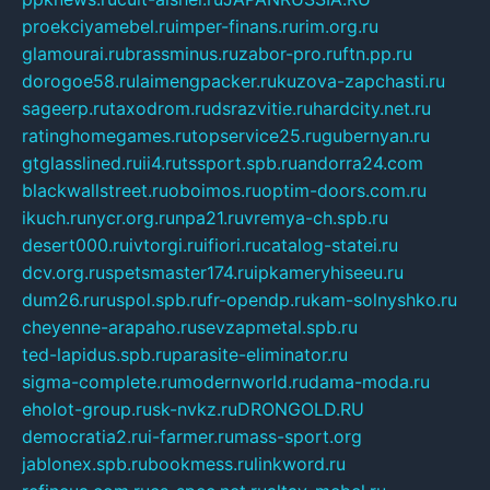
proekciyamebel.ru
imper-finans.ru
rim.org.ru
glamourai.ru
brassminus.ru
zabor-pro.ru
ftn.pp.ru
dorogoe58.ru
laimengpacker.ru
kuzova-zapchasti.ru
sageerp.ru
taxodrom.ru
dsrazvitie.ru
hardcity.net.ru
ratinghomegames.ru
topservice25.ru
gubernyan.ru
gtglasslined.ru
ii4.ru
tssport.spb.ru
andorra24.com
blackwallstreet.ru
oboimos.ru
optim-doors.com.ru
ikuch.ru
nycr.org.ru
npa21.ru
vremya-ch.spb.ru
desert000.ru
ivtorgi.ru
ifiori.ru
catalog-statei.ru
dcv.org.ru
spetsmaster174.ru
ipkameryhiseeu.ru
dum26.ru
ruspol.spb.ru
fr-opendp.ru
kam-solnyshko.ru
cheyenne-arapaho.ru
sevzapmetal.spb.ru
ted-lapidus.spb.ru
parasite-eliminator.ru
sigma-complete.ru
modernworld.ru
dama-moda.ru
eholot-group.ru
sk-nvkz.ru
DRONGOLD.RU
democratia2.ru
i-farmer.ru
mass-sport.org
jablonex.spb.ru
bookmess.ru
linkword.ru