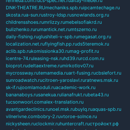
refineua.com.ru
cs-spec.net.ru
altay-mebel.ru
DNK-THEATRE.RU
mechaniks.spb.ru
ipcamtechage.ru
skosta.ru
a-sun.ru
stroy-ldsp.ru
snowlands.org.ru
childrensshoes.ru
mrlizzy.ru
mebelsofiakrd.ru
bulizhenko.ru
rumantick.net.ru
mtszerno.ru
daily-fishing.ru
glushiteli-v-spb.ru
megasat.org.ru
localization.net.ru
flyingfish.pp.ru
ds5teremok.ru
aclib.spb.ru
komissionka30.ru
mag-profit.ru
icentre-74.ru
leasing-nsk.ru
hd39.ru
rcd.com.ru
bioprot.ru
deltaextreme.ru
mirkotlov07.ru
mycrossway.ru
temamedia.ru
art-fusing.ru
cbslefort.ru
sunroadwatch.ru
citroen-yaroslavl.ru
ratnews.msk.ru
sk-if.ru
joomlamoduli.ru
academic-work.ru
bananaboys.ru
sanekua.ru
lianafrukt.ru
beta43.ru
tucsonwoori.com
alex-translation.ru
avantgardeclinics.ru
noel.msk.ru
buylq.ru
aquas-spb.ru
vilnerivne.com
bobry-2.ru
vtoroe-solnce.ru
nickysheen.ru
clockmir.ru
huntercraft.ru
стройокт.рф