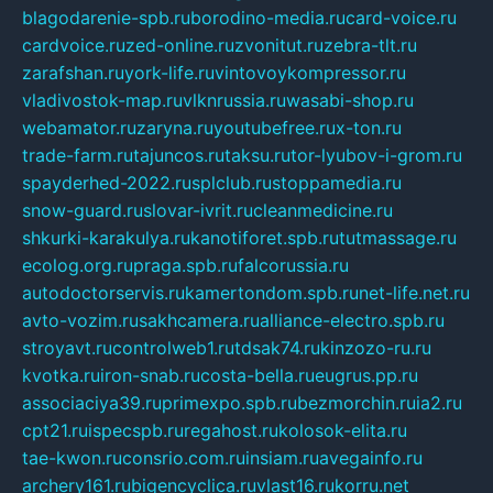
blagodarenie-spb.ru
borodino-media.ru
card-voice.ru
cardvoice.ru
zed-online.ru
zvonitut.ru
zebra-tlt.ru
zarafshan.ru
york-life.ru
vintovoykompressor.ru
vladivostok-map.ru
vlknrussia.ru
wasabi-shop.ru
webamator.ru
zaryna.ru
youtubefree.ru
x-ton.ru
trade-farm.ru
tajuncos.ru
taksu.ru
tor-lyubov-i-grom.ru
spayderhed-2022.ru
splclub.ru
stoppamedia.ru
snow-guard.ru
slovar-ivrit.ru
cleanmedicine.ru
shkurki-karakulya.ru
kanotiforet.spb.ru
tutmassage.ru
ecolog.org.ru
praga.spb.ru
falcorussia.ru
autodoctorservis.ru
kamertondom.spb.ru
net-life.net.ru
avto-vozim.ru
sakhcamera.ru
alliance-electro.spb.ru
stroyavt.ru
controlweb1.ru
tdsak74.ru
kinzozo-ru.ru
kvotka.ru
iron-snab.ru
costa-bella.ru
eugrus.pp.ru
associaciya39.ru
primexpo.spb.ru
bezmorchin.ru
ia2.ru
cpt21.ru
ispecspb.ru
regahost.ru
kolosok-elita.ru
tae-kwon.ru
consrio.com.ru
insiam.ru
avegainfo.ru
archery161.ru
bigencyclica.ru
vlast16.ru
korru.net