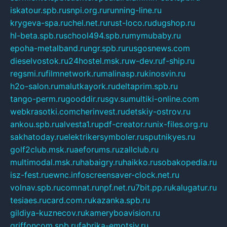
iskatour.spb.ru
snpi.org.ru
running-line.ru
krygeva-spa.ru
chel.net.ru
rust-loco.ru
dugshop.ru
hl-beta.spb.ru
school494.spb.ru
mymubaby.ru
epoha-metalband.ru
ngr.spb.ru
rusgosnews.com
dieselvostok.ru
24hostel.msk.ru
w-dev.ru
f-ship.ru
regsmi.ru
filmnetwork.ru
malinasp.ru
kinosvin.ru
h2o-salon.ru
malutkayork.ru
deltaprim.spb.ru
tango-perm.ru
gooddir.ru
sgv.su
multiki-online.com
webkrasotki.com
cherinvest.ru
detskiy-ostrov.ru
ankou.spb.ru
alvesta1.ru
pdf-creator.ru
nix-files.org.ru
sakhatoday.ru
elektrikersymboler.ru
sputnikyes.ru
golf2club.msk.ru
aeforums.ru
zallclub.ru
multimodal.msk.ru
habaigry.ru
haikko.ru
sobakopedia.ru
isz-fest.ru
ewnc.info
screensaver-clock.net.ru
volnav.spb.ru
comnat.ru
npf.net.ru
7bit.pp.ru
kalugatur.ru
tesiaes.ru
card.com.ru
kazanka.spb.ru
gildiya-kuznecov.ru
kameryboavision.ru
griffoncom.spb.ru
fabrika-emotsiy.ru