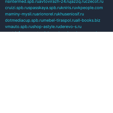
nsintermed.spb.ru
avtovirazh-24.ru
jazzq.ru
czecot.ru
cruizi.spb.ru
spasskaya.spb.ru
kniris.ru
vkpeople.com
maminy-mysli.ru
arionorel.ru
khuseniosif.ru
dotmediacup.spb.ru
mebel-tiraspol.ru
all-books.biz
vmauto.spb.ru
shop-astyle.ru
derevo-s.ru
contrinform.ru
gutserial.ru
mdrussia.spb.ru
monod.ru
refine.org.ru
uk-krein.ru
kamensk61.ru
zooclub.info
filonov.org.ru
технокамск.рф
ra-spectr.ru
ooodriada.ru
promelmash.spb.ru
ixtys.spb.ru
fccity.ru
glamourstudio.spb.ru
kola-nature.org
spbmaster.spb.ru
musicoutlet.ru
china.msk.ru
bulldog.su
grimm-online.ru
outlander.net.ru
maga.spb.ru
anime-sell.ru
keseloy.ru
газприборсервис.рф
karmin.spb.ru
shekswood.ru
tischlermebel.ru
automall66.ru
mag-vladimir.ru
yardbar.ru
kiwitour.spb.ru
indesign.com.ru
freestylemebel.ru
bany-samara.ru
rsei.ru
naidisvoyput.ru
mgsn-invest.ru
ipkamerasannce.ru
alicante-house.ru
ibelka74.ru
cozyhouse.info