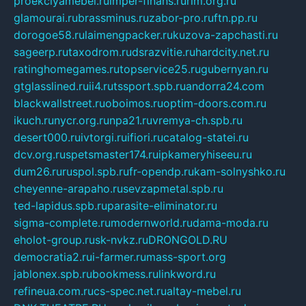
proekciyamebel.ru
imper-finans.ru
rim.org.ru
glamourai.ru
brassminus.ru
zabor-pro.ru
ftn.pp.ru
dorogoe58.ru
laimengpacker.ru
kuzova-zapchasti.ru
sageerp.ru
taxodrom.ru
dsrazvitie.ru
hardcity.net.ru
ratinghomegames.ru
topservice25.ru
gubernyan.ru
gtglasslined.ru
ii4.ru
tssport.spb.ru
andorra24.com
blackwallstreet.ru
oboimos.ru
optim-doors.com.ru
ikuch.ru
nycr.org.ru
npa21.ru
vremya-ch.spb.ru
desert000.ru
ivtorgi.ru
ifiori.ru
catalog-statei.ru
dcv.org.ru
spetsmaster174.ru
ipkameryhiseeu.ru
dum26.ru
ruspol.spb.ru
fr-opendp.ru
kam-solnyshko.ru
cheyenne-arapaho.ru
sevzapmetal.spb.ru
ted-lapidus.spb.ru
parasite-eliminator.ru
sigma-complete.ru
modernworld.ru
dama-moda.ru
eholot-group.ru
sk-nvkz.ru
DRONGOLD.RU
democratia2.ru
i-farmer.ru
mass-sport.org
jablonex.spb.ru
bookmess.ru
linkword.ru
refineua.com.ru
cs-spec.net.ru
altay-mebel.ru