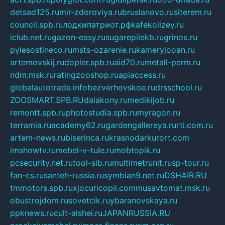
detsad125.ru
mir-zdoroviya.ru
bruslanovo.ru
siterem.ru
council.spb.ru
лодкипатриот.рф
kafekolizey.ru
iclub.net.ru
gazon-easy.ru
sugarepilekb.ru
grinox.ru
pylesostineco.ru
msts-ozarenie.ru
kameryjooan.ru
artemovskij.ru
dopler.spb.ru
aid70.ru
metall-perm.ru
ndm.msk.ru
ratingzooshop.ru
apiaccess.ru
globalautotrade.info
bezverhovskoe.ru
drsschool.ru
ZOOSMART.SPB.RU
dalakony.ru
medikijob.ru
remontt.spb.ru
photostudia.spb.ru
myragon.ru
terramia.ru
academy62.ru
gardengallereya.ru
rti.com.ru
artem-news.ru
biserinca.ru
krasnodarkurort.com
imshowtv.ru
mebel-v-tule.ru
mobtopik.ru
pcsecurity.net.ru
tool-sib.ru
multimetrunit.ru
sp-tour.ru
fan-cs.ru
santeh-russia.ru
symbian9.net.ru
DSHAIR.RU
tmmotors.spb.ru
xjocuricopii.com
musavtomat.msk.ru
obustrojdom.ru
sovetcik.ru
ybaranovskaya.ru
ppknews.ru
cult-alshei.ru
JAPANRUSSIA.RU