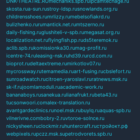
DNK-THEATRE.RU
mechaniks.spb.ru
ipcamtechage.ru
skosta.ru
a-sun.ru
stroy-ldsp.ru
snowlands.org.ru
childrensshoes.ru
mrlizzy.ru
mebelsofiakrd.ru
bulizhenko.ru
rumantick.net.ru
mtszerno.ru
daily-fishing.ru
glushiteli-v-spb.ru
megasat.org.ru
localization.net.ru
flyingfish.pp.ru
ds5teremok.ru
aclib.spb.ru
komissionka30.ru
mag-profit.ru
icentre-74.ru
leasing-nsk.ru
hd39.ru
rcd.com.ru
bioprot.ru
deltaextreme.ru
mirkotlov07.ru
mycrossway.ru
temamedia.ru
art-fusing.ru
cbslefort.ru
sunroadwatch.ru
citroen-yaroslavl.ru
ratnews.msk.ru
sk-if.ru
joomlamoduli.ru
academic-work.ru
bananaboys.ru
sanekua.ru
lianafrukt.ru
beta43.ru
tucsonwoori.com
alex-translation.ru
avantgardeclinics.ru
noel.msk.ru
buylq.ru
aquas-spb.ru
vilnerivne.com
bobry-2.ru
vtoroe-solnce.ru
nickysheen.ru
clockmir.ru
huntercraft.ru
стройокт.рф
webpixels.ru
pczz.msk.su
petrodvorets.spb.ru