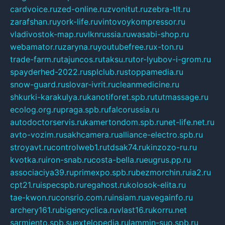
cardvoice.ru
zed-online.ru
zvonitut.ru
zebra-tlt.ru
zarafshan.ru
york-life.ru
vintovoykompressor.ru
vladivostok-map.ru
vlknrussia.ru
wasabi-shop.ru
webamator.ru
zaryna.ru
youtubefree.ru
x-ton.ru
trade-farm.ru
tajuncos.ru
taksu.ru
tor-lyubov-i-grom.ru
spayderhed-2022.ru
splclub.ru
stoppamedia.ru
snow-guard.ru
slovar-ivrit.ru
cleanmedicine.ru
shkurki-karakulya.ru
kanotiforet.spb.ru
tutmassage.ru
ecolog.org.ru
praga.spb.ru
falcorussia.ru
autodoctorservis.ru
kamertondom.spb.ru
net-life.net.ru
avto-vozim.ru
sakhcamera.ru
alliance-electro.spb.ru
stroyavt.ru
controlweb1.ru
tdsak74.ru
kinzozo-ru.ru
kvotka.ru
iron-snab.ru
costa-bella.ru
eugrus.pp.ru
associaciya39.ru
primexpo.spb.ru
bezmorchin.ru
ia2.ru
cpt21.ru
ispecspb.ru
regahost.ru
kolosok-elita.ru
tae-kwon.ru
consrio.com.ru
insiam.ru
avegainfo.ru
archery161.ru
bigencyclica.ru
vlast16.ru
korru.net
sarmiento.spb.su
extelopedia.ru
lammin-suo.spb.ru