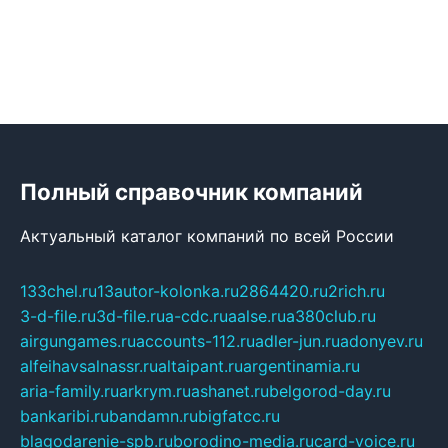
Полный справочник компаний
Актуальный каталог компаний по всей России
133chel.ru
13autor-kolonka.ru
2864420.ru
2rich.ru
3-d-file.ru
3d-file.ru
a-cdc.ru
aalse.ru
a380club.ru
airgungames.ru
accounts-112.ru
adler-jun.ru
adonyev.ru
alfeihavsalnassr.ru
altaipant.ru
argentinamia.ru
aria-family.ru
arkrym.ru
ashanet.ru
belgorod-day.ru
bankaribi.ru
bandamn.ru
bigfatcc.ru
blagodarenie-spb.ru
borodino-media.ru
card-voice.ru