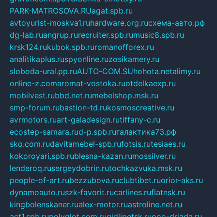
PARK-MATROSOVA.RU
agat.spb.ru
avtoyurist-moskva1.ru
hardware.org.ru
схема-авто.рф
dg-lab.ru
angrup.ru
recruiter.spb.ru
music8.spb.ru
krsk124.ru
kubok.spb.ru
romanofforex.ru
analitikaplus.ru
spyonline.ru
zosikamery.ru
sloboda-ural.pp.ru
AUTO-COM.SU
hohota.net
alimy.ru
online-z.com
aromat-vostoka.ru
otdelkaexp.ru
mobilvest.ru
bbd.net.ru
mebelshop.msk.ru
smp-forum.ru
bastion-td.ru
kosmoscreative.ru
avrmotors.ru
art-galadesign.ru
tiffany-c.ru
ecostep-samara.ru
d-p.spb.ru
галактика73.рф
sko.com.ru
davitamebel-spb.ru
fotsis.ru
tesiaes.ru
kokoroyari.spb.ru
blesna-kazan.ru
mossilver.ru
lenderoq.ru
sergeydobrin.ru
tochkazvuka.msk.ru
people-of-art.ru
bezzubova.ru
clubtibet.ru
orior-aks.ru
dynamoauto.ru
szk-favorit.ru
carlines.ru
flatnsk.ru
kingbolenskaner.ru
alex-motor.ru
astroline.net.ru
act1.spb.ru
polyglot.com.ru
gidlipetsk.ru
ooo-driada.ru