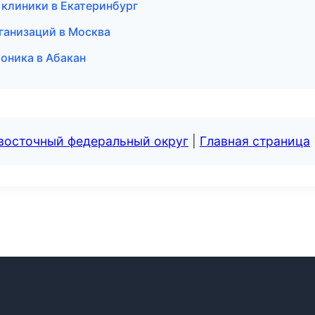
 клиники в Екатеринбург
рганизаций в Москва
роника в Абакан
евосточный федеральный округ
|
Главная страница