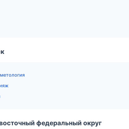
ск
сметология
кияж
и
евосточный федеральный округ