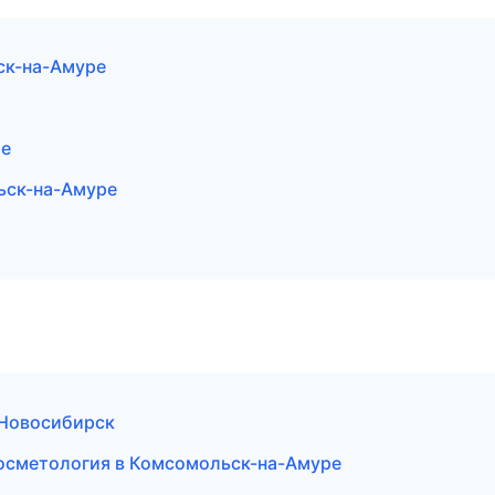
ск-на-Амуре
ре
ьск-на-Амуре
в Новосибирск
я косметология в Комсомольск-на-Амуре