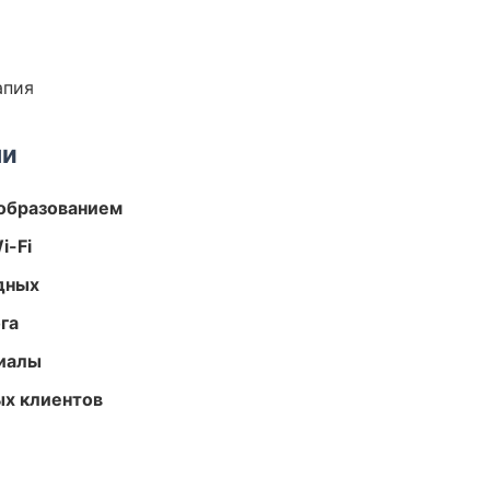
апия
ми
образованием
i-Fi
одных
га
риалы
ых клиентов