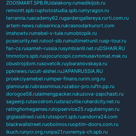
ZOOSMART.SPB.RU
dalakony.ru
medikijob.ru
remontt.spb.ru
photostudia.spb.ru
myragon.ru
terramia.ru
academy62.ru
gardengallereya.ru
rti.com.ru
artem-news.ru
biserinca.ru
krasnodarkurort.com
imshowtv.ru
mebel-v-tule.ru
mobtopik.ru
pcsecurity.net.ru
tool-sib.ru
multimetrunit.ru
sp-tour.ru
fan-cs.ru
santeh-russia.ru
symbian9.net.ru
DSHAIR.RU
tmmotors.spb.ru
xjocuricopii.com
musavtomat.msk.ru
obustrojdom.ru
sovetcik.ru
ybaranovskaya.ru
ppknews.ru
cult-alshei.ru
JAPANRUSSIA.RU
proekciyamebel.ru
imper-finans.ru
rim.org.ru
glamourai.ru
brassminus.ru
zabor-pro.ru
ftn.pp.ru
dorogoe58.ru
laimengpacker.ru
kuzova-zapchasti.ru
sageerp.ru
taxodrom.ru
dsrazvitie.ru
hardcity.net.ru
ratinghomegames.ru
topservice25.ru
gubernyan.ru
gtglasslined.ru
ii4.ru
tssport.spb.ru
andorra24.com
blackwallstreet.ru
oboimos.ru
optim-doors.com.ru
ikuch.ru
nycr.org.ru
npa21.ru
vremya-ch.spb.ru