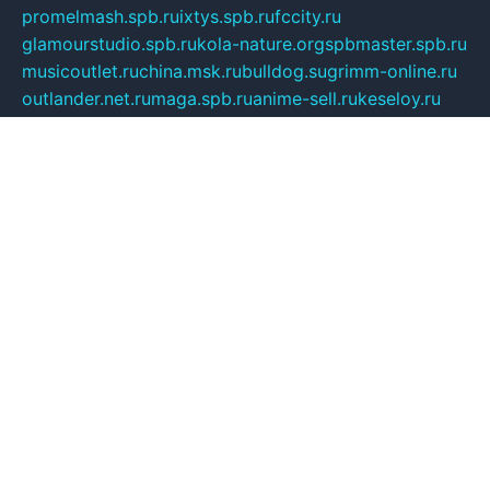
promelmash.spb.ru
ixtys.spb.ru
fccity.ru
glamourstudio.spb.ru
kola-nature.org
spbmaster.spb.ru
musicoutlet.ru
china.msk.ru
bulldog.su
grimm-online.ru
outlander.net.ru
maga.spb.ru
anime-sell.ru
keseloy.ru
газприборсервис.рф
karmin.spb.ru
shekswood.ru
tischlermebel.ru
automall66.ru
mag-vladimir.ru
yardbar.ru
kiwitour.spb.ru
indesign.com.ru
freestylemebel.ru
bany-samara.ru
rsei.ru
naidisvoyput.ru
mgsn-invest.ru
ipkamerasannce.ru
alicante-house.ru
ibelka74.ru
cozyhouse.info
vlkargalev-studio.ru
700mb.ru
figura-ufa.ru
alina-live.ru
belarusiannews.ru
womenknow.ru
dos-vniimk.ru
sega.net.ru
dv.net.ru
phenomenonsofhistory.com
telesputnik.net.ru
wall.pp.ru
pylesosroidmi.ru
gtc-clan.ru
cligs.ru
bibikazap.ru
popova.org.ru
netwhistler.spb.ru
bellvil.ru
bonzon.ru
iss-vladik.ru
defiparis.net.ru
las-gryzas.ru
amku.ru
electednews.spb.ru
feather.org.ru
spar72.ru
tankiigri.ru