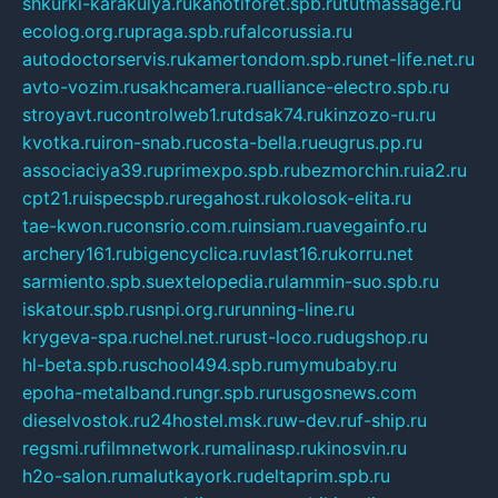
shkurki-karakulya.ru
kanotiforet.spb.ru
tutmassage.ru
ecolog.org.ru
praga.spb.ru
falcorussia.ru
autodoctorservis.ru
kamertondom.spb.ru
net-life.net.ru
avto-vozim.ru
sakhcamera.ru
alliance-electro.spb.ru
stroyavt.ru
controlweb1.ru
tdsak74.ru
kinzozo-ru.ru
kvotka.ru
iron-snab.ru
costa-bella.ru
eugrus.pp.ru
associaciya39.ru
primexpo.spb.ru
bezmorchin.ru
ia2.ru
cpt21.ru
ispecspb.ru
regahost.ru
kolosok-elita.ru
tae-kwon.ru
consrio.com.ru
insiam.ru
avegainfo.ru
archery161.ru
bigencyclica.ru
vlast16.ru
korru.net
sarmiento.spb.su
extelopedia.ru
lammin-suo.spb.ru
iskatour.spb.ru
snpi.org.ru
running-line.ru
krygeva-spa.ru
chel.net.ru
rust-loco.ru
dugshop.ru
hl-beta.spb.ru
school494.spb.ru
mymubaby.ru
epoha-metalband.ru
ngr.spb.ru
rusgosnews.com
dieselvostok.ru
24hostel.msk.ru
w-dev.ru
f-ship.ru
regsmi.ru
filmnetwork.ru
malinasp.ru
kinosvin.ru
h2o-salon.ru
malutkayork.ru
deltaprim.spb.ru