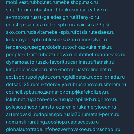
mobilvest.ru
bbd.net.ru
mebelshop.msk.ru
smp-forum.ru
bastion-td.ru
kosmoscreative.ru
avrmotors.ru
art-galadesign.ru
tiffany-c.ru
ecostep-samara.ru
d-p.spb.ru
галактика73.рф
sko.com.ru
davitamebel-spb.ru
fotsis.ru
tesiaes.ru
kokoroyari.spb.ru
blesna-kazan.ru
mossilver.ru
lenderoq.ru
sergeydobrin.ru
tochkazvuka.msk.ru
people-of-art.ru
bezzubova.ru
clubtibet.ru
orior-aks.ru
dynamoauto.ru
szk-favorit.ru
carlines.ru
flatnsk.ru
kingbolenskaner.ru
alex-motor.ru
astroline.net.ru
act1.spb.ru
polyglot.com.ru
gidlipetsk.ru
ooo-driada.ru
detsad125.ru
mir-zdoroviya.ru
bruslanovo.ru
siterem.ru
council.spb.ru
лодкипатриот.рф
kafekolizey.ru
iclub.net.ru
gazon-easy.ru
sugarepilekb.ru
grinox.ru
pylesostineco.ru
msts-ozarenie.ru
kameryjooan.ru
artemovskij.ru
dopler.spb.ru
aid70.ru
metall-perm.ru
ndm.msk.ru
ratingzooshop.ru
apiaccess.ru
globalautotrade.info
bezverhovskoe.ru
drsschool.ru