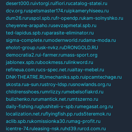
desert000.ru
ivtorgi.ru
ifiori.ru
catalog-statei.ru
dcv.org.ru
spetsmaster174.ru
ipkameryhiseeu.ru
dum26.ru
ruspol.spb.ru
fr-opendp.ru
kam-solnyshko.ru
cheyenne-arapaho.ru
sevzapmetal.spb.ru
ted-lapidus.spb.ru
parasite-eliminator.ru
sigma-complete.ru
modernworld.ru
dama-moda.ru
eholot-group.ru
sk-nvkz.ru
DRONGOLD.RU
democratia2.ru
i-farmer.ru
mass-sport.org
jablonex.spb.ru
bookmess.ru
linkword.ru
refineua.com.ru
cs-spec.net.ru
altay-mebel.ru
DNK-THEATRE.RU
mechaniks.spb.ru
ipcamtechage.ru
skosta.ru
a-sun.ru
stroy-ldsp.ru
snowlands.org.ru
childrensshoes.ru
mrlizzy.ru
mebelsofiakrd.ru
bulizhenko.ru
rumantick.net.ru
mtszerno.ru
daily-fishing.ru
glushiteli-v-spb.ru
megasat.org.ru
localization.net.ru
flyingfish.pp.ru
ds5teremok.ru
aclib.spb.ru
komissionka30.ru
mag-profit.ru
icentre-74.ru
leasing-nsk.ru
hd39.ru
rcd.com.ru