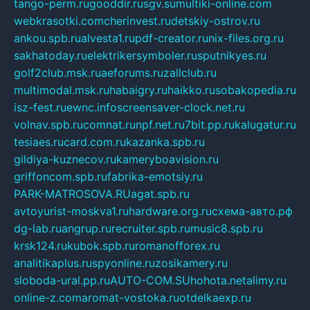
tango-perm.ru
gooddir.ru
sgv.su
multiki-online.com
webkrasotki.com
cherinvest.ru
detskiy-ostrov.ru
ankou.spb.ru
alvesta1.ru
pdf-creator.ru
nix-files.org.ru
sakhatoday.ru
elektrikersymboler.ru
sputnikyes.ru
golf2club.msk.ru
aeforums.ru
zallclub.ru
multimodal.msk.ru
habaigry.ru
haikko.ru
sobakopedia.ru
isz-fest.ru
ewnc.info
screensaver-clock.net.ru
volnav.spb.ru
comnat.ru
npf.net.ru
7bit.pp.ru
kalugatur.ru
tesiaes.ru
card.com.ru
kazanka.spb.ru
gildiya-kuznecov.ru
kameryboavision.ru
griffoncom.spb.ru
fabrika-emotsiy.ru
PARK-MATROSOVA.RU
agat.spb.ru
avtoyurist-moskva1.ru
hardware.org.ru
схема-авто.рф
dg-lab.ru
angrup.ru
recruiter.spb.ru
music8.spb.ru
krsk124.ru
kubok.spb.ru
romanofforex.ru
analitikaplus.ru
spyonline.ru
zosikamery.ru
sloboda-ural.pp.ru
AUTO-COM.SU
hohota.net
alimy.ru
online-z.com
aromat-vostoka.ru
otdelkaexp.ru