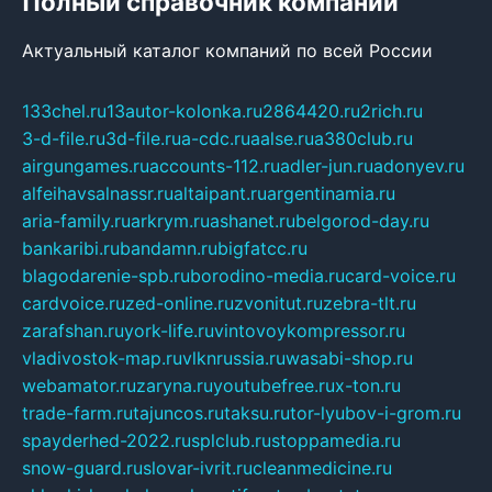
Полный справочник компаний
Актуальный каталог компаний по всей России
133chel.ru
13autor-kolonka.ru
2864420.ru
2rich.ru
3-d-file.ru
3d-file.ru
a-cdc.ru
aalse.ru
a380club.ru
airgungames.ru
accounts-112.ru
adler-jun.ru
adonyev.ru
alfeihavsalnassr.ru
altaipant.ru
argentinamia.ru
aria-family.ru
arkrym.ru
ashanet.ru
belgorod-day.ru
bankaribi.ru
bandamn.ru
bigfatcc.ru
blagodarenie-spb.ru
borodino-media.ru
card-voice.ru
cardvoice.ru
zed-online.ru
zvonitut.ru
zebra-tlt.ru
zarafshan.ru
york-life.ru
vintovoykompressor.ru
vladivostok-map.ru
vlknrussia.ru
wasabi-shop.ru
webamator.ru
zaryna.ru
youtubefree.ru
x-ton.ru
trade-farm.ru
tajuncos.ru
taksu.ru
tor-lyubov-i-grom.ru
spayderhed-2022.ru
splclub.ru
stoppamedia.ru
snow-guard.ru
slovar-ivrit.ru
cleanmedicine.ru