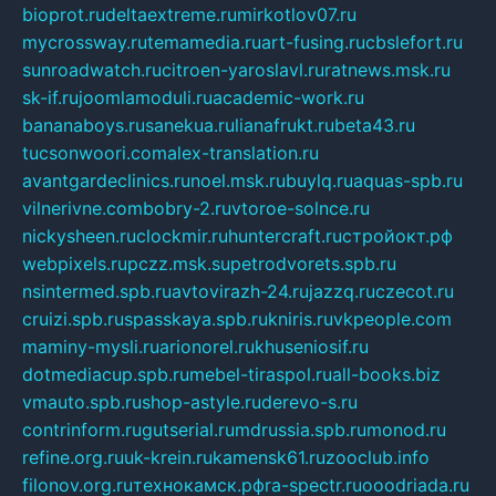
bioprot.ru
deltaextreme.ru
mirkotlov07.ru
mycrossway.ru
temamedia.ru
art-fusing.ru
cbslefort.ru
sunroadwatch.ru
citroen-yaroslavl.ru
ratnews.msk.ru
sk-if.ru
joomlamoduli.ru
academic-work.ru
bananaboys.ru
sanekua.ru
lianafrukt.ru
beta43.ru
tucsonwoori.com
alex-translation.ru
avantgardeclinics.ru
noel.msk.ru
buylq.ru
aquas-spb.ru
vilnerivne.com
bobry-2.ru
vtoroe-solnce.ru
nickysheen.ru
clockmir.ru
huntercraft.ru
стройокт.рф
webpixels.ru
pczz.msk.su
petrodvorets.spb.ru
nsintermed.spb.ru
avtovirazh-24.ru
jazzq.ru
czecot.ru
cruizi.spb.ru
spasskaya.spb.ru
kniris.ru
vkpeople.com
maminy-mysli.ru
arionorel.ru
khuseniosif.ru
dotmediacup.spb.ru
mebel-tiraspol.ru
all-books.biz
vmauto.spb.ru
shop-astyle.ru
derevo-s.ru
contrinform.ru
gutserial.ru
mdrussia.spb.ru
monod.ru
refine.org.ru
uk-krein.ru
kamensk61.ru
zooclub.info
filonov.org.ru
технокамск.рф
ra-spectr.ru
ooodriada.ru