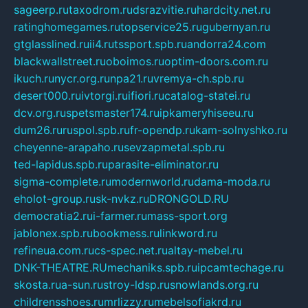
sageerp.ru
taxodrom.ru
dsrazvitie.ru
hardcity.net.ru
ratinghomegames.ru
topservice25.ru
gubernyan.ru
gtglasslined.ru
ii4.ru
tssport.spb.ru
andorra24.com
blackwallstreet.ru
oboimos.ru
optim-doors.com.ru
ikuch.ru
nycr.org.ru
npa21.ru
vremya-ch.spb.ru
desert000.ru
ivtorgi.ru
ifiori.ru
catalog-statei.ru
dcv.org.ru
spetsmaster174.ru
ipkameryhiseeu.ru
dum26.ru
ruspol.spb.ru
fr-opendp.ru
kam-solnyshko.ru
cheyenne-arapaho.ru
sevzapmetal.spb.ru
ted-lapidus.spb.ru
parasite-eliminator.ru
sigma-complete.ru
modernworld.ru
dama-moda.ru
eholot-group.ru
sk-nvkz.ru
DRONGOLD.RU
democratia2.ru
i-farmer.ru
mass-sport.org
jablonex.spb.ru
bookmess.ru
linkword.ru
refineua.com.ru
cs-spec.net.ru
altay-mebel.ru
DNK-THEATRE.RU
mechaniks.spb.ru
ipcamtechage.ru
skosta.ru
a-sun.ru
stroy-ldsp.ru
snowlands.org.ru
childrensshoes.ru
mrlizzy.ru
mebelsofiakrd.ru