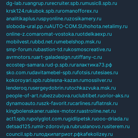
dg-lab.ru
angrup.ru
recruiter.spb.ru
music8.spb.ru
krsk124.ru
kubok.spb.ru
romanofforex.ru
analitikaplus.ru
spyonline.ru
zosikamery.ru
sloboda-ural.pp.ru
AUTO-COM.SU
hohota.net
alimy.ru
online-z.com
aromat-vostoka.ru
otdelkaexp.ru
mobilvest.ru
bbd.net.ru
mebelshop.msk.ru
smp-forum.ru
bastion-td.ru
kosmoscreative.ru
avrmotors.ru
art-galadesign.ru
tiffany-c.ru
ecostep-samara.ru
d-p.spb.ru
галактика73.рф
sko.com.ru
davitamebel-spb.ru
fotsis.ru
tesiaes.ru
kokoroyari.spb.ru
blesna-kazan.ru
mossilver.ru
lenderoq.ru
sergeydobrin.ru
tochkazvuka.msk.ru
people-of-art.ru
bezzubova.ru
clubtibet.ru
orior-aks.ru
dynamoauto.ru
szk-favorit.ru
carlines.ru
flatnsk.ru
kingbolenskaner.ru
alex-motor.ru
astroline.net.ru
act1.spb.ru
polyglot.com.ru
gidlipetsk.ru
ooo-driada.ru
detsad125.ru
mir-zdoroviya.ru
bruslanovo.ru
siterem.ru
council.spb.ru
лодкипатриот.рф
kafekolizey.ru