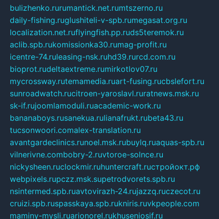
bulizhenko.ru
rumantick.net.ru
mtszerno.ru
daily-fishing.ru
glushiteli-v-spb.ru
megasat.org.ru
localization.net.ru
flyingfish.pp.ru
ds5teremok.ru
aclib.spb.ru
komissionka30.ru
mag-profit.ru
icentre-74.ru
leasing-nsk.ru
hd39.ru
rcd.com.ru
bioprot.ru
deltaextreme.ru
mirkotlov07.ru
mycrossway.ru
temamedia.ru
art-fusing.ru
cbslefort.ru
sunroadwatch.ru
citroen-yaroslavl.ru
ratnews.msk.ru
sk-if.ru
joomlamoduli.ru
academic-work.ru
bananaboys.ru
sanekua.ru
lianafrukt.ru
beta43.ru
tucsonwoori.com
alex-translation.ru
avantgardeclinics.ru
noel.msk.ru
buylq.ru
aquas-spb.ru
vilnerivne.com
bobry-2.ru
vtoroe-solnce.ru
nickysheen.ru
clockmir.ru
huntercraft.ru
стройокт.рф
webpixels.ru
pczz.msk.su
petrodvorets.spb.ru
nsintermed.spb.ru
avtovirazh-24.ru
jazzq.ru
czecot.ru
cruizi.spb.ru
spasskaya.spb.ru
kniris.ru
vkpeople.com
maminy-mysli.ru
arionorel.ru
khuseniosif.ru