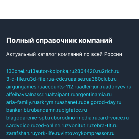
Полный справочник компаний
Актуальный каталог компаний по всей России
133chel.ru
13autor-kolonka.ru
2864420.ru
2rich.ru
3-d-file.ru
3d-file.ru
a-cdc.ru
aalse.ru
a380club.ru
airgungames.ru
accounts-112.ru
adler-jun.ru
adonyev.ru
alfeihavsalnassr.ru
altaipant.ru
argentinamia.ru
aria-family.ru
arkrym.ru
ashanet.ru
belgorod-day.ru
bankaribi.ru
bandamn.ru
bigfatcc.ru
blagodarenie-spb.ru
borodino-media.ru
card-voice.ru
cardvoice.ru
zed-online.ru
zvonitut.ru
zebra-tlt.ru
zarafshan.ru
york-life.ru
vintovoykompressor.ru