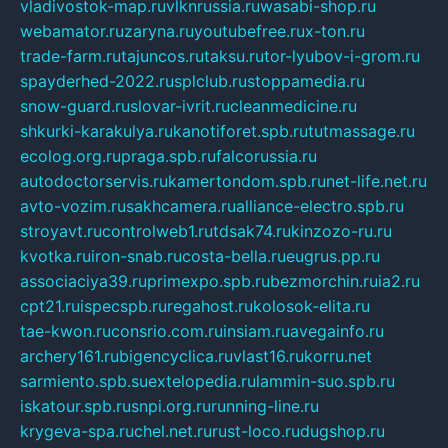
vladivostok-map.ru
vlknrussia.ru
wasabi-shop.ru
webamator.ru
zaryna.ru
youtubefree.ru
x-ton.ru
trade-farm.ru
tajuncos.ru
taksu.ru
tor-lyubov-i-grom.ru
spayderhed-2022.ru
splclub.ru
stoppamedia.ru
snow-guard.ru
slovar-ivrit.ru
cleanmedicine.ru
shkurki-karakulya.ru
kanotiforet.spb.ru
tutmassage.ru
ecolog.org.ru
praga.spb.ru
falcorussia.ru
autodoctorservis.ru
kamertondom.spb.ru
net-life.net.ru
avto-vozim.ru
sakhcamera.ru
alliance-electro.spb.ru
stroyavt.ru
controlweb1.ru
tdsak74.ru
kinzozo-ru.ru
kvotka.ru
iron-snab.ru
costa-bella.ru
eugrus.pp.ru
associaciya39.ru
primexpo.spb.ru
bezmorchin.ru
ia2.ru
cpt21.ru
ispecspb.ru
regahost.ru
kolosok-elita.ru
tae-kwon.ru
consrio.com.ru
insiam.ru
avegainfo.ru
archery161.ru
bigencyclica.ru
vlast16.ru
korru.net
sarmiento.spb.su
extelopedia.ru
lammin-suo.spb.ru
iskatour.spb.ru
snpi.org.ru
running-line.ru
krygeva-spa.ru
chel.net.ru
rust-loco.ru
dugshop.ru