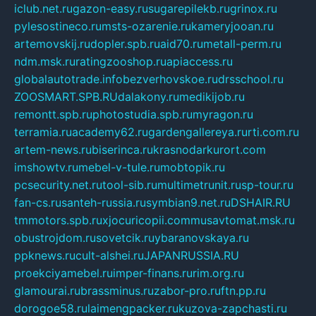
iclub.net.ru
gazon-easy.ru
sugarepilekb.ru
grinox.ru
pylesostineco.ru
msts-ozarenie.ru
kameryjooan.ru
artemovskij.ru
dopler.spb.ru
aid70.ru
metall-perm.ru
ndm.msk.ru
ratingzooshop.ru
apiaccess.ru
globalautotrade.info
bezverhovskoe.ru
drsschool.ru
ZOOSMART.SPB.RU
dalakony.ru
medikijob.ru
remontt.spb.ru
photostudia.spb.ru
myragon.ru
terramia.ru
academy62.ru
gardengallereya.ru
rti.com.ru
artem-news.ru
biserinca.ru
krasnodarkurort.com
imshowtv.ru
mebel-v-tule.ru
mobtopik.ru
pcsecurity.net.ru
tool-sib.ru
multimetrunit.ru
sp-tour.ru
fan-cs.ru
santeh-russia.ru
symbian9.net.ru
DSHAIR.RU
tmmotors.spb.ru
xjocuricopii.com
musavtomat.msk.ru
obustrojdom.ru
sovetcik.ru
ybaranovskaya.ru
ppknews.ru
cult-alshei.ru
JAPANRUSSIA.RU
proekciyamebel.ru
imper-finans.ru
rim.org.ru
glamourai.ru
brassminus.ru
zabor-pro.ru
ftn.pp.ru
dorogoe58.ru
laimengpacker.ru
kuzova-zapchasti.ru