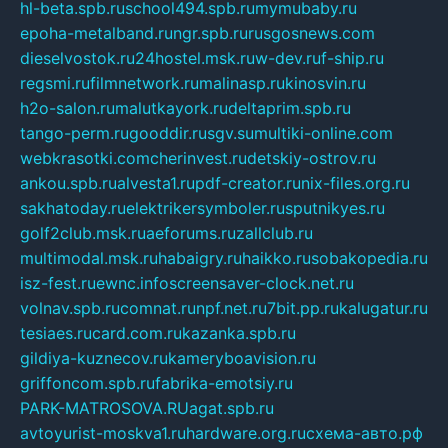
hl-beta.spb.ru
school494.spb.ru
mymubaby.ru
epoha-metalband.ru
ngr.spb.ru
rusgosnews.com
dieselvostok.ru
24hostel.msk.ru
w-dev.ru
f-ship.ru
regsmi.ru
filmnetwork.ru
malinasp.ru
kinosvin.ru
h2o-salon.ru
malutkayork.ru
deltaprim.spb.ru
tango-perm.ru
gooddir.ru
sgv.su
multiki-online.com
webkrasotki.com
cherinvest.ru
detskiy-ostrov.ru
ankou.spb.ru
alvesta1.ru
pdf-creator.ru
nix-files.org.ru
sakhatoday.ru
elektrikersymboler.ru
sputnikyes.ru
golf2club.msk.ru
aeforums.ru
zallclub.ru
multimodal.msk.ru
habaigry.ru
haikko.ru
sobakopedia.ru
isz-fest.ru
ewnc.info
screensaver-clock.net.ru
volnav.spb.ru
comnat.ru
npf.net.ru
7bit.pp.ru
kalugatur.ru
tesiaes.ru
card.com.ru
kazanka.spb.ru
gildiya-kuznecov.ru
kameryboavision.ru
griffoncom.spb.ru
fabrika-emotsiy.ru
PARK-MATROSOVA.RU
agat.spb.ru
avtoyurist-moskva1.ru
hardware.org.ru
схема-авто.рф