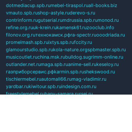
dotmediacup.spb.ru
mebel-tiraspol.ru
all-books.biz
vmauto.spb.ru
shop-astyle.ru
derevo-s.ru
contrinform.ru
gutserial.ru
mdrussia.spb.ru
monod.ru
refine.org.ru
uk-krein.ru
kamensk61.ru
zooclub.info
filonov.org.ru
технокамск.рф
ra-spectr.ru
ooodriada.ru
promelmash.spb.ru
ixtys.spb.ru
fccity.ru
glamourstudio.spb.ru
kola-nature.org
spbmaster.spb.ru
musicoutlet.ru
china.msk.ru
bulldog.su
grimm-online.ru
outlander.net.ru
maga.spb.ru
anime-sell.ru
keseloy.ru
газприборсервис.рф
karmin.spb.ru
shekswood.ru
tischlermebel.ru
automall66.ru
mag-vladimir.ru
yardbar.ru
kiwitour.spb.ru
indesign.com.ru
freestylemebel.ru
bany-samara.ru
rsei.ru
naidisvoyput.ru
mgsn-invest.ru
ipkamerasannce.ru
alicante-house.ru
ibelka74.ru
cozyhouse.info
vlkargalev-studio.ru
700mb.ru
figura-ufa.ru
alina-live.ru
belarusiannews.ru
womenknow.ru
dos-vniimk.ru
sega.net.ru
dv.net.ru
phenomenonsofhistory.com