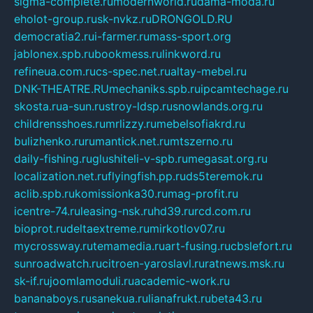
sigma-complete.ru
modernworld.ru
dama-moda.ru
eholot-group.ru
sk-nvkz.ru
DRONGOLD.RU
democratia2.ru
i-farmer.ru
mass-sport.org
jablonex.spb.ru
bookmess.ru
linkword.ru
refineua.com.ru
cs-spec.net.ru
altay-mebel.ru
DNK-THEATRE.RU
mechaniks.spb.ru
ipcamtechage.ru
skosta.ru
a-sun.ru
stroy-ldsp.ru
snowlands.org.ru
childrensshoes.ru
mrlizzy.ru
mebelsofiakrd.ru
bulizhenko.ru
rumantick.net.ru
mtszerno.ru
daily-fishing.ru
glushiteli-v-spb.ru
megasat.org.ru
localization.net.ru
flyingfish.pp.ru
ds5teremok.ru
aclib.spb.ru
komissionka30.ru
mag-profit.ru
icentre-74.ru
leasing-nsk.ru
hd39.ru
rcd.com.ru
bioprot.ru
deltaextreme.ru
mirkotlov07.ru
mycrossway.ru
temamedia.ru
art-fusing.ru
cbslefort.ru
sunroadwatch.ru
citroen-yaroslavl.ru
ratnews.msk.ru
sk-if.ru
joomlamoduli.ru
academic-work.ru
bananaboys.ru
sanekua.ru
lianafrukt.ru
beta43.ru