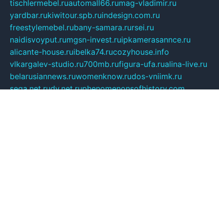
tischlermebel.ru
automall66.ru
mag-vladimir.ru
yardbar.ru
kiwitour.spb.ru
indesign.com.ru
freestylemebel.ru
bany-samara.ru
rsei.ru
naidisvoyput.ru
mgsn-invest.ru
ipkamerasannce.ru
alicante-house.ru
ibelka74.ru
cozyhouse.info
vlkargalev-studio.ru
700mb.ru
figura-ufa.ru
alina-live.ru
belarusiannews.ru
womenknow.ru
dos-vniimk.ru
sega.net.ru
dv.net.ru
phenomenonsofhistory.com
telesputnik.net.ru
wall.pp.ru
pylesosroidmi.ru
gtc-clan.ru
cligs.ru
bibikazap.ru
popova.org.ru
netwhistler.spb.ru
bellvil.ru
bonzon.ru
iss-vladik.ru
defiparis.net.ru
las-gryzas.ru
amku.ru
electednews.spb.ru
feather.org.ru
spar72.ru
tankiigri.ru
dominus.com.ru
ibtree.ru
sanykool.pp.ru
unixlib.org.ru
menatep.spb.ru
gartenterrassen.ru
printeka.ru
skvozilka.com.ru
parkovka-pub.ru
lovemobi.ru
art-ru.ru
emulatorz.com.ru
alucomp.com.ru
tatforum.com.ru
alternativa-profi.ru
dermakler.ru
artsurvey.ru
aredir.ru