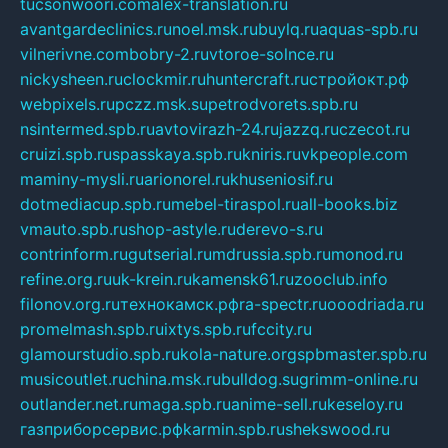
tucsonwoori.com
alex-translation.ru
avantgardeclinics.ru
noel.msk.ru
buylq.ru
aquas-spb.ru
vilnerivne.com
bobry-2.ru
vtoroe-solnce.ru
nickysheen.ru
clockmir.ru
huntercraft.ru
стройокт.рф
webpixels.ru
pczz.msk.su
petrodvorets.spb.ru
nsintermed.spb.ru
avtovirazh-24.ru
jazzq.ru
czecot.ru
cruizi.spb.ru
spasskaya.spb.ru
kniris.ru
vkpeople.com
maminy-mysli.ru
arionorel.ru
khuseniosif.ru
dotmediacup.spb.ru
mebel-tiraspol.ru
all-books.biz
vmauto.spb.ru
shop-astyle.ru
derevo-s.ru
contrinform.ru
gutserial.ru
mdrussia.spb.ru
monod.ru
refine.org.ru
uk-krein.ru
kamensk61.ru
zooclub.info
filonov.org.ru
технокамск.рф
ra-spectr.ru
ooodriada.ru
promelmash.spb.ru
ixtys.spb.ru
fccity.ru
glamourstudio.spb.ru
kola-nature.org
spbmaster.spb.ru
musicoutlet.ru
china.msk.ru
bulldog.su
grimm-online.ru
outlander.net.ru
maga.spb.ru
anime-sell.ru
keseloy.ru
газприборсервис.рф
karmin.spb.ru
shekswood.ru