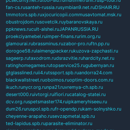
pcsecurity.net.ru
tool-sib.ru
multimetrunit.ru
sp-tour.ru
fan-cs.ru
santeh-russia.ru
symbian9.net.ru
DSHAIR.RU
tmmotors.spb.ru
xjocuricopii.com
musavtomat.msk.ru
obustrojdom.ru
sovetcik.ru
ybaranovskaya.ru
ppknews.ru
cult-alshei.ru
JAPANRUSSIA.RU
proekciyamebel.ru
imper-finans.ru
rim.org.ru
glamourai.ru
brassminus.ru
zabor-pro.ru
ftn.pp.ru
dorogoe58.ru
laimengpacker.ru
kuzova-zapchasti.ru
sageerp.ru
taxodrom.ru
dsrazvitie.ru
hardcity.net.ru
ratinghomegames.ru
topservice25.ru
gubernyan.ru
gtglasslined.ru
ii4.ru
tssport.spb.ru
andorra24.com
blackwallstreet.ru
oboimos.ru
optim-doors.com.ru
ikuch.ru
nycr.org.ru
npa21.ru
vremya-ch.spb.ru
desert000.ru
ivtorgi.ru
ifiori.ru
catalog-statei.ru
dcv.org.ru
spetsmaster174.ru
ipkameryhiseeu.ru
dum26.ru
ruspol.spb.ru
fr-opendp.ru
kam-solnyshko.ru
cheyenne-arapaho.ru
sevzapmetal.spb.ru
ted-lapidus.spb.ru
parasite-eliminator.ru