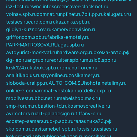
isz-fest.ru
ewnc.info
screensaver-clock.net.ru
volnav.spb.ru
comnat.ru
npf.net.ru
7bit.pp.ru
kalugatur.ru
tesiaes.ru
card.com.ru
kazanka.spb.ru
gildiya-kuznecov.ru
kameryboavision.ru
griffoncom.spb.ru
fabrika-emotsiy.ru
PARK-MATROSOVA.RU
agat.spb.ru
avtoyurist-moskva1.ru
hardware.org.ru
схема-авто.рф
dg-lab.ru
angrup.ru
recruiter.spb.ru
music8.spb.ru
krsk124.ru
kubok.spb.ru
romanofforex.ru
analitikaplus.ru
spyonline.ru
zosikamery.ru
sloboda-ural.pp.ru
AUTO-COM.SU
hohota.net
alimy.ru
online-z.com
aromat-vostoka.ru
otdelkaexp.ru
mobilvest.ru
bbd.net.ru
mebelshop.msk.ru
smp-forum.ru
bastion-td.ru
kosmoscreative.ru
avrmotors.ru
art-galadesign.ru
tiffany-c.ru
ecostep-samara.ru
d-p.spb.ru
галактика73.рф
sko.com.ru
davitamebel-spb.ru
fotsis.ru
tesiaes.ru
kokoroyari.spb.ru
blesna-kazan.ru
mossilver.ru