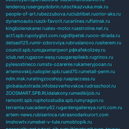
lenderoq.ru
sergeydobrin.ru
tochkazvuka.msk.ru
people-of-art.ru
bezzubova.ru
clubtibet.ru
orior-aks.ru
dynamoauto.ru
szk-favorit.ru
carlines.ru
flatnsk.ru
kingbolenskaner.ru
alex-motor.ru
astroline.net.ru
act1.spb.ru
polyglot.com.ru
gidlipetsk.ru
ooo-driada.ru
detsad125.ru
mir-zdoroviya.ru
bruslanovo.ru
siterem.ru
council.spb.ru
лодкипатриот.рф
kafekolizey.ru
iclub.net.ru
gazon-easy.ru
sugarepilekb.ru
grinox.ru
pylesostineco.ru
msts-ozarenie.ru
kameryjooan.ru
artemovskij.ru
dopler.spb.ru
aid70.ru
metall-perm.ru
ndm.msk.ru
ratingzooshop.ru
apiaccess.ru
globalautotrade.info
bezverhovskoe.ru
drsschool.ru
ZOOSMART.SPB.RU
dalakony.ru
medikijob.ru
remontt.spb.ru
photostudia.spb.ru
myragon.ru
terramia.ru
academy62.ru
gardengallereya.ru
rti.com.ru
artem-news.ru
biserinca.ru
krasnodarkurort.com
imshowtv.ru
mebel-v-tule.ru
mobtopik.ru