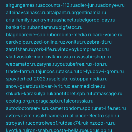
airgungames.ru
accounts-112.ru
adler-jun.ru
adonyev.ru
alfeihavsalnassr.ru
altaipant.ru
argentinamia.ru
aria-family.ru
arkrym.ru
ashanet.ru
belgorod-day.ru
bankaribi.ru
bandamn.ru
bigfatcc.ru
blagodarenie-spb.ru
borodino-media.ru
card-voice.ru
cardvoice.ru
zed-online.ru
zvonitut.ru
zebra-tlt.ru
zarafshan.ru
york-life.ru
vintovoykompressor.ru
vladivostok-map.ru
vlknrussia.ru
wasabi-shop.ru
webamator.ru
zaryna.ru
youtubefree.ru
x-ton.ru
trade-farm.ru
tajuncos.ru
taksu.ru
tor-lyubov-i-grom.ru
spayderhed-2022.ru
splclub.ru
stoppamedia.ru
snow-guard.ru
slovar-ivrit.ru
cleanmedicine.ru
shkurki-karakulya.ru
kanotiforet.spb.ru
tutmassage.ru
ecolog.org.ru
praga.spb.ru
falcorussia.ru
autodoctorservis.ru
kamertondom.spb.ru
net-life.net.ru
avto-vozim.ru
sakhcamera.ru
alliance-electro.spb.ru
stroyavt.ru
controlweb1.ru
tdsak74.ru
kinzozo-ru.ru
kvotka.ru
iron-snab.ru
costa-bella.ru
eugrus.pp.ru