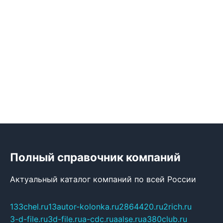
Полный справочник компаний
Актуальный каталог компаний по всей России
133chel.ru
13autor-kolonka.ru
2864420.ru
2rich.ru
3-d-file.ru
3d-file.ru
a-cdc.ru
aalse.ru
a380club.ru