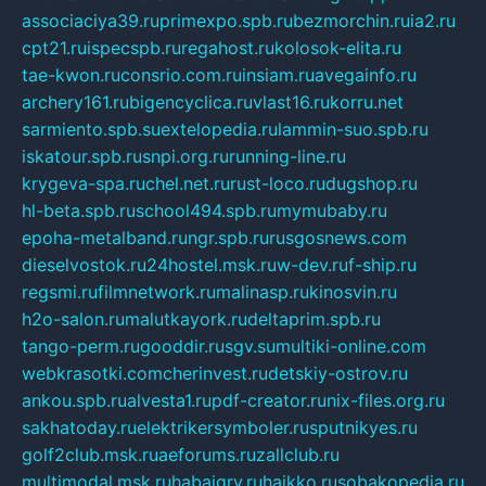
associaciya39.ru
primexpo.spb.ru
bezmorchin.ru
ia2.ru
cpt21.ru
ispecspb.ru
regahost.ru
kolosok-elita.ru
tae-kwon.ru
consrio.com.ru
insiam.ru
avegainfo.ru
archery161.ru
bigencyclica.ru
vlast16.ru
korru.net
sarmiento.spb.su
extelopedia.ru
lammin-suo.spb.ru
iskatour.spb.ru
snpi.org.ru
running-line.ru
krygeva-spa.ru
chel.net.ru
rust-loco.ru
dugshop.ru
hl-beta.spb.ru
school494.spb.ru
mymubaby.ru
epoha-metalband.ru
ngr.spb.ru
rusgosnews.com
dieselvostok.ru
24hostel.msk.ru
w-dev.ru
f-ship.ru
regsmi.ru
filmnetwork.ru
malinasp.ru
kinosvin.ru
h2o-salon.ru
malutkayork.ru
deltaprim.spb.ru
tango-perm.ru
gooddir.ru
sgv.su
multiki-online.com
webkrasotki.com
cherinvest.ru
detskiy-ostrov.ru
ankou.spb.ru
alvesta1.ru
pdf-creator.ru
nix-files.org.ru
sakhatoday.ru
elektrikersymboler.ru
sputnikyes.ru
golf2club.msk.ru
aeforums.ru
zallclub.ru
multimodal.msk.ru
habaigry.ru
haikko.ru
sobakopedia.ru