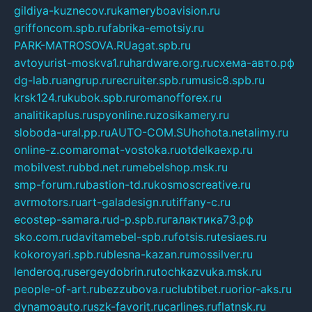
gildiya-kuznecov.ru
kameryboavision.ru
griffoncom.spb.ru
fabrika-emotsiy.ru
PARK-MATROSOVA.RU
agat.spb.ru
avtoyurist-moskva1.ru
hardware.org.ru
схема-авто.рф
dg-lab.ru
angrup.ru
recruiter.spb.ru
music8.spb.ru
krsk124.ru
kubok.spb.ru
romanofforex.ru
analitikaplus.ru
spyonline.ru
zosikamery.ru
sloboda-ural.pp.ru
AUTO-COM.SU
hohota.net
alimy.ru
online-z.com
aromat-vostoka.ru
otdelkaexp.ru
mobilvest.ru
bbd.net.ru
mebelshop.msk.ru
smp-forum.ru
bastion-td.ru
kosmoscreative.ru
avrmotors.ru
art-galadesign.ru
tiffany-c.ru
ecostep-samara.ru
d-p.spb.ru
галактика73.рф
sko.com.ru
davitamebel-spb.ru
fotsis.ru
tesiaes.ru
kokoroyari.spb.ru
blesna-kazan.ru
mossilver.ru
lenderoq.ru
sergeydobrin.ru
tochkazvuka.msk.ru
people-of-art.ru
bezzubova.ru
clubtibet.ru
orior-aks.ru
dynamoauto.ru
szk-favorit.ru
carlines.ru
flatnsk.ru