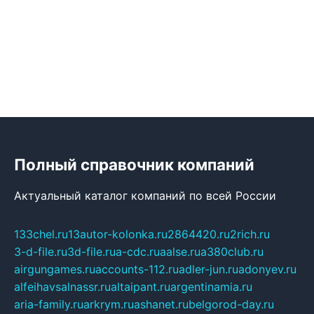
Полный справочник компаний
Актуальный каталог компаний по всей России
133chel.ru
13autor-kolonka.ru
2864420.ru
2rich.ru
3-d-file.ru
3d-file.ru
a-cdc.ru
aalse.ru
a380club.ru
airgungames.ru
accounts-112.ru
adler-jun.ru
adonyev.ru
alfeihavsalnassr.ru
altaipant.ru
argentinamia.ru
aria-family.ru
arkrym.ru
ashanet.ru
belgorod-day.ru