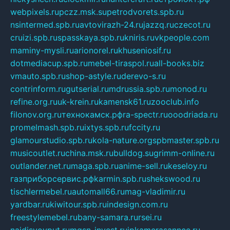
webpixels.ru
pczz.msk.su
petrodvorets.spb.ru
nsintermed.spb.ru
avtovirazh-24.ru
jazzq.ru
czecot.ru
cruizi.spb.ru
spasskaya.spb.ru
kniris.ru
vkpeople.com
maminy-mysli.ru
arionorel.ru
khuseniosif.ru
dotmediacup.spb.ru
mebel-tiraspol.ru
all-books.biz
vmauto.spb.ru
shop-astyle.ru
derevo-s.ru
contrinform.ru
gutserial.ru
mdrussia.spb.ru
monod.ru
refine.org.ru
uk-krein.ru
kamensk61.ru
zooclub.info
filonov.org.ru
технокамск.рф
ra-spectr.ru
ooodriada.ru
promelmash.spb.ru
ixtys.spb.ru
fccity.ru
glamourstudio.spb.ru
kola-nature.org
spbmaster.spb.ru
musicoutlet.ru
china.msk.ru
bulldog.su
grimm-online.ru
outlander.net.ru
maga.spb.ru
anime-sell.ru
keseloy.ru
газприборсервис.рф
karmin.spb.ru
shekswood.ru
tischlermebel.ru
automall66.ru
mag-vladimir.ru
yardbar.ru
kiwitour.spb.ru
indesign.com.ru
freestylemebel.ru
bany-samara.ru
rsei.ru
naidisvoyput.ru
mgsn-invest.ru
ipkamerasannce.ru