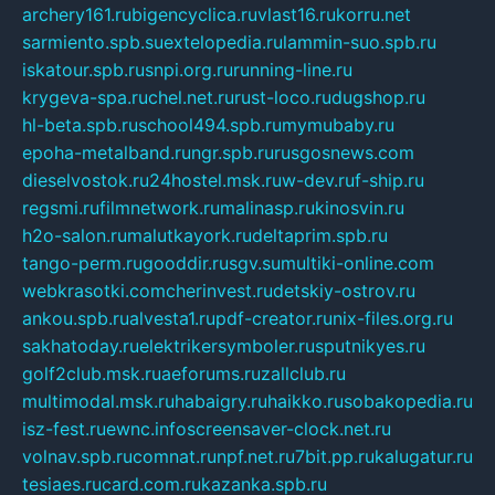
archery161.ru
bigencyclica.ru
vlast16.ru
korru.net
sarmiento.spb.su
extelopedia.ru
lammin-suo.spb.ru
iskatour.spb.ru
snpi.org.ru
running-line.ru
krygeva-spa.ru
chel.net.ru
rust-loco.ru
dugshop.ru
hl-beta.spb.ru
school494.spb.ru
mymubaby.ru
epoha-metalband.ru
ngr.spb.ru
rusgosnews.com
dieselvostok.ru
24hostel.msk.ru
w-dev.ru
f-ship.ru
regsmi.ru
filmnetwork.ru
malinasp.ru
kinosvin.ru
h2o-salon.ru
malutkayork.ru
deltaprim.spb.ru
tango-perm.ru
gooddir.ru
sgv.su
multiki-online.com
webkrasotki.com
cherinvest.ru
detskiy-ostrov.ru
ankou.spb.ru
alvesta1.ru
pdf-creator.ru
nix-files.org.ru
sakhatoday.ru
elektrikersymboler.ru
sputnikyes.ru
golf2club.msk.ru
aeforums.ru
zallclub.ru
multimodal.msk.ru
habaigry.ru
haikko.ru
sobakopedia.ru
isz-fest.ru
ewnc.info
screensaver-clock.net.ru
volnav.spb.ru
comnat.ru
npf.net.ru
7bit.pp.ru
kalugatur.ru
tesiaes.ru
card.com.ru
kazanka.spb.ru