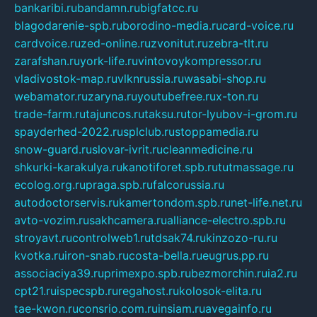
bankaribi.ru
bandamn.ru
bigfatcc.ru
blagodarenie-spb.ru
borodino-media.ru
card-voice.ru
cardvoice.ru
zed-online.ru
zvonitut.ru
zebra-tlt.ru
zarafshan.ru
york-life.ru
vintovoykompressor.ru
vladivostok-map.ru
vlknrussia.ru
wasabi-shop.ru
webamator.ru
zaryna.ru
youtubefree.ru
x-ton.ru
trade-farm.ru
tajuncos.ru
taksu.ru
tor-lyubov-i-grom.ru
spayderhed-2022.ru
splclub.ru
stoppamedia.ru
snow-guard.ru
slovar-ivrit.ru
cleanmedicine.ru
shkurki-karakulya.ru
kanotiforet.spb.ru
tutmassage.ru
ecolog.org.ru
praga.spb.ru
falcorussia.ru
autodoctorservis.ru
kamertondom.spb.ru
net-life.net.ru
avto-vozim.ru
sakhcamera.ru
alliance-electro.spb.ru
stroyavt.ru
controlweb1.ru
tdsak74.ru
kinzozo-ru.ru
kvotka.ru
iron-snab.ru
costa-bella.ru
eugrus.pp.ru
associaciya39.ru
primexpo.spb.ru
bezmorchin.ru
ia2.ru
cpt21.ru
ispecspb.ru
regahost.ru
kolosok-elita.ru
tae-kwon.ru
consrio.com.ru
insiam.ru
avegainfo.ru