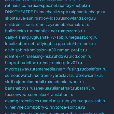
refineua.com.ru
cs-spec.net.ru
altay-mebel.ru
DNK-THEATRE.RU
mechaniks.spb.ru
ipcamtechage.ru
skosta.ru
a-sun.ru
stroy-ldsp.ru
snowlands.org.ru
childrensshoes.ru
mrlizzy.ru
mebelsofiakrd.ru
bulizhenko.ru
rumantick.net.ru
mtszerno.ru
daily-fishing.ru
glushiteli-v-spb.ru
megasat.org.ru
localization.net.ru
flyingfish.pp.ru
ds5teremok.ru
aclib.spb.ru
komissionka30.ru
mag-profit.ru
icentre-74.ru
leasing-nsk.ru
hd39.ru
rcd.com.ru
bioprot.ru
deltaextreme.ru
mirkotlov07.ru
mycrossway.ru
temamedia.ru
art-fusing.ru
cbslefort.ru
sunroadwatch.ru
citroen-yaroslavl.ru
ratnews.msk.ru
sk-if.ru
joomlamoduli.ru
academic-work.ru
bananaboys.ru
sanekua.ru
lianafrukt.ru
beta43.ru
tucsonwoori.com
alex-translation.ru
avantgardeclinics.ru
noel.msk.ru
buylq.ru
aquas-spb.ru
vilnerivne.com
bobry-2.ru
vtoroe-solnce.ru
nickysheen.ru
clockmir.ru
huntercraft.ru
стройокт.рф