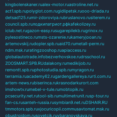
kingbolenskaner.ru
alex-motor.ru
astroline.net.ru
act1.spb.ru
polyglot.com.ru
gidlipetsk.ru
ooo-driada.ru
detsad125.ru
mir-zdoroviya.ru
bruslanovo.ru
siterem.ru
council.spb.ru
лодкипатриот.рф
kafekolizey.ru
iclub.net.ru
gazon-easy.ru
sugarepilekb.ru
grinox.ru
pylesostineco.ru
msts-ozarenie.ru
kameryjooan.ru
artemovskij.ru
dopler.spb.ru
aid70.ru
metall-perm.ru
ndm.msk.ru
ratingzooshop.ru
apiaccess.ru
globalautotrade.info
bezverhovskoe.ru
drsschool.ru
ZOOSMART.SPB.RU
dalakony.ru
medikijob.ru
remontt.spb.ru
photostudia.spb.ru
myragon.ru
terramia.ru
academy62.ru
gardengallereya.ru
rti.com.ru
artem-news.ru
biserinca.ru
krasnodarkurort.com
imshowtv.ru
mebel-v-tule.ru
mobtopik.ru
pcsecurity.net.ru
tool-sib.ru
multimetrunit.ru
sp-tour.ru
fan-cs.ru
santeh-russia.ru
symbian9.net.ru
DSHAIR.RU
tmmotors.spb.ru
xjocuricopii.com
musavtomat.msk.ru
obustrojdom.ru
sovetcik.ru
ybaranovskaya.ru