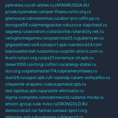
ppknews.ru
cult-alshei.ru
JAPANRUSSIA.RU
proekciyamebel.ru
imper-finans.ru
rim.org.ru
glamourai.ru
brassminus.ru
zabor-pro.ru
ftn.pp.ru
dorogoe58.ru
laimengpacker.ru
kuzova-zapchasti.ru
sageerp.ru
taxodrom.ru
dsrazvitie.ru
hardcity.net.ru
ratinghomegames.ru
topservice25.ru
gubernyan.ru
gtglasslined.ru
ii4.ru
tssport.spb.ru
andorra24.com
blackwallstreet.ru
oboimos.ru
optim-doors.com.ru
ikuch.ru
nycr.org.ru
npa21.ru
vremya-ch.spb.ru
desert000.ru
ivtorgi.ru
ifiori.ru
catalog-statei.ru
dcv.org.ru
spetsmaster174.ru
ipkameryhiseeu.ru
dum26.ru
ruspol.spb.ru
fr-opendp.ru
kam-solnyshko.ru
cheyenne-arapaho.ru
sevzapmetal.spb.ru
ted-lapidus.spb.ru
parasite-eliminator.ru
sigma-complete.ru
modernworld.ru
dama-moda.ru
eholot-group.ru
sk-nvkz.ru
DRONGOLD.RU
democratia2.ru
i-farmer.ru
mass-sport.org
jablonex.spb.ru
bookmess.ru
linkword.ru