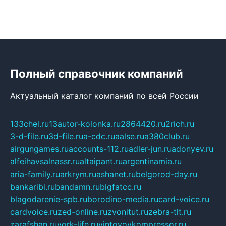
Полный справочник компаний
Актуальный каталог компаний по всей России
133chel.ru
13autor-kolonka.ru
2864420.ru
2rich.ru
3-d-file.ru
3d-file.ru
a-cdc.ru
aalse.ru
a380club.ru
airgungames.ru
accounts-112.ru
adler-jun.ru
adonyev.ru
alfeihavsalnassr.ru
altaipant.ru
argentinamia.ru
aria-family.ru
arkrym.ru
ashanet.ru
belgorod-day.ru
bankaribi.ru
bandamn.ru
bigfatcc.ru
blagodarenie-spb.ru
borodino-media.ru
card-voice.ru
cardvoice.ru
zed-online.ru
zvonitut.ru
zebra-tlt.ru
zarafshan.ru
york-life.ru
vintovoykompressor.ru