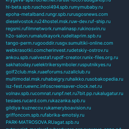
hl-beta.spb.ru
school494.spb.ru
mymubaby.ru
epoha-metalband.ru
ngr.spb.ru
rusgosnews.com
dieselvostok.ru
24hostel.msk.ru
w-dev.ru
f-ship.ru
regsmi.ru
filmnetwork.ru
malinasp.ru
kinosvin.ru
h2o-salon.ru
malutkayork.ru
deltaprim.spb.ru
tango-perm.ru
gooddir.ru
sgv.su
multiki-online.com
webkrasotki.com
cherinvest.ru
detskiy-ostrov.ru
ankou.spb.ru
alvesta1.ru
pdf-creator.ru
nix-files.org.ru
sakhatoday.ru
elektrikersymboler.ru
sputnikyes.ru
golf2club.msk.ru
aeforums.ru
zallclub.ru
multimodal.msk.ru
habaigry.ru
haikko.ru
sobakopedia.ru
isz-fest.ru
ewnc.info
screensaver-clock.net.ru
volnav.spb.ru
comnat.ru
npf.net.ru
7bit.pp.ru
kalugatur.ru
tesiaes.ru
card.com.ru
kazanka.spb.ru
gildiya-kuznecov.ru
kameryboavision.ru
griffoncom.spb.ru
fabrika-emotsiy.ru
PARK-MATROSOVA.RU
agat.spb.ru