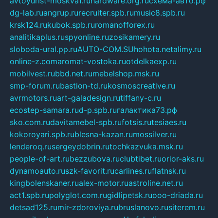
avtoyurist-moskva1.ru
hardware.org.ru
схема-авто.рф
dg-lab.ru
angrup.ru
recruiter.spb.ru
music8.spb.ru
krsk124.ru
kubok.spb.ru
romanofforex.ru
analitikaplus.ru
spyonline.ru
zosikamery.ru
sloboda-ural.pp.ru
AUTO-COM.SU
hohota.net
alimy.ru
online-z.com
aromat-vostoka.ru
otdelkaexp.ru
mobilvest.ru
bbd.net.ru
mebelshop.msk.ru
smp-forum.ru
bastion-td.ru
kosmoscreative.ru
avrmotors.ru
art-galadesign.ru
tiffany-c.ru
ecostep-samara.ru
d-p.spb.ru
галактика73.рф
sko.com.ru
davitamebel-spb.ru
fotsis.ru
tesiaes.ru
kokoroyari.spb.ru
blesna-kazan.ru
mossilver.ru
lenderoq.ru
sergeydobrin.ru
tochkazvuka.msk.ru
people-of-art.ru
bezzubova.ru
clubtibet.ru
orior-aks.ru
dynamoauto.ru
szk-favorit.ru
carlines.ru
flatnsk.ru
kingbolenskaner.ru
alex-motor.ru
astroline.net.ru
act1.spb.ru
polyglot.com.ru
gidlipetsk.ru
ooo-driada.ru
detsad125.ru
mir-zdoroviya.ru
bruslanovo.ru
siterem.ru