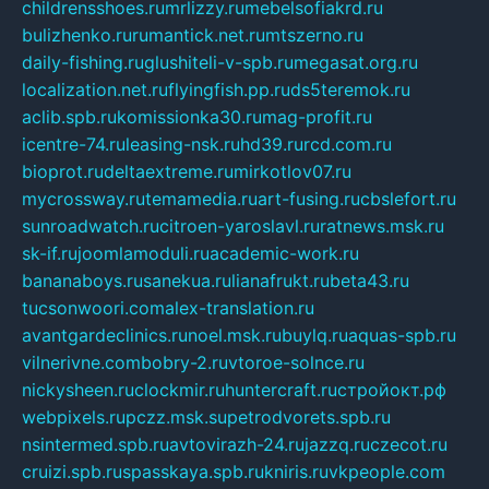
childrensshoes.ru
mrlizzy.ru
mebelsofiakrd.ru
bulizhenko.ru
rumantick.net.ru
mtszerno.ru
daily-fishing.ru
glushiteli-v-spb.ru
megasat.org.ru
localization.net.ru
flyingfish.pp.ru
ds5teremok.ru
aclib.spb.ru
komissionka30.ru
mag-profit.ru
icentre-74.ru
leasing-nsk.ru
hd39.ru
rcd.com.ru
bioprot.ru
deltaextreme.ru
mirkotlov07.ru
mycrossway.ru
temamedia.ru
art-fusing.ru
cbslefort.ru
sunroadwatch.ru
citroen-yaroslavl.ru
ratnews.msk.ru
sk-if.ru
joomlamoduli.ru
academic-work.ru
bananaboys.ru
sanekua.ru
lianafrukt.ru
beta43.ru
tucsonwoori.com
alex-translation.ru
avantgardeclinics.ru
noel.msk.ru
buylq.ru
aquas-spb.ru
vilnerivne.com
bobry-2.ru
vtoroe-solnce.ru
nickysheen.ru
clockmir.ru
huntercraft.ru
стройокт.рф
webpixels.ru
pczz.msk.su
petrodvorets.spb.ru
nsintermed.spb.ru
avtovirazh-24.ru
jazzq.ru
czecot.ru
cruizi.spb.ru
spasskaya.spb.ru
kniris.ru
vkpeople.com