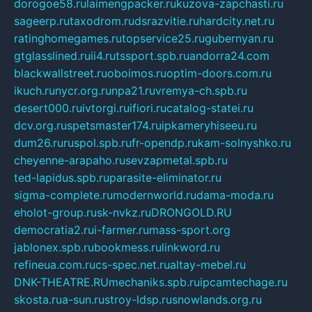
dorogoe58.ru
laimengpacker.ru
kuzova-zapchasti.ru
sageerp.ru
taxodrom.ru
dsrazvitie.ru
hardcity.net.ru
ratinghomegames.ru
topservice25.ru
gubernyan.ru
gtglasslined.ru
ii4.ru
tssport.spb.ru
andorra24.com
blackwallstreet.ru
oboimos.ru
optim-doors.com.ru
ikuch.ru
nycr.org.ru
npa21.ru
vremya-ch.spb.ru
desert000.ru
ivtorgi.ru
ifiori.ru
catalog-statei.ru
dcv.org.ru
spetsmaster174.ru
ipkameryhiseeu.ru
dum26.ru
ruspol.spb.ru
fr-opendp.ru
kam-solnyshko.ru
cheyenne-arapaho.ru
sevzapmetal.spb.ru
ted-lapidus.spb.ru
parasite-eliminator.ru
sigma-complete.ru
modernworld.ru
dama-moda.ru
eholot-group.ru
sk-nvkz.ru
DRONGOLD.RU
democratia2.ru
i-farmer.ru
mass-sport.org
jablonex.spb.ru
bookmess.ru
linkword.ru
refineua.com.ru
cs-spec.net.ru
altay-mebel.ru
DNK-THEATRE.RU
mechaniks.spb.ru
ipcamtechage.ru
skosta.ru
a-sun.ru
stroy-ldsp.ru
snowlands.org.ru