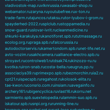
vladivostok-map.ru
vlknrussia.ru
wasabi-shop.ru
webamator.ru
zaryna.ru
youtubefree.ru
x-ton.ru
trade-farm.ru
tajuncos.ru
taksu.ru
tor-lyubov-i-grom.ru
spayderhed-2022.ru
splclub.ru
stoppamedia.ru
snow-guard.ru
slovar-ivrit.ru
cleanmedicine.ru
shkurki-karakulya.ru
kanotiforet.spb.ru
tutmassage.ru
ecolog.org.ru
praga.spb.ru
falcorussia.ru
autodoctorservis.ru
kamertondom.spb.ru
net-life.net.ru
avto-vozim.ru
sakhcamera.ru
alliance-electro.spb.ru
stroyavt.ru
controlweb1.ru
tdsak74.ru
kinzozo-ru.ru
kvotka.ru
iron-snab.ru
costa-bella.ru
eugrus.pp.ru
associaciya39.ru
primexpo.spb.ru
bezmorchin.ru
ia2.ru
cpt21.ru
ispecspb.ru
regahost.ru
kolosok-elita.ru
tae-kwon.ru
consrio.com.ru
insiam.ru
avegainfo.ru
archery161.ru
bigencyclica.ru
vlast16.ru
korru.net
sarmiento.spb.su
extelopedia.ru
lammin-suo.spb.ru
iskatour.spb.ru
snpi.org.ru
running-line.ru
krygeva-spa.ru
chel.net.ru
rust-loco.ru
dugshop.ru