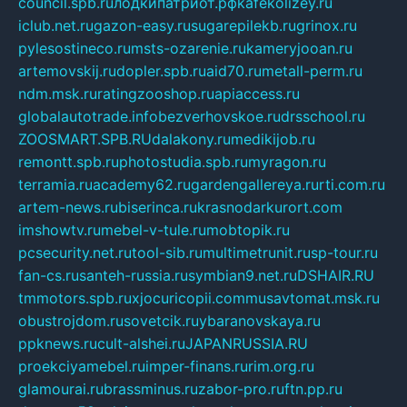
council.spb.ru
лодкипатриот.рф
kafekolizey.ru
iclub.net.ru
gazon-easy.ru
sugarepilekb.ru
grinox.ru
pylesostineco.ru
msts-ozarenie.ru
kameryjooan.ru
artemovskij.ru
dopler.spb.ru
aid70.ru
metall-perm.ru
ndm.msk.ru
ratingzooshop.ru
apiaccess.ru
globalautotrade.info
bezverhovskoe.ru
drsschool.ru
ZOOSMART.SPB.RU
dalakony.ru
medikijob.ru
remontt.spb.ru
photostudia.spb.ru
myragon.ru
terramia.ru
academy62.ru
gardengallereya.ru
rti.com.ru
artem-news.ru
biserinca.ru
krasnodarkurort.com
imshowtv.ru
mebel-v-tule.ru
mobtopik.ru
pcsecurity.net.ru
tool-sib.ru
multimetrunit.ru
sp-tour.ru
fan-cs.ru
santeh-russia.ru
symbian9.net.ru
DSHAIR.RU
tmmotors.spb.ru
xjocuricopii.com
musavtomat.msk.ru
obustrojdom.ru
sovetcik.ru
ybaranovskaya.ru
ppknews.ru
cult-alshei.ru
JAPANRUSSIA.RU
proekciyamebel.ru
imper-finans.ru
rim.org.ru
glamourai.ru
brassminus.ru
zabor-pro.ru
ftn.pp.ru