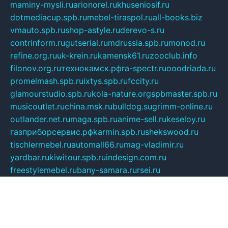
maminy-mysli.ru
arionorel.ru
khuseniosif.ru
dotmediacup.spb.ru
mebel-tiraspol.ru
all-books.biz
vmauto.spb.ru
shop-astyle.ru
derevo-s.ru
contrinform.ru
gutserial.ru
mdrussia.spb.ru
monod.ru
refine.org.ru
uk-krein.ru
kamensk61.ru
zooclub.info
filonov.org.ru
технокамск.рф
ra-spectr.ru
ooodriada.ru
promelmash.spb.ru
ixtys.spb.ru
fccity.ru
glamourstudio.spb.ru
kola-nature.org
spbmaster.spb.ru
musicoutlet.ru
china.msk.ru
bulldog.su
grimm-online.ru
outlander.net.ru
maga.spb.ru
anime-sell.ru
keseloy.ru
газприборсервис.рф
karmin.spb.ru
shekswood.ru
tischlermebel.ru
automall66.ru
mag-vladimir.ru
yardbar.ru
kiwitour.spb.ru
indesign.com.ru
freestylemebel.ru
bany-samara.ru
rsei.ru
naidisvoyput.ru
mgsn-invest.ru
ipkamerasannce.ru
alicante-house.ru
ibelka74.ru
cozyhouse.info
vlkargalev-studio.ru
700mb.ru
figura-ufa.ru
alina-live.ru
belarusiannews.ru
womenknow.ru
dos-vniimk.ru