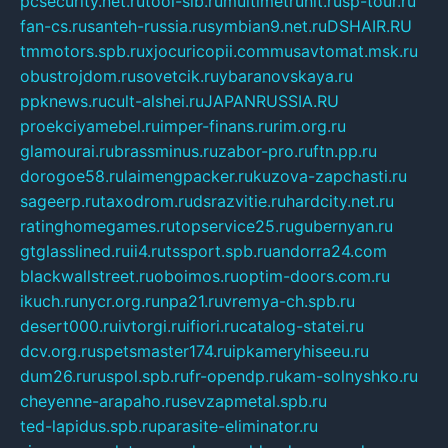
pcsecurity.net.ru
tool-sib.ru
multimetrunit.ru
sp-tour.ru
fan-cs.ru
santeh-russia.ru
symbian9.net.ru
DSHAIR.RU
tmmotors.spb.ru
xjocuricopii.com
musavtomat.msk.ru
obustrojdom.ru
sovetcik.ru
ybaranovskaya.ru
ppknews.ru
cult-alshei.ru
JAPANRUSSIA.RU
proekciyamebel.ru
imper-finans.ru
rim.org.ru
glamourai.ru
brassminus.ru
zabor-pro.ru
ftn.pp.ru
dorogoe58.ru
laimengpacker.ru
kuzova-zapchasti.ru
sageerp.ru
taxodrom.ru
dsrazvitie.ru
hardcity.net.ru
ratinghomegames.ru
topservice25.ru
gubernyan.ru
gtglasslined.ru
ii4.ru
tssport.spb.ru
andorra24.com
blackwallstreet.ru
oboimos.ru
optim-doors.com.ru
ikuch.ru
nycr.org.ru
npa21.ru
vremya-ch.spb.ru
desert000.ru
ivtorgi.ru
ifiori.ru
catalog-statei.ru
dcv.org.ru
spetsmaster174.ru
ipkameryhiseeu.ru
dum26.ru
ruspol.spb.ru
fr-opendp.ru
kam-solnyshko.ru
cheyenne-arapaho.ru
sevzapmetal.spb.ru
ted-lapidus.spb.ru
parasite-eliminator.ru