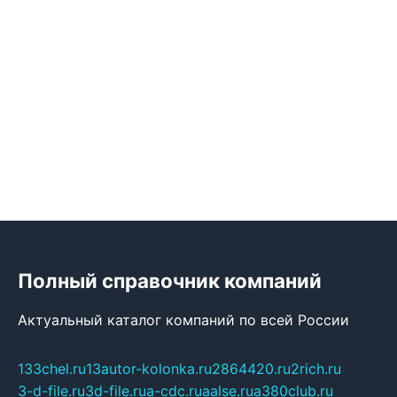
Полный справочник компаний
Актуальный каталог компаний по всей России
133chel.ru
13autor-kolonka.ru
2864420.ru
2rich.ru
3-d-file.ru
3d-file.ru
a-cdc.ru
aalse.ru
a380club.ru