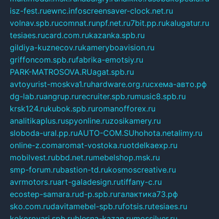
isz-fest.ru
ewnc.info
screensaver-clock.net.ru
volnav.spb.ru
comnat.ru
npf.net.ru
7bit.pp.ru
kalugatur.ru
tesiaes.ru
card.com.ru
kazanka.spb.ru
gildiya-kuznecov.ru
kameryboavision.ru
griffoncom.spb.ru
fabrika-emotsiy.ru
PARK-MATROSOVA.RU
agat.spb.ru
avtoyurist-moskva1.ru
hardware.org.ru
схема-авто.рф
dg-lab.ru
angrup.ru
recruiter.spb.ru
music8.spb.ru
krsk124.ru
kubok.spb.ru
romanofforex.ru
analitikaplus.ru
spyonline.ru
zosikamery.ru
sloboda-ural.pp.ru
AUTO-COM.SU
hohota.net
alimy.ru
online-z.com
aromat-vostoka.ru
otdelkaexp.ru
mobilvest.ru
bbd.net.ru
mebelshop.msk.ru
smp-forum.ru
bastion-td.ru
kosmoscreative.ru
avrmotors.ru
art-galadesign.ru
tiffany-c.ru
ecostep-samara.ru
d-p.spb.ru
галактика73.рф
sko.com.ru
davitamebel-spb.ru
fotsis.ru
tesiaes.ru
kokoroyari.spb.ru
blesna-kazan.ru
mossilver.ru