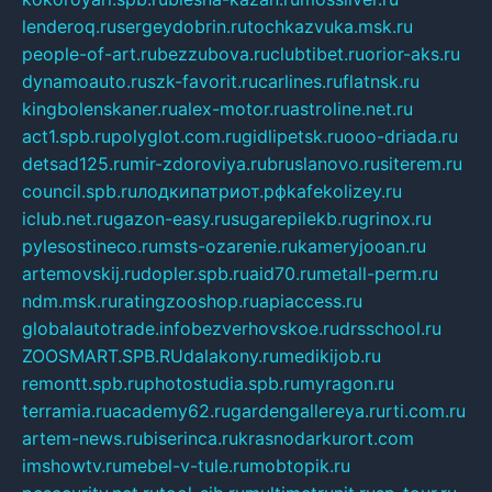
lenderoq.ru
sergeydobrin.ru
tochkazvuka.msk.ru
people-of-art.ru
bezzubova.ru
clubtibet.ru
orior-aks.ru
dynamoauto.ru
szk-favorit.ru
carlines.ru
flatnsk.ru
kingbolenskaner.ru
alex-motor.ru
astroline.net.ru
act1.spb.ru
polyglot.com.ru
gidlipetsk.ru
ooo-driada.ru
detsad125.ru
mir-zdoroviya.ru
bruslanovo.ru
siterem.ru
council.spb.ru
лодкипатриот.рф
kafekolizey.ru
iclub.net.ru
gazon-easy.ru
sugarepilekb.ru
grinox.ru
pylesostineco.ru
msts-ozarenie.ru
kameryjooan.ru
artemovskij.ru
dopler.spb.ru
aid70.ru
metall-perm.ru
ndm.msk.ru
ratingzooshop.ru
apiaccess.ru
globalautotrade.info
bezverhovskoe.ru
drsschool.ru
ZOOSMART.SPB.RU
dalakony.ru
medikijob.ru
remontt.spb.ru
photostudia.spb.ru
myragon.ru
terramia.ru
academy62.ru
gardengallereya.ru
rti.com.ru
artem-news.ru
biserinca.ru
krasnodarkurort.com
imshowtv.ru
mebel-v-tule.ru
mobtopik.ru