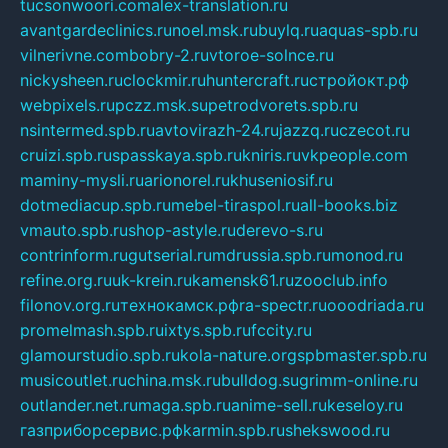
tucsonwoori.com
alex-translation.ru
avantgardeclinics.ru
noel.msk.ru
buylq.ru
aquas-spb.ru
vilnerivne.com
bobry-2.ru
vtoroe-solnce.ru
nickysheen.ru
clockmir.ru
huntercraft.ru
стройокт.рф
webpixels.ru
pczz.msk.su
petrodvorets.spb.ru
nsintermed.spb.ru
avtovirazh-24.ru
jazzq.ru
czecot.ru
cruizi.spb.ru
spasskaya.spb.ru
kniris.ru
vkpeople.com
maminy-mysli.ru
arionorel.ru
khuseniosif.ru
dotmediacup.spb.ru
mebel-tiraspol.ru
all-books.biz
vmauto.spb.ru
shop-astyle.ru
derevo-s.ru
contrinform.ru
gutserial.ru
mdrussia.spb.ru
monod.ru
refine.org.ru
uk-krein.ru
kamensk61.ru
zooclub.info
filonov.org.ru
технокамск.рф
ra-spectr.ru
ooodriada.ru
promelmash.spb.ru
ixtys.spb.ru
fccity.ru
glamourstudio.spb.ru
kola-nature.org
spbmaster.spb.ru
musicoutlet.ru
china.msk.ru
bulldog.su
grimm-online.ru
outlander.net.ru
maga.spb.ru
anime-sell.ru
keseloy.ru
газприборсервис.рф
karmin.spb.ru
shekswood.ru