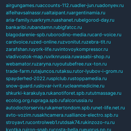
airgungames.ru
accounts-112.ru
adler-jun.ru
adonyev.ru
alfeihavsalnassr.ru
altaipant.ru
argentinamia.ru
aria-family.ru
arkrym.ru
ashanet.ru
belgorod-day.ru
bankaribi.ru
bandamn.ru
bigfatcc.ru
blagodarenie-spb.ru
borodino-media.ru
card-voice.ru
cardvoice.ru
zed-online.ru
zvonitut.ru
zebra-tlt.ru
zarafshan.ru
york-life.ru
vintovoykompressor.ru
vladivostok-map.ru
vlknrussia.ru
wasabi-shop.ru
webamator.ru
zaryna.ru
youtubefree.ru
x-ton.ru
trade-farm.ru
tajuncos.ru
taksu.ru
tor-lyubov-i-grom.ru
spayderhed-2022.ru
splclub.ru
stoppamedia.ru
snow-guard.ru
slovar-ivrit.ru
cleanmedicine.ru
shkurki-karakulya.ru
kanotiforet.spb.ru
tutmassage.ru
ecolog.org.ru
praga.spb.ru
falcorussia.ru
autodoctorservis.ru
kamertondom.spb.ru
net-life.net.ru
avto-vozim.ru
sakhcamera.ru
alliance-electro.spb.ru
stroyavt.ru
controlweb1.ru
tdsak74.ru
kinzozo-ru.ru
kvotka.ru
iron-snab.ru
costa-bella.ru
eugrus.pp.ru