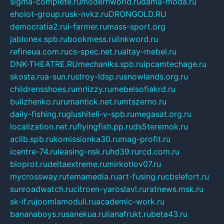
sigma-complete.ru
modernworld.ru
dama-moda.ru
eholot-group.ru
sk-nvkz.ru
DRONGOLD.RU
democratia2.ru
i-farmer.ru
mass-sport.org
jablonex.spb.ru
bookmess.ru
linkword.ru
refineua.com.ru
cs-spec.net.ru
altay-mebel.ru
DNK-THEATRE.RU
mechaniks.spb.ru
ipcamtechage.ru
skosta.ru
a-sun.ru
stroy-ldsp.ru
snowlands.org.ru
childrensshoes.ru
mrlizzy.ru
mebelsofiakrd.ru
bulizhenko.ru
rumantick.net.ru
mtszerno.ru
daily-fishing.ru
glushiteli-v-spb.ru
megasat.org.ru
localization.net.ru
flyingfish.pp.ru
ds5teremok.ru
aclib.spb.ru
komissionka30.ru
mag-profit.ru
icentre-74.ru
leasing-nsk.ru
hd39.ru
rcd.com.ru
bioprot.ru
deltaextreme.ru
mirkotlov07.ru
mycrossway.ru
temamedia.ru
art-fusing.ru
cbslefort.ru
sunroadwatch.ru
citroen-yaroslavl.ru
ratnews.msk.ru
sk-if.ru
joomlamoduli.ru
academic-work.ru
bananaboys.ru
sanekua.ru
lianafrukt.ru
beta43.ru