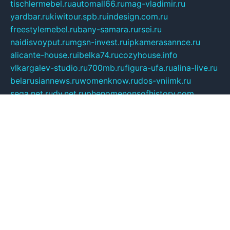
tischlermebel.ru
automall66.ru
mag-vladimir.ru
yardbar.ru
kiwitour.spb.ru
indesign.com.ru
freestylemebel.ru
bany-samara.ru
rsei.ru
naidisvoyput.ru
mgsn-invest.ru
ipkamerasannce.ru
alicante-house.ru
ibelka74.ru
cozyhouse.info
vlkargalev-studio.ru
700mb.ru
figura-ufa.ru
alina-live.ru
belarusiannews.ru
womenknow.ru
dos-vniimk.ru
sega.net.ru
dv.net.ru
phenomenonsofhistory.com
telesputnik.net.ru
wall.pp.ru
pylesosroidmi.ru
gtc-clan.ru
cligs.ru
bibikazap.ru
popova.org.ru
netwhistler.spb.ru
bellvil.ru
bonzon.ru
iss-vladik.ru
defiparis.net.ru
las-gryzas.ru
amku.ru
electednews.spb.ru
feather.org.ru
spar72.ru
tankiigri.ru
dominus.com.ru
ibtree.ru
sanykool.pp.ru
unixlib.org.ru
menatep.spb.ru
gartenterrassen.ru
printeka.ru
skvozilka.com.ru
parkovka-pub.ru
lovemobi.ru
art-ru.ru
emulatorz.com.ru
alucomp.com.ru
tatforum.com.ru
alternativa-profi.ru
dermakler.ru
artsurvey.ru
aredir.ru