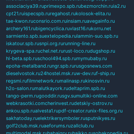
associaciya39.ru
primexpo.spb.ru
bezmorchin.ru
ia2.ru
cpt21.ru
ispecspb.ru
regahost.ru
kolosok-elita.ru
tae-kwon.ru
consrio.com.ru
insiam.ru
avegainfo.ru
archery161.ru
bigencyclica.ru
vlast16.ru
korru.net
sarmiento.spb.su
extelopedia.ru
lammin-suo.spb.ru
iskatour.spb.ru
snpi.org.ru
running-line.ru
krygeva-spa.ru
chel.net.ru
rust-loco.ru
dugshop.ru
hl-beta.spb.ru
school494.spb.ru
mymubaby.ru
epoha-metalband.ru
ngr.spb.ru
rusgosnews.com
dieselvostok.ru
24hostel.msk.ru
w-dev.ru
f-ship.ru
regsmi.ru
filmnetwork.ru
malinasp.ru
kinosvin.ru
h2o-salon.ru
malutkayork.ru
deltaprim.spb.ru
tango-perm.ru
gooddir.ru
sgv.su
multiki-online.com
webkrasotki.com
cherinvest.ru
detskiy-ostrov.ru
ankou.spb.ru
alvesta1.ru
pdf-creator.ru
nix-files.org.ru
sakhatoday.ru
elektrikersymboler.ru
sputnikyes.ru
golf2club.msk.ru
aeforums.ru
zallclub.ru
multimodal.msk.ru
habaigry.ru
haikko.ru
sobakopedia.ru