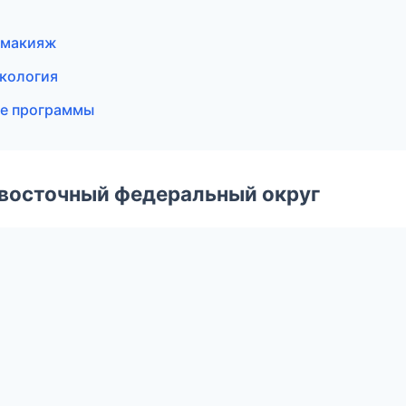
й макияж
екология
ые программы
евосточный федеральный округ