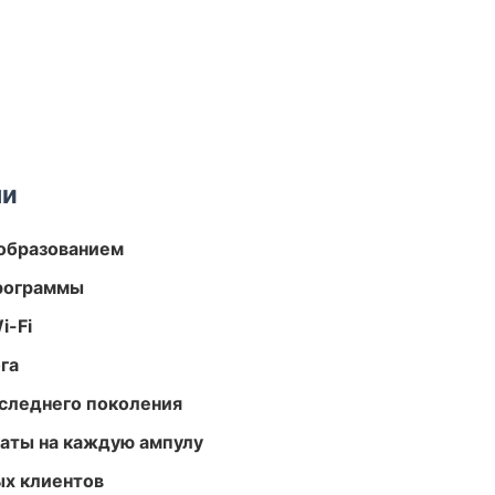
ми
образованием
программы
i-Fi
га
следнего поколения
аты на каждую ампулу
ых клиентов