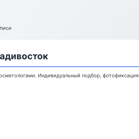
аписи
ладивосток
осметологами. Индивидуальный подбор, фотофиксация,