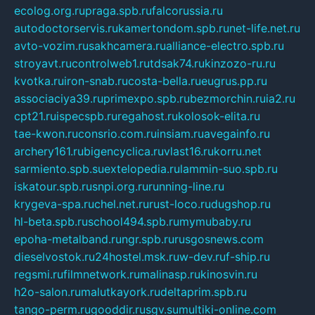
ecolog.org.ru
praga.spb.ru
falcorussia.ru
autodoctorservis.ru
kamertondom.spb.ru
net-life.net.ru
avto-vozim.ru
sakhcamera.ru
alliance-electro.spb.ru
stroyavt.ru
controlweb1.ru
tdsak74.ru
kinzozo-ru.ru
kvotka.ru
iron-snab.ru
costa-bella.ru
eugrus.pp.ru
associaciya39.ru
primexpo.spb.ru
bezmorchin.ru
ia2.ru
cpt21.ru
ispecspb.ru
regahost.ru
kolosok-elita.ru
tae-kwon.ru
consrio.com.ru
insiam.ru
avegainfo.ru
archery161.ru
bigencyclica.ru
vlast16.ru
korru.net
sarmiento.spb.su
extelopedia.ru
lammin-suo.spb.ru
iskatour.spb.ru
snpi.org.ru
running-line.ru
krygeva-spa.ru
chel.net.ru
rust-loco.ru
dugshop.ru
hl-beta.spb.ru
school494.spb.ru
mymubaby.ru
epoha-metalband.ru
ngr.spb.ru
rusgosnews.com
dieselvostok.ru
24hostel.msk.ru
w-dev.ru
f-ship.ru
regsmi.ru
filmnetwork.ru
malinasp.ru
kinosvin.ru
h2o-salon.ru
malutkayork.ru
deltaprim.spb.ru
tango-perm.ru
gooddir.ru
sgv.su
multiki-online.com