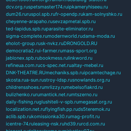
dcv.org.ru
spetsmaster174.ru
ipkameryhiseeu.ru
dum26.ru
ruspol.spb.ru
fr-opendp.ru
kam-solnyshko.ru
cheyenne-arapaho.ru
sevzapmetal.spb.ru
ted-lapidus.spb.ru
parasite-eliminator.ru
sigma-complete.ru
modernworld.ru
dama-moda.ru
eholot-group.ru
sk-nvkz.ru
DRONGOLD.RU
democratia2.ru
i-farmer.ru
mass-sport.org
jablonex.spb.ru
bookmess.ru
linkword.ru
refineua.com.ru
cs-spec.net.ru
altay-mebel.ru
DNK-THEATRE.RU
mechaniks.spb.ru
ipcamtechage.ru
skosta.ru
a-sun.ru
stroy-ldsp.ru
snowlands.org.ru
childrensshoes.ru
mrlizzy.ru
mebelsofiakrd.ru
bulizhenko.ru
rumantick.net.ru
mtszerno.ru
daily-fishing.ru
glushiteli-v-spb.ru
megasat.org.ru
localization.net.ru
flyingfish.pp.ru
ds5teremok.ru
aclib.spb.ru
komissionka30.ru
mag-profit.ru
icentre-74.ru
leasing-nsk.ru
hd39.ru
rcd.com.ru
bioprot.ru
deltaextreme.ru
mirkotlov07.ru