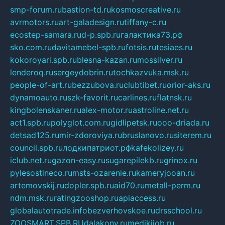
smp-forum.ru
bastion-td.ru
kosmoscreative.ru
avrmotors.ru
art-galadesign.ru
tiffany-c.ru
ecostep-samara.ru
d-p.spb.ru
галактика73.рф
sko.com.ru
davitamebel-spb.ru
fotsis.ru
tesiaes.ru
kokoroyari.spb.ru
blesna-kazan.ru
mossilver.ru
lenderoq.ru
sergeydobrin.ru
tochkazvuka.msk.ru
people-of-art.ru
bezzubova.ru
clubtibet.ru
orior-aks.ru
dynamoauto.ru
szk-favorit.ru
carlines.ru
flatnsk.ru
kingbolenskaner.ru
alex-motor.ru
astroline.net.ru
act1.spb.ru
polyglot.com.ru
gidlipetsk.ru
ooo-driada.ru
detsad125.ru
mir-zdoroviya.ru
bruslanovo.ru
siterem.ru
council.spb.ru
лодкипатриот.рф
kafekolizey.ru
iclub.net.ru
gazon-easy.ru
sugarepilekb.ru
grinox.ru
pylesostineco.ru
msts-ozarenie.ru
kameryjooan.ru
artemovskij.ru
dopler.spb.ru
aid70.ru
metall-perm.ru
ndm.msk.ru
ratingzooshop.ru
apiaccess.ru
globalautotrade.info
bezverhovskoe.ru
drsschool.ru
ZOOSMART.SPB.RU
dalakony.ru
medikijob.ru