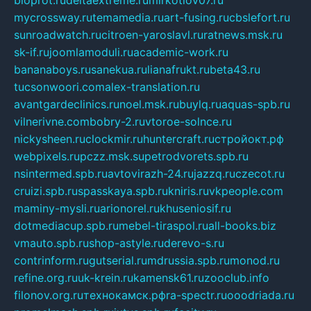
mycrossway.ru
temamedia.ru
art-fusing.ru
cbslefort.ru
sunroadwatch.ru
citroen-yaroslavl.ru
ratnews.msk.ru
sk-if.ru
joomlamoduli.ru
academic-work.ru
bananaboys.ru
sanekua.ru
lianafrukt.ru
beta43.ru
tucsonwoori.com
alex-translation.ru
avantgardeclinics.ru
noel.msk.ru
buylq.ru
aquas-spb.ru
vilnerivne.com
bobry-2.ru
vtoroe-solnce.ru
nickysheen.ru
clockmir.ru
huntercraft.ru
стройокт.рф
webpixels.ru
pczz.msk.su
petrodvorets.spb.ru
nsintermed.spb.ru
avtovirazh-24.ru
jazzq.ru
czecot.ru
cruizi.spb.ru
spasskaya.spb.ru
kniris.ru
vkpeople.com
maminy-mysli.ru
arionorel.ru
khuseniosif.ru
dotmediacup.spb.ru
mebel-tiraspol.ru
all-books.biz
vmauto.spb.ru
shop-astyle.ru
derevo-s.ru
contrinform.ru
gutserial.ru
mdrussia.spb.ru
monod.ru
refine.org.ru
uk-krein.ru
kamensk61.ru
zooclub.info
filonov.org.ru
технокамск.рф
ra-spectr.ru
ooodriada.ru