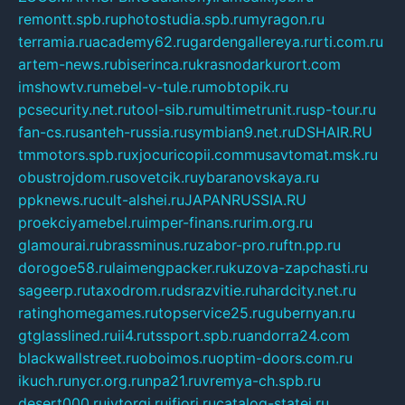
remontt.spb.ru
photostudia.spb.ru
myragon.ru
terramia.ru
academy62.ru
gardengallereya.ru
rti.com.ru
artem-news.ru
biserinca.ru
krasnodarkurort.com
imshowtv.ru
mebel-v-tule.ru
mobtopik.ru
pcsecurity.net.ru
tool-sib.ru
multimetrunit.ru
sp-tour.ru
fan-cs.ru
santeh-russia.ru
symbian9.net.ru
DSHAIR.RU
tmmotors.spb.ru
xjocuricopii.com
musavtomat.msk.ru
obustrojdom.ru
sovetcik.ru
ybaranovskaya.ru
ppknews.ru
cult-alshei.ru
JAPANRUSSIA.RU
proekciyamebel.ru
imper-finans.ru
rim.org.ru
glamourai.ru
brassminus.ru
zabor-pro.ru
ftn.pp.ru
dorogoe58.ru
laimengpacker.ru
kuzova-zapchasti.ru
sageerp.ru
taxodrom.ru
dsrazvitie.ru
hardcity.net.ru
ratinghomegames.ru
topservice25.ru
gubernyan.ru
gtglasslined.ru
ii4.ru
tssport.spb.ru
andorra24.com
blackwallstreet.ru
oboimos.ru
optim-doors.com.ru
ikuch.ru
nycr.org.ru
npa21.ru
vremya-ch.spb.ru
desert000.ru
ivtorgi.ru
ifiori.ru
catalog-statei.ru