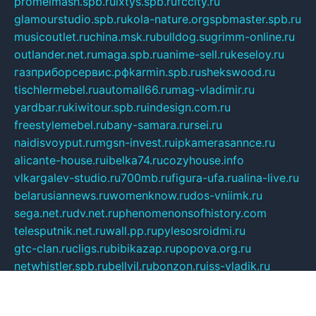
promelmash.spb.ru
ixtys.spb.ru
fccity.ru
glamourstudio.spb.ru
kola-nature.org
spbmaster.spb.ru
musicoutlet.ru
china.msk.ru
bulldog.su
grimm-online.ru
outlander.net.ru
maga.spb.ru
anime-sell.ru
keseloy.ru
газприборсервис.рф
karmin.spb.ru
shekswood.ru
tischlermebel.ru
automall66.ru
mag-vladimir.ru
yardbar.ru
kiwitour.spb.ru
indesign.com.ru
freestylemebel.ru
bany-samara.ru
rsei.ru
naidisvoyput.ru
mgsn-invest.ru
ipkamerasannce.ru
alicante-house.ru
ibelka74.ru
cozyhouse.info
vlkargalev-studio.ru
700mb.ru
figura-ufa.ru
alina-live.ru
belarusiannews.ru
womenknow.ru
dos-vniimk.ru
sega.net.ru
dv.net.ru
phenomenonsofhistory.com
telesputnik.net.ru
wall.pp.ru
pylesosroidmi.ru
gtc-clan.ru
cligs.ru
bibikazap.ru
popova.org.ru
netwhistler.spb.ru
bellvil.ru
bonzon.ru
iss-vladik.ru
defiparis.net.ru
las-gryzas.ru
amku.ru
electednews.spb.ru
feather.org.ru
spar72.ru
tankiigri.ru