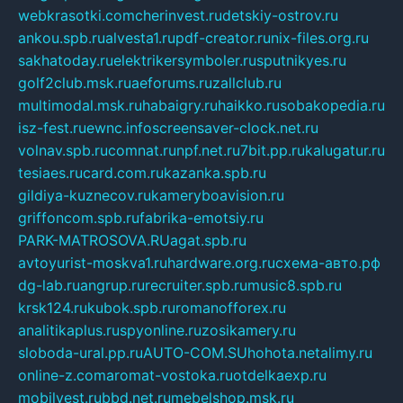
webkrasotki.com
cherinvest.ru
detskiy-ostrov.ru
ankou.spb.ru
alvesta1.ru
pdf-creator.ru
nix-files.org.ru
sakhatoday.ru
elektrikersymboler.ru
sputnikyes.ru
golf2club.msk.ru
aeforums.ru
zallclub.ru
multimodal.msk.ru
habaigry.ru
haikko.ru
sobakopedia.ru
isz-fest.ru
ewnc.info
screensaver-clock.net.ru
volnav.spb.ru
comnat.ru
npf.net.ru
7bit.pp.ru
kalugatur.ru
tesiaes.ru
card.com.ru
kazanka.spb.ru
gildiya-kuznecov.ru
kameryboavision.ru
griffoncom.spb.ru
fabrika-emotsiy.ru
PARK-MATROSOVA.RU
agat.spb.ru
avtoyurist-moskva1.ru
hardware.org.ru
схема-авто.рф
dg-lab.ru
angrup.ru
recruiter.spb.ru
music8.spb.ru
krsk124.ru
kubok.spb.ru
romanofforex.ru
analitikaplus.ru
spyonline.ru
zosikamery.ru
sloboda-ural.pp.ru
AUTO-COM.SU
hohota.net
alimy.ru
online-z.com
aromat-vostoka.ru
otdelkaexp.ru
mobilvest.ru
bbd.net.ru
mebelshop.msk.ru