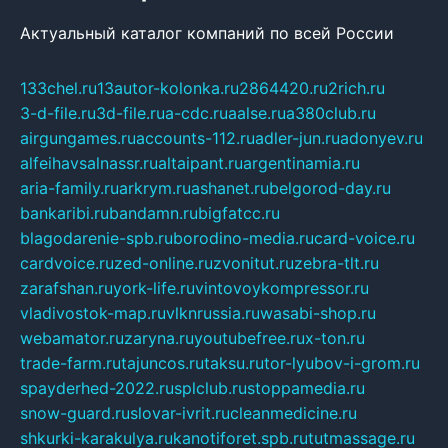
Актуальный каталог компаний по всей России
133chel.ru
13autor-kolonka.ru
2864420.ru
2rich.ru
3-d-file.ru
3d-file.ru
a-cdc.ru
aalse.ru
a380club.ru
airgungames.ru
accounts-112.ru
adler-jun.ru
adonyev.ru
alfeihavsalnassr.ru
altaipant.ru
argentinamia.ru
aria-family.ru
arkrym.ru
ashanet.ru
belgorod-day.ru
bankaribi.ru
bandamn.ru
bigfatcc.ru
blagodarenie-spb.ru
borodino-media.ru
card-voice.ru
cardvoice.ru
zed-online.ru
zvonitut.ru
zebra-tlt.ru
zarafshan.ru
york-life.ru
vintovoykompressor.ru
vladivostok-map.ru
vlknrussia.ru
wasabi-shop.ru
webamator.ru
zaryna.ru
youtubefree.ru
x-ton.ru
trade-farm.ru
tajuncos.ru
taksu.ru
tor-lyubov-i-grom.ru
spayderhed-2022.ru
splclub.ru
stoppamedia.ru
snow-guard.ru
slovar-ivrit.ru
cleanmedicine.ru
shkurki-karakulya.ru
kanotiforet.spb.ru
tutmassage.ru