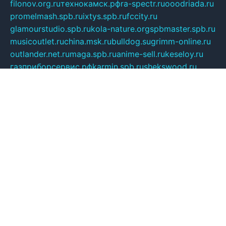
filonov.org.ru
технокамск.рф
ra-spectr.ru
ooodriada.ru
promelmash.spb.ru
ixtys.spb.ru
fccity.ru
glamourstudio.spb.ru
kola-nature.org
spbmaster.spb.ru
musicoutlet.ru
china.msk.ru
bulldog.su
grimm-online.ru
outlander.net.ru
maga.spb.ru
anime-sell.ru
keseloy.ru
газприборсервис.рф
karmin.spb.ru
shekswood.ru
tischlermebel.ru
automall66.ru
mag-vladimir.ru
yardbar.ru
kiwitour.spb.ru
indesign.com.ru
freestylemebel.ru
bany-samara.ru
rsei.ru
naidisvoyput.ru
mgsn-invest.ru
ipkamerasannce.ru
alicante-house.ru
ibelka74.ru
cozyhouse.info
vlkargalev-studio.ru
700mb.ru
figura-ufa.ru
alina-live.ru
belarusiannews.ru
womenknow.ru
dos-vniimk.ru
sega.net.ru
dv.net.ru
phenomenonsofhistory.com
telesputnik.net.ru
wall.pp.ru
pylesosroidmi.ru
gtc-clan.ru
cligs.ru
bibikazap.ru
popova.org.ru
netwhistler.spb.ru
bellvil.ru
bonzon.ru
iss-vladik.ru
defiparis.net.ru
las-gryzas.ru
amku.ru