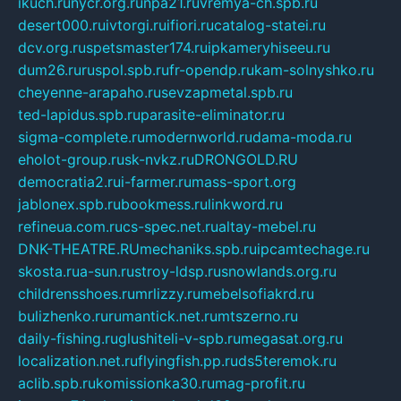
ikuch.ru
nycr.org.ru
npa21.ru
vremya-ch.spb.ru
desert000.ru
ivtorgi.ru
ifiori.ru
catalog-statei.ru
dcv.org.ru
spetsmaster174.ru
ipkameryhiseeu.ru
dum26.ru
ruspol.spb.ru
fr-opendp.ru
kam-solnyshko.ru
cheyenne-arapaho.ru
sevzapmetal.spb.ru
ted-lapidus.spb.ru
parasite-eliminator.ru
sigma-complete.ru
modernworld.ru
dama-moda.ru
eholot-group.ru
sk-nvkz.ru
DRONGOLD.RU
democratia2.ru
i-farmer.ru
mass-sport.org
jablonex.spb.ru
bookmess.ru
linkword.ru
refineua.com.ru
cs-spec.net.ru
altay-mebel.ru
DNK-THEATRE.RU
mechaniks.spb.ru
ipcamtechage.ru
skosta.ru
a-sun.ru
stroy-ldsp.ru
snowlands.org.ru
childrensshoes.ru
mrlizzy.ru
mebelsofiakrd.ru
bulizhenko.ru
rumantick.net.ru
mtszerno.ru
daily-fishing.ru
glushiteli-v-spb.ru
megasat.org.ru
localization.net.ru
flyingfish.pp.ru
ds5teremok.ru
aclib.spb.ru
komissionka30.ru
mag-profit.ru