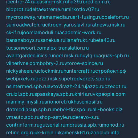
icentre-74.ru
leasing-nsk.ru
hd39.ru
rcd.com.ru
bioprot.ru
deltaextreme.ru
mirkotlov07.ru
mycrossway.ru
temamedia.ru
art-fusing.ru
cbslefort.ru
sunroadwatch.ru
citroen-yaroslavl.ru
ratnews.msk.ru
sk-if.ru
joomlamoduli.ru
academic-work.ru
bananaboys.ru
sanekua.ru
lianafrukt.ru
beta43.ru
tucsonwoori.com
alex-translation.ru
avantgardeclinics.ru
noel.msk.ru
buylq.ru
aquas-spb.ru
vilnerivne.com
bobry-2.ru
vtoroe-solnce.ru
nickysheen.ru
clockmir.ru
huntercraft.ru
стройокт.рф
webpixels.ru
pczz.msk.su
petrodvorets.spb.ru
nsintermed.spb.ru
avtovirazh-24.ru
jazzq.ru
czecot.ru
cruizi.spb.ru
spasskaya.spb.ru
kniris.ru
vkpeople.com
maminy-mysli.ru
arionorel.ru
khuseniosif.ru
dotmediacup.spb.ru
mebel-tiraspol.ru
all-books.biz
vmauto.spb.ru
shop-astyle.ru
derevo-s.ru
contrinform.ru
gutserial.ru
mdrussia.spb.ru
monod.ru
refine.org.ru
uk-krein.ru
kamensk61.ru
zooclub.info