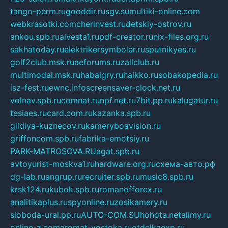
tango-perm.ru
gooddir.ru
sgv.su
multiki-online.com
webkrasotki.com
cherinvest.ru
detskiy-ostrov.ru
ankou.spb.ru
alvesta1.ru
pdf-creator.ru
nix-files.org.ru
sakhatoday.ru
elektrikersymboler.ru
sputnikyes.ru
golf2club.msk.ru
aeforums.ru
zallclub.ru
multimodal.msk.ru
habaigry.ru
haikko.ru
sobakopedia.ru
isz-fest.ru
ewnc.info
screensaver-clock.net.ru
volnav.spb.ru
comnat.ru
npf.net.ru
7bit.pp.ru
kalugatur.ru
tesiaes.ru
card.com.ru
kazanka.spb.ru
gildiya-kuznecov.ru
kameryboavision.ru
griffoncom.spb.ru
fabrika-emotsiy.ru
PARK-MATROSOVA.RU
agat.spb.ru
avtoyurist-moskva1.ru
hardware.org.ru
схема-авто.рф
dg-lab.ru
angrup.ru
recruiter.spb.ru
music8.spb.ru
krsk124.ru
kubok.spb.ru
romanofforex.ru
analitikaplus.ru
spyonline.ru
zosikamery.ru
sloboda-ural.pp.ru
AUTO-COM.SU
hohota.net
alimy.ru
online-z.com
aromat-vostoka.ru
otdelkaexp.ru