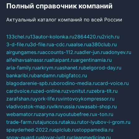
Полный справочник компаний
Актуальный каталог компаний по всей России
133chel.ru
13autor-kolonka.ru
2864420.ru
2rich.ru
3-d-file.ru
3d-file.ru
a-cdc.ru
aalse.ru
a380club.ru
airgungames.ru
accounts-112.ru
adler-jun.ru
adonyev.ru
alfeihavsalnassr.ru
altaipant.ru
argentinamia.ru
aria-family.ru
arkrym.ru
ashanet.ru
belgorod-day.ru
bankaribi.ru
bandamn.ru
bigfatcc.ru
blagodarenie-spb.ru
borodino-media.ru
card-voice.ru
cardvoice.ru
zed-online.ru
zvonitut.ru
zebra-tlt.ru
zarafshan.ru
york-life.ru
vintovoykompressor.ru
vladivostok-map.ru
vlknrussia.ru
wasabi-shop.ru
webamator.ru
zaryna.ru
youtubefree.ru
x-ton.ru
trade-farm.ru
tajuncos.ru
taksu.ru
tor-lyubov-i-grom.ru
spayderhed-2022.ru
splclub.ru
stoppamedia.ru
snow-guard.ru
slovar-ivrit.ru
cleanmedicine.ru