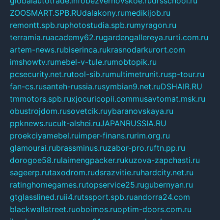
globalautotrade.info
bezverhovskoe.ru
drsschool.ru
ZOOSMART.SPB.RU
dalakony.ru
medikijob.ru
remontt.spb.ru
photostudia.spb.ru
myragon.ru
terramia.ru
academy62.ru
gardengallereya.ru
rti.com.ru
artem-news.ru
biserinca.ru
krasnodarkurort.com
imshowtv.ru
mebel-v-tule.ru
mobtopik.ru
pcsecurity.net.ru
tool-sib.ru
multimetrunit.ru
sp-tour.ru
fan-cs.ru
santeh-russia.ru
symbian9.net.ru
DSHAIR.RU
tmmotors.spb.ru
xjocuricopii.com
musavtomat.msk.ru
obustrojdom.ru
sovetcik.ru
ybaranovskaya.ru
ppknews.ru
cult-alshei.ru
JAPANRUSSIA.RU
proekciyamebel.ru
imper-finans.ru
rim.org.ru
glamourai.ru
brassminus.ru
zabor-pro.ru
ftn.pp.ru
dorogoe58.ru
laimengpacker.ru
kuzova-zapchasti.ru
sageerp.ru
taxodrom.ru
dsrazvitie.ru
hardcity.net.ru
ratinghomegames.ru
topservice25.ru
gubernyan.ru
gtglasslined.ru
ii4.ru
tssport.spb.ru
andorra24.com
blackwallstreet.ru
oboimos.ru
optim-doors.com.ru