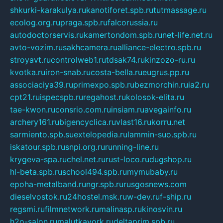
shkurki-karakulya.ru
kanotiforet.spb.ru
tutmassage.ru
ecolog.org.ru
praga.spb.ru
falcorussia.ru
autodoctorservis.ru
kamertondom.spb.ru
net-life.net.ru
avto-vozim.ru
sakhcamera.ru
alliance-electro.spb.ru
stroyavt.ru
controlweb1.ru
tdsak74.ru
kinzozo-ru.ru
kvotka.ru
iron-snab.ru
costa-bella.ru
eugrus.pp.ru
associaciya39.ru
primexpo.spb.ru
bezmorchin.ru
ia2.ru
cpt21.ru
ispecspb.ru
regahost.ru
kolosok-elita.ru
tae-kwon.ru
consrio.com.ru
insiam.ru
avegainfo.ru
archery161.ru
bigencyclica.ru
vlast16.ru
korru.net
sarmiento.spb.su
extelopedia.ru
lammin-suo.spb.ru
iskatour.spb.ru
snpi.org.ru
running-line.ru
krygeva-spa.ru
chel.net.ru
rust-loco.ru
dugshop.ru
hl-beta.spb.ru
school494.spb.ru
mymubaby.ru
epoha-metalband.ru
ngr.spb.ru
rusgosnews.com
dieselvostok.ru
24hostel.msk.ru
w-dev.ru
f-ship.ru
regsmi.ru
filmnetwork.ru
malinasp.ru
kinosvin.ru
h2o-salon.ru
malutkayork.ru
deltaprim.spb.ru