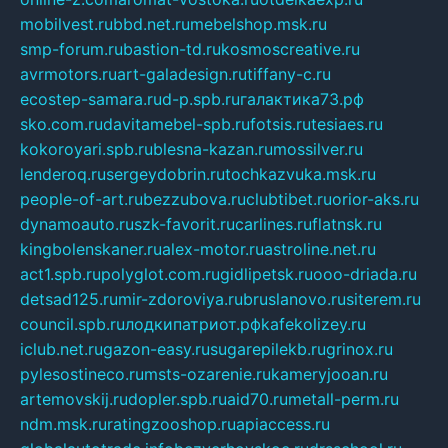
mobilvest.ru
bbd.net.ru
mebelshop.msk.ru
smp-forum.ru
bastion-td.ru
kosmoscreative.ru
avrmotors.ru
art-galadesign.ru
tiffany-c.ru
ecostep-samara.ru
d-p.spb.ru
галактика73.рф
sko.com.ru
davitamebel-spb.ru
fotsis.ru
tesiaes.ru
kokoroyari.spb.ru
blesna-kazan.ru
mossilver.ru
lenderoq.ru
sergeydobrin.ru
tochkazvuka.msk.ru
people-of-art.ru
bezzubova.ru
clubtibet.ru
orior-aks.ru
dynamoauto.ru
szk-favorit.ru
carlines.ru
flatnsk.ru
kingbolenskaner.ru
alex-motor.ru
astroline.net.ru
act1.spb.ru
polyglot.com.ru
gidlipetsk.ru
ooo-driada.ru
detsad125.ru
mir-zdoroviya.ru
bruslanovo.ru
siterem.ru
council.spb.ru
лодкипатриот.рф
kafekolizey.ru
iclub.net.ru
gazon-easy.ru
sugarepilekb.ru
grinox.ru
pylesostineco.ru
msts-ozarenie.ru
kameryjooan.ru
artemovskij.ru
dopler.spb.ru
aid70.ru
metall-perm.ru
ndm.msk.ru
ratingzooshop.ru
apiaccess.ru