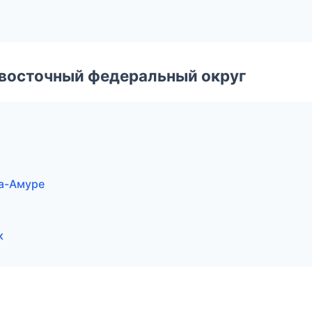
евосточный федеральный округ
на-Амуре
к