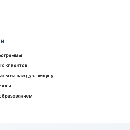
ми
программы
ых клиентов
аты на каждую ампулу
риалы
образованием