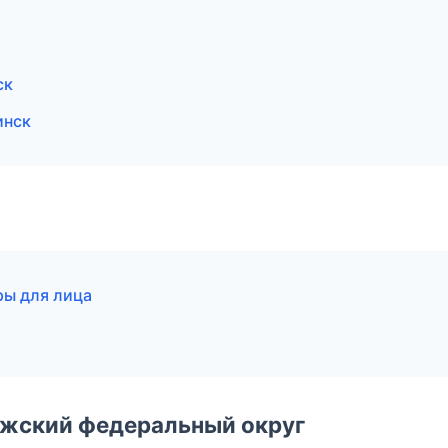
ск
инск
ры для лица
лжский федеральный округ