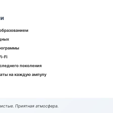
ми
образованием
одных
программы
i-Fi
следнего поколения
аты на каждую ампулу
чистые. Приятная атмосфера.