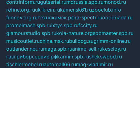
contrinform.ru
gutserial.ru
mdrussia.spb.ru
monod.ru
refine.org.ru
uk-krein.ru
kamensk61.ru
zooclub.info
filonov.org.ru
технокамск.рф
ra-spectr.ru
ooodriada.ru
promelmash.spb.ru
ixtys.spb.ru
fccity.ru
glamourstudio.spb.ru
kola-nature.org
spbmaster.spb.ru
musicoutlet.ru
china.msk.ru
bulldog.su
grimm-online.ru
outlander.net.ru
maga.spb.ru
anime-sell.ru
keseloy.ru
газприборсервис.рф
karmin.spb.ru
shekswood.ru
tischlermebel.ru
automall66.ru
mag-vladimir.ru
yardbar.ru
kiwitour.spb.ru
indesign.com.ru
freestylemebel.ru
bany-samara.ru
rsei.ru
naidisvoyput.ru
mgsn-invest.ru
ipkamerasannce.ru
alicante-house.ru
ibelka74.ru
cozyhouse.info
vlkargalev-studio.ru
700mb.ru
figura-ufa.ru
alina-live.ru
belarusiannews.ru
womenknow.ru
dos-vniimk.ru
sega.net.ru
dv.net.ru
phenomenonsofhistory.com
telesputnik.net.ru
wall.pp.ru
pylesosroidmi.ru
gtc-clan.ru
cligs.ru
bibikazap.ru
popova.org.ru