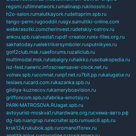
regsmi.ru
filmnetwork.ru
malinasp.ru
kinosvin.ru
h2o-salon.ru
malutkayork.ru
deltaprim.spb.ru
tango-perm.ru
gooddir.ru
sgv.su
multiki-online.com
webkrasotki.com
cherinvest.ru
detskiy-ostrov.ru
ankou.spb.ru
alvesta1.ru
pdf-creator.ru
nix-files.org.ru
sakhatoday.ru
elektrikersymboler.ru
sputnikyes.ru
golf2club.msk.ru
aeforums.ru
zallclub.ru
multimodal.msk.ru
habaigry.ru
haikko.ru
sobakopedia.ru
isz-fest.ru
ewnc.info
screensaver-clock.net.ru
volnav.spb.ru
comnat.ru
npf.net.ru
7bit.pp.ru
kalugatur.ru
tesiaes.ru
card.com.ru
kazanka.spb.ru
gildiya-kuznecov.ru
kameryboavision.ru
griffoncom.spb.ru
fabrika-emotsiy.ru
PARK-MATROSOVA.RU
agat.spb.ru
avtoyurist-moskva1.ru
hardware.org.ru
схема-авто.рф
dg-lab.ru
angrup.ru
recruiter.spb.ru
music8.spb.ru
krsk124.ru
kubok.spb.ru
romanofforex.ru
analitikaplus.ru
spyonline.ru
zosikamery.ru