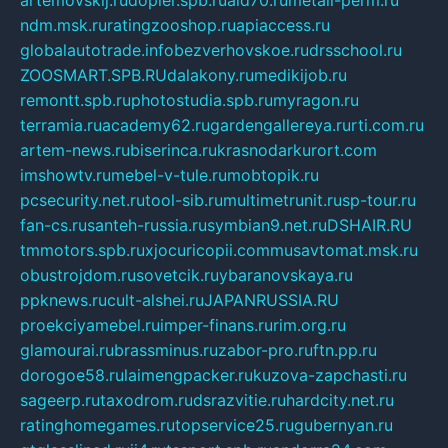
artemovskij.ru
dopler.spb.ru
aid70.ru
metall-perm.ru
ndm.msk.ru
ratingzooshop.ru
apiaccess.ru
globalautotrade.info
bezverhovskoe.ru
drsschool.ru
ZOOSMART.SPB.RU
dalakony.ru
medikijob.ru
remontt.spb.ru
photostudia.spb.ru
myragon.ru
terramia.ru
academy62.ru
gardengallereya.ru
rti.com.ru
artem-news.ru
biserinca.ru
krasnodarkurort.com
imshowtv.ru
mebel-v-tule.ru
mobtopik.ru
pcsecurity.net.ru
tool-sib.ru
multimetrunit.ru
sp-tour.ru
fan-cs.ru
santeh-russia.ru
symbian9.net.ru
DSHAIR.RU
tmmotors.spb.ru
xjocuricopii.com
musavtomat.msk.ru
obustrojdom.ru
sovetcik.ru
ybaranovskaya.ru
ppknews.ru
cult-alshei.ru
JAPANRUSSIA.RU
proekciyamebel.ru
imper-finans.ru
rim.org.ru
glamourai.ru
brassminus.ru
zabor-pro.ru
ftn.pp.ru
dorogoe58.ru
laimengpacker.ru
kuzova-zapchasti.ru
sageerp.ru
taxodrom.ru
dsrazvitie.ru
hardcity.net.ru
ratinghomegames.ru
topservice25.ru
gubernyan.ru