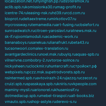
localization.net.ru
flyingfish.pp.ru
ds5teremok.ru
aclib.spb.ru
komissionka30.ru
mag-profit.ru
icentre-74.ru
leasing-nsk.ru
hd39.ru
rcd.com.ru
bioprot.ru
deltaextreme.ru
mirkotlov07.ru
mycrossway.ru
temamedia.ru
art-fusing.ru
cbslefort.ru
sunroadwatch.ru
citroen-yaroslavl.ru
ratnews.msk.ru
sk-if.ru
joomlamoduli.ru
academic-work.ru
bananaboys.ru
sanekua.ru
lianafrukt.ru
beta43.ru
tucsonwoori.com
alex-translation.ru
avantgardeclinics.ru
noel.msk.ru
buylq.ru
aquas-spb.ru
vilnerivne.com
bobry-2.ru
vtoroe-solnce.ru
nickysheen.ru
clockmir.ru
huntercraft.ru
стройокт.рф
webpixels.ru
pczz.msk.su
petrodvorets.spb.ru
nsintermed.spb.ru
avtovirazh-24.ru
jazzq.ru
czecot.ru
cruizi.spb.ru
spasskaya.spb.ru
kniris.ru
vkpeople.com
maminy-mysli.ru
arionorel.ru
khuseniosif.ru
dotmediacup.spb.ru
mebel-tiraspol.ru
all-books.biz
vmauto.spb.ru
shop-astyle.ru
derevo-s.ru