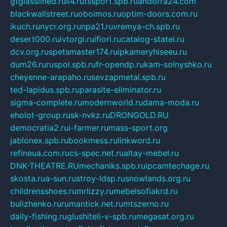
gtglasslined.ru
ii4.ru
tssport.spb.ru
andorra24.com
blackwallstreet.ru
oboimos.ru
optim-doors.com.ru
ikuch.ru
nycr.org.ru
npa21.ru
vremya-ch.spb.ru
desert000.ru
ivtorgi.ru
ifiori.ru
catalog-statei.ru
dcv.org.ru
spetsmaster174.ru
ipkameryhiseeu.ru
dum26.ru
ruspol.spb.ru
fr-opendp.ru
kam-solnyshko.ru
cheyenne-arapaho.ru
sevzapmetal.spb.ru
ted-lapidus.spb.ru
parasite-eliminator.ru
sigma-complete.ru
modernworld.ru
dama-moda.ru
eholot-group.ru
sk-nvkz.ru
DRONGOLD.RU
democratia2.ru
i-farmer.ru
mass-sport.org
jablonex.spb.ru
bookmess.ru
linkword.ru
refineua.com.ru
cs-spec.net.ru
altay-mebel.ru
DNK-THEATRE.RU
mechaniks.spb.ru
ipcamtechage.ru
skosta.ru
a-sun.ru
stroy-ldsp.ru
snowlands.org.ru
childrensshoes.ru
mrlizzy.ru
mebelsofiakrd.ru
bulizhenko.ru
rumantick.net.ru
mtszerno.ru
daily-fishing.ru
glushiteli-v-spb.ru
megasat.org.ru