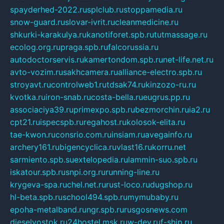
spayderhed-2022.ru
splclub.ru
stoppamedia.ru
snow-guard.ru
slovar-ivrit.ru
cleanmedicine.ru
shkurki-karakulya.ru
kanotiforet.spb.ru
tutmassage.ru
ecolog.org.ru
praga.spb.ru
falcorussia.ru
autodoctorservis.ru
kamertondom.spb.ru
net-life.net.ru
avto-vozim.ru
sakhcamera.ru
alliance-electro.spb.ru
stroyavt.ru
controlweb1.ru
tdsak74.ru
kinzozo-ru.ru
kvotka.ru
iron-snab.ru
costa-bella.ru
eugrus.pp.ru
associaciya39.ru
primexpo.spb.ru
bezmorchin.ru
ia2.ru
cpt21.ru
ispecspb.ru
regahost.ru
kolosok-elita.ru
tae-kwon.ru
consrio.com.ru
insiam.ru
avegainfo.ru
archery161.ru
bigencyclica.ru
vlast16.ru
korru.net
sarmiento.spb.su
extelopedia.ru
lammin-suo.spb.ru
iskatour.spb.ru
snpi.org.ru
running-line.ru
krygeva-spa.ru
chel.net.ru
rust-loco.ru
dugshop.ru
hl-beta.spb.ru
school494.spb.ru
mymubaby.ru
epoha-metalband.ru
ngr.spb.ru
rusgosnews.com
dieselvostok.ru
24hostel.msk.ru
w-dev.ru
f-ship.ru