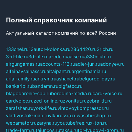
Полный справочник компаний
Актуальный каталог компаний по всей России
133chel.ru
13autor-kolonka.ru
2864420.ru
2rich.ru
3-d-file.ru
3d-file.ru
a-cdc.ru
aalse.ru
a380club.ru
airgungames.ru
accounts-112.ru
adler-jun.ru
adonyev.ru
alfeihavsalnassr.ru
altaipant.ru
argentinamia.ru
aria-family.ru
arkrym.ru
ashanet.ru
belgorod-day.ru
bankaribi.ru
bandamn.ru
bigfatcc.ru
blagodarenie-spb.ru
borodino-media.ru
card-voice.ru
cardvoice.ru
zed-online.ru
zvonitut.ru
zebra-tlt.ru
zarafshan.ru
york-life.ru
vintovoykompressor.ru
vladivostok-map.ru
vlknrussia.ru
wasabi-shop.ru
webamator.ru
zaryna.ru
youtubefree.ru
x-ton.ru
trade-farm.ru
tajuncos.ru
taksu.ru
tor-lyubov-i-grom.ru