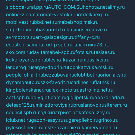
sloboda-ural.pp.ru
AUTO-COM.SU
hohota.net
alimy.ru
online-z.com
aromat-vostoka.ru
otdelkaexp.ru
mobilvest.ru
bbd.net.ru
mebelshop.msk.ru
smp-forum.ru
bastion-td.ru
kosmoscreative.ru
avrmotors.ru
art-galadesign.ru
tiffany-c.ru
ecostep-samara.ru
d-p.spb.ru
галактика73.рф
sko.com.ru
davitamebel-spb.ru
fotsis.ru
tesiaes.ru
kokoroyari.spb.ru
blesna-kazan.ru
mossilver.ru
lenderoq.ru
sergeydobrin.ru
tochkazvuka.msk.ru
people-of-art.ru
bezzubova.ru
clubtibet.ru
orior-aks.ru
dynamoauto.ru
szk-favorit.ru
carlines.ru
flatnsk.ru
kingbolenskaner.ru
alex-motor.ru
astroline.net.ru
act1.spb.ru
polyglot.com.ru
gidlipetsk.ru
ooo-driada.ru
detsad125.ru
mir-zdoroviya.ru
bruslanovo.ru
siterem.ru
council.spb.ru
лодкипатриот.рф
kafekolizey.ru
iclub.net.ru
gazon-easy.ru
sugarepilekb.ru
grinox.ru
pylesostineco.ru
msts-ozarenie.ru
kameryjooan.ru