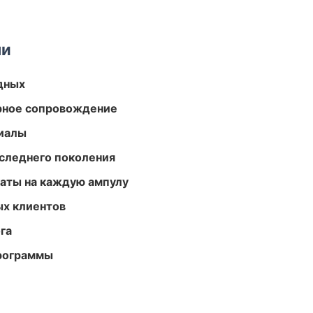
ми
одных
урное сопровождение
риалы
следнего поколения
аты на каждую ампулу
ых клиентов
га
программы