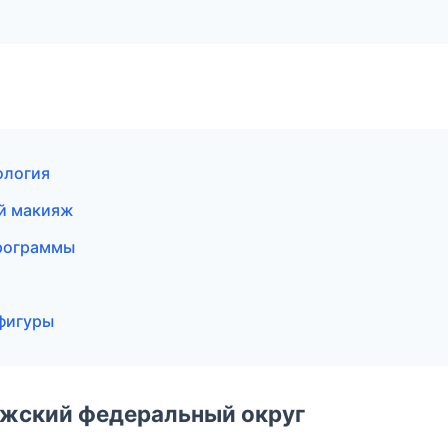
ология
ый макияж
программы
фигуры
лжский федеральный округ