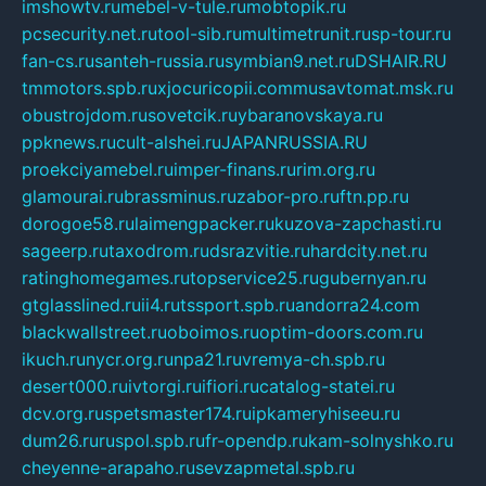
imshowtv.ru
mebel-v-tule.ru
mobtopik.ru
pcsecurity.net.ru
tool-sib.ru
multimetrunit.ru
sp-tour.ru
fan-cs.ru
santeh-russia.ru
symbian9.net.ru
DSHAIR.RU
tmmotors.spb.ru
xjocuricopii.com
musavtomat.msk.ru
obustrojdom.ru
sovetcik.ru
ybaranovskaya.ru
ppknews.ru
cult-alshei.ru
JAPANRUSSIA.RU
proekciyamebel.ru
imper-finans.ru
rim.org.ru
glamourai.ru
brassminus.ru
zabor-pro.ru
ftn.pp.ru
dorogoe58.ru
laimengpacker.ru
kuzova-zapchasti.ru
sageerp.ru
taxodrom.ru
dsrazvitie.ru
hardcity.net.ru
ratinghomegames.ru
topservice25.ru
gubernyan.ru
gtglasslined.ru
ii4.ru
tssport.spb.ru
andorra24.com
blackwallstreet.ru
oboimos.ru
optim-doors.com.ru
ikuch.ru
nycr.org.ru
npa21.ru
vremya-ch.spb.ru
desert000.ru
ivtorgi.ru
ifiori.ru
catalog-statei.ru
dcv.org.ru
spetsmaster174.ru
ipkameryhiseeu.ru
dum26.ru
ruspol.spb.ru
fr-opendp.ru
kam-solnyshko.ru
cheyenne-arapaho.ru
sevzapmetal.spb.ru