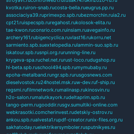
kvotka.ru
iron-snab.ru
costa-bella.ru
eugrus.pp.ru
associaciya39.ru
primexpo.spb.ru
bezmorchin.ru
ia2.ru
cpt21.ru
ispecspb.ru
regahost.ru
kolosok-elita.ru
tae-kwon.ru
consrio.com.ru
insiam.ru
avegainfo.ru
archery161.ru
bigencyclica.ru
vlast16.ru
korru.net
sarmiento.spb.su
extelopedia.ru
lammin-suo.spb.ru
iskatour.spb.ru
snpi.org.ru
running-line.ru
krygeva-spa.ru
chel.net.ru
rust-loco.ru
dugshop.ru
hl-beta.spb.ru
school494.spb.ru
mymubaby.ru
epoha-metalband.ru
ngr.spb.ru
rusgosnews.com
dieselvostok.ru
24hostel.msk.ru
w-dev.ru
f-ship.ru
regsmi.ru
filmnetwork.ru
malinasp.ru
kinosvin.ru
h2o-salon.ru
malutkayork.ru
deltaprim.spb.ru
tango-perm.ru
gooddir.ru
sgv.su
multiki-online.com
webkrasotki.com
cherinvest.ru
detskiy-ostrov.ru
ankou.spb.ru
alvesta1.ru
pdf-creator.ru
nix-files.org.ru
sakhatoday.ru
elektrikersymboler.ru
sputnikyes.ru