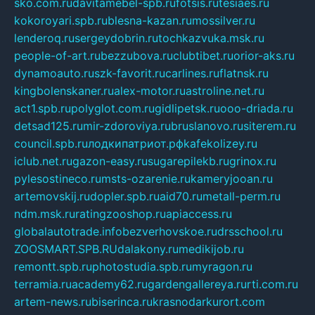
sko.com.ru
davitamebel-spb.ru
fotsis.ru
tesiaes.ru
kokoroyari.spb.ru
blesna-kazan.ru
mossilver.ru
lenderoq.ru
sergeydobrin.ru
tochkazvuka.msk.ru
people-of-art.ru
bezzubova.ru
clubtibet.ru
orior-aks.ru
dynamoauto.ru
szk-favorit.ru
carlines.ru
flatnsk.ru
kingbolenskaner.ru
alex-motor.ru
astroline.net.ru
act1.spb.ru
polyglot.com.ru
gidlipetsk.ru
ooo-driada.ru
detsad125.ru
mir-zdoroviya.ru
bruslanovo.ru
siterem.ru
council.spb.ru
лодкипатриот.рф
kafekolizey.ru
iclub.net.ru
gazon-easy.ru
sugarepilekb.ru
grinox.ru
pylesostineco.ru
msts-ozarenie.ru
kameryjooan.ru
artemovskij.ru
dopler.spb.ru
aid70.ru
metall-perm.ru
ndm.msk.ru
ratingzooshop.ru
apiaccess.ru
globalautotrade.info
bezverhovskoe.ru
drsschool.ru
ZOOSMART.SPB.RU
dalakony.ru
medikijob.ru
remontt.spb.ru
photostudia.spb.ru
myragon.ru
terramia.ru
academy62.ru
gardengallereya.ru
rti.com.ru
artem-news.ru
biserinca.ru
krasnodarkurort.com