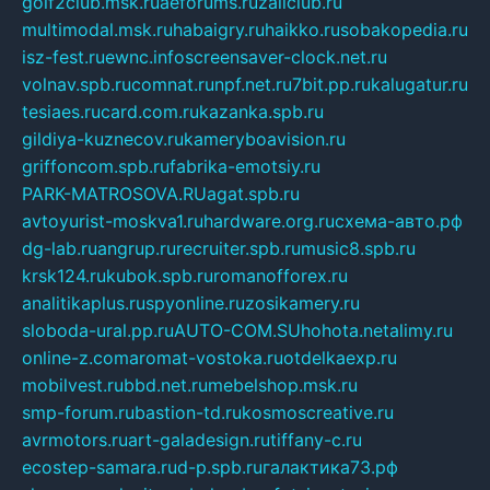
golf2club.msk.ru
aeforums.ru
zallclub.ru
multimodal.msk.ru
habaigry.ru
haikko.ru
sobakopedia.ru
isz-fest.ru
ewnc.info
screensaver-clock.net.ru
volnav.spb.ru
comnat.ru
npf.net.ru
7bit.pp.ru
kalugatur.ru
tesiaes.ru
card.com.ru
kazanka.spb.ru
gildiya-kuznecov.ru
kameryboavision.ru
griffoncom.spb.ru
fabrika-emotsiy.ru
PARK-MATROSOVA.RU
agat.spb.ru
avtoyurist-moskva1.ru
hardware.org.ru
схема-авто.рф
dg-lab.ru
angrup.ru
recruiter.spb.ru
music8.spb.ru
krsk124.ru
kubok.spb.ru
romanofforex.ru
analitikaplus.ru
spyonline.ru
zosikamery.ru
sloboda-ural.pp.ru
AUTO-COM.SU
hohota.net
alimy.ru
online-z.com
aromat-vostoka.ru
otdelkaexp.ru
mobilvest.ru
bbd.net.ru
mebelshop.msk.ru
smp-forum.ru
bastion-td.ru
kosmoscreative.ru
avrmotors.ru
art-galadesign.ru
tiffany-c.ru
ecostep-samara.ru
d-p.spb.ru
галактика73.рф