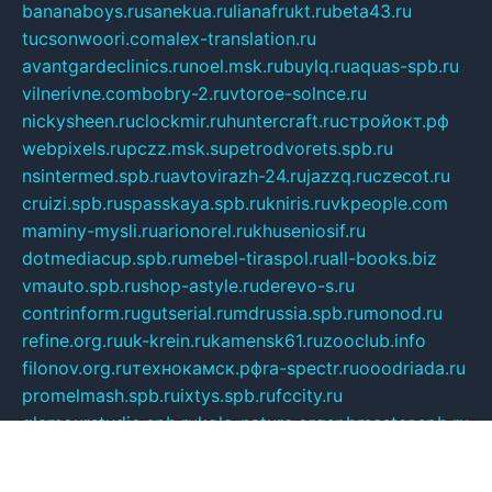
bananaboys.ru
sanekua.ru
lianafrukt.ru
beta43.ru
tucsonwoori.com
alex-translation.ru
avantgardeclinics.ru
noel.msk.ru
buylq.ru
aquas-spb.ru
vilnerivne.com
bobry-2.ru
vtoroe-solnce.ru
nickysheen.ru
clockmir.ru
huntercraft.ru
стройокт.рф
webpixels.ru
pczz.msk.su
petrodvorets.spb.ru
nsintermed.spb.ru
avtovirazh-24.ru
jazzq.ru
czecot.ru
cruizi.spb.ru
spasskaya.spb.ru
kniris.ru
vkpeople.com
maminy-mysli.ru
arionorel.ru
khuseniosif.ru
dotmediacup.spb.ru
mebel-tiraspol.ru
all-books.biz
vmauto.spb.ru
shop-astyle.ru
derevo-s.ru
contrinform.ru
gutserial.ru
mdrussia.spb.ru
monod.ru
refine.org.ru
uk-krein.ru
kamensk61.ru
zooclub.info
filonov.org.ru
технокамск.рф
ra-spectr.ru
ooodriada.ru
promelmash.spb.ru
ixtys.spb.ru
fccity.ru
glamourstudio.spb.ru
kola-nature.org
spbmaster.spb.ru
musicoutlet.ru
china.msk.ru
bulldog.su
grimm-online.ru
outlander.net.ru
maga.spb.ru
anime-sell.ru
keseloy.ru