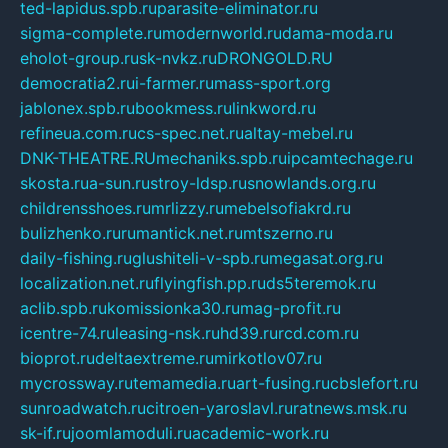
ted-lapidus.spb.ru
parasite-eliminator.ru
sigma-complete.ru
modernworld.ru
dama-moda.ru
eholot-group.ru
sk-nvkz.ru
DRONGOLD.RU
democratia2.ru
i-farmer.ru
mass-sport.org
jablonex.spb.ru
bookmess.ru
linkword.ru
refineua.com.ru
cs-spec.net.ru
altay-mebel.ru
DNK-THEATRE.RU
mechaniks.spb.ru
ipcamtechage.ru
skosta.ru
a-sun.ru
stroy-ldsp.ru
snowlands.org.ru
childrensshoes.ru
mrlizzy.ru
mebelsofiakrd.ru
bulizhenko.ru
rumantick.net.ru
mtszerno.ru
daily-fishing.ru
glushiteli-v-spb.ru
megasat.org.ru
localization.net.ru
flyingfish.pp.ru
ds5teremok.ru
aclib.spb.ru
komissionka30.ru
mag-profit.ru
icentre-74.ru
leasing-nsk.ru
hd39.ru
rcd.com.ru
bioprot.ru
deltaextreme.ru
mirkotlov07.ru
mycrossway.ru
temamedia.ru
art-fusing.ru
cbslefort.ru
sunroadwatch.ru
citroen-yaroslavl.ru
ratnews.msk.ru
sk-if.ru
joomlamoduli.ru
academic-work.ru