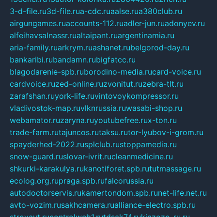
3-d-file.ru
3d-file.ru
a-cdc.ru
aalse.ru
a380club.ru
airgungames.ru
accounts-112.ru
adler-jun.ru
adonyev.ru
alfeihavsalnassr.ru
altaipant.ru
argentinamia.ru
aria-family.ru
arkrym.ru
ashanet.ru
belgorod-day.ru
bankaribi.ru
bandamn.ru
bigfatcc.ru
blagodarenie-spb.ru
borodino-media.ru
card-voice.ru
cardvoice.ru
zed-online.ru
zvonitut.ru
zebra-tlt.ru
zarafshan.ru
york-life.ru
vintovoykompressor.ru
vladivostok-map.ru
vlknrussia.ru
wasabi-shop.ru
webamator.ru
zaryna.ru
youtubefree.ru
x-ton.ru
trade-farm.ru
tajuncos.ru
taksu.ru
tor-lyubov-i-grom.ru
spayderhed-2022.ru
splclub.ru
stoppamedia.ru
snow-guard.ru
slovar-ivrit.ru
cleanmedicine.ru
shkurki-karakulya.ru
kanotiforet.spb.ru
tutmassage.ru
ecolog.org.ru
praga.spb.ru
falcorussia.ru
autodoctorservis.ru
kamertondom.spb.ru
net-life.net.ru
avto-vozim.ru
sakhcamera.ru
alliance-electro.spb.ru
stroyavt.ru
controlweb1.ru
tdsak74.ru
kinzozo-ru.ru