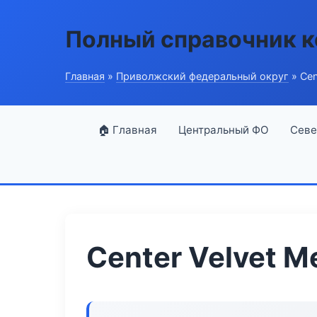
Полный справочник 
Главная
»
Приволжский федеральный округ
» Cen
🏠 Главная
Центральный ФО
Севе
Center Velvet M