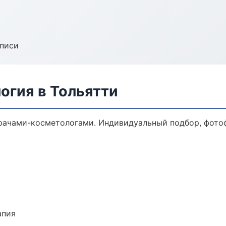
аписи
огия в Тольятти
рачами-косметологами. Индивидуальный подбор, фотоф
апия