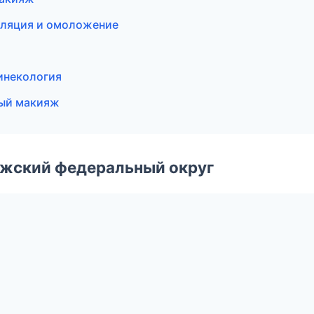
пиляция и омоложение
гинекология
ный макияж
лжский федеральный округ