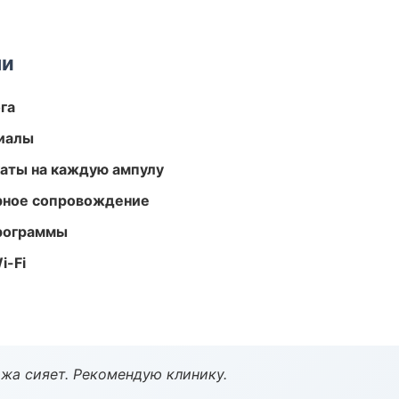
ми
га
риалы
аты на каждую ампулу
урное сопровождение
программы
i-Fi
жа сияет. Рекомендую клинику.