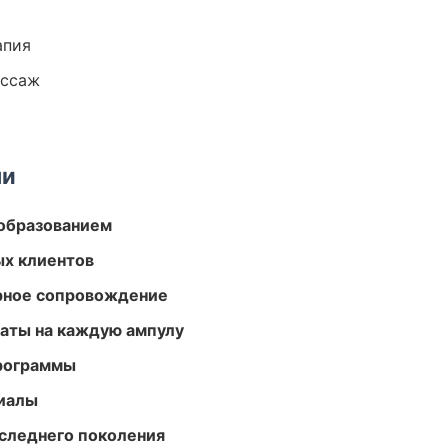
апия
ассаж
ми
образованием
ых клиентов
урное сопровождение
аты на каждую ампулу
программы
риалы
следнего поколения