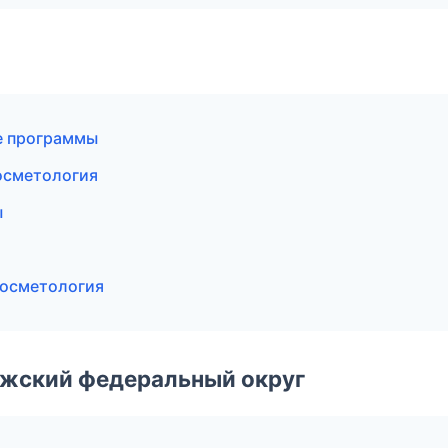
е программы
осметология
ы
косметология
лжский федеральный округ