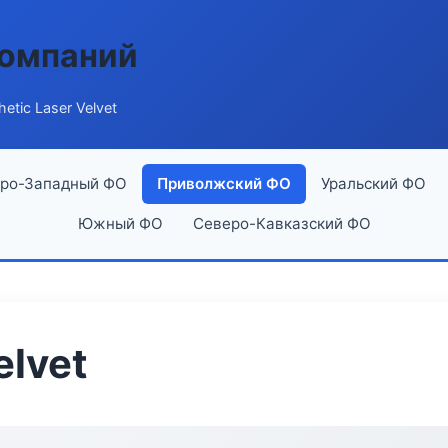
компаний
hetic Laser Velvet
ро-Западный ФО
Приволжский ФО
Уральский ФО
Южный ФО
Северо-Кавказский ФО
elvet