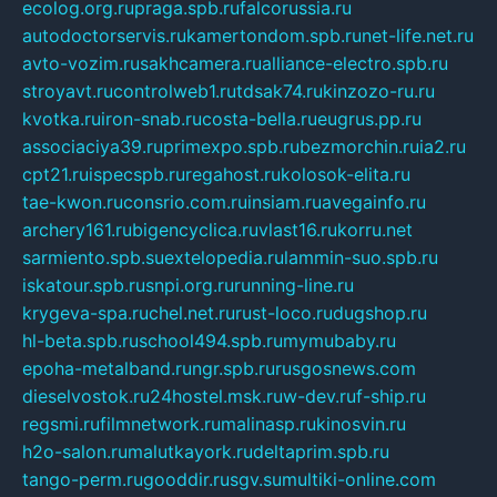
ecolog.org.ru
praga.spb.ru
falcorussia.ru
autodoctorservis.ru
kamertondom.spb.ru
net-life.net.ru
avto-vozim.ru
sakhcamera.ru
alliance-electro.spb.ru
stroyavt.ru
controlweb1.ru
tdsak74.ru
kinzozo-ru.ru
kvotka.ru
iron-snab.ru
costa-bella.ru
eugrus.pp.ru
associaciya39.ru
primexpo.spb.ru
bezmorchin.ru
ia2.ru
cpt21.ru
ispecspb.ru
regahost.ru
kolosok-elita.ru
tae-kwon.ru
consrio.com.ru
insiam.ru
avegainfo.ru
archery161.ru
bigencyclica.ru
vlast16.ru
korru.net
sarmiento.spb.su
extelopedia.ru
lammin-suo.spb.ru
iskatour.spb.ru
snpi.org.ru
running-line.ru
krygeva-spa.ru
chel.net.ru
rust-loco.ru
dugshop.ru
hl-beta.spb.ru
school494.spb.ru
mymubaby.ru
epoha-metalband.ru
ngr.spb.ru
rusgosnews.com
dieselvostok.ru
24hostel.msk.ru
w-dev.ru
f-ship.ru
regsmi.ru
filmnetwork.ru
malinasp.ru
kinosvin.ru
h2o-salon.ru
malutkayork.ru
deltaprim.spb.ru
tango-perm.ru
gooddir.ru
sgv.su
multiki-online.com