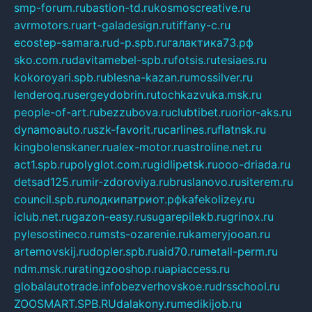
smp-forum.ru
bastion-td.ru
kosmoscreative.ru
avrmotors.ru
art-galadesign.ru
tiffany-c.ru
ecostep-samara.ru
d-p.spb.ru
галактика73.рф
sko.com.ru
davitamebel-spb.ru
fotsis.ru
tesiaes.ru
kokoroyari.spb.ru
blesna-kazan.ru
mossilver.ru
lenderoq.ru
sergeydobrin.ru
tochkazvuka.msk.ru
people-of-art.ru
bezzubova.ru
clubtibet.ru
orior-aks.ru
dynamoauto.ru
szk-favorit.ru
carlines.ru
flatnsk.ru
kingbolenskaner.ru
alex-motor.ru
astroline.net.ru
act1.spb.ru
polyglot.com.ru
gidlipetsk.ru
ooo-driada.ru
detsad125.ru
mir-zdoroviya.ru
bruslanovo.ru
siterem.ru
council.spb.ru
лодкипатриот.рф
kafekolizey.ru
iclub.net.ru
gazon-easy.ru
sugarepilekb.ru
grinox.ru
pylesostineco.ru
msts-ozarenie.ru
kameryjooan.ru
artemovskij.ru
dopler.spb.ru
aid70.ru
metall-perm.ru
ndm.msk.ru
ratingzooshop.ru
apiaccess.ru
globalautotrade.info
bezverhovskoe.ru
drsschool.ru
ZOOSMART.SPB.RU
dalakony.ru
medikijob.ru