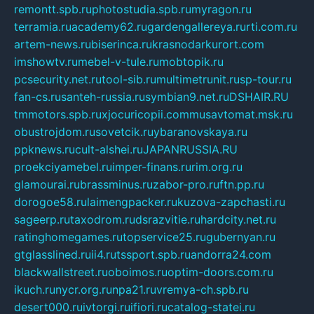
remontt.spb.ru
photostudia.spb.ru
myragon.ru
terramia.ru
academy62.ru
gardengallereya.ru
rti.com.ru
artem-news.ru
biserinca.ru
krasnodarkurort.com
imshowtv.ru
mebel-v-tule.ru
mobtopik.ru
pcsecurity.net.ru
tool-sib.ru
multimetrunit.ru
sp-tour.ru
fan-cs.ru
santeh-russia.ru
symbian9.net.ru
DSHAIR.RU
tmmotors.spb.ru
xjocuricopii.com
musavtomat.msk.ru
obustrojdom.ru
sovetcik.ru
ybaranovskaya.ru
ppknews.ru
cult-alshei.ru
JAPANRUSSIA.RU
proekciyamebel.ru
imper-finans.ru
rim.org.ru
glamourai.ru
brassminus.ru
zabor-pro.ru
ftn.pp.ru
dorogoe58.ru
laimengpacker.ru
kuzova-zapchasti.ru
sageerp.ru
taxodrom.ru
dsrazvitie.ru
hardcity.net.ru
ratinghomegames.ru
topservice25.ru
gubernyan.ru
gtglasslined.ru
ii4.ru
tssport.spb.ru
andorra24.com
blackwallstreet.ru
oboimos.ru
optim-doors.com.ru
ikuch.ru
nycr.org.ru
npa21.ru
vremya-ch.spb.ru
desert000.ru
ivtorgi.ru
ifiori.ru
catalog-statei.ru