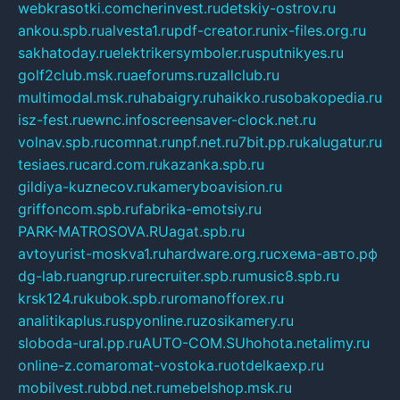
webkrasotki.com
cherinvest.ru
detskiy-ostrov.ru
ankou.spb.ru
alvesta1.ru
pdf-creator.ru
nix-files.org.ru
sakhatoday.ru
elektrikersymboler.ru
sputnikyes.ru
golf2club.msk.ru
aeforums.ru
zallclub.ru
multimodal.msk.ru
habaigry.ru
haikko.ru
sobakopedia.ru
isz-fest.ru
ewnc.info
screensaver-clock.net.ru
volnav.spb.ru
comnat.ru
npf.net.ru
7bit.pp.ru
kalugatur.ru
tesiaes.ru
card.com.ru
kazanka.spb.ru
gildiya-kuznecov.ru
kameryboavision.ru
griffoncom.spb.ru
fabrika-emotsiy.ru
PARK-MATROSOVA.RU
agat.spb.ru
avtoyurist-moskva1.ru
hardware.org.ru
схема-авто.рф
dg-lab.ru
angrup.ru
recruiter.spb.ru
music8.spb.ru
krsk124.ru
kubok.spb.ru
romanofforex.ru
analitikaplus.ru
spyonline.ru
zosikamery.ru
sloboda-ural.pp.ru
AUTO-COM.SU
hohota.net
alimy.ru
online-z.com
aromat-vostoka.ru
otdelkaexp.ru
mobilvest.ru
bbd.net.ru
mebelshop.msk.ru