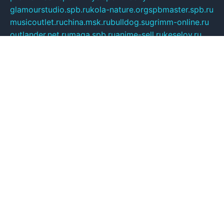
glamourstudio.spb.ru
kola-nature.org
spbmaster.spb.ru
musicoutlet.ru
china.msk.ru
bulldog.su
grimm-online.ru
outlander.net.ru
maga.spb.ru
anime-sell.ru
keseloy.ru
газприборсервис.рф
karmin.spb.ru
shekswood.ru
tischlermebel.ru
automall66.ru
mag-vladimir.ru
yardbar.ru
kiwitour.spb.ru
indesign.com.ru
freestylemebel.ru
bany-samara.ru
rsei.ru
naidisvoyput.ru
mgsn-invest.ru
ipkamerasannce.ru
alicante-house.ru
ibelka74.ru
cozyhouse.info
vlkargalev-studio.ru
700mb.ru
figura-ufa.ru
alina-live.ru
belarusiannews.ru
womenknow.ru
dos-vniimk.ru
sega.net.ru
dv.net.ru
phenomenonsofhistory.com
telesputnik.net.ru
wall.pp.ru
pylesosroidmi.ru
gtc-clan.ru
cligs.ru
bibikazap.ru
popova.org.ru
netwhistler.spb.ru
bellvil.ru
bonzon.ru
iss-vladik.ru
defiparis.net.ru
las-gryzas.ru
amku.ru
electednews.spb.ru
feather.org.ru
spar72.ru
tankiigri.ru
dominus.com.ru
ibtree.ru
sanykool.pp.ru
unixlib.org.ru