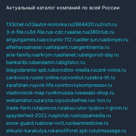
Актуальный каталог компаний по всей России
133chel.ru
13autor-kolonka.ru
2864420.ru
2rich.ru
3-d-file.ru
3d-file.ru
a-cdc.ru
aalse.ru
a380club.ru
airgungames.ru
accounts-112.ru
adler-jun.ru
adonyev.ru
alfeihavsalnassr.ru
altaipant.ru
argentinamia.ru
aria-family.ru
arkrym.ru
ashanet.ru
belgorod-day.ru
bankaribi.ru
bandamn.ru
bigfatcc.ru
blagodarenie-spb.ru
borodino-media.ru
card-voice.ru
cardvoice.ru
zed-online.ru
zvonitut.ru
zebra-tlt.ru
zarafshan.ru
york-life.ru
vintovoykompressor.ru
vladivostok-map.ru
vlknrussia.ru
wasabi-shop.ru
webamator.ru
zaryna.ru
youtubefree.ru
x-ton.ru
trade-farm.ru
tajuncos.ru
taksu.ru
tor-lyubov-i-grom.ru
spayderhed-2022.ru
splclub.ru
stoppamedia.ru
snow-guard.ru
slovar-ivrit.ru
cleanmedicine.ru
shkurki-karakulya.ru
kanotiforet.spb.ru
tutmassage.ru