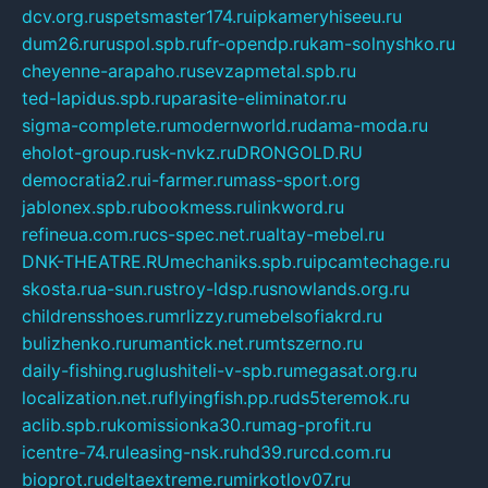
dcv.org.ru
spetsmaster174.ru
ipkameryhiseeu.ru
dum26.ru
ruspol.spb.ru
fr-opendp.ru
kam-solnyshko.ru
cheyenne-arapaho.ru
sevzapmetal.spb.ru
ted-lapidus.spb.ru
parasite-eliminator.ru
sigma-complete.ru
modernworld.ru
dama-moda.ru
eholot-group.ru
sk-nvkz.ru
DRONGOLD.RU
democratia2.ru
i-farmer.ru
mass-sport.org
jablonex.spb.ru
bookmess.ru
linkword.ru
refineua.com.ru
cs-spec.net.ru
altay-mebel.ru
DNK-THEATRE.RU
mechaniks.spb.ru
ipcamtechage.ru
skosta.ru
a-sun.ru
stroy-ldsp.ru
snowlands.org.ru
childrensshoes.ru
mrlizzy.ru
mebelsofiakrd.ru
bulizhenko.ru
rumantick.net.ru
mtszerno.ru
daily-fishing.ru
glushiteli-v-spb.ru
megasat.org.ru
localization.net.ru
flyingfish.pp.ru
ds5teremok.ru
aclib.spb.ru
komissionka30.ru
mag-profit.ru
icentre-74.ru
leasing-nsk.ru
hd39.ru
rcd.com.ru
bioprot.ru
deltaextreme.ru
mirkotlov07.ru