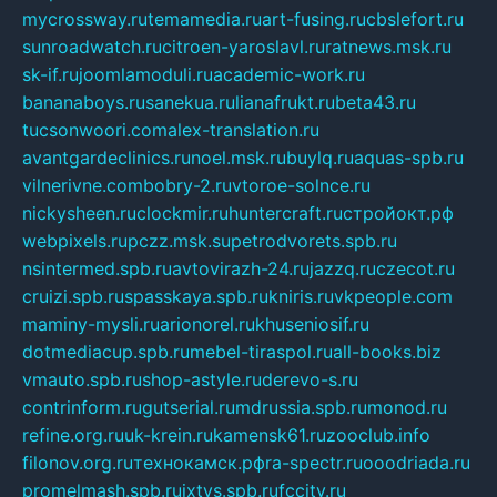
mycrossway.ru
temamedia.ru
art-fusing.ru
cbslefort.ru
sunroadwatch.ru
citroen-yaroslavl.ru
ratnews.msk.ru
sk-if.ru
joomlamoduli.ru
academic-work.ru
bananaboys.ru
sanekua.ru
lianafrukt.ru
beta43.ru
tucsonwoori.com
alex-translation.ru
avantgardeclinics.ru
noel.msk.ru
buylq.ru
aquas-spb.ru
vilnerivne.com
bobry-2.ru
vtoroe-solnce.ru
nickysheen.ru
clockmir.ru
huntercraft.ru
стройокт.рф
webpixels.ru
pczz.msk.su
petrodvorets.spb.ru
nsintermed.spb.ru
avtovirazh-24.ru
jazzq.ru
czecot.ru
cruizi.spb.ru
spasskaya.spb.ru
kniris.ru
vkpeople.com
maminy-mysli.ru
arionorel.ru
khuseniosif.ru
dotmediacup.spb.ru
mebel-tiraspol.ru
all-books.biz
vmauto.spb.ru
shop-astyle.ru
derevo-s.ru
contrinform.ru
gutserial.ru
mdrussia.spb.ru
monod.ru
refine.org.ru
uk-krein.ru
kamensk61.ru
zooclub.info
filonov.org.ru
технокамск.рф
ra-spectr.ru
ooodriada.ru
promelmash.spb.ru
ixtys.spb.ru
fccity.ru