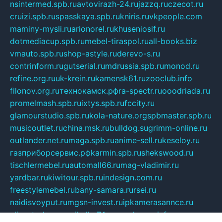
nsintermed.spb.ru
avtovirazh-24.ru
jazzq.ru
czecot.ru
cruizi.spb.ru
spasskaya.spb.ru
kniris.ru
vkpeople.com
maminy-mysli.ru
arionorel.ru
khuseniosif.ru
dotmediacup.spb.ru
mebel-tiraspol.ru
all-books.biz
vmauto.spb.ru
shop-astyle.ru
derevo-s.ru
contrinform.ru
gutserial.ru
mdrussia.spb.ru
monod.ru
refine.org.ru
uk-krein.ru
kamensk61.ru
zooclub.info
filonov.org.ru
технокамск.рф
ra-spectr.ru
ooodriada.ru
promelmash.spb.ru
ixtys.spb.ru
fccity.ru
glamourstudio.spb.ru
kola-nature.org
spbmaster.spb.ru
musicoutlet.ru
china.msk.ru
bulldog.su
grimm-online.ru
outlander.net.ru
maga.spb.ru
anime-sell.ru
keseloy.ru
газприборсервис.рф
karmin.spb.ru
shekswood.ru
tischlermebel.ru
automall66.ru
mag-vladimir.ru
yardbar.ru
kiwitour.spb.ru
indesign.com.ru
freestylemebel.ru
bany-samara.ru
rsei.ru
naidisvoyput.ru
mgsn-invest.ru
ipkamerasannce.ru
alicante-house.ru
ibelka74.ru
cozyhouse.info