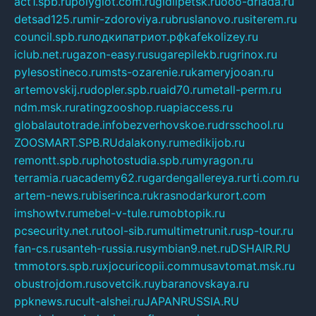
act1.spb.ru
polyglot.com.ru
gidlipetsk.ru
ooo-driada.ru
detsad125.ru
mir-zdoroviya.ru
bruslanovo.ru
siterem.ru
council.spb.ru
лодкипатриот.рф
kafekolizey.ru
iclub.net.ru
gazon-easy.ru
sugarepilekb.ru
grinox.ru
pylesostineco.ru
msts-ozarenie.ru
kameryjooan.ru
artemovskij.ru
dopler.spb.ru
aid70.ru
metall-perm.ru
ndm.msk.ru
ratingzooshop.ru
apiaccess.ru
globalautotrade.info
bezverhovskoe.ru
drsschool.ru
ZOOSMART.SPB.RU
dalakony.ru
medikijob.ru
remontt.spb.ru
photostudia.spb.ru
myragon.ru
terramia.ru
academy62.ru
gardengallereya.ru
rti.com.ru
artem-news.ru
biserinca.ru
krasnodarkurort.com
imshowtv.ru
mebel-v-tule.ru
mobtopik.ru
pcsecurity.net.ru
tool-sib.ru
multimetrunit.ru
sp-tour.ru
fan-cs.ru
santeh-russia.ru
symbian9.net.ru
DSHAIR.RU
tmmotors.spb.ru
xjocuricopii.com
musavtomat.msk.ru
obustrojdom.ru
sovetcik.ru
ybaranovskaya.ru
ppknews.ru
cult-alshei.ru
JAPANRUSSIA.RU