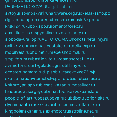
griffoncom.spb.ru
fabrika-emotsiy.ru
PARK-MATROSOVA.RU
agat.spb.ru
avtoyurist-moskva1.ru
hardware.org.ru
схема-авто.рф
dg-lab.ru
angrup.ru
recruiter.spb.ru
music8.spb.ru
krsk124.ru
kubok.spb.ru
romanofforex.ru
analitikaplus.ru
spyonline.ru
zosikamery.ru
sloboda-ural.pp.ru
AUTO-COM.SU
hohota.net
alimy.ru
online-z.com
aromat-vostoka.ru
otdelkaexp.ru
mobilvest.ru
bbd.net.ru
mebelshop.msk.ru
smp-forum.ru
bastion-td.ru
kosmoscreative.ru
avrmotors.ru
art-galadesign.ru
tiffany-c.ru
ecostep-samara.ru
d-p.spb.ru
галактика73.рф
sko.com.ru
davitamebel-spb.ru
fotsis.ru
tesiaes.ru
kokoroyari.spb.ru
blesna-kazan.ru
mossilver.ru
lenderoq.ru
sergeydobrin.ru
tochkazvuka.msk.ru
people-of-art.ru
bezzubova.ru
clubtibet.ru
orior-aks.ru
dynamoauto.ru
szk-favorit.ru
carlines.ru
flatnsk.ru
kingbolenskaner.ru
alex-motor.ru
astroline.net.ru