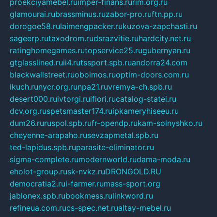
proekciyamebel.ru
imper-finans.ru
rim.org.ru
glamourai.ru
brassminus.ru
zabor-pro.ru
ftn.pp.ru
dorogoe58.ru
laimengpacker.ru
kuzova-zapchasti.ru
sageerp.ru
taxodrom.ru
dsrazvitie.ru
hardcity.net.ru
ratinghomegames.ru
topservice25.ru
gubernyan.ru
gtglasslined.ru
ii4.ru
tssport.spb.ru
andorra24.com
blackwallstreet.ru
oboimos.ru
optim-doors.com.ru
ikuch.ru
nycr.org.ru
npa21.ru
vremya-ch.spb.ru
desert000.ru
ivtorgi.ru
ifiori.ru
catalog-statei.ru
dcv.org.ru
spetsmaster174.ru
ipkameryhiseeu.ru
dum26.ru
ruspol.spb.ru
fr-opendp.ru
kam-solnyshko.ru
cheyenne-arapaho.ru
sevzapmetal.spb.ru
ted-lapidus.spb.ru
parasite-eliminator.ru
sigma-complete.ru
modernworld.ru
dama-moda.ru
eholot-group.ru
sk-nvkz.ru
DRONGOLD.RU
democratia2.ru
i-farmer.ru
mass-sport.org
jablonex.spb.ru
bookmess.ru
linkword.ru
refineua.com.ru
cs-spec.net.ru
altay-mebel.ru