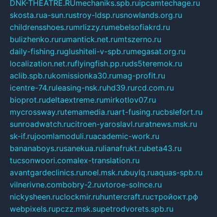
DNK-THEATRE.RU
mechaniks.spb.ru
ipcamtechage.ru
skosta.ru
a-sun.ru
stroy-ldsp.ru
snowlands.org.ru
childrensshoes.ru
mrlizzy.ru
mebelsofiakrd.ru
bulizhenko.ru
rumantick.net.ru
mtszerno.ru
daily-fishing.ru
glushiteli-v-spb.ru
megasat.org.ru
localization.net.ru
flyingfish.pp.ru
ds5teremok.ru
aclib.spb.ru
komissionka30.ru
mag-profit.ru
icentre-74.ru
leasing-nsk.ru
hd39.ru
rcd.com.ru
bioprot.ru
deltaextreme.ru
mirkotlov07.ru
mycrossway.ru
temamedia.ru
art-fusing.ru
cbslefort.ru
sunroadwatch.ru
citroen-yaroslavl.ru
ratnews.msk.ru
sk-if.ru
joomlamoduli.ru
academic-work.ru
bananaboys.ru
sanekua.ru
lianafrukt.ru
beta43.ru
tucsonwoori.com
alex-translation.ru
avantgardeclinics.ru
noel.msk.ru
buylq.ru
aquas-spb.ru
vilnerivne.com
bobry-2.ru
vtoroe-solnce.ru
nickysheen.ru
clockmir.ru
huntercraft.ru
стройокт.рф
webpixels.ru
pczz.msk.su
petrodvorets.spb.ru