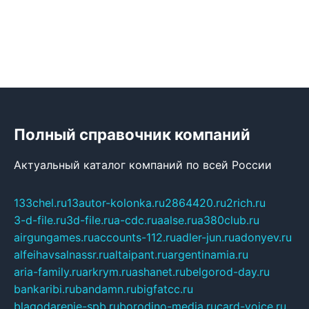
Полный справочник компаний
Актуальный каталог компаний по всей России
133chel.ru
13autor-kolonka.ru
2864420.ru
2rich.ru
3-d-file.ru
3d-file.ru
a-cdc.ru
aalse.ru
a380club.ru
airgungames.ru
accounts-112.ru
adler-jun.ru
adonyev.ru
alfeihavsalnassr.ru
altaipant.ru
argentinamia.ru
aria-family.ru
arkrym.ru
ashanet.ru
belgorod-day.ru
bankaribi.ru
bandamn.ru
bigfatcc.ru
blagodarenie-spb.ru
borodino-media.ru
card-voice.ru