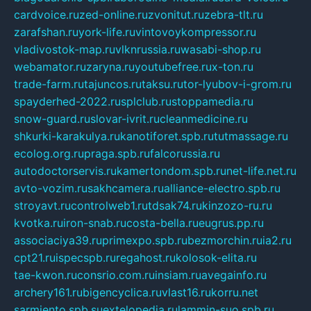
cardvoice.ru
zed-online.ru
zvonitut.ru
zebra-tlt.ru
zarafshan.ru
york-life.ru
vintovoykompressor.ru
vladivostok-map.ru
vlknrussia.ru
wasabi-shop.ru
webamator.ru
zaryna.ru
youtubefree.ru
x-ton.ru
trade-farm.ru
tajuncos.ru
taksu.ru
tor-lyubov-i-grom.ru
spayderhed-2022.ru
splclub.ru
stoppamedia.ru
snow-guard.ru
slovar-ivrit.ru
cleanmedicine.ru
shkurki-karakulya.ru
kanotiforet.spb.ru
tutmassage.ru
ecolog.org.ru
praga.spb.ru
falcorussia.ru
autodoctorservis.ru
kamertondom.spb.ru
net-life.net.ru
avto-vozim.ru
sakhcamera.ru
alliance-electro.spb.ru
stroyavt.ru
controlweb1.ru
tdsak74.ru
kinzozo-ru.ru
kvotka.ru
iron-snab.ru
costa-bella.ru
eugrus.pp.ru
associaciya39.ru
primexpo.spb.ru
bezmorchin.ru
ia2.ru
cpt21.ru
ispecspb.ru
regahost.ru
kolosok-elita.ru
tae-kwon.ru
consrio.com.ru
insiam.ru
avegainfo.ru
archery161.ru
bigencyclica.ru
vlast16.ru
korru.net
sarmiento.spb.su
extelopedia.ru
lammin-suo.spb.ru