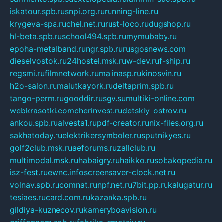
iskatour.spb.ru
snpi.org.ru
running-line.ru
krygeva-spa.ru
chel.net.ru
rust-loco.ru
dugshop.ru
hl-beta.spb.ru
school494.spb.ru
mymubaby.ru
epoha-metalband.ru
ngr.spb.ru
rusgosnews.com
dieselvostok.ru
24hostel.msk.ru
w-dev.ru
f-ship.ru
regsmi.ru
filmnetwork.ru
malinasp.ru
kinosvin.ru
h2o-salon.ru
malutkayork.ru
deltaprim.spb.ru
tango-perm.ru
gooddir.ru
sgv.su
multiki-online.com
webkrasotki.com
cherinvest.ru
detskiy-ostrov.ru
ankou.spb.ru
alvesta1.ru
pdf-creator.ru
nix-files.org.ru
sakhatoday.ru
elektrikersymboler.ru
sputnikyes.ru
golf2club.msk.ru
aeforums.ru
zallclub.ru
multimodal.msk.ru
habaigry.ru
haikko.ru
sobakopedia.ru
isz-fest.ru
ewnc.info
screensaver-clock.net.ru
volnav.spb.ru
comnat.ru
npf.net.ru
7bit.pp.ru
kalugatur.ru
tesiaes.ru
card.com.ru
kazanka.spb.ru
gildiya-kuznecov.ru
kameryboavision.ru