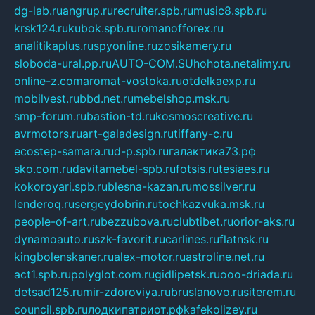
dg-lab.ru
angrup.ru
recruiter.spb.ru
music8.spb.ru
krsk124.ru
kubok.spb.ru
romanofforex.ru
analitikaplus.ru
spyonline.ru
zosikamery.ru
sloboda-ural.pp.ru
AUTO-COM.SU
hohota.net
alimy.ru
online-z.com
aromat-vostoka.ru
otdelkaexp.ru
mobilvest.ru
bbd.net.ru
mebelshop.msk.ru
smp-forum.ru
bastion-td.ru
kosmoscreative.ru
avrmotors.ru
art-galadesign.ru
tiffany-c.ru
ecostep-samara.ru
d-p.spb.ru
галактика73.рф
sko.com.ru
davitamebel-spb.ru
fotsis.ru
tesiaes.ru
kokoroyari.spb.ru
blesna-kazan.ru
mossilver.ru
lenderoq.ru
sergeydobrin.ru
tochkazvuka.msk.ru
people-of-art.ru
bezzubova.ru
clubtibet.ru
orior-aks.ru
dynamoauto.ru
szk-favorit.ru
carlines.ru
flatnsk.ru
kingbolenskaner.ru
alex-motor.ru
astroline.net.ru
act1.spb.ru
polyglot.com.ru
gidlipetsk.ru
ooo-driada.ru
detsad125.ru
mir-zdoroviya.ru
bruslanovo.ru
siterem.ru
council.spb.ru
лодкипатриот.рф
kafekolizey.ru