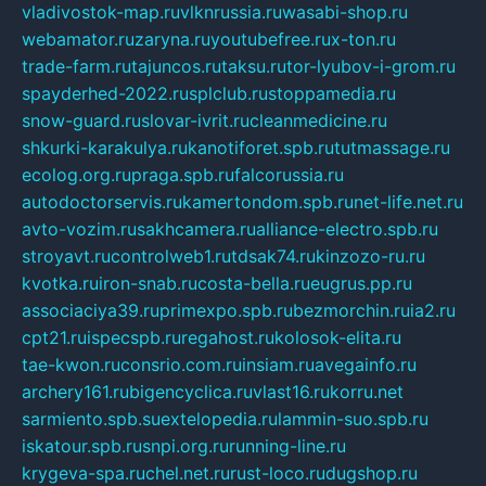
vladivostok-map.ru
vlknrussia.ru
wasabi-shop.ru
webamator.ru
zaryna.ru
youtubefree.ru
x-ton.ru
trade-farm.ru
tajuncos.ru
taksu.ru
tor-lyubov-i-grom.ru
spayderhed-2022.ru
splclub.ru
stoppamedia.ru
snow-guard.ru
slovar-ivrit.ru
cleanmedicine.ru
shkurki-karakulya.ru
kanotiforet.spb.ru
tutmassage.ru
ecolog.org.ru
praga.spb.ru
falcorussia.ru
autodoctorservis.ru
kamertondom.spb.ru
net-life.net.ru
avto-vozim.ru
sakhcamera.ru
alliance-electro.spb.ru
stroyavt.ru
controlweb1.ru
tdsak74.ru
kinzozo-ru.ru
kvotka.ru
iron-snab.ru
costa-bella.ru
eugrus.pp.ru
associaciya39.ru
primexpo.spb.ru
bezmorchin.ru
ia2.ru
cpt21.ru
ispecspb.ru
regahost.ru
kolosok-elita.ru
tae-kwon.ru
consrio.com.ru
insiam.ru
avegainfo.ru
archery161.ru
bigencyclica.ru
vlast16.ru
korru.net
sarmiento.spb.su
extelopedia.ru
lammin-suo.spb.ru
iskatour.spb.ru
snpi.org.ru
running-line.ru
krygeva-spa.ru
chel.net.ru
rust-loco.ru
dugshop.ru