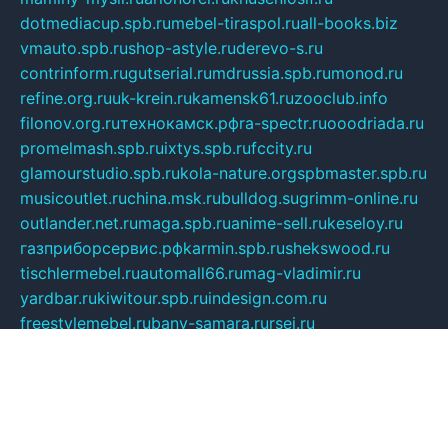
dotmediacup.spb.ru
mebel-tiraspol.ru
all-books.biz
vmauto.spb.ru
shop-astyle.ru
derevo-s.ru
contrinform.ru
gutserial.ru
mdrussia.spb.ru
monod.ru
refine.org.ru
uk-krein.ru
kamensk61.ru
zooclub.info
filonov.org.ru
технокамск.рф
ra-spectr.ru
ooodriada.ru
promelmash.spb.ru
ixtys.spb.ru
fccity.ru
glamourstudio.spb.ru
kola-nature.org
spbmaster.spb.ru
musicoutlet.ru
china.msk.ru
bulldog.su
grimm-online.ru
outlander.net.ru
maga.spb.ru
anime-sell.ru
keseloy.ru
газприборсервис.рф
karmin.spb.ru
shekswood.ru
tischlermebel.ru
automall66.ru
mag-vladimir.ru
yardbar.ru
kiwitour.spb.ru
indesign.com.ru
freestylemebel.ru
bany-samara.ru
rsei.ru
naidisvoyput.ru
mgsn-invest.ru
ipkamerasannce.ru
alicante-house.ru
ibelka74.ru
cozyhouse.info
vlkargalev-studio.ru
700mb.ru
figura-ufa.ru
alina-live.ru
belarusiannews.ru
womenknow.ru
dos-vniimk.ru