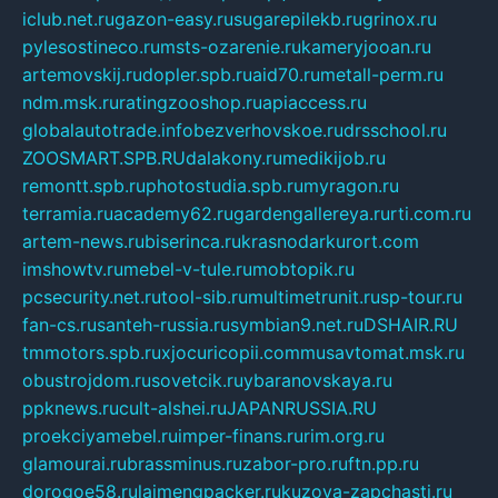
iclub.net.ru
gazon-easy.ru
sugarepilekb.ru
grinox.ru
pylesostineco.ru
msts-ozarenie.ru
kameryjooan.ru
artemovskij.ru
dopler.spb.ru
aid70.ru
metall-perm.ru
ndm.msk.ru
ratingzooshop.ru
apiaccess.ru
globalautotrade.info
bezverhovskoe.ru
drsschool.ru
ZOOSMART.SPB.RU
dalakony.ru
medikijob.ru
remontt.spb.ru
photostudia.spb.ru
myragon.ru
terramia.ru
academy62.ru
gardengallereya.ru
rti.com.ru
artem-news.ru
biserinca.ru
krasnodarkurort.com
imshowtv.ru
mebel-v-tule.ru
mobtopik.ru
pcsecurity.net.ru
tool-sib.ru
multimetrunit.ru
sp-tour.ru
fan-cs.ru
santeh-russia.ru
symbian9.net.ru
DSHAIR.RU
tmmotors.spb.ru
xjocuricopii.com
musavtomat.msk.ru
obustrojdom.ru
sovetcik.ru
ybaranovskaya.ru
ppknews.ru
cult-alshei.ru
JAPANRUSSIA.RU
proekciyamebel.ru
imper-finans.ru
rim.org.ru
glamourai.ru
brassminus.ru
zabor-pro.ru
ftn.pp.ru
dorogoe58.ru
laimengpacker.ru
kuzova-zapchasti.ru