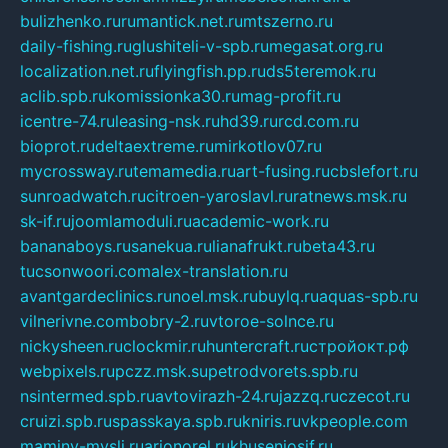
bulizhenko.ru
rumantick.net.ru
mtszerno.ru
daily-fishing.ru
glushiteli-v-spb.ru
megasat.org.ru
localization.net.ru
flyingfish.pp.ru
ds5teremok.ru
aclib.spb.ru
komissionka30.ru
mag-profit.ru
icentre-74.ru
leasing-nsk.ru
hd39.ru
rcd.com.ru
bioprot.ru
deltaextreme.ru
mirkotlov07.ru
mycrossway.ru
temamedia.ru
art-fusing.ru
cbslefort.ru
sunroadwatch.ru
citroen-yaroslavl.ru
ratnews.msk.ru
sk-if.ru
joomlamoduli.ru
academic-work.ru
bananaboys.ru
sanekua.ru
lianafrukt.ru
beta43.ru
tucsonwoori.com
alex-translation.ru
avantgardeclinics.ru
noel.msk.ru
buylq.ru
aquas-spb.ru
vilnerivne.com
bobry-2.ru
vtoroe-solnce.ru
nickysheen.ru
clockmir.ru
huntercraft.ru
стройокт.рф
webpixels.ru
pczz.msk.su
petrodvorets.spb.ru
nsintermed.spb.ru
avtovirazh-24.ru
jazzq.ru
czecot.ru
cruizi.spb.ru
spasskaya.spb.ru
kniris.ru
vkpeople.com
maminy-mysli.ru
arionorel.ru
khuseniosif.ru