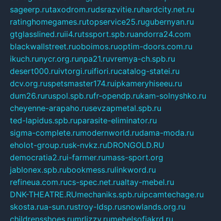
sageerp.ru
taxodrom.ru
dsrazvitie.ru
hardcity.net.ru
ratinghomegames.ru
topservice25.ru
gubernyan.ru
gtglasslined.ru
ii4.ru
tssport.spb.ru
andorra24.com
blackwallstreet.ru
oboimos.ru
optim-doors.com.ru
ikuch.ru
nycr.org.ru
npa21.ru
vremya-ch.spb.ru
desert000.ru
ivtorgi.ru
ifiori.ru
catalog-statei.ru
dcv.org.ru
spetsmaster174.ru
ipkameryhiseeu.ru
dum26.ru
ruspol.spb.ru
fr-opendp.ru
kam-solnyshko.ru
cheyenne-arapaho.ru
sevzapmetal.spb.ru
ted-lapidus.spb.ru
parasite-eliminator.ru
sigma-complete.ru
modernworld.ru
dama-moda.ru
eholot-group.ru
sk-nvkz.ru
DRONGOLD.RU
democratia2.ru
i-farmer.ru
mass-sport.org
jablonex.spb.ru
bookmess.ru
linkword.ru
refineua.com.ru
cs-spec.net.ru
altay-mebel.ru
DNK-THEATRE.RU
mechaniks.spb.ru
ipcamtechage.ru
skosta.ru
a-sun.ru
stroy-ldsp.ru
snowlands.org.ru
childrensshoes.ru
mrlizzy.ru
mebelsofiakrd.ru