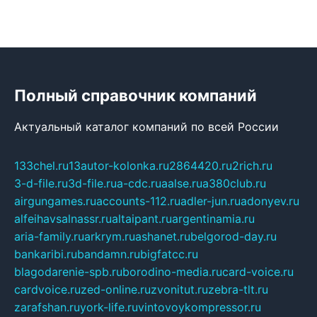
Полный справочник компаний
Актуальный каталог компаний по всей России
133chel.ru
13autor-kolonka.ru
2864420.ru
2rich.ru
3-d-file.ru
3d-file.ru
a-cdc.ru
aalse.ru
a380club.ru
airgungames.ru
accounts-112.ru
adler-jun.ru
adonyev.ru
alfeihavsalnassr.ru
altaipant.ru
argentinamia.ru
aria-family.ru
arkrym.ru
ashanet.ru
belgorod-day.ru
bankaribi.ru
bandamn.ru
bigfatcc.ru
blagodarenie-spb.ru
borodino-media.ru
card-voice.ru
cardvoice.ru
zed-online.ru
zvonitut.ru
zebra-tlt.ru
zarafshan.ru
york-life.ru
vintovoykompressor.ru