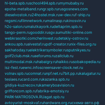
hl-beta.spb.ru
school494.spb.ru
mymubaby.ru
epoha-metalband.ru
ngr.spb.ru
rusgosnews.com
dieselvostok.ru
24hostel.msk.ru
w-dev.ru
f-ship.ru
regsmi.ru
filmnetwork.ru
malinasp.ru
kinosvin.ru
h2o-salon.ru
malutkayork.ru
deltaprim.spb.ru
tango-perm.ru
gooddir.ru
sgv.su
multiki-online.com
webkrasotki.com
cherinvest.ru
detskiy-ostrov.ru
ankou.spb.ru
alvesta1.ru
pdf-creator.ru
nix-files.org.ru
sakhatoday.ru
elektrikersymboler.ru
sputnikyes.ru
golf2club.msk.ru
aeforums.ru
zallclub.ru
multimodal.msk.ru
habaigry.ru
haikko.ru
sobakopedia.ru
isz-fest.ru
ewnc.info
screensaver-clock.net.ru
volnav.spb.ru
comnat.ru
npf.net.ru
7bit.pp.ru
kalugatur.ru
tesiaes.ru
card.com.ru
kazanka.spb.ru
gildiya-kuznecov.ru
kameryboavision.ru
griffoncom.spb.ru
fabrika-emotsiy.ru
PARK-MATROSOVA.RU
agat.spb.ru
avtoyurist-moskva1.ru
hardware.org.ru
схема-авто.рф