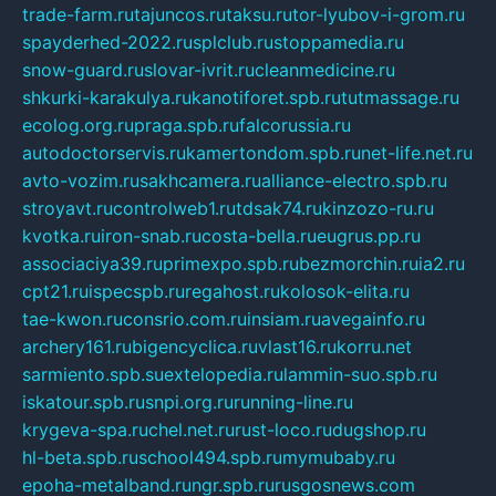
trade-farm.ru
tajuncos.ru
taksu.ru
tor-lyubov-i-grom.ru
spayderhed-2022.ru
splclub.ru
stoppamedia.ru
snow-guard.ru
slovar-ivrit.ru
cleanmedicine.ru
shkurki-karakulya.ru
kanotiforet.spb.ru
tutmassage.ru
ecolog.org.ru
praga.spb.ru
falcorussia.ru
autodoctorservis.ru
kamertondom.spb.ru
net-life.net.ru
avto-vozim.ru
sakhcamera.ru
alliance-electro.spb.ru
stroyavt.ru
controlweb1.ru
tdsak74.ru
kinzozo-ru.ru
kvotka.ru
iron-snab.ru
costa-bella.ru
eugrus.pp.ru
associaciya39.ru
primexpo.spb.ru
bezmorchin.ru
ia2.ru
cpt21.ru
ispecspb.ru
regahost.ru
kolosok-elita.ru
tae-kwon.ru
consrio.com.ru
insiam.ru
avegainfo.ru
archery161.ru
bigencyclica.ru
vlast16.ru
korru.net
sarmiento.spb.su
extelopedia.ru
lammin-suo.spb.ru
iskatour.spb.ru
snpi.org.ru
running-line.ru
krygeva-spa.ru
chel.net.ru
rust-loco.ru
dugshop.ru
hl-beta.spb.ru
school494.spb.ru
mymubaby.ru
epoha-metalband.ru
ngr.spb.ru
rusgosnews.com