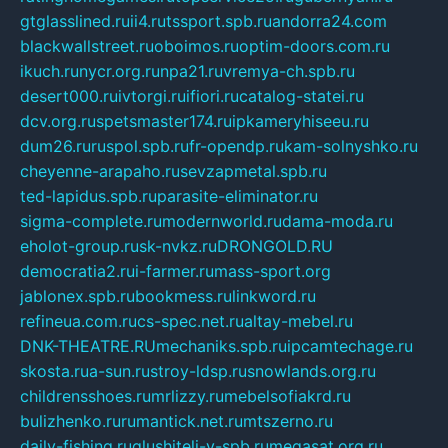
gtglasslined.ru
ii4.ru
tssport.spb.ru
andorra24.com
blackwallstreet.ru
oboimos.ru
optim-doors.com.ru
ikuch.ru
nycr.org.ru
npa21.ru
vremya-ch.spb.ru
desert000.ru
ivtorgi.ru
ifiori.ru
catalog-statei.ru
dcv.org.ru
spetsmaster174.ru
ipkameryhiseeu.ru
dum26.ru
ruspol.spb.ru
fr-opendp.ru
kam-solnyshko.ru
cheyenne-arapaho.ru
sevzapmetal.spb.ru
ted-lapidus.spb.ru
parasite-eliminator.ru
sigma-complete.ru
modernworld.ru
dama-moda.ru
eholot-group.ru
sk-nvkz.ru
DRONGOLD.RU
democratia2.ru
i-farmer.ru
mass-sport.org
jablonex.spb.ru
bookmess.ru
linkword.ru
refineua.com.ru
cs-spec.net.ru
altay-mebel.ru
DNK-THEATRE.RU
mechaniks.spb.ru
ipcamtechage.ru
skosta.ru
a-sun.ru
stroy-ldsp.ru
snowlands.org.ru
childrensshoes.ru
mrlizzy.ru
mebelsofiakrd.ru
bulizhenko.ru
rumantick.net.ru
mtszerno.ru
daily-fishing.ru
glushiteli-v-spb.ru
megasat.org.ru