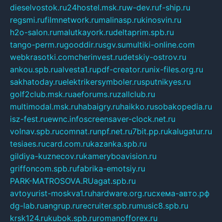
dieselvostok.ru
24hostel.msk.ru
w-dev.ru
f-ship.ru
regsmi.ru
filmnetwork.ru
malinasp.ru
kinosvin.ru
h2o-salon.ru
malutkayork.ru
deltaprim.spb.ru
tango-perm.ru
gooddir.ru
sgv.su
multiki-online.com
webkrasotki.com
cherinvest.ru
detskiy-ostrov.ru
ankou.spb.ru
alvesta1.ru
pdf-creator.ru
nix-files.org.ru
sakhatoday.ru
elektrikersymboler.ru
sputnikyes.ru
golf2club.msk.ru
aeforums.ru
zallclub.ru
multimodal.msk.ru
habaigry.ru
haikko.ru
sobakopedia.ru
isz-fest.ru
ewnc.info
screensaver-clock.net.ru
volnav.spb.ru
comnat.ru
npf.net.ru
7bit.pp.ru
kalugatur.ru
tesiaes.ru
card.com.ru
kazanka.spb.ru
gildiya-kuznecov.ru
kameryboavision.ru
griffoncom.spb.ru
fabrika-emotsiy.ru
PARK-MATROSOVA.RU
agat.spb.ru
avtoyurist-moskva1.ru
hardware.org.ru
схема-авто.рф
dg-lab.ru
angrup.ru
recruiter.spb.ru
music8.spb.ru
krsk124.ru
kubok.spb.ru
romanofforex.ru