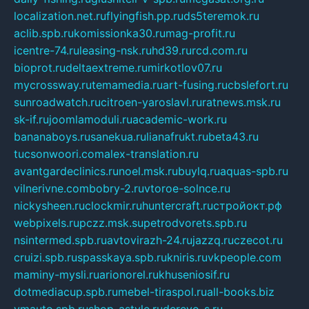
localization.net.ru
flyingfish.pp.ru
ds5teremok.ru
aclib.spb.ru
komissionka30.ru
mag-profit.ru
icentre-74.ru
leasing-nsk.ru
hd39.ru
rcd.com.ru
bioprot.ru
deltaextreme.ru
mirkotlov07.ru
mycrossway.ru
temamedia.ru
art-fusing.ru
cbslefort.ru
sunroadwatch.ru
citroen-yaroslavl.ru
ratnews.msk.ru
sk-if.ru
joomlamoduli.ru
academic-work.ru
bananaboys.ru
sanekua.ru
lianafrukt.ru
beta43.ru
tucsonwoori.com
alex-translation.ru
avantgardeclinics.ru
noel.msk.ru
buylq.ru
aquas-spb.ru
vilnerivne.com
bobry-2.ru
vtoroe-solnce.ru
nickysheen.ru
clockmir.ru
huntercraft.ru
стройокт.рф
webpixels.ru
pczz.msk.su
petrodvorets.spb.ru
nsintermed.spb.ru
avtovirazh-24.ru
jazzq.ru
czecot.ru
cruizi.spb.ru
spasskaya.spb.ru
kniris.ru
vkpeople.com
maminy-mysli.ru
arionorel.ru
khuseniosif.ru
dotmediacup.spb.ru
mebel-tiraspol.ru
all-books.biz
vmauto.spb.ru
shop-astyle.ru
derevo-s.ru