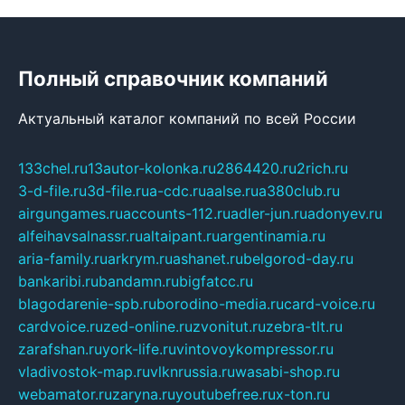
Полный справочник компаний
Актуальный каталог компаний по всей России
133chel.ru
13autor-kolonka.ru
2864420.ru
2rich.ru
3-d-file.ru
3d-file.ru
a-cdc.ru
aalse.ru
a380club.ru
airgungames.ru
accounts-112.ru
adler-jun.ru
adonyev.ru
alfeihavsalnassr.ru
altaipant.ru
argentinamia.ru
aria-family.ru
arkrym.ru
ashanet.ru
belgorod-day.ru
bankaribi.ru
bandamn.ru
bigfatcc.ru
blagodarenie-spb.ru
borodino-media.ru
card-voice.ru
cardvoice.ru
zed-online.ru
zvonitut.ru
zebra-tlt.ru
zarafshan.ru
york-life.ru
vintovoykompressor.ru
vladivostok-map.ru
vlknrussia.ru
wasabi-shop.ru
webamator.ru
zaryna.ru
youtubefree.ru
x-ton.ru