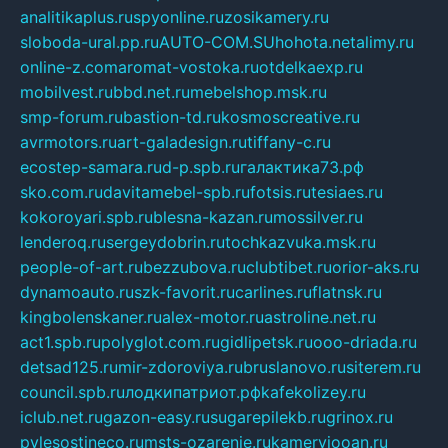
analitikaplus.ru
spyonline.ru
zosikamery.ru
sloboda-ural.pp.ru
AUTO-COM.SU
hohota.net
alimy.ru
online-z.com
aromat-vostoka.ru
otdelkaexp.ru
mobilvest.ru
bbd.net.ru
mebelshop.msk.ru
smp-forum.ru
bastion-td.ru
kosmoscreative.ru
avrmotors.ru
art-galadesign.ru
tiffany-c.ru
ecostep-samara.ru
d-p.spb.ru
галактика73.рф
sko.com.ru
davitamebel-spb.ru
fotsis.ru
tesiaes.ru
kokoroyari.spb.ru
blesna-kazan.ru
mossilver.ru
lenderoq.ru
sergeydobrin.ru
tochkazvuka.msk.ru
people-of-art.ru
bezzubova.ru
clubtibet.ru
orior-aks.ru
dynamoauto.ru
szk-favorit.ru
carlines.ru
flatnsk.ru
kingbolenskaner.ru
alex-motor.ru
astroline.net.ru
act1.spb.ru
polyglot.com.ru
gidlipetsk.ru
ooo-driada.ru
detsad125.ru
mir-zdoroviya.ru
bruslanovo.ru
siterem.ru
council.spb.ru
лодкипатриот.рф
kafekolizey.ru
iclub.net.ru
gazon-easy.ru
sugarepilekb.ru
grinox.ru
pylesostineco.ru
msts-ozarenie.ru
kameryjooan.ru