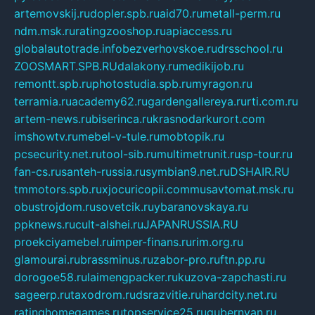
artemovskij.ru
dopler.spb.ru
aid70.ru
metall-perm.ru
ndm.msk.ru
ratingzooshop.ru
apiaccess.ru
globalautotrade.info
bezverhovskoe.ru
drsschool.ru
ZOOSMART.SPB.RU
dalakony.ru
medikijob.ru
remontt.spb.ru
photostudia.spb.ru
myragon.ru
terramia.ru
academy62.ru
gardengallereya.ru
rti.com.ru
artem-news.ru
biserinca.ru
krasnodarkurort.com
imshowtv.ru
mebel-v-tule.ru
mobtopik.ru
pcsecurity.net.ru
tool-sib.ru
multimetrunit.ru
sp-tour.ru
fan-cs.ru
santeh-russia.ru
symbian9.net.ru
DSHAIR.RU
tmmotors.spb.ru
xjocuricopii.com
musavtomat.msk.ru
obustrojdom.ru
sovetcik.ru
ybaranovskaya.ru
ppknews.ru
cult-alshei.ru
JAPANRUSSIA.RU
proekciyamebel.ru
imper-finans.ru
rim.org.ru
glamourai.ru
brassminus.ru
zabor-pro.ru
ftn.pp.ru
dorogoe58.ru
laimengpacker.ru
kuzova-zapchasti.ru
sageerp.ru
taxodrom.ru
dsrazvitie.ru
hardcity.net.ru
ratinghomegames.ru
topservice25.ru
gubernyan.ru