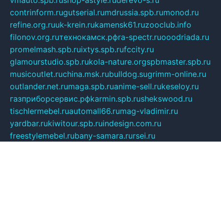
contrinform.ru
gutserial.ru
mdrussia.spb.ru
monod.ru
refine.org.ru
uk-krein.ru
kamensk61.ru
zooclub.info
filonov.org.ru
технокамск.рф
ra-spectr.ru
ooodriada.ru
promelmash.spb.ru
ixtys.spb.ru
fccity.ru
glamourstudio.spb.ru
kola-nature.org
spbmaster.spb.ru
musicoutlet.ru
china.msk.ru
bulldog.su
grimm-online.ru
outlander.net.ru
maga.spb.ru
anime-sell.ru
keseloy.ru
газприборсервис.рф
karmin.spb.ru
shekswood.ru
tischlermebel.ru
automall66.ru
mag-vladimir.ru
yardbar.ru
kiwitour.spb.ru
indesign.com.ru
freestylemebel.ru
bany-samara.ru
rsei.ru
naidisvoyput.ru
mgsn-invest.ru
ipkamerasannce.ru
alicante-house.ru
ibelka74.ru
cozyhouse.info
vlkargalev-studio.ru
700mb.ru
figura-ufa.ru
alina-live.ru
belarusiannews.ru
womenknow.ru
dos-vniimk.ru
sega.net.ru
dv.net.ru
phenomenonsofhistory.com
telesputnik.net.ru
wall.pp.ru
pylesosroidmi.ru