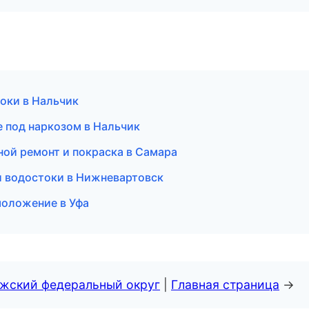
оки в Нальчик
е под наркозом в Нальчик
ной ремонт и покраска в Самара
и водостоки в Нижневартовск
моложение в Уфа
лжский федеральный округ
|
Главная страница
→