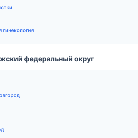
истки
я гинекология
лжский федеральный округ
Новгород
од