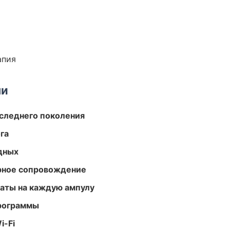
апия
ми
следнего поколения
га
одных
урное сопровождение
аты на каждую ампулу
программы
i-Fi