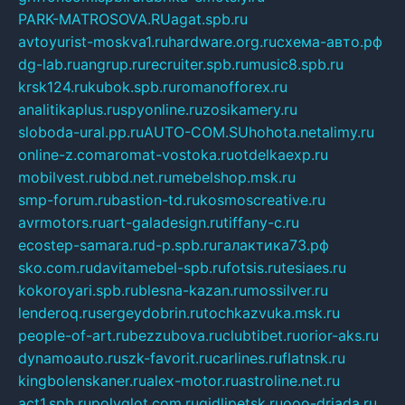
PARK-MATROSOVA.RU
agat.spb.ru
avtoyurist-moskva1.ru
hardware.org.ru
схема-авто.рф
dg-lab.ru
angrup.ru
recruiter.spb.ru
music8.spb.ru
krsk124.ru
kubok.spb.ru
romanofforex.ru
analitikaplus.ru
spyonline.ru
zosikamery.ru
sloboda-ural.pp.ru
AUTO-COM.SU
hohota.net
alimy.ru
online-z.com
aromat-vostoka.ru
otdelkaexp.ru
mobilvest.ru
bbd.net.ru
mebelshop.msk.ru
smp-forum.ru
bastion-td.ru
kosmoscreative.ru
avrmotors.ru
art-galadesign.ru
tiffany-c.ru
ecostep-samara.ru
d-p.spb.ru
галактика73.рф
sko.com.ru
davitamebel-spb.ru
fotsis.ru
tesiaes.ru
kokoroyari.spb.ru
blesna-kazan.ru
mossilver.ru
lenderoq.ru
sergeydobrin.ru
tochkazvuka.msk.ru
people-of-art.ru
bezzubova.ru
clubtibet.ru
orior-aks.ru
dynamoauto.ru
szk-favorit.ru
carlines.ru
flatnsk.ru
kingbolenskaner.ru
alex-motor.ru
astroline.net.ru
act1.spb.ru
polyglot.com.ru
gidlipetsk.ru
ooo-driada.ru