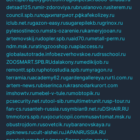
detsad125.ru
mir-zdoroviya.ru
bruslanovo.ru
siterem.ru
council.spb.ru
лодкипатриот.рф
kafekolizey.ru
iclub.net.ru
gazon-easy.ru
sugarepilekb.ru
grinox.ru
pylesostineco.ru
msts-ozarenie.ru
kameryjooan.ru
artemovskij.ru
dopler.spb.ru
aid70.ru
metall-perm.ru
ndm.msk.ru
ratingzooshop.ru
apiaccess.ru
globalautotrade.info
bezverhovskoe.ru
drsschool.ru
ZOOSMART.SPB.RU
dalakony.ru
medikijob.ru
remontt.spb.ru
photostudia.spb.ru
myragon.ru
terramia.ru
academy62.ru
gardengallereya.ru
rti.com.ru
artem-news.ru
biserinca.ru
krasnodarkurort.com
imshowtv.ru
mebel-v-tule.ru
mobtopik.ru
pcsecurity.net.ru
tool-sib.ru
multimetrunit.ru
sp-tour.ru
fan-cs.ru
santeh-russia.ru
symbian9.net.ru
DSHAIR.RU
tmmotors.spb.ru
xjocuricopii.com
musavtomat.msk.ru
obustrojdom.ru
sovetcik.ru
ybaranovskaya.ru
ppknews.ru
cult-alshei.ru
JAPANRUSSIA.RU
proekciyamebel.ru
imper-finans.ru
rim.org.ru