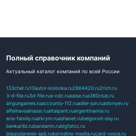
Полный справочник компаний
Актуальный каталог компаний по всей России
133chel.ru
13autor-kolonka.ru
2864420.ru
2rich.ru
3-d-file.ru
3d-file.ru
a-cdc.ru
aalse.ru
a380club.ru
airgungames.ru
accounts-112.ru
adler-jun.ru
adonyev.ru
alfeihavsalnassr.ru
altaipant.ru
argentinamia.ru
aria-family.ru
arkrym.ru
ashanet.ru
belgorod-day.ru
bankaribi.ru
bandamn.ru
bigfatcc.ru
blagodarenie-spb.ru
borodino-media.ru
card-voice.ru