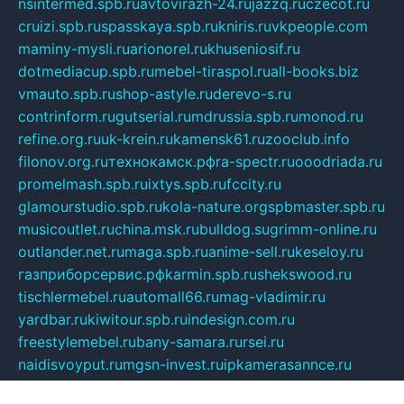
nsintermed.spb.ru
avtovirazh-24.ru
jazzq.ru
czecot.ru
cruizi.spb.ru
spasskaya.spb.ru
kniris.ru
vkpeople.com
maminy-mysli.ru
arionorel.ru
khuseniosif.ru
dotmediacup.spb.ru
mebel-tiraspol.ru
all-books.biz
vmauto.spb.ru
shop-astyle.ru
derevo-s.ru
contrinform.ru
gutserial.ru
mdrussia.spb.ru
monod.ru
refine.org.ru
uk-krein.ru
kamensk61.ru
zooclub.info
filonov.org.ru
технокамск.рф
ra-spectr.ru
ooodriada.ru
promelmash.spb.ru
ixtys.spb.ru
fccity.ru
glamourstudio.spb.ru
kola-nature.org
spbmaster.spb.ru
musicoutlet.ru
china.msk.ru
bulldog.su
grimm-online.ru
outlander.net.ru
maga.spb.ru
anime-sell.ru
keseloy.ru
газприборсервис.рф
karmin.spb.ru
shekswood.ru
tischlermebel.ru
automall66.ru
mag-vladimir.ru
yardbar.ru
kiwitour.spb.ru
indesign.com.ru
freestylemebel.ru
bany-samara.ru
rsei.ru
naidisvoyput.ru
mgsn-invest.ru
ipkamerasannce.ru
alicante-house.ru
ibelka74.ru
cozyhouse.info