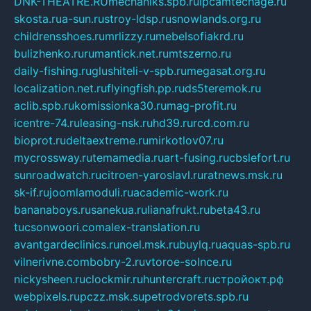
DNK-THEATRE.RU
mechaniks.spb.ru
ipcamtechage.ru
skosta.ru
a-sun.ru
stroy-ldsp.ru
snowlands.org.ru
childrensshoes.ru
mrlizzy.ru
mebelsofiakrd.ru
bulizhenko.ru
rumantick.net.ru
mtszerno.ru
daily-fishing.ru
glushiteli-v-spb.ru
megasat.org.ru
localization.net.ru
flyingfish.pp.ru
ds5teremok.ru
aclib.spb.ru
komissionka30.ru
mag-profit.ru
icentre-74.ru
leasing-nsk.ru
hd39.ru
rcd.com.ru
bioprot.ru
deltaextreme.ru
mirkotlov07.ru
mycrossway.ru
temamedia.ru
art-fusing.ru
cbslefort.ru
sunroadwatch.ru
citroen-yaroslavl.ru
ratnews.msk.ru
sk-if.ru
joomlamoduli.ru
academic-work.ru
bananaboys.ru
sanekua.ru
lianafrukt.ru
beta43.ru
tucsonwoori.com
alex-translation.ru
avantgardeclinics.ru
noel.msk.ru
buylq.ru
aquas-spb.ru
vilnerivne.com
bobry-2.ru
vtoroe-solnce.ru
nickysheen.ru
clockmir.ru
huntercraft.ru
стройокт.рф
webpixels.ru
pczz.msk.su
petrodvorets.spb.ru