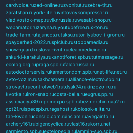
cardvoice.ru
zed-online.ru
zvonitut.ru
zebra-tlt.ru
zarafshan.ru
york-life.ru
vintovoykompressor.ru
vladivostok-map.ru
vlknrussia.ru
wasabi-shop.ru
webamator.ru
zaryna.ru
youtubefree.ru
x-ton.ru
trade-farm.ru
tajuncos.ru
taksu.ru
tor-lyubov-i-grom.ru
spayderhed-2022.ru
splclub.ru
stoppamedia.ru
snow-guard.ru
slovar-ivrit.ru
cleanmedicine.ru
shkurki-karakulya.ru
kanotiforet.spb.ru
tutmassage.ru
ecolog.org.ru
praga.spb.ru
falcorussia.ru
autodoctorservis.ru
kamertondom.spb.ru
net-life.net.ru
avto-vozim.ru
sakhcamera.ru
alliance-electro.spb.ru
stroyavt.ru
controlweb1.ru
tdsak74.ru
kinzozo-ru.ru
kvotka.ru
iron-snab.ru
costa-bella.ru
eugrus.pp.ru
associaciya39.ru
primexpo.spb.ru
bezmorchin.ru
ia2.ru
cpt21.ru
ispecspb.ru
regahost.ru
kolosok-elita.ru
tae-kwon.ru
consrio.com.ru
insiam.ru
avegainfo.ru
archery161.ru
bigencyclica.ru
vlast16.ru
korru.net
sarmiento.spb.su
extelopedia.ru
lammin-suo.spb.ru