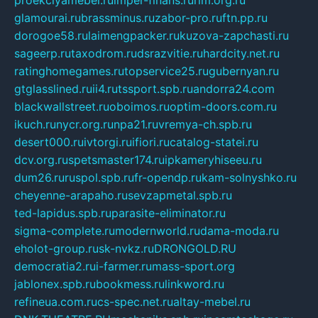
glamourai.ru
brassminus.ru
zabor-pro.ru
ftn.pp.ru
dorogoe58.ru
laimengpacker.ru
kuzova-zapchasti.ru
sageerp.ru
taxodrom.ru
dsrazvitie.ru
hardcity.net.ru
ratinghomegames.ru
topservice25.ru
gubernyan.ru
gtglasslined.ru
ii4.ru
tssport.spb.ru
andorra24.com
blackwallstreet.ru
oboimos.ru
optim-doors.com.ru
ikuch.ru
nycr.org.ru
npa21.ru
vremya-ch.spb.ru
desert000.ru
ivtorgi.ru
ifiori.ru
catalog-statei.ru
dcv.org.ru
spetsmaster174.ru
ipkameryhiseeu.ru
dum26.ru
ruspol.spb.ru
fr-opendp.ru
kam-solnyshko.ru
cheyenne-arapaho.ru
sevzapmetal.spb.ru
ted-lapidus.spb.ru
parasite-eliminator.ru
sigma-complete.ru
modernworld.ru
dama-moda.ru
eholot-group.ru
sk-nvkz.ru
DRONGOLD.RU
democratia2.ru
i-farmer.ru
mass-sport.org
jablonex.spb.ru
bookmess.ru
linkword.ru
refineua.com.ru
cs-spec.net.ru
altay-mebel.ru