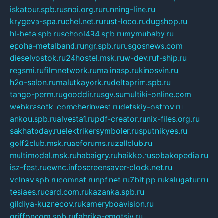
iskatour.spb.ru
snpi.org.ru
running-line.ru
krygeva-spa.ru
chel.net.ru
rust-loco.ru
dugshop.ru
hl-beta.spb.ru
school494.spb.ru
mymubaby.ru
epoha-metalband.ru
ngr.spb.ru
rusgosnews.com
dieselvostok.ru
24hostel.msk.ru
w-dev.ru
f-ship.ru
regsmi.ru
filmnetwork.ru
malinasp.ru
kinosvin.ru
h2o-salon.ru
malutkayork.ru
deltaprim.spb.ru
tango-perm.ru
gooddir.ru
sgv.su
multiki-online.com
webkrasotki.com
cherinvest.ru
detskiy-ostrov.ru
ankou.spb.ru
alvesta1.ru
pdf-creator.ru
nix-files.org.ru
sakhatoday.ru
elektrikersymboler.ru
sputnikyes.ru
golf2club.msk.ru
aeforums.ru
zallclub.ru
multimodal.msk.ru
habaigry.ru
haikko.ru
sobakopedia.ru
isz-fest.ru
ewnc.info
screensaver-clock.net.ru
volnav.spb.ru
comnat.ru
npf.net.ru
7bit.pp.ru
kalugatur.ru
tesiaes.ru
card.com.ru
kazanka.spb.ru
gildiya-kuznecov.ru
kameryboavision.ru
griffoncom.spb.ru
fabrika-emotsiy.ru