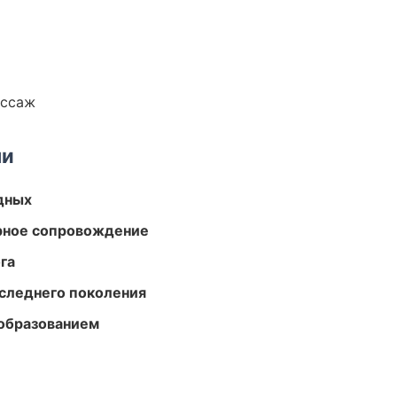
ассаж
ми
одных
урное сопровождение
га
следнего поколения
образованием