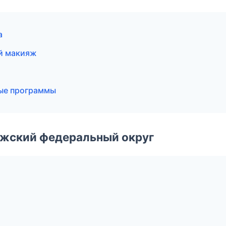
а
ый макияж
ные программы
лжский федеральный округ