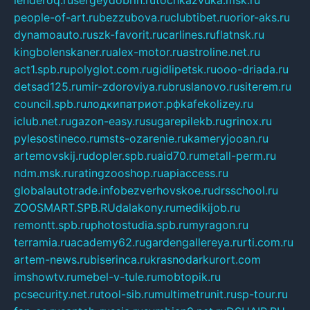
lenderoq.ru
sergeydobrin.ru
tochkazvuka.msk.ru
people-of-art.ru
bezzubova.ru
clubtibet.ru
orior-aks.ru
dynamoauto.ru
szk-favorit.ru
carlines.ru
flatnsk.ru
kingbolenskaner.ru
alex-motor.ru
astroline.net.ru
act1.spb.ru
polyglot.com.ru
gidlipetsk.ru
ooo-driada.ru
detsad125.ru
mir-zdoroviya.ru
bruslanovo.ru
siterem.ru
council.spb.ru
лодкипатриот.рф
kafekolizey.ru
iclub.net.ru
gazon-easy.ru
sugarepilekb.ru
grinox.ru
pylesostineco.ru
msts-ozarenie.ru
kameryjooan.ru
artemovskij.ru
dopler.spb.ru
aid70.ru
metall-perm.ru
ndm.msk.ru
ratingzooshop.ru
apiaccess.ru
globalautotrade.info
bezverhovskoe.ru
drsschool.ru
ZOOSMART.SPB.RU
dalakony.ru
medikijob.ru
remontt.spb.ru
photostudia.spb.ru
myragon.ru
terramia.ru
academy62.ru
gardengallereya.ru
rti.com.ru
artem-news.ru
biserinca.ru
krasnodarkurort.com
imshowtv.ru
mebel-v-tule.ru
mobtopik.ru
pcsecurity.net.ru
tool-sib.ru
multimetrunit.ru
sp-tour.ru