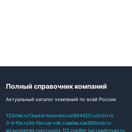
Полный справочник компаний
Актуальный каталог компаний по всей России
133chel.ru
13autor-kolonka.ru
2864420.ru
2rich.ru
3-d-file.ru
3d-file.ru
a-cdc.ru
aalse.ru
a380club.ru
airgungames.ru
accounts-112.ru
adler-jun.ru
adonyev.ru