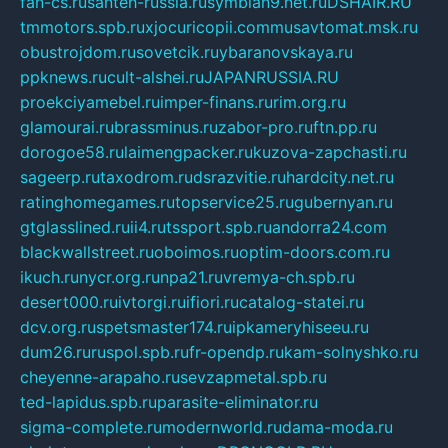
fan-cs.ru
santeh-russia.ru
symbian9.net.ru
DSHAIR.RU
tmmotors.spb.ru
xjocuricopii.com
musavtomat.msk.ru
obustrojdom.ru
sovetcik.ru
ybaranovskaya.ru
ppknews.ru
cult-alshei.ru
JAPANRUSSIA.RU
proekciyamebel.ru
imper-finans.ru
rim.org.ru
glamourai.ru
brassminus.ru
zabor-pro.ru
ftn.pp.ru
dorogoe58.ru
laimengpacker.ru
kuzova-zapchasti.ru
sageerp.ru
taxodrom.ru
dsrazvitie.ru
hardcity.net.ru
ratinghomegames.ru
topservice25.ru
gubernyan.ru
gtglasslined.ru
ii4.ru
tssport.spb.ru
andorra24.com
blackwallstreet.ru
oboimos.ru
optim-doors.com.ru
ikuch.ru
nycr.org.ru
npa21.ru
vremya-ch.spb.ru
desert000.ru
ivtorgi.ru
ifiori.ru
catalog-statei.ru
dcv.org.ru
spetsmaster174.ru
ipkameryhiseeu.ru
dum26.ru
ruspol.spb.ru
fr-opendp.ru
kam-solnyshko.ru
cheyenne-arapaho.ru
sevzapmetal.spb.ru
ted-lapidus.spb.ru
parasite-eliminator.ru
sigma-complete.ru
modernworld.ru
dama-moda.ru