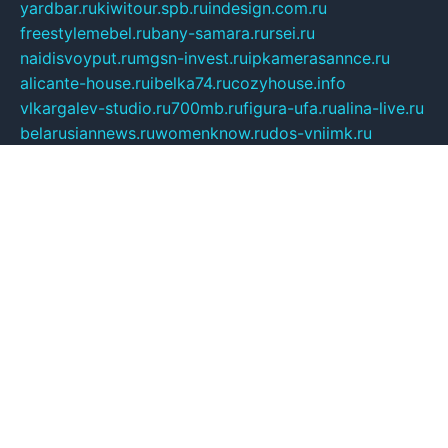
yardbar.ru
kiwitour.spb.ru
indesign.com.ru
freestylemebel.ru
bany-samara.ru
rsei.ru
naidisvoyput.ru
mgsn-invest.ru
ipkamerasannce.ru
alicante-house.ru
ibelka74.ru
cozyhouse.info
vlkargalev-studio.ru
700mb.ru
figura-ufa.ru
alina-live.ru
belarusiannews.ru
womenknow.ru
dos-vniimk.ru
sega.net.ru
dv.net.ru
phenomenonsofhistory.com
telesputnik.net.ru
wall.pp.ru
pylesosroidmi.ru
gtc-clan.ru
cligs.ru
bibikazap.ru
popova.org.ru
netwhistler.spb.ru
bellvil.ru
bonzon.ru
iss-vladik.ru
defiparis.net.ru
las-gryzas.ru
amku.ru
electednews.spb.ru
feather.org.ru
spar72.ru
tankiigri.ru
dominus.com.ru
ibtree.ru
sanykool.pp.ru
unixlib.org.ru
menatep.spb.ru
gartenterrassen.ru
printeka.ru
skvozilka.com.ru
parkovka-pub.ru
lovemobi.ru
art-ru.ru
emulatorz.com.ru
alucomp.com.ru
tatforum.com.ru
alternativa-profi.ru
dermakler.ru
artsurvey.ru
aredir.ru
khimspas.ru
centr-maxi.ru
2018r.ru