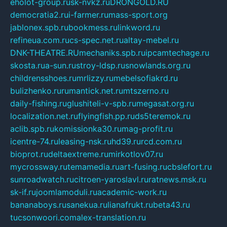
eholot-group.ru
sk-nvkz.ru
DRONGOLD.RU
democratia2.ru
i-farmer.ru
mass-sport.org
jablonex.spb.ru
bookmess.ru
linkword.ru
refineua.com.ru
cs-spec.net.ru
altay-mebel.ru
DNK-THEATRE.RU
mechaniks.spb.ru
ipcamtechage.ru
skosta.ru
a-sun.ru
stroy-ldsp.ru
snowlands.org.ru
childrensshoes.ru
mrlizzy.ru
mebelsofiakrd.ru
bulizhenko.ru
rumantick.net.ru
mtszerno.ru
daily-fishing.ru
glushiteli-v-spb.ru
megasat.org.ru
localization.net.ru
flyingfish.pp.ru
ds5teremok.ru
aclib.spb.ru
komissionka30.ru
mag-profit.ru
icentre-74.ru
leasing-nsk.ru
hd39.ru
rcd.com.ru
bioprot.ru
deltaextreme.ru
mirkotlov07.ru
mycrossway.ru
temamedia.ru
art-fusing.ru
cbslefort.ru
sunroadwatch.ru
citroen-yaroslavl.ru
ratnews.msk.ru
sk-if.ru
joomlamoduli.ru
academic-work.ru
bananaboys.ru
sanekua.ru
lianafrukt.ru
beta43.ru
tucsonwoori.com
alex-translation.ru