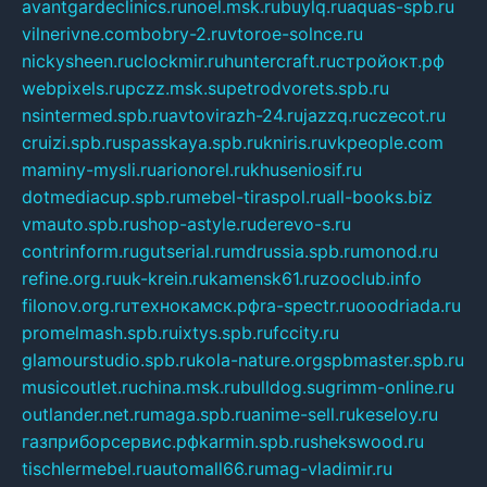
avantgardeclinics.ru
noel.msk.ru
buylq.ru
aquas-spb.ru
vilnerivne.com
bobry-2.ru
vtoroe-solnce.ru
nickysheen.ru
clockmir.ru
huntercraft.ru
стройокт.рф
webpixels.ru
pczz.msk.su
petrodvorets.spb.ru
nsintermed.spb.ru
avtovirazh-24.ru
jazzq.ru
czecot.ru
cruizi.spb.ru
spasskaya.spb.ru
kniris.ru
vkpeople.com
maminy-mysli.ru
arionorel.ru
khuseniosif.ru
dotmediacup.spb.ru
mebel-tiraspol.ru
all-books.biz
vmauto.spb.ru
shop-astyle.ru
derevo-s.ru
contrinform.ru
gutserial.ru
mdrussia.spb.ru
monod.ru
refine.org.ru
uk-krein.ru
kamensk61.ru
zooclub.info
filonov.org.ru
технокамск.рф
ra-spectr.ru
ooodriada.ru
promelmash.spb.ru
ixtys.spb.ru
fccity.ru
glamourstudio.spb.ru
kola-nature.org
spbmaster.spb.ru
musicoutlet.ru
china.msk.ru
bulldog.su
grimm-online.ru
outlander.net.ru
maga.spb.ru
anime-sell.ru
keseloy.ru
газприборсервис.рф
karmin.spb.ru
shekswood.ru
tischlermebel.ru
automall66.ru
mag-vladimir.ru