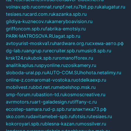
volnav.spb.ru
comnat.ru
npf.net.ru
7bit.pp.ru
kalugatur.ru
tesiaes.ru
card.com.ru
kazanka.spb.ru
gildiya-kuznecov.ru
kameryboavision.ru
griffoncom.spb.ru
fabrika-emotsiy.ru
PARK-MATROSOVA.RU
agat.spb.ru
avtoyurist-moskva1.ru
hardware.org.ru
схема-авто.рф
dg-lab.ru
angrup.ru
recruiter.spb.ru
music8.spb.ru
krsk124.ru
kubok.spb.ru
romanofforex.ru
analitikaplus.ru
spyonline.ru
zosikamery.ru
sloboda-ural.pp.ru
AUTO-COM.SU
hohota.net
alimy.ru
online-z.com
aromat-vostoka.ru
otdelkaexp.ru
mobilvest.ru
bbd.net.ru
mebelshop.msk.ru
smp-forum.ru
bastion-td.ru
kosmoscreative.ru
avrmotors.ru
art-galadesign.ru
tiffany-c.ru
ecostep-samara.ru
d-p.spb.ru
галактика73.рф
sko.com.ru
davitamebel-spb.ru
fotsis.ru
tesiaes.ru
kokoroyari.spb.ru
blesna-kazan.ru
mossilver.ru