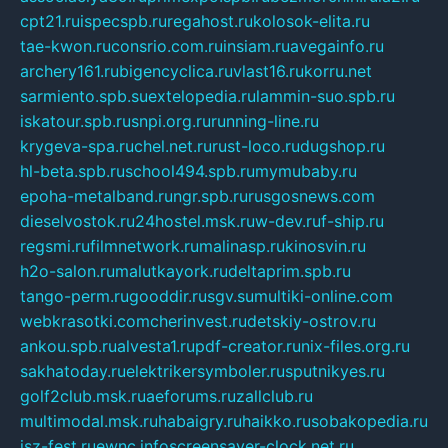
cpt21.ru
ispecspb.ru
regahost.ru
kolosok-elita.ru
tae-kwon.ru
consrio.com.ru
insiam.ru
avegainfo.ru
archery161.ru
bigencyclica.ru
vlast16.ru
korru.net
sarmiento.spb.su
extelopedia.ru
lammin-suo.spb.ru
iskatour.spb.ru
snpi.org.ru
running-line.ru
krygeva-spa.ru
chel.net.ru
rust-loco.ru
dugshop.ru
hl-beta.spb.ru
school494.spb.ru
mymubaby.ru
epoha-metalband.ru
ngr.spb.ru
rusgosnews.com
dieselvostok.ru
24hostel.msk.ru
w-dev.ru
f-ship.ru
regsmi.ru
filmnetwork.ru
malinasp.ru
kinosvin.ru
h2o-salon.ru
malutkayork.ru
deltaprim.spb.ru
tango-perm.ru
gooddir.ru
sgv.su
multiki-online.com
webkrasotki.com
cherinvest.ru
detskiy-ostrov.ru
ankou.spb.ru
alvesta1.ru
pdf-creator.ru
nix-files.org.ru
sakhatoday.ru
elektrikersymboler.ru
sputnikyes.ru
golf2club.msk.ru
aeforums.ru
zallclub.ru
multimodal.msk.ru
habaigry.ru
haikko.ru
sobakopedia.ru
isz-fest.ru
ewnc.info
screensaver-clock.net.ru