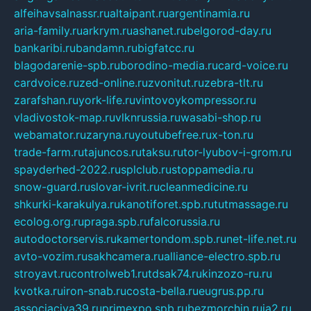
alfeihavsalnassr.ru
altaipant.ru
argentinamia.ru
aria-family.ru
arkrym.ru
ashanet.ru
belgorod-day.ru
bankaribi.ru
bandamn.ru
bigfatcc.ru
blagodarenie-spb.ru
borodino-media.ru
card-voice.ru
cardvoice.ru
zed-online.ru
zvonitut.ru
zebra-tlt.ru
zarafshan.ru
york-life.ru
vintovoykompressor.ru
vladivostok-map.ru
vlknrussia.ru
wasabi-shop.ru
webamator.ru
zaryna.ru
youtubefree.ru
x-ton.ru
trade-farm.ru
tajuncos.ru
taksu.ru
tor-lyubov-i-grom.ru
spayderhed-2022.ru
splclub.ru
stoppamedia.ru
snow-guard.ru
slovar-ivrit.ru
cleanmedicine.ru
shkurki-karakulya.ru
kanotiforet.spb.ru
tutmassage.ru
ecolog.org.ru
praga.spb.ru
falcorussia.ru
autodoctorservis.ru
kamertondom.spb.ru
net-life.net.ru
avto-vozim.ru
sakhcamera.ru
alliance-electro.spb.ru
stroyavt.ru
controlweb1.ru
tdsak74.ru
kinzozo-ru.ru
kvotka.ru
iron-snab.ru
costa-bella.ru
eugrus.pp.ru
associaciya39.ru
primexpo.spb.ru
bezmorchin.ru
ia2.ru