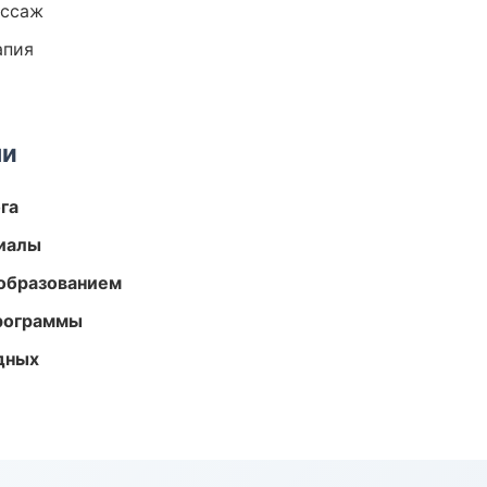
ассаж
апия
ми
га
риалы
образованием
программы
одных