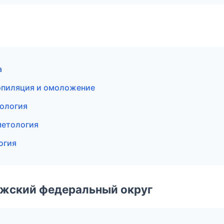
а
 эпиляция и омоложение
тология
метология
огия
лжский федеральный округ