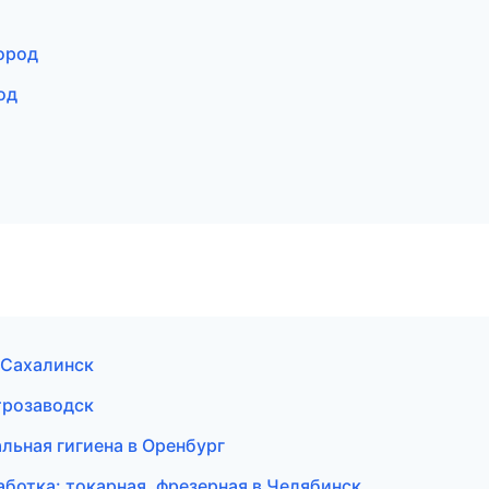
ород
од
-Сахалинск
трозаводск
льная гигиена в Оренбург
ботка: токарная, фрезерная в Челябинск