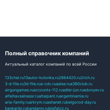
Полный справочник компаний
Актуальный каталог компаний по всей России
133chel.ru
13autor-kolonka.ru
2864420.ru
2rich.ru
3-d-file.ru
3d-file.ru
a-cdc.ru
aalse.ru
a380club.ru
airgungames.ru
accounts-112.ru
adler-jun.ru
adonyev.ru
alfeihavsalnassr.ru
altaipant.ru
argentinamia.ru
aria-family.ru
arkrym.ru
ashanet.ru
belgorod-day.ru
bankaribi.ru
bandamn.ru
bigfatcc.ru