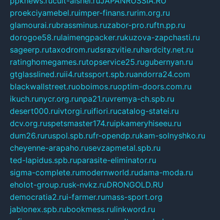
ppknews.ru
cult-alshei.ru
JAPANRUSSIA.RU
proekciyamebel.ru
imper-finans.ru
rim.org.ru
glamourai.ru
brassminus.ru
zabor-pro.ru
ftn.pp.ru
dorogoe58.ru
laimengpacker.ru
kuzova-zapchasti.ru
sageerp.ru
taxodrom.ru
dsrazvitie.ru
hardcity.net.ru
ratinghomegames.ru
topservice25.ru
gubernyan.ru
gtglasslined.ru
ii4.ru
tssport.spb.ru
andorra24.com
blackwallstreet.ru
oboimos.ru
optim-doors.com.ru
ikuch.ru
nycr.org.ru
npa21.ru
vremya-ch.spb.ru
desert000.ru
ivtorgi.ru
ifiori.ru
catalog-statei.ru
dcv.org.ru
spetsmaster174.ru
ipkameryhiseeu.ru
dum26.ru
ruspol.spb.ru
fr-opendp.ru
kam-solnyshko.ru
cheyenne-arapaho.ru
sevzapmetal.spb.ru
ted-lapidus.spb.ru
parasite-eliminator.ru
sigma-complete.ru
modernworld.ru
dama-moda.ru
eholot-group.ru
sk-nvkz.ru
DRONGOLD.RU
democratia2.ru
i-farmer.ru
mass-sport.org
jablonex.spb.ru
bookmess.ru
linkword.ru