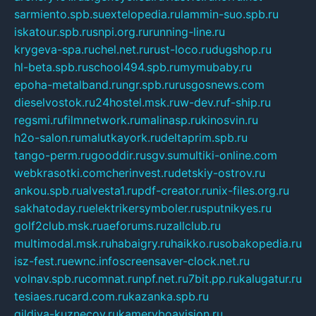
sarmiento.spb.su
extelopedia.ru
lammin-suo.spb.ru
iskatour.spb.ru
snpi.org.ru
running-line.ru
krygeva-spa.ru
chel.net.ru
rust-loco.ru
dugshop.ru
hl-beta.spb.ru
school494.spb.ru
mymubaby.ru
epoha-metalband.ru
ngr.spb.ru
rusgosnews.com
dieselvostok.ru
24hostel.msk.ru
w-dev.ru
f-ship.ru
regsmi.ru
filmnetwork.ru
malinasp.ru
kinosvin.ru
h2o-salon.ru
malutkayork.ru
deltaprim.spb.ru
tango-perm.ru
gooddir.ru
sgv.su
multiki-online.com
webkrasotki.com
cherinvest.ru
detskiy-ostrov.ru
ankou.spb.ru
alvesta1.ru
pdf-creator.ru
nix-files.org.ru
sakhatoday.ru
elektrikersymboler.ru
sputnikyes.ru
golf2club.msk.ru
aeforums.ru
zallclub.ru
multimodal.msk.ru
habaigry.ru
haikko.ru
sobakopedia.ru
isz-fest.ru
ewnc.info
screensaver-clock.net.ru
volnav.spb.ru
comnat.ru
npf.net.ru
7bit.pp.ru
kalugatur.ru
tesiaes.ru
card.com.ru
kazanka.spb.ru
gildiya-kuznecov.ru
kameryboavision.ru