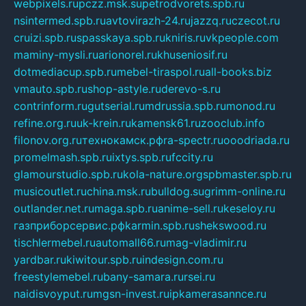
webpixels.ru
pczz.msk.su
petrodvorets.spb.ru
nsintermed.spb.ru
avtovirazh-24.ru
jazzq.ru
czecot.ru
cruizi.spb.ru
spasskaya.spb.ru
kniris.ru
vkpeople.com
maminy-mysli.ru
arionorel.ru
khuseniosif.ru
dotmediacup.spb.ru
mebel-tiraspol.ru
all-books.biz
vmauto.spb.ru
shop-astyle.ru
derevo-s.ru
contrinform.ru
gutserial.ru
mdrussia.spb.ru
monod.ru
refine.org.ru
uk-krein.ru
kamensk61.ru
zooclub.info
filonov.org.ru
технокамск.рф
ra-spectr.ru
ooodriada.ru
promelmash.spb.ru
ixtys.spb.ru
fccity.ru
glamourstudio.spb.ru
kola-nature.org
spbmaster.spb.ru
musicoutlet.ru
china.msk.ru
bulldog.su
grimm-online.ru
outlander.net.ru
maga.spb.ru
anime-sell.ru
keseloy.ru
газприборсервис.рф
karmin.spb.ru
shekswood.ru
tischlermebel.ru
automall66.ru
mag-vladimir.ru
yardbar.ru
kiwitour.spb.ru
indesign.com.ru
freestylemebel.ru
bany-samara.ru
rsei.ru
naidisvoyput.ru
mgsn-invest.ru
ipkamerasannce.ru