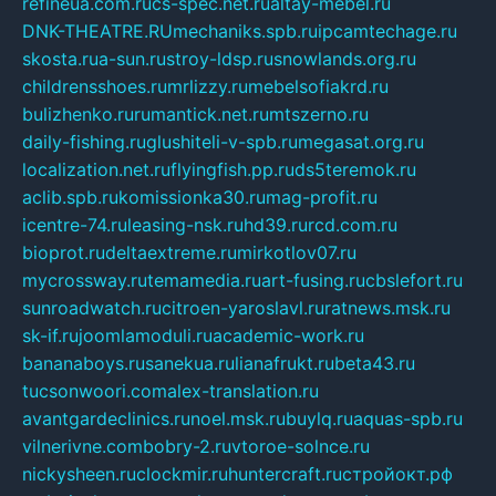
refineua.com.ru
cs-spec.net.ru
altay-mebel.ru
DNK-THEATRE.RU
mechaniks.spb.ru
ipcamtechage.ru
skosta.ru
a-sun.ru
stroy-ldsp.ru
snowlands.org.ru
childrensshoes.ru
mrlizzy.ru
mebelsofiakrd.ru
bulizhenko.ru
rumantick.net.ru
mtszerno.ru
daily-fishing.ru
glushiteli-v-spb.ru
megasat.org.ru
localization.net.ru
flyingfish.pp.ru
ds5teremok.ru
aclib.spb.ru
komissionka30.ru
mag-profit.ru
icentre-74.ru
leasing-nsk.ru
hd39.ru
rcd.com.ru
bioprot.ru
deltaextreme.ru
mirkotlov07.ru
mycrossway.ru
temamedia.ru
art-fusing.ru
cbslefort.ru
sunroadwatch.ru
citroen-yaroslavl.ru
ratnews.msk.ru
sk-if.ru
joomlamoduli.ru
academic-work.ru
bananaboys.ru
sanekua.ru
lianafrukt.ru
beta43.ru
tucsonwoori.com
alex-translation.ru
avantgardeclinics.ru
noel.msk.ru
buylq.ru
aquas-spb.ru
vilnerivne.com
bobry-2.ru
vtoroe-solnce.ru
nickysheen.ru
clockmir.ru
huntercraft.ru
стройокт.рф