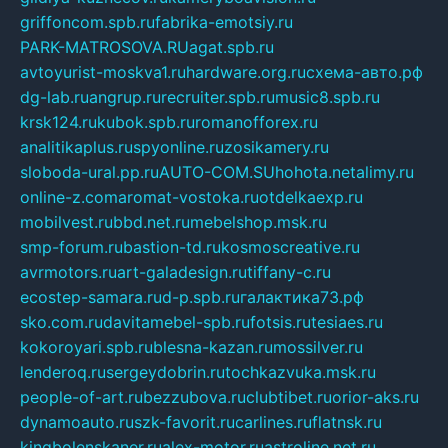
griffoncom.spb.ru
fabrika-emotsiy.ru
PARK-MATROSOVA.RU
agat.spb.ru
avtoyurist-moskva1.ru
hardware.org.ru
схема-авто.рф
dg-lab.ru
angrup.ru
recruiter.spb.ru
music8.spb.ru
krsk124.ru
kubok.spb.ru
romanofforex.ru
analitikaplus.ru
spyonline.ru
zosikamery.ru
sloboda-ural.pp.ru
AUTO-COM.SU
hohota.net
alimy.ru
online-z.com
aromat-vostoka.ru
otdelkaexp.ru
mobilvest.ru
bbd.net.ru
mebelshop.msk.ru
smp-forum.ru
bastion-td.ru
kosmoscreative.ru
avrmotors.ru
art-galadesign.ru
tiffany-c.ru
ecostep-samara.ru
d-p.spb.ru
галактика73.рф
sko.com.ru
davitamebel-spb.ru
fotsis.ru
tesiaes.ru
kokoroyari.spb.ru
blesna-kazan.ru
mossilver.ru
lenderoq.ru
sergeydobrin.ru
tochkazvuka.msk.ru
people-of-art.ru
bezzubova.ru
clubtibet.ru
orior-aks.ru
dynamoauto.ru
szk-favorit.ru
carlines.ru
flatnsk.ru
kingbolenskaner.ru
alex-motor.ru
astroline.net.ru