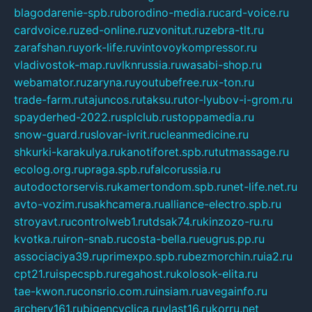
blagodarenie-spb.ru
borodino-media.ru
card-voice.ru
cardvoice.ru
zed-online.ru
zvonitut.ru
zebra-tlt.ru
zarafshan.ru
york-life.ru
vintovoykompressor.ru
vladivostok-map.ru
vlknrussia.ru
wasabi-shop.ru
webamator.ru
zaryna.ru
youtubefree.ru
x-ton.ru
trade-farm.ru
tajuncos.ru
taksu.ru
tor-lyubov-i-grom.ru
spayderhed-2022.ru
splclub.ru
stoppamedia.ru
snow-guard.ru
slovar-ivrit.ru
cleanmedicine.ru
shkurki-karakulya.ru
kanotiforet.spb.ru
tutmassage.ru
ecolog.org.ru
praga.spb.ru
falcorussia.ru
autodoctorservis.ru
kamertondom.spb.ru
net-life.net.ru
avto-vozim.ru
sakhcamera.ru
alliance-electro.spb.ru
stroyavt.ru
controlweb1.ru
tdsak74.ru
kinzozo-ru.ru
kvotka.ru
iron-snab.ru
costa-bella.ru
eugrus.pp.ru
associaciya39.ru
primexpo.spb.ru
bezmorchin.ru
ia2.ru
cpt21.ru
ispecspb.ru
regahost.ru
kolosok-elita.ru
tae-kwon.ru
consrio.com.ru
insiam.ru
avegainfo.ru
archery161.ru
bigencyclica.ru
vlast16.ru
korru.net