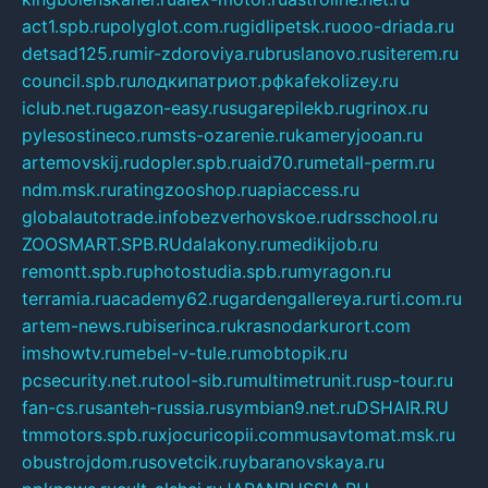
act1.spb.ru
polyglot.com.ru
gidlipetsk.ru
ooo-driada.ru
detsad125.ru
mir-zdoroviya.ru
bruslanovo.ru
siterem.ru
council.spb.ru
лодкипатриот.рф
kafekolizey.ru
iclub.net.ru
gazon-easy.ru
sugarepilekb.ru
grinox.ru
pylesostineco.ru
msts-ozarenie.ru
kameryjooan.ru
artemovskij.ru
dopler.spb.ru
aid70.ru
metall-perm.ru
ndm.msk.ru
ratingzooshop.ru
apiaccess.ru
globalautotrade.info
bezverhovskoe.ru
drsschool.ru
ZOOSMART.SPB.RU
dalakony.ru
medikijob.ru
remontt.spb.ru
photostudia.spb.ru
myragon.ru
terramia.ru
academy62.ru
gardengallereya.ru
rti.com.ru
artem-news.ru
biserinca.ru
krasnodarkurort.com
imshowtv.ru
mebel-v-tule.ru
mobtopik.ru
pcsecurity.net.ru
tool-sib.ru
multimetrunit.ru
sp-tour.ru
fan-cs.ru
santeh-russia.ru
symbian9.net.ru
DSHAIR.RU
tmmotors.spb.ru
xjocuricopii.com
musavtomat.msk.ru
obustrojdom.ru
sovetcik.ru
ybaranovskaya.ru