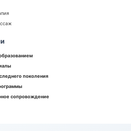
апия
ассаж
ми
образованием
риалы
следнего поколения
программы
урное сопровождение