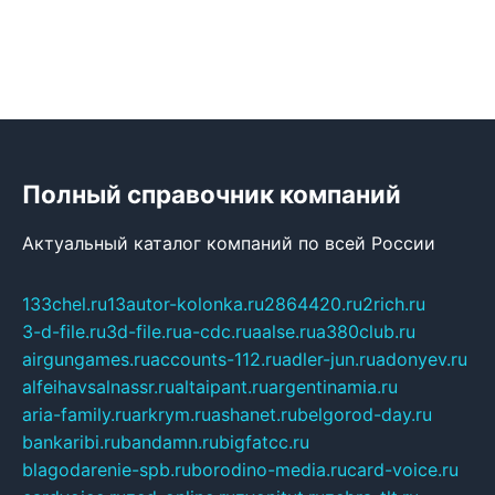
Полный справочник компаний
Актуальный каталог компаний по всей России
133chel.ru
13autor-kolonka.ru
2864420.ru
2rich.ru
3-d-file.ru
3d-file.ru
a-cdc.ru
aalse.ru
a380club.ru
airgungames.ru
accounts-112.ru
adler-jun.ru
adonyev.ru
alfeihavsalnassr.ru
altaipant.ru
argentinamia.ru
aria-family.ru
arkrym.ru
ashanet.ru
belgorod-day.ru
bankaribi.ru
bandamn.ru
bigfatcc.ru
blagodarenie-spb.ru
borodino-media.ru
card-voice.ru