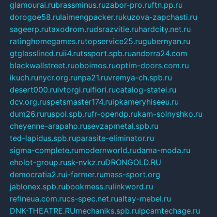
glamourai.ru
brassminus.ru
zabor-pro.ru
ftn.pp.ru
dorogoe58.ru
laimengpacker.ru
kuzova-zapchasti.ru
sageerp.ru
taxodrom.ru
dsrazvitie.ru
hardcity.net.ru
ratinghomegames.ru
topservice25.ru
gubernyan.ru
gtglasslined.ru
ii4.ru
tssport.spb.ru
andorra24.com
blackwallstreet.ru
oboimos.ru
optim-doors.com.ru
ikuch.ru
nycr.org.ru
npa21.ru
vremya-ch.spb.ru
desert000.ru
ivtorgi.ru
ifiori.ru
catalog-statei.ru
dcv.org.ru
spetsmaster174.ru
ipkameryhiseeu.ru
dum26.ru
ruspol.spb.ru
fr-opendp.ru
kam-solnyshko.ru
cheyenne-arapaho.ru
sevzapmetal.spb.ru
ted-lapidus.spb.ru
parasite-eliminator.ru
sigma-complete.ru
modernworld.ru
dama-moda.ru
eholot-group.ru
sk-nvkz.ru
DRONGOLD.RU
democratia2.ru
i-farmer.ru
mass-sport.org
jablonex.spb.ru
bookmess.ru
linkword.ru
refineua.com.ru
cs-spec.net.ru
altay-mebel.ru
DNK-THEATRE.RU
mechaniks.spb.ru
ipcamtechage.ru