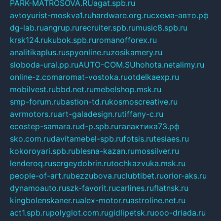
PARK-MATROSOVA.RU
agat.spb.ru
avtoyurist-moskva1.ru
hardware.org.ru
схема-авто.рф
dg-lab.ru
angrup.ru
recruiter.spb.ru
music8.spb.ru
krsk124.ru
kubok.spb.ru
romanofforex.ru
analitikaplus.ru
spyonline.ru
zosikamery.ru
sloboda-ural.pp.ru
AUTO-COM.SU
hohota.net
alimy.ru
online-z.com
aromat-vostoka.ru
otdelkaexp.ru
mobilvest.ru
bbd.net.ru
mebelshop.msk.ru
smp-forum.ru
bastion-td.ru
kosmoscreative.ru
avrmotors.ru
art-galadesign.ru
tiffany-c.ru
ecostep-samara.ru
d-p.spb.ru
галактика73.рф
sko.com.ru
davitamebel-spb.ru
fotsis.ru
tesiaes.ru
kokoroyari.spb.ru
blesna-kazan.ru
mossilver.ru
lenderoq.ru
sergeydobrin.ru
tochkazvuka.msk.ru
people-of-art.ru
bezzubova.ru
clubtibet.ru
orior-aks.ru
dynamoauto.ru
szk-favorit.ru
carlines.ru
flatnsk.ru
kingbolenskaner.ru
alex-motor.ru
astroline.net.ru
act1.spb.ru
polyglot.com.ru
gidlipetsk.ru
ooo-driada.ru