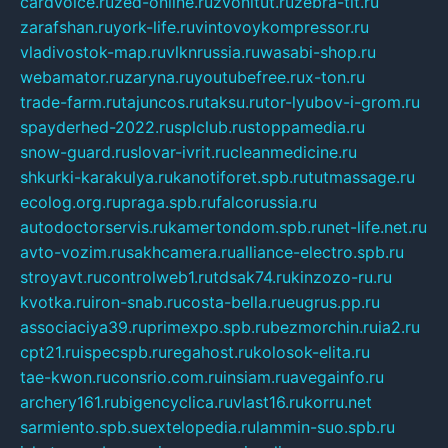
cardvoice.ru
zed-online.ru
zvonitut.ru
zebra-tlt.ru
zarafshan.ru
york-life.ru
vintovoykompressor.ru
vladivostok-map.ru
vlknrussia.ru
wasabi-shop.ru
webamator.ru
zaryna.ru
youtubefree.ru
x-ton.ru
trade-farm.ru
tajuncos.ru
taksu.ru
tor-lyubov-i-grom.ru
spayderhed-2022.ru
splclub.ru
stoppamedia.ru
snow-guard.ru
slovar-ivrit.ru
cleanmedicine.ru
shkurki-karakulya.ru
kanotiforet.spb.ru
tutmassage.ru
ecolog.org.ru
praga.spb.ru
falcorussia.ru
autodoctorservis.ru
kamertondom.spb.ru
net-life.net.ru
avto-vozim.ru
sakhcamera.ru
alliance-electro.spb.ru
stroyavt.ru
controlweb1.ru
tdsak74.ru
kinzozo-ru.ru
kvotka.ru
iron-snab.ru
costa-bella.ru
eugrus.pp.ru
associaciya39.ru
primexpo.spb.ru
bezmorchin.ru
ia2.ru
cpt21.ru
ispecspb.ru
regahost.ru
kolosok-elita.ru
tae-kwon.ru
consrio.com.ru
insiam.ru
avegainfo.ru
archery161.ru
bigencyclica.ru
vlast16.ru
korru.net
sarmiento.spb.su
extelopedia.ru
lammin-suo.spb.ru