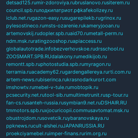
detsad125.ru
mir-zdoroviya.ru
bruslanovo.ru
siterem.ru
council.spb.ru
лодкипатриот.рф
kafekolizey.ru
iclub.net.ru
gazon-easy.ru
sugarepilekb.ru
grinox.ru
pylesostineco.ru
msts-ozarenie.ru
kameryjooan.ru
artemovskij.ru
dopler.spb.ru
aid70.ru
metall-perm.ru
ndm.msk.ru
ratingzooshop.ru
apiaccess.ru
globalautotrade.info
bezverhovskoe.ru
drsschool.ru
ZOOSMART.SPB.RU
dalakony.ru
medikijob.ru
remontt.spb.ru
photostudia.spb.ru
myragon.ru
terramia.ru
academy62.ru
gardengallereya.ru
rti.com.ru
artem-news.ru
biserinca.ru
krasnodarkurort.com
imshowtv.ru
mebel-v-tule.ru
mobtopik.ru
pcsecurity.net.ru
tool-sib.ru
multimetrunit.ru
sp-tour.ru
fan-cs.ru
santeh-russia.ru
symbian9.net.ru
DSHAIR.RU
tmmotors.spb.ru
xjocuricopii.com
musavtomat.msk.ru
obustrojdom.ru
sovetcik.ru
ybaranovskaya.ru
ppknews.ru
cult-alshei.ru
JAPANRUSSIA.RU
proekciyamebel.ru
imper-finans.ru
rim.org.ru