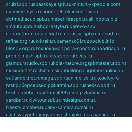
cruizi.spb.ru
spasskaya.spb.ru
kniris.ru
vkpeople.com
maminy-mysli.ru
arionorel.ru
khuseniosif.ru
dotmediacup.spb.ru
mebel-tiraspol.ru
all-books.biz
vmauto.spb.ru
shop-astyle.ru
derevo-s.ru
contrinform.ru
gutserial.ru
mdrussia.spb.ru
monod.ru
refine.org.ru
uk-krein.ru
kamensk61.ru
zooclub.info
filonov.org.ru
технокамск.рф
ra-spectr.ru
ooodriada.ru
promelmash.spb.ru
ixtys.spb.ru
fccity.ru
glamourstudio.spb.ru
kola-nature.org
spbmaster.spb.ru
musicoutlet.ru
china.msk.ru
bulldog.su
grimm-online.ru
outlander.net.ru
maga.spb.ru
anime-sell.ru
keseloy.ru
газприборсервис.рф
karmin.spb.ru
shekswood.ru
tischlermebel.ru
automall66.ru
mag-vladimir.ru
yardbar.ru
kiwitour.spb.ru
indesign.com.ru
freestylemebel.ru
bany-samara.ru
rsei.ru
naidisvoyput.ru
mgsn-invest.ru
ipkamerasannce.ru
alicante-house.ru
ibelka74.ru
cozyhouse.info
vlkargalev-studio.ru
700mb.ru
figura-ufa.ru
alina-live.ru