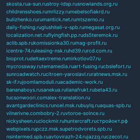
skosta.ru
a-sun.ru
stroy-ldsp.ru
snowlands.org.ru
childrensshoes.ru
mrlizzy.ru
mebelsofiakrd.ru
bulizhenko.ru
rumantick.net.ru
mtszerno.ru
daily-fishing.ru
glushiteli-v-spb.ru
megasat.org.ru
localization.net.ru
flyingfish.pp.ru
ds5teremok.ru
aclib.spb.ru
komissionka30.ru
mag-profit.ru
icentre-74.ru
leasing-nsk.ru
hd39.ru
rcd.com.ru
bioprot.ru
deltaextreme.ru
mirkotlov07.ru
mycrossway.ru
temamedia.ru
art-fusing.ru
cbslefort.ru
sunroadwatch.ru
citroen-yaroslavl.ru
ratnews.msk.ru
sk-if.ru
joomlamoduli.ru
academic-work.ru
bananaboys.ru
sanekua.ru
lianafrukt.ru
beta43.ru
tucsonwoori.com
alex-translation.ru
avantgardeclinics.ru
noel.msk.ru
buylq.ru
aquas-spb.ru
vilnerivne.com
bobry-2.ru
vtoroe-solnce.ru
nickysheen.ru
clockmir.ru
huntercraft.ru
стройокт.рф
webpixels.ru
pczz.msk.su
petrodvorets.spb.ru
nsintermed.spb.ru
avtovirazh-24.ru
jazzq.ru
czecot.ru