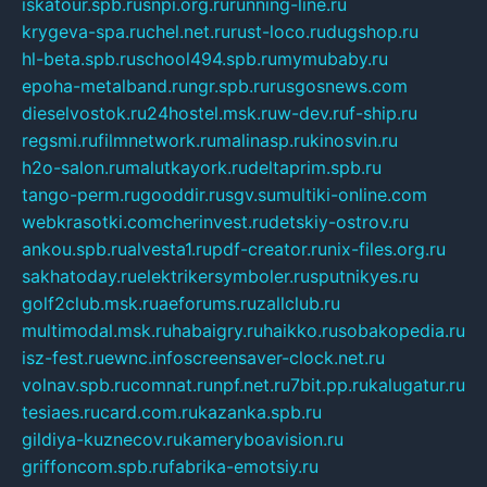
iskatour.spb.ru
snpi.org.ru
running-line.ru
krygeva-spa.ru
chel.net.ru
rust-loco.ru
dugshop.ru
hl-beta.spb.ru
school494.spb.ru
mymubaby.ru
epoha-metalband.ru
ngr.spb.ru
rusgosnews.com
dieselvostok.ru
24hostel.msk.ru
w-dev.ru
f-ship.ru
regsmi.ru
filmnetwork.ru
malinasp.ru
kinosvin.ru
h2o-salon.ru
malutkayork.ru
deltaprim.spb.ru
tango-perm.ru
gooddir.ru
sgv.su
multiki-online.com
webkrasotki.com
cherinvest.ru
detskiy-ostrov.ru
ankou.spb.ru
alvesta1.ru
pdf-creator.ru
nix-files.org.ru
sakhatoday.ru
elektrikersymboler.ru
sputnikyes.ru
golf2club.msk.ru
aeforums.ru
zallclub.ru
multimodal.msk.ru
habaigry.ru
haikko.ru
sobakopedia.ru
isz-fest.ru
ewnc.info
screensaver-clock.net.ru
volnav.spb.ru
comnat.ru
npf.net.ru
7bit.pp.ru
kalugatur.ru
tesiaes.ru
card.com.ru
kazanka.spb.ru
gildiya-kuznecov.ru
kameryboavision.ru
griffoncom.spb.ru
fabrika-emotsiy.ru