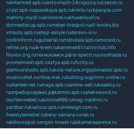
nsintermed.spb.ru
avtovirazh-24.ru
jazzq.ru
czecot.ru
cruizi.spb.ru
spasskaya.spb.ru
kniris.ru
vkpeople.com
maminy-mysli.ru
arionorel.ru
khuseniosif.ru
dotmediacup.spb.ru
mebel-tiraspol.ru
all-books.biz
vmauto.spb.ru
shop-astyle.ru
derevo-s.ru
contrinform.ru
gutserial.ru
mdrussia.spb.ru
monod.ru
refine.org.ru
uk-krein.ru
kamensk61.ru
zooclub.info
filonov.org.ru
технокамск.рф
ra-spectr.ru
ooodriada.ru
promelmash.spb.ru
ixtys.spb.ru
fccity.ru
glamourstudio.spb.ru
kola-nature.org
spbmaster.spb.ru
musicoutlet.ru
china.msk.ru
bulldog.su
grimm-online.ru
outlander.net.ru
maga.spb.ru
anime-sell.ru
keseloy.ru
газприборсервис.рф
karmin.spb.ru
shekswood.ru
tischlermebel.ru
automall66.ru
mag-vladimir.ru
yardbar.ru
kiwitour.spb.ru
indesign.com.ru
freestylemebel.ru
bany-samara.ru
rsei.ru
naidisvoyput.ru
mgsn-invest.ru
ipkamerasannce.ru
alicante-house.ru
ibelka74.ru
cozyhouse.info