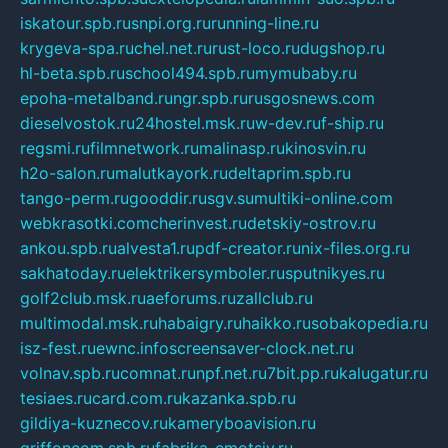
iskatour.spb.ru
snpi.org.ru
running-line.ru
krygeva-spa.ru
chel.net.ru
rust-loco.ru
dugshop.ru
hl-beta.spb.ru
school494.spb.ru
mymubaby.ru
epoha-metalband.ru
ngr.spb.ru
rusgosnews.com
dieselvostok.ru
24hostel.msk.ru
w-dev.ru
f-ship.ru
regsmi.ru
filmnetwork.ru
malinasp.ru
kinosvin.ru
h2o-salon.ru
malutkayork.ru
deltaprim.spb.ru
tango-perm.ru
gooddir.ru
sgv.su
multiki-online.com
webkrasotki.com
cherinvest.ru
detskiy-ostrov.ru
ankou.spb.ru
alvesta1.ru
pdf-creator.ru
nix-files.org.ru
sakhatoday.ru
elektrikersymboler.ru
sputnikyes.ru
golf2club.msk.ru
aeforums.ru
zallclub.ru
multimodal.msk.ru
habaigry.ru
haikko.ru
sobakopedia.ru
isz-fest.ru
ewnc.info
screensaver-clock.net.ru
volnav.spb.ru
comnat.ru
npf.net.ru
7bit.pp.ru
kalugatur.ru
tesiaes.ru
card.com.ru
kazanka.spb.ru
gildiya-kuznecov.ru
kameryboavision.ru