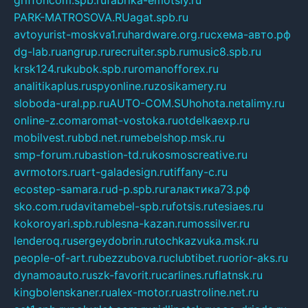
griffoncom.spb.ru
fabrika-emotsiy.ru
PARK-MATROSOVA.RU
agat.spb.ru
avtoyurist-moskva1.ru
hardware.org.ru
схема-авто.рф
dg-lab.ru
angrup.ru
recruiter.spb.ru
music8.spb.ru
krsk124.ru
kubok.spb.ru
romanofforex.ru
analitikaplus.ru
spyonline.ru
zosikamery.ru
sloboda-ural.pp.ru
AUTO-COM.SU
hohota.net
alimy.ru
online-z.com
aromat-vostoka.ru
otdelkaexp.ru
mobilvest.ru
bbd.net.ru
mebelshop.msk.ru
smp-forum.ru
bastion-td.ru
kosmoscreative.ru
avrmotors.ru
art-galadesign.ru
tiffany-c.ru
ecostep-samara.ru
d-p.spb.ru
галактика73.рф
sko.com.ru
davitamebel-spb.ru
fotsis.ru
tesiaes.ru
kokoroyari.spb.ru
blesna-kazan.ru
mossilver.ru
lenderoq.ru
sergeydobrin.ru
tochkazvuka.msk.ru
people-of-art.ru
bezzubova.ru
clubtibet.ru
orior-aks.ru
dynamoauto.ru
szk-favorit.ru
carlines.ru
flatnsk.ru
kingbolenskaner.ru
alex-motor.ru
astroline.net.ru