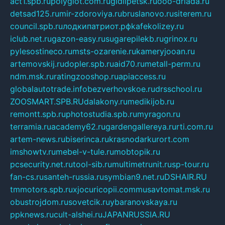
act1.spb.ru
polyglot.com.ru
gidlipetsk.ru
ooo-driada.ru
detsad125.ru
mir-zdoroviya.ru
bruslanovo.ru
siterem.ru
council.spb.ru
лодкипатриот.рф
kafekolizey.ru
iclub.net.ru
gazon-easy.ru
sugarepilekb.ru
grinox.ru
pylesostineco.ru
msts-ozarenie.ru
kameryjooan.ru
artemovskij.ru
dopler.spb.ru
aid70.ru
metall-perm.ru
ndm.msk.ru
ratingzooshop.ru
apiaccess.ru
globalautotrade.info
bezverhovskoe.ru
drsschool.ru
ZOOSMART.SPB.RU
dalakony.ru
medikijob.ru
remontt.spb.ru
photostudia.spb.ru
myragon.ru
terramia.ru
academy62.ru
gardengallereya.ru
rti.com.ru
artem-news.ru
biserinca.ru
krasnodarkurort.com
imshowtv.ru
mebel-v-tule.ru
mobtopik.ru
pcsecurity.net.ru
tool-sib.ru
multimetrunit.ru
sp-tour.ru
fan-cs.ru
santeh-russia.ru
symbian9.net.ru
DSHAIR.RU
tmmotors.spb.ru
xjocuricopii.com
musavtomat.msk.ru
obustrojdom.ru
sovetcik.ru
ybaranovskaya.ru
ppknews.ru
cult-alshei.ru
JAPANRUSSIA.RU