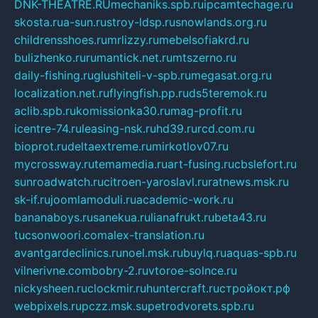
DNK-THEATRE.RU
mechaniks.spb.ru
ipcamtechage.ru
skosta.ru
a-sun.ru
stroy-ldsp.ru
snowlands.org.ru
childrensshoes.ru
mrlizzy.ru
mebelsofiakrd.ru
bulizhenko.ru
rumantick.net.ru
mtszerno.ru
daily-fishing.ru
glushiteli-v-spb.ru
megasat.org.ru
localization.net.ru
flyingfish.pp.ru
ds5teremok.ru
aclib.spb.ru
komissionka30.ru
mag-profit.ru
icentre-74.ru
leasing-nsk.ru
hd39.ru
rcd.com.ru
bioprot.ru
deltaextreme.ru
mirkotlov07.ru
mycrossway.ru
temamedia.ru
art-fusing.ru
cbslefort.ru
sunroadwatch.ru
citroen-yaroslavl.ru
ratnews.msk.ru
sk-if.ru
joomlamoduli.ru
academic-work.ru
bananaboys.ru
sanekua.ru
lianafrukt.ru
beta43.ru
tucsonwoori.com
alex-translation.ru
avantgardeclinics.ru
noel.msk.ru
buylq.ru
aquas-spb.ru
vilnerivne.com
bobry-2.ru
vtoroe-solnce.ru
nickysheen.ru
clockmir.ru
huntercraft.ru
стройокт.рф
webpixels.ru
pczz.msk.su
petrodvorets.spb.ru