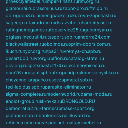
proekciyamebel.ru
imper-finans.ru
rim.org.ru
glamourai.ru
brassminus.ru
zabor-pro.ru
ftn.pp.ru
dorogoe58.ru
laimengpacker.ru
kuzova-zapchasti.ru
sageerp.ru
taxodrom.ru
dsrazvitie.ru
hardcity.net.ru
ratinghomegames.ru
topservice25.ru
gubernyan.ru
gtglasslined.ru
ii4.ru
tssport.spb.ru
andorra24.com
blackwallstreet.ru
oboimos.ru
optim-doors.com.ru
ikuch.ru
nycr.org.ru
npa21.ru
vremya-ch.spb.ru
desert000.ru
ivtorgi.ru
ifiori.ru
catalog-statei.ru
dcv.org.ru
spetsmaster174.ru
ipkameryhiseeu.ru
dum26.ru
ruspol.spb.ru
fr-opendp.ru
kam-solnyshko.ru
cheyenne-arapaho.ru
sevzapmetal.spb.ru
ted-lapidus.spb.ru
parasite-eliminator.ru
sigma-complete.ru
modernworld.ru
dama-moda.ru
eholot-group.ru
sk-nvkz.ru
DRONGOLD.RU
democratia2.ru
i-farmer.ru
mass-sport.org
jablonex.spb.ru
bookmess.ru
linkword.ru
refineua.com.ru
cs-spec.net.ru
altay-mebel.ru