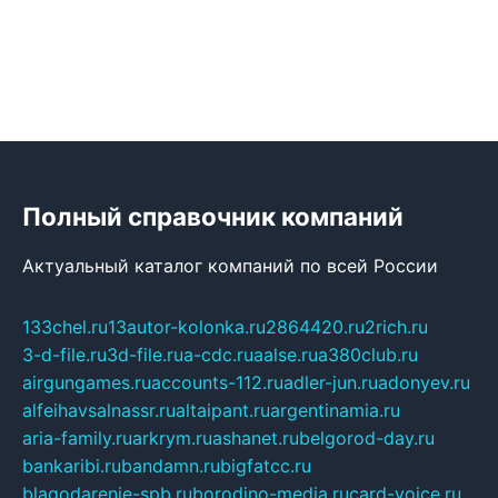
Полный справочник компаний
Актуальный каталог компаний по всей России
133chel.ru
13autor-kolonka.ru
2864420.ru
2rich.ru
3-d-file.ru
3d-file.ru
a-cdc.ru
aalse.ru
a380club.ru
airgungames.ru
accounts-112.ru
adler-jun.ru
adonyev.ru
alfeihavsalnassr.ru
altaipant.ru
argentinamia.ru
aria-family.ru
arkrym.ru
ashanet.ru
belgorod-day.ru
bankaribi.ru
bandamn.ru
bigfatcc.ru
blagodarenie-spb.ru
borodino-media.ru
card-voice.ru