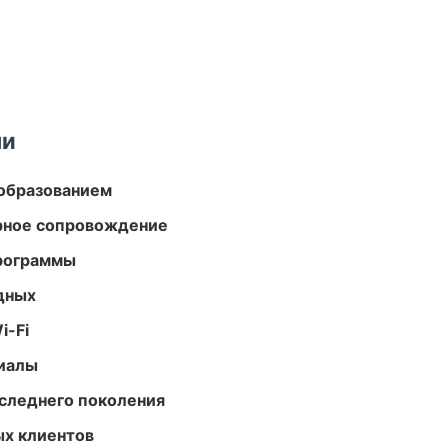
ми
образованием
урное сопровождение
программы
одных
i-Fi
риалы
следнего поколения
ых клиентов