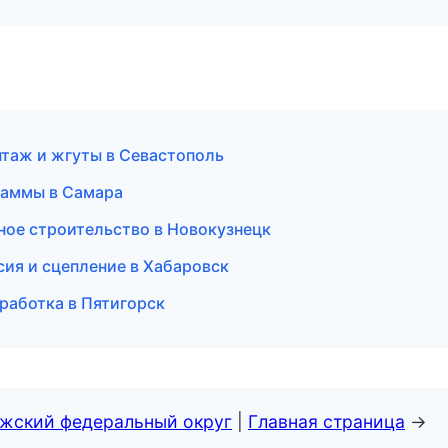
онтаж и жгуты в Севастополь
раммы в Самара
ое строительство в Новокузнецк
ссия и сцепление в Хабаровск
работка в Пятигорск
лжский федеральный округ
|
Главная страница
→