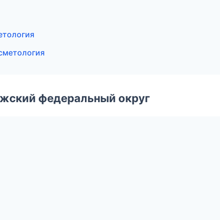
метология
осметология
лжский федеральный округ