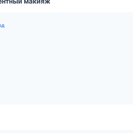
ентный макияж
од