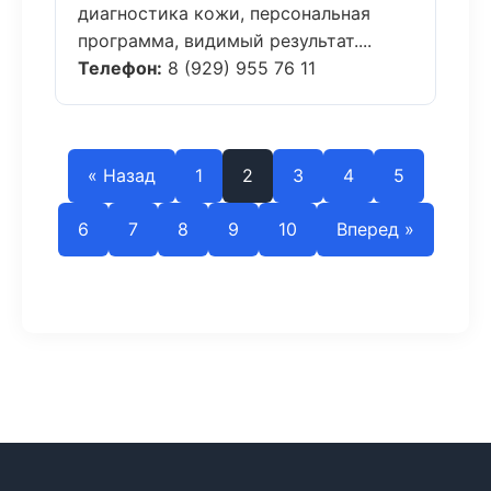
диагностика кожи, персональная
программа, видимый результат....
Телефон:
8 (929) 955 76 11
« Назад
1
2
3
4
5
6
7
8
9
10
Вперед »