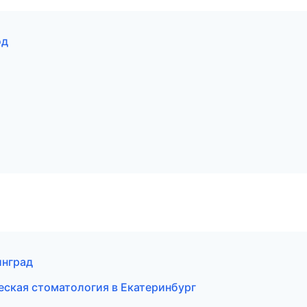
од
инград
ческая стоматология в Екатеринбург