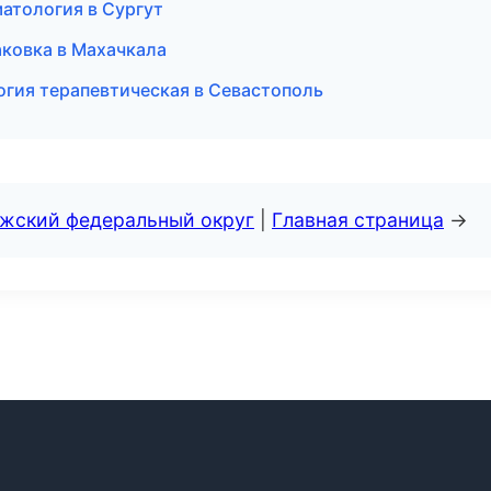
матология в Сургут
аковка в Махачкала
огия терапевтическая в Севастополь
лжский федеральный округ
|
Главная страница
→