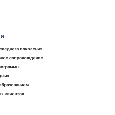
ми
следнего поколения
урное сопровождение
программы
одных
образованием
ых клиентов