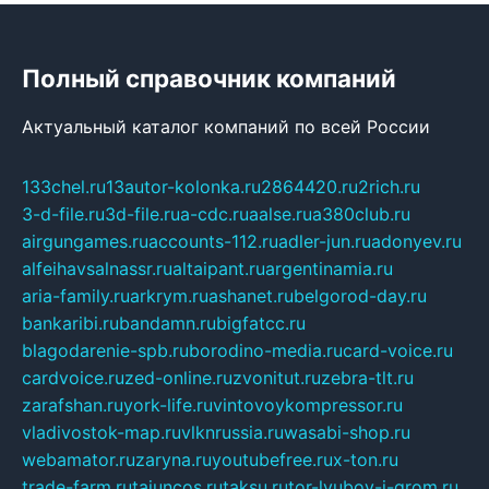
Полный справочник компаний
Актуальный каталог компаний по всей России
133chel.ru
13autor-kolonka.ru
2864420.ru
2rich.ru
3-d-file.ru
3d-file.ru
a-cdc.ru
aalse.ru
a380club.ru
airgungames.ru
accounts-112.ru
adler-jun.ru
adonyev.ru
alfeihavsalnassr.ru
altaipant.ru
argentinamia.ru
aria-family.ru
arkrym.ru
ashanet.ru
belgorod-day.ru
bankaribi.ru
bandamn.ru
bigfatcc.ru
blagodarenie-spb.ru
borodino-media.ru
card-voice.ru
cardvoice.ru
zed-online.ru
zvonitut.ru
zebra-tlt.ru
zarafshan.ru
york-life.ru
vintovoykompressor.ru
vladivostok-map.ru
vlknrussia.ru
wasabi-shop.ru
webamator.ru
zaryna.ru
youtubefree.ru
x-ton.ru
trade-farm.ru
tajuncos.ru
taksu.ru
tor-lyubov-i-grom.ru