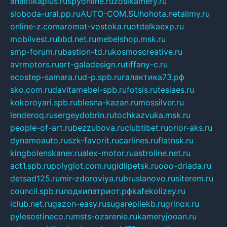
analitikaplus.ru
spyonline.ru
zosikamery.ru
sloboda-ural.pp.ru
AUTO-COM.SU
hohota.net
alimy.ru
online-z.com
aromat-vostoka.ru
otdelkaexp.ru
mobilvest.ru
bbd.net.ru
mebelshop.msk.ru
smp-forum.ru
bastion-td.ru
kosmoscreative.ru
avrmotors.ru
art-galadesign.ru
tiffany-c.ru
ecostep-samara.ru
d-p.spb.ru
галактика73.рф
sko.com.ru
davitamebel-spb.ru
fotsis.ru
tesiaes.ru
kokoroyari.spb.ru
blesna-kazan.ru
mossilver.ru
lenderoq.ru
sergeydobrin.ru
tochkazvuka.msk.ru
people-of-art.ru
bezzubova.ru
clubtibet.ru
orior-aks.ru
dynamoauto.ru
szk-favorit.ru
carlines.ru
flatnsk.ru
kingbolenskaner.ru
alex-motor.ru
astroline.net.ru
act1.spb.ru
polyglot.com.ru
gidlipetsk.ru
ooo-driada.ru
detsad125.ru
mir-zdoroviya.ru
bruslanovo.ru
siterem.ru
council.spb.ru
лодкипатриот.рф
kafekolizey.ru
iclub.net.ru
gazon-easy.ru
sugarepilekb.ru
grinox.ru
pylesostineco.ru
msts-ozarenie.ru
kameryjooan.ru