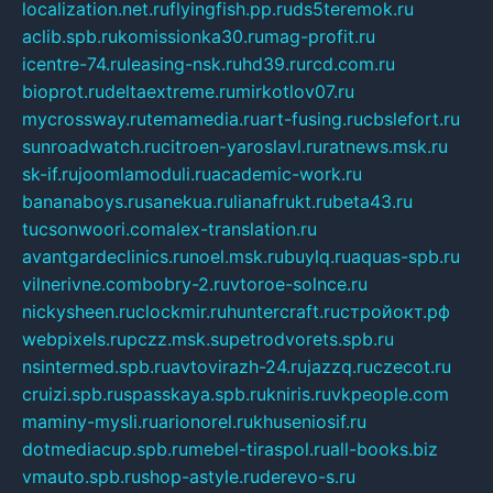
localization.net.ru
flyingfish.pp.ru
ds5teremok.ru
aclib.spb.ru
komissionka30.ru
mag-profit.ru
icentre-74.ru
leasing-nsk.ru
hd39.ru
rcd.com.ru
bioprot.ru
deltaextreme.ru
mirkotlov07.ru
mycrossway.ru
temamedia.ru
art-fusing.ru
cbslefort.ru
sunroadwatch.ru
citroen-yaroslavl.ru
ratnews.msk.ru
sk-if.ru
joomlamoduli.ru
academic-work.ru
bananaboys.ru
sanekua.ru
lianafrukt.ru
beta43.ru
tucsonwoori.com
alex-translation.ru
avantgardeclinics.ru
noel.msk.ru
buylq.ru
aquas-spb.ru
vilnerivne.com
bobry-2.ru
vtoroe-solnce.ru
nickysheen.ru
clockmir.ru
huntercraft.ru
стройокт.рф
webpixels.ru
pczz.msk.su
petrodvorets.spb.ru
nsintermed.spb.ru
avtovirazh-24.ru
jazzq.ru
czecot.ru
cruizi.spb.ru
spasskaya.spb.ru
kniris.ru
vkpeople.com
maminy-mysli.ru
arionorel.ru
khuseniosif.ru
dotmediacup.spb.ru
mebel-tiraspol.ru
all-books.biz
vmauto.spb.ru
shop-astyle.ru
derevo-s.ru