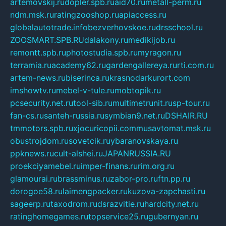
artemovskij.ru
dopler.spb.ru
aid70.ru
metall-perm.ru
ndm.msk.ru
ratingzooshop.ru
apiaccess.ru
globalautotrade.info
bezverhovskoe.ru
drsschool.ru
ZOOSMART.SPB.RU
dalakony.ru
medikijob.ru
remontt.spb.ru
photostudia.spb.ru
myragon.ru
terramia.ru
academy62.ru
gardengallereya.ru
rti.com.ru
artem-news.ru
biserinca.ru
krasnodarkurort.com
imshowtv.ru
mebel-v-tule.ru
mobtopik.ru
pcsecurity.net.ru
tool-sib.ru
multimetrunit.ru
sp-tour.ru
fan-cs.ru
santeh-russia.ru
symbian9.net.ru
DSHAIR.RU
tmmotors.spb.ru
xjocuricopii.com
musavtomat.msk.ru
obustrojdom.ru
sovetcik.ru
ybaranovskaya.ru
ppknews.ru
cult-alshei.ru
JAPANRUSSIA.RU
proekciyamebel.ru
imper-finans.ru
rim.org.ru
glamourai.ru
brassminus.ru
zabor-pro.ru
ftn.pp.ru
dorogoe58.ru
laimengpacker.ru
kuzova-zapchasti.ru
sageerp.ru
taxodrom.ru
dsrazvitie.ru
hardcity.net.ru
ratinghomegames.ru
topservice25.ru
gubernyan.ru