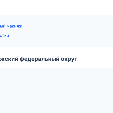
тный макияж
истки
лжский федеральный округ