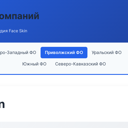
компаний
дия Face Skin
ро-Западный ФО
Приволжский ФО
Уральский ФО
Южный ФО
Северо-Кавказский ФО
n