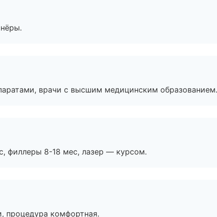
тнёры.
паратами, врачи с высшим медицинским образованием
с, филлеры 8-18 мес, лазер — курсом.
, процедура комфортная.